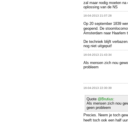
zal maar nodig moeten na
oplossing van de NS
16-04-2013 21:07:28
Op 20 september 1839 werd 
geopend. De stoomlocomot
Amsterdam naar Haarlem te
De techniek blijft verbazen
nog niet uitgeput!
16-04-2013 21:43:34
Als mensen zich nou gewoo
probleem
16-04-2013 22:30:39
Quote
@Brutius
:
Als mensen zich nou gewo
geen probleem
Precies. Neem je toch gewo
heeft toch ook een half uu