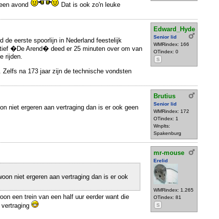
 een avond
Dat is ook zo'n leuke
Edward_Hyde
Senior lid
de eerste spoorlijn in Nederland feestelijk
WMRindex: 166
ief �De Arend� deed er 25 minuten over om van
OTindex: 0
 rijden.
S
. Zelfs na 173 jaar zijn de technische vondsten
Brutius
Senior lid
n niet ergeren aan vertraging dan is er ook geen
WMRindex: 172
OTindex: 1
Wnplts:
Spakenburg
mr-mouse
Erelid
on niet ergeren aan vertraging dan is er ook
WMRindex: 1.265
on een trein van een half uur eerder want die
OTindex: 81
r vertraging
S