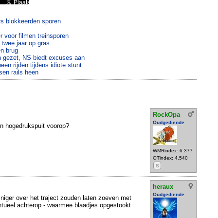
rs blokkeerden sporen
er voor filmen treinsporen
 twee jaar op gras
en brug
in gezet, NS biedt excuses aan
een rijden tijdens idiote stunt
ssen rails heen
RockOpa
Oudgediende
en hogedrukspuit voorop?
WMRindex: 6.377
OTindex: 4.540
S
heraux
Oudgediende
einiger over het traject zouden laten zoeven met
ntueel achterop - waarmee blaadjes opgestookt