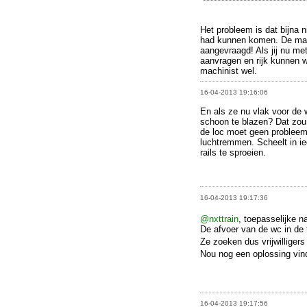
Het probleem is dat bijna 
had kunnen komen. De mac
aangevraagd! Als jij nu me
aanvragen en rijk kunnen w
machinist wel.
16-04-2013 19:16:06
En als ze nu vlak voor de 
schoon te blazen? Dat zou
de loc moet geen probleem 
luchtremmen. Scheelt in i
rails te sproeien.
16-04-2013 19:17:36
@nxttrain
, toepasselijke na
De afvoer van de wc in de t
Ze zoeken dus vrijwilligers
Nou nog een oplossing vind
16-04-2013 19:17:56