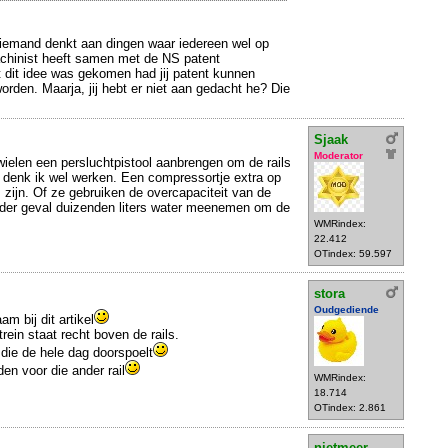
niemand denkt aan dingen waar iedereen wel op
hinist heeft samen met de NS patent
t dit idee was gekomen had jij patent kunnen
orden. Maarja, jij hebt er niet aan gedacht he? Die
Sjaak
Moderator
wielen een persluchtpistool aanbrengen om de rails
 denk ik wel werken. Een compressortje extra op
zijn. Of ze gebruiken de overcapaciteit van de
eder geval duizenden liters water meenemen om de
WMRindex:
22.412
OTindex: 59.597
stora
Oudgediende
am bij dit artikel
rein staat recht boven de rails.
 die de hele dag doorspoelt
en voor die ander rail
WMRindex:
18.714
OTindex: 2.861
nietmeer