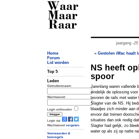
Waar
Maar
Raar
jaargang
-25
Home
«
Gestolen iMac haalt l
Forum
Lid worden
NS heeft op
Top 5
spoor
Leden
Gebruikersnaam:
Jarenlang waren vallende b
eindelijk de oplossing voo
Wachtwoord:
tevoren de rails met water
Slagter van de NS. Hij bed
blaadjes zich minder aan d
Login onthouden
ervoor dat treinen doorschi
situaties dan ook nodig dat 
Login via:
Slagter had gelijk, zo blee
Wachtwoord
vergeten
.
water op als zij op natte rai
Voorwaarden &
huisregels