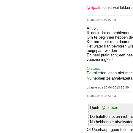
@Sjaak
: klinkt wel lekker
16-04-2013 19:27:53
Antior:
Ik denk dat de problemen h
Om te beginnen hebben drog
Kortom moet men daarom al
Het water kan bevroren wi
toegepast worden.
En heel praktisch; een he
voorziening??!!
@stora
:
De toiletten lozen niet meer
Nu hebben ze afvalwatert
Laatste edit 16-04-2013 19:30
16-04-2013 20:56:34
Quote
@nxttrain
:
De toiletten lozen niet me
Nu hebben ze afvalwater
Of Überhaupt geen toilette