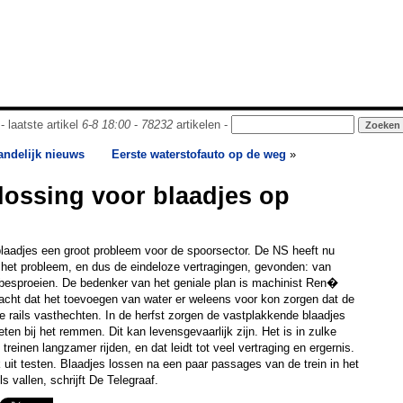
- laatste artikel
6-8 18:00
-
78232
artikelen -
andelijk nieuws
Eerste waterstofauto op de weg
»
lossing voor blaadjes op
laadjes een groot probleem voor de spoorsector. De NS heeft nu
r het probleem, en dus de eindeloze vertragingen, gevonden: van
 besproeien. De bedenker van het geniale plan is machinist Ren�
acht dat het toevoegen van water er weleens voor kon zorgen dat de
e rails vasthechten. In de herfst zorgen de vastplakkende blaadjes
eten bij het remmen. Dit kan levensgevaarlijk zijn. Het is in zulke
treinen langzamer rijden, en dat leidt tot veel vertraging en ergernis.
k uit testen. Blaadjes lossen na een paar passages van de trein in het
ls vallen, schrijft De Telegraaf.