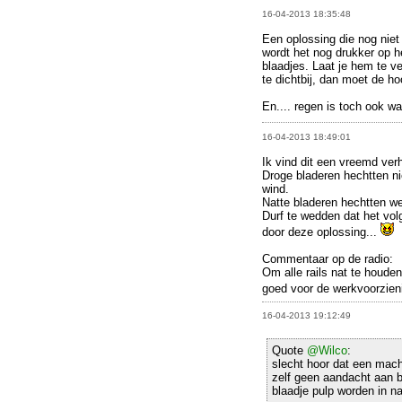
16-04-2013 18:35:48
Een oplossing die nog niet a
wordt het nog drukker op he
blaadjes. Laat je hem te ver
te dichtbij, dan moet de ho
En.... regen is toch ook w
16-04-2013 18:49:01
Ik vind dit een vreemd verh
Droge bladeren hechtten ni
wind.
Natte bladeren hechtten wel
Durf te wedden dat het vol
door deze oplossing...
Commentaar op de radio:
Om alle rails nat te houden
goed voor de werkvoorzien
16-04-2013 19:12:49
Quote
@Wilco
:
slecht hoor dat een mach
zelf geen aandacht aan b
blaadje pulp worden in na