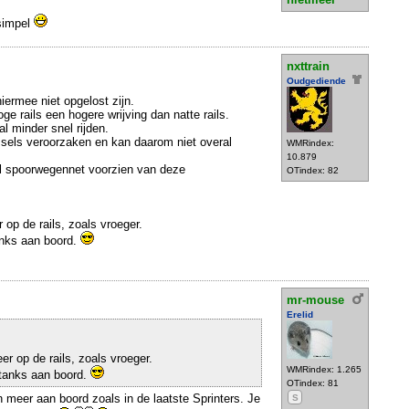
 simpel
nxttrain
Oudgediende
iermee niet opgelost zijn.
e rails een hogere wrijving dan natte rails.
 minder snel rijden.
ssels veroorzaken en kan daarom niet overal
WMRindex:
10.879
el spoorwegennet voorzien van deze
OTindex: 82
 op de rails, zoals vroeger.
anks aan boord.
mr-mouse
Erelid
er op de rails, zoals vroeger.
WMRindex: 1.265
tanks aan boord.
OTindex: 81
n meer aan boord zoals in de laatste Sprinters. Je
S