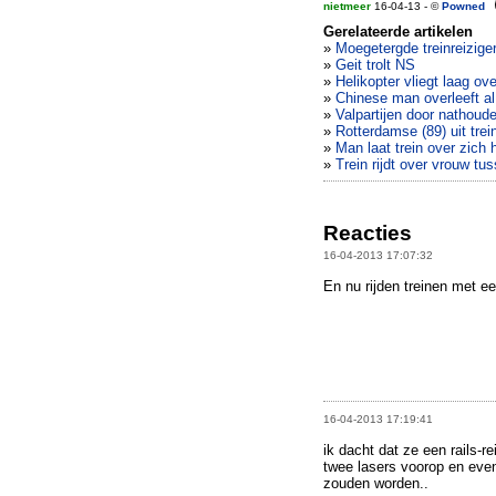
nietmeer
16-04-13 - ©
Powned
Gerelateerde artikelen
»
Moegetergde treinreizige
»
Geit trolt NS
»
Helikopter vliegt laag ov
»
Chinese man overleeft al
»
Valpartijen door nathoud
»
Rotterdamse (89) uit tre
»
Man laat trein over zich h
»
Trein rijdt over vrouw tu
Reacties
16-04-2013 17:07:32
En nu rijden treinen met e
16-04-2013 17:19:41
ik dacht dat ze een rails-r
twee lasers voorop en eve
zouden worden..