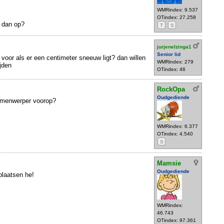
WMRindex: 9.537
OTindex: 27.258
r dan op?
T
S
jurjenelzinga1
Senior lid
 voor als er een centimeter sneeuw ligt? dan willen
WMRindex: 279
jden
OTindex: 46
RockOpa
Oudgediende
mmenwerper voorop?
WMRindex: 6.377
OTindex: 4.540
S
Mamsie
Oudgediende
plaatsen he!
WMRindex:
46.743
OTindex: 97.361