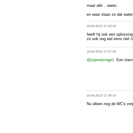
maar allé .. water..
en waar slaan ze dat wate
16-04-2013 17:26:28
heeft hij ook een oplossing
ze ook nog wel eens niet ri
16-04-2013 17:27:39
@jurjenelzinga1
: Een vla
16-04-2013 17:36:10
Nu alleen nog de WC's ver