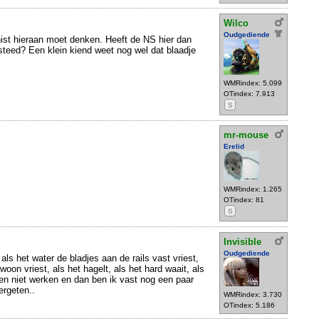
Wilco
Oudgediende
ist hieraan moet denken. Heeft de NS hier dan
teed? Een klein kiend weet nog wel dat blaadje
WMRindex: 5.099
OTindex: 7.913
S
mr-mouse
Erelid
WMRindex: 1.265
OTindex: 81
S
Invisible
Oudgediende
ls het water de bladjes aan de rails vast vriest,
woon vriest, als het hagelt, als het hard waait, als
nen niet werken en dan ben ik vast nog een paar
ergeten..
WMRindex: 3.730
OTindex: 5.186