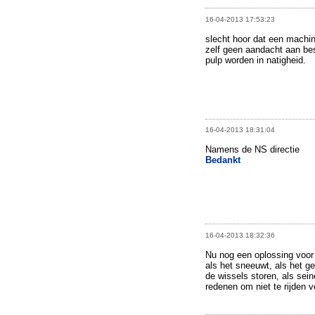
16-04-2013 17:53:23
slecht hoor dat een machin
zelf geen aandacht aan bes
pulp worden in natigheid.
16-04-2013 18:31:04
Namens de NS directie
Bedankt
16-04-2013 18:32:36
Nu nog een oplossing voor a
als het sneeuwt, als het ge
de wissels storen, als sei
redenen om niet te rijden v