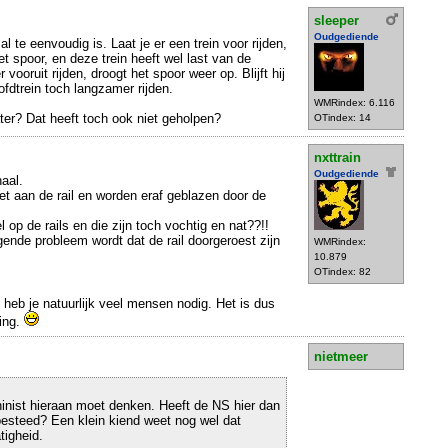
sleeper
Oudgediende
l te eenvoudig is. Laat je er een trein voor rijden,
t spoor, en deze trein heeft wel last van de
 vooruit rijden, droogt het spoor weer op. Blijft hij
ofdtrein toch langzamer rijden.
WMRindex: 6.116
ater? Dat heeft toch ook niet geholpen?
OTindex: 14
nxttrain
Oudgediende
aal.
et aan de rail en worden eraf geblazen door de
 op de rails en die zijn toch vochtig en nat??!!
gende probleem wordt dat de rail doorgeroest zijn
WMRindex:
10.879
OTindex: 82
 heb je natuurlijk veel mensen nodig. Het is dus
ing.
nietmeer
inist hieraan moet denken. Heeft de NS hier dan
esteed? Een klein kiend weet nog wel dat
tigheid.