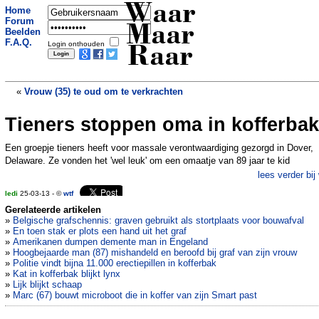
Waar
Home
Forum
Maar
Beelden
F.A.Q.
Login onthouden
Raar
«
Vrouw (35) te oud om te verkrachten
Tieners stoppen oma in kofferbak
Hackende leerlingen niet meer welkom
in les
»
Een groepje tieners heeft voor massale verontwaardiging gezorgd in Dover,
Delaware. Ze vonden het 'wel leuk' om een omaatje van 89 jaar te kid
lees verder bij
ledi
25-03-13 - ©
wtf
Gerelateerde artikelen
»
Belgische grafschennis: graven gebruikt als stortplaats voor bouwafval
»
En toen stak er plots een hand uit het graf
»
Amerikanen dumpen demente man in Engeland
»
Hoogbejaarde man (87) mishandeld en beroofd bij graf van zijn vrouw
»
Politie vindt bijna 11.000 erectiepillen in kofferbak
»
Kat in kofferbak blijkt lynx
»
Lijk blijkt schaap
»
Marc (67) bouwt microboot die in koffer van zijn Smart past