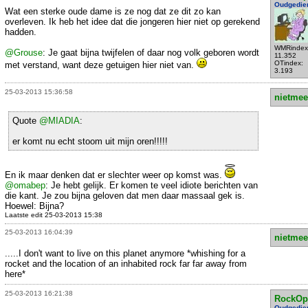
Oudgedie
Wat een sterke oude dame is ze nog dat ze dit zo kan
overleven. Ik heb het idee dat die jongeren hier niet op gerekend
hadden.
WMRindex
@Grouse
: Je gaat bijna twijfelen of daar nog volk geboren wordt
11.352
OTindex:
met verstand, want deze getuigen hier niet van.
3.193
25-03-2013 15:36:58
nietmee
Quote
@MIADIA
:
er komt nu echt stoom uit mijn oren!!!!!
En ik maar denken dat er slechter weer op komst was.
@omabep
: Je hebt gelijk. Er komen te veel idiote berichten van
die kant. Je zou bijna geloven dat men daar massaal gek is.
Hoewel: Bijna?
Laatste edit 25-03-2013 15:38
25-03-2013 16:04:39
nietmee
.....I don't want to live on this planet anymore *whishing for a
rocket and the location of an inhabited rock far far away from
here*
25-03-2013 16:21:38
RockOp
Oudgedie