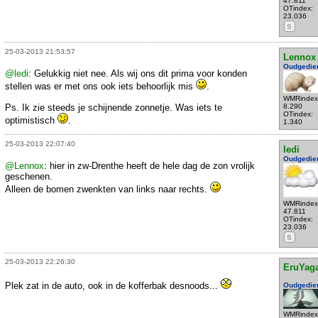
47.811
OTindex:
23.036
S
25-03-2013 21:53:57
Lennox
Oudgedie
@ledi
: Gelukkig niet nee. Als wij ons dit prima voor konden
stellen was er met ons ook iets behoorlijk mis
.
WMRindex
Ps. Ik zie steeds je schijnende zonnetje. Was iets te
8.290
OTindex:
optimistisch
.
1.340
25-03-2013 22:07:40
ledi
Oudgedie
@Lennox
: hier in zw-Drenthe heeft de hele dag de zon vrolijk
geschenen.
Alleen de bomen zwenkten van links naar rechts.
WMRindex
47.811
OTindex:
23.036
S
25-03-2013 22:26:30
EruYag
Plek zat in de auto, ook in de kofferbak desnoods...
Oudgedie
WMRindex