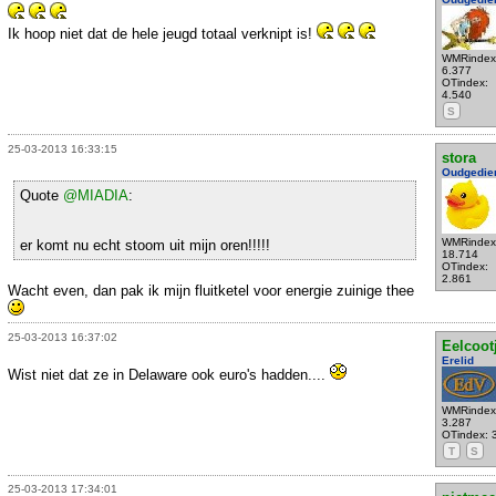
Ik hoop niet dat de hele jeugd totaal verknipt is!
WMRindex
6.377
OTindex:
4.540
S
25-03-2013 16:33:15
stora
Oudgedie
Quote
@MIADIA
:
WMRindex
er komt nu echt stoom uit mijn oren!!!!!
18.714
OTindex:
2.861
Wacht even, dan pak ik mijn fluitketel voor energie zuinige thee
25-03-2013 16:37:02
Eelcoot
Erelid
Wist niet dat ze in Delaware ook euro's hadden....
WMRindex
3.287
OTindex: 
T
S
25-03-2013 17:34:01