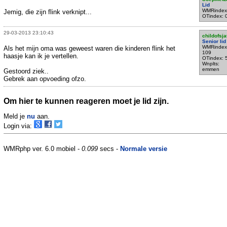
Lid
WMRindex
Jemig, die zijn flink verknipt...
OTindex: 
29-03-2013 23:10:43
childofsja
Senior lid
WMRindex
Als het mijn oma was geweest waren die kinderen flink het
109
haasje kan ik je vertellen.
OTindex: 
Wnplts:
emmen
Gestoord ziek..
Gebrek aan opvoeding ofzo.
Om hier te kunnen reageren moet je lid zijn.
Meld je
nu
aan.
Login via:
WMRphp ver. 6.0 mobiel -
0.099
secs -
Normale versie