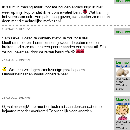
nietmee
Ik zal mijn mening maar voor me houden anders krijg ik hier
weer op mijn kop omdat ik te conservatief ben..
Wat kan mij
het verrekken ook: Een pak slaag geven, dat zouden ze moeten
doen met die achterlijke mafkezen!
25-03-2013 18:10:51
nietmee
SamuiAxe: Hoezo te conservatief? Je zou zo'n stel
kloothommels en -hommelinnen gewoon de poten moeten
breken....zijn ze meteen een paar maanden van straat af! Zijn
ze nou helemaal door de ratten besnuffeld?
25-03-2013 19:08:29
Lennox
Oudgedie
. Wat een volslagen krankzinnige psychopaten.
Onvoorstelbaar en vooral onherstelbaar.
WMRindex
8.290
OTindex:
1.340
25-03-2013 19:14:09
Mamsie
Oudgedie
O, wat vreselijk!!! je moet er toch niet aan denken dat dit je
bejaarde moeder overkomt! Te vreselijk voor woorden.
WMRindex
46.743
OTindex: