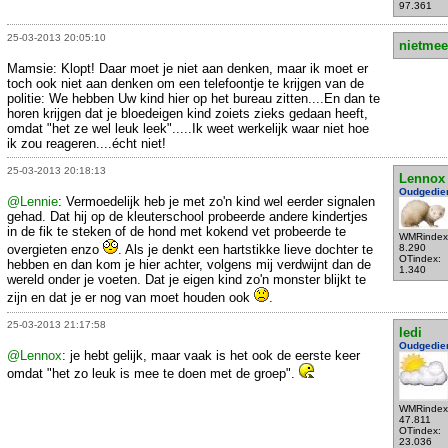
97.361
25-03-2013 20:05:10
nietmee
Mamsie: Klopt! Daar moet je niet aan denken, maar ik moet er
toch ook niet aan denken om een telefoontje te krijgen van de
politie: We hebben Uw kind hier op het bureau zitten....En dan te
horen krijgen dat je bloedeigen kind zoiets zieks gedaan heeft,
omdat "het ze wel leuk leek".....Ik weet werkelijk waar niet hoe
ik zou reageren....écht niet!
25-03-2013 20:18:13
Lennox
Oudgedie
@Lennie
: Vermoedelijk heb je met zo'n kind wel eerder signalen
gehad. Dat hij op de kleuterschool probeerde andere kindertjes
in de fik te steken of de hond met kokend vet probeerde te
WMRindex
overgieten enzo
. Als je denkt een hartstikke lieve dochter te
8.290
OTindex:
hebben en dan kom je hier achter, volgens mij verdwijnt dan de
1.340
wereld onder je voeten. Dat je eigen kind zo'n monster blijkt te
zijn en dat je er nog van moet houden ook
.
25-03-2013 21:17:58
ledi
Oudgedie
@Lennox
: je hebt gelijk, maar vaak is het ook de eerste keer
omdat "het zo leuk is mee te doen met de groep".
WMRindex
47.811
OTindex:
23.036