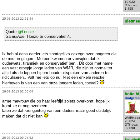
19.022
OTindex:
1.455
25-03-2013 22:51:44
nietmee
Quote
@Lennie
:
SamuiAxe: Hoezo te conservatief?..
Ik heb al eens eerder iets soortgelijks gezegd over jongeren die
de mist in gingen.. Meteen kwamen er verwijten dat ik
ouderwets, tiranniek en conservatief ben.. Dit door met name
een vast groepje jonge leden van WMR, die zijn er normaliter
altijd als de kippen bij om boude uitspraken van anderen te
ridiculiseren.. Valt me iets op nu: Niet één enkele reactie
hierboven is van een van onze jongere leden, toeval?
26-03-2013 02:00:04
botte bi
Oudgedie
arme mevrouw die op haar leeftijd zoiets overkomt. hopelijk
komt ze er nog overheen....
laten ze dat krengentuig van een daders maar goed duidelijk
maken dat dit niet kan
WMRindex
90.824
OTindex:
39.090
26-03-2013 09:04:52
SoepMetB