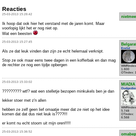
Reacties
25-03-2013 15:26:42
nietmee
Ik hoop dat ook hier het verstand met de jaren komt. Maar
voorlopig lijkt het er nog niet op.
Wat een beesten
25-03-2013 15:27:45
Belgara
Erelid
Als ze dat leuk vinden dan zijn ze echt helemaal verknipt.
Stop ze ook maar eens twee dagen in een kofferbak en dan mag
de rechter ze nog een tijdje opbergen
WMRindex
1.600
OTindex: 
25-03-2013 15:33:02
MIADIA
Oudgedie
????????? wtf? wat een stelletje bezopen minkukels ben je dan
lekker stoer met z'n allen
WMRindex
hebben ze zelf geen lief omaatje meer dat ze niet op het idee
5.748
komen dat dat dus niet leuk is????!!!
OTindex:
6.568
er komt nu echt stoom uit mijn oren!!!!!
25-03-2013 15:36:52
omabe