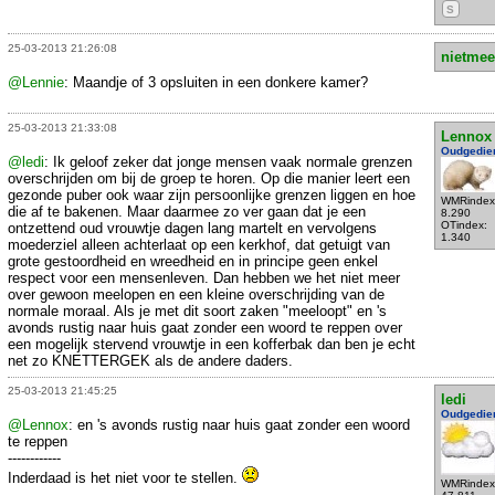
S
25-03-2013 21:26:08
nietmee
@Lennie
: Maandje of 3 opsluiten in een donkere kamer?
25-03-2013 21:33:08
Lennox
Oudgedie
@ledi
: Ik geloof zeker dat jonge mensen vaak normale grenzen
overschrijden om bij de groep te horen. Op die manier leert een
gezonde puber ook waar zijn persoonlijke grenzen liggen en hoe
WMRindex
die af te bakenen. Maar daarmee zo ver gaan dat je een
8.290
OTindex:
ontzettend oud vrouwtje dagen lang martelt en vervolgens
1.340
moederziel alleen achterlaat op een kerkhof, dat getuigt van
grote gestoordheid en wreedheid en in principe geen enkel
respect voor een mensenleven. Dan hebben we het niet meer
over gewoon meelopen en een kleine overschrijding van de
normale moraal. Als je met dit soort zaken "meeloopt" en 's
avonds rustig naar huis gaat zonder een woord te reppen over
een mogelijk stervend vrouwtje in een kofferbak dan ben je echt
net zo KNETTERGEK als de andere daders.
25-03-2013 21:45:25
ledi
Oudgedie
@Lennox
: en 's avonds rustig naar huis gaat zonder een woord
te reppen
------------
Inderdaad is het niet voor te stellen.
WMRindex