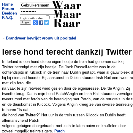
Waar
Home
Forum
Maar
Beelden
F.A.Q.
Login onthouden
Raar
«
Brandweer bevrijdt vrouw uit pooltafel
Ierse hond terecht dankzij Twitter
Wiskundeleraar blijkt dealer
»
In Ierland is een hond die op eigen houtje de trein had genomen dankzij
Twitter herenigd met zijn baasje. De Jack Russell-terrier was in de
ochtendspits in Kilcock in de trein naar Dublin gestapt, waar al gauw bleek d
hij bij niemand hoorde. Bij aankomst in Dublin stuurde Irish Rail een tweet r
met zijn foto, die
na vaak te zijn retweet werd gezien door de eigenaresse, Deirde Anglin. Zij
tweette terug: Dat is mijn hond Patch!Anglin en Irish Rail stuurden vervolge
tweets rond met foto's van de hereniging met Patch, van de terugreis in de t
en de thuiskomst in Kilcock. Volgens Anglin kreeg ze van diverse treinreizig
te horen "Is dat
die hond van Twitter?" Het uur in de trein tussen Kilcock en Dublin heeft
allemansvriend Patch
volgens getuigen doorgebracht met zich te laten aaien en knuffelen door
zoveel mogelijk treinreizigers.
Patch