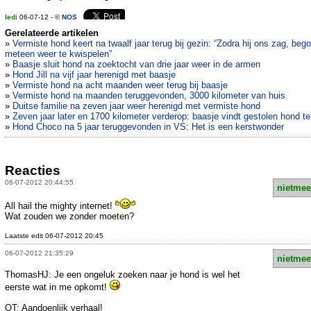
ledi
06-07-12 - ©
NOS
Gerelateerde artikelen
»
Vermiste hond keert na twaalf jaar terug bij gezin: “Zodra hij ons zag, bego
meteen weer te kwispelen”
»
Baasje sluit hond na zoektocht van drie jaar weer in de armen
»
Hond Jill na vijf jaar herenigd met baasje
»
Vermiste hond na acht maanden weer terug bij baasje
»
Vermiste hond na maanden teruggevonden, 3000 kilometer van huis
»
Duitse familie na zeven jaar weer herenigd met vermiste hond
»
Zeven jaar later en 1700 kilometer verderop: baasje vindt gestolen hond te
»
Hond Choco na 5 jaar teruggevonden in VS: Het is een kerstwonder
Reacties
06-07-2012 20:44:55
nietmee
All hail the mighty internet!
Wat zouden we zonder moeten?
Laatste edit 06-07-2012 20:45
06-07-2012 21:35:29
nietmee
ThomasHJ: Je een ongeluk zoeken naar je hond is wel het
eerste wat in me opkomt!
OT: Aandoenlijk verhaal!