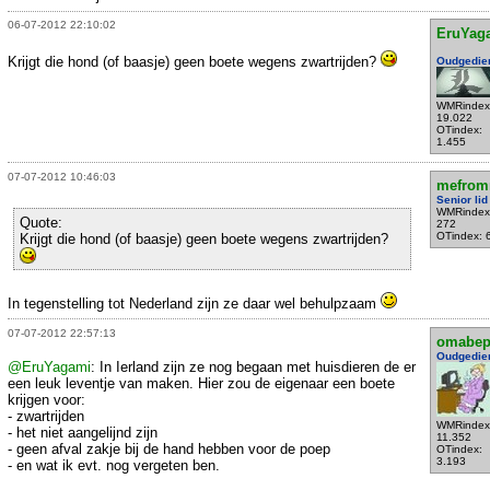
06-07-2012 22:10:02
EruYag
Krijgt die hond (of baasje) geen boete wegens zwartrijden?
Oudgedie
WMRindex
19.022
OTindex:
1.455
07-07-2012 10:46:03
mefrom
Senior lid
WMRindex
Quote:
272
OTindex: 
Krijgt die hond (of baasje) geen boete wegens zwartrijden?
In tegenstelling tot Nederland zijn ze daar wel behulpzaam
07-07-2012 22:57:13
omabe
Oudgedie
@EruYagami
: In Ierland zijn ze nog begaan met huisdieren de er
een leuk leventje van maken. Hier zou de eigenaar een boete
krijgen voor:
- zwartrijden
WMRindex
- het niet aangelijnd zijn
11.352
- geen afval zakje bij de hand hebben voor de poep
OTindex:
3.193
- en wat ik evt. nog vergeten ben.