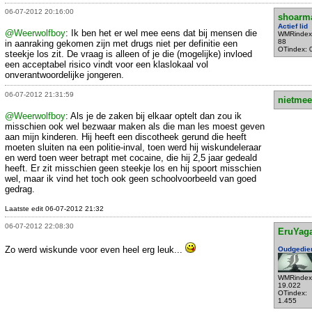
06-07-2012 20:16:00
shoarm
Actief lid
@Weerwolfboy
: Ik ben het er wel mee eens dat bij mensen die
WMRindex
88
in aanraking gekomen zijn met drugs niet per definitie een
OTindex: 
steekje los zit. De vraag is alleen of je die (mogelijke) invloed
een acceptabel risico vindt voor een klaslokaal vol
onverantwoordelijke jongeren.
06-07-2012 21:31:59
nietmee
@Weerwolfboy
: Als je de zaken bij elkaar optelt dan zou ik
misschien ook wel bezwaar maken als die man les moest geven
aan mijn kinderen. Hij heeft een discotheek gerund die heeft
moeten sluiten na een politie-inval, toen werd hij wiskundeleraar
en werd toen weer betrapt met cocaine, die hij 2,5 jaar gedeald
heeft. Er zit misschien geen steekje los en hij spoort misschien
wel, maar ik vind het toch ook geen schoolvoorbeeld van goed
gedrag.
Laatste edit 06-07-2012 21:32
06-07-2012 22:08:30
EruYag
Zo werd wiskunde voor even heel erg leuk...
Oudgedie
WMRindex
19.022
OTindex:
1.455