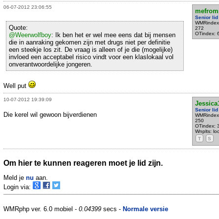
06-07-2012 23:06:55
mefrom
Senior lid
WMRindex
Quote:
272
OTindex: 
@Weerwolfboy
: Ik ben het er wel mee eens dat bij mensen
die in aanraking gekomen zijn met drugs niet per definitie
een steekje los zit. De vraag is alleen of je die (mogelijke)
invloed een acceptabel risico vindt voor een klaslokaal vol
onverantwoordelijke jongeren.
Well put
10-07-2012 19:39:09
Jessica
Senior lid
Die kerel wil gewoon bijverdienen
WMRindex
250
OTindex: 
Wnplts: l
T
S
Om hier te kunnen reageren moet je lid zijn.
Meld je
nu
aan.
Login via:
WMRphp ver. 6.0 mobiel -
0.04399
secs -
Normale versie