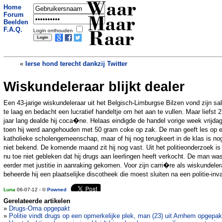
Waar
Home
Forum
Maar
Beelden
F.A.Q.
Login onthouden
Raar
«
Ierse hond terecht dankzij Twitter
Wiskundeleraar blijkt dealer
Met tape gebouwd vliegtoestel in beslag
genomen
»
Een 43-jarige wiskundeleraar uit het Belgisch-Limburgse Bilzen vond zijn sal
te laag en bedacht een lucratief handeltje om het aan te vullen. Maar liefst 2
jaar lang dealde hij coca�ne. Helaas eindigde de handel vorige week vrijdag
toen hij werd aangehouden met 50 gram coke op zak. De man geeft les op 
katholieke scholengemeenschap, maar of hij nog terugkeert in de klas is no
niet bekend. De komende maand zit hij nog vast. Uit het politieonderzoek is 
nu toe niet gebleken dat hij drugs aan leerlingen heeft verkocht. De man was
eerder met justitie in aanraking gekomen. Voor zijn carri�re als wiskundeler
beheerde hij een plaatselijke discotheek die moest sluiten na een politie-inva
Luna
06-07-12 - ©
Powned
Gerelateerde artikelen
»
Drugs-Oma opgepakt
»
Politie vindt drugs op een opmerkelijke plek, man (23) uit Arnhem opgepak