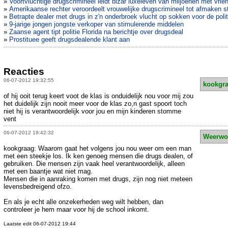
»
Voortvluchtige drugscrimineel leidt bizar luxeleven van miljoenen met vrie
»
Amerikaanse rechter veroordeelt vrouwelijke drugscrimineel tot afmaken s
»
Betrapte dealer met drugs in z'n onderbroek vlucht op sokken voor de polit
»
9-jarige jongen jongste verkoper van stimulerende middelen
»
Zaanse agent tipt politie Florida na berichtje over drugsdeal
»
Prostituee geeft drugsdealende klant aan
Reacties
06-07-2012 19:32:55
kookgr
of hij ooit terug keert voot de klas is onduidelijk nou voor mij zou
het duidelijk zijn nooit meer voor de klas zo,n gast spoort toch
niet hij is verantwoordelijk voor jou en mijn kinderen stomme
vent
06-07-2012 19:42:32
Weerwo
kookgraag: Waarom gaat het volgens jou nou weer om een man
met een steekje los. Ik ken genoeg mensen die drugs dealen, of
gebruiken. Die mensen zijn vaak heel verantwoordelijk, alleen
met een baantje wat niet mag.
Mensen die in aanraking komen met drugs, zijn nog niet meteen
levensbedreigend ofzo.
En als je echt alle onzekerheden weg wilt hebben, dan
controleer je hem maar voor hij de school inkomt.
Laatste edit 06-07-2012 19:44