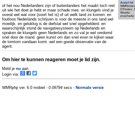
Actief lid
of het nou Nederlanders zijn of buitenlanders het maakt toch niet
WMRindex
OTindex: 
uit wie het doet je hebt er maar schade mee. en klungels vind je
Wnplts:
overal wel wat voor (soort het is) of uit welk land ze komen. en
enschede
foutloos Nederlands schrijven is voor de meeste in ons land wel
moeilijk. en gelukkig is de diefstal wel snel opgehelderd. en
waarschijnlijk stond de navigatiesysteem op Nederlands en
spraken de klungels geen Nederlands en zo val je wel verdomd
snel door de mand. geen kunst om dan snel even te kijken waar
de tomtom vandaan komt. wel een goede observatie van de
agent.
Om hier te kunnen reageren moet je lid zijn.
Meld je
nu
aan.
Login via:
WMRphp ver. 6.0 mobiel -
0.09794
secs -
Normale versie