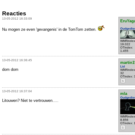
Reacties
13-05-2012 16:33:09
EruYag
Oudgedie
Nu mogen ze even 'gevangenis' in de TomTom zetten.
WMRindex
19.022
OTindex:
1.455
13-05-2012 16:36:45
martin1
Lid
dom dom
WMRindex
32
OTindex: 
S
13-05-2012 16:37:04
mla
Oudgedie
Litouwen? Niet te vertrouwen.....
WMRindex
8.856
OTindex: 
S