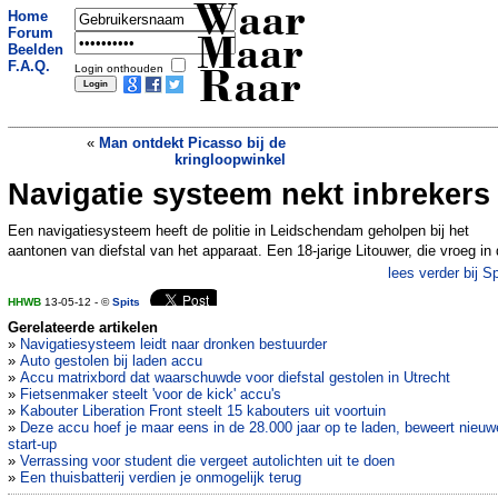
Waar
Home
Forum
Maar
Beelden
F.A.Q.
Login onthouden
Raar
«
Man ontdekt Picasso bij de
kringloopwinkel
Navigatie systeem nekt inbrekers
Dode man wijzigt adres naar kerkhof
»
Een navigatiesysteem heeft de politie in Leidschendam geholpen bij het
aantonen van diefstal van het apparaat. Een 18-jarige Litouwer, die vroeg in
lees verder bij Sp
HHWB
13-05-12 - ©
Spits
Gerelateerde artikelen
»
Navigatiesysteem leidt naar dronken bestuurder
»
Auto gestolen bij laden accu
»
Accu matrixbord dat waarschuwde voor diefstal gestolen in Utrecht
»
Fietsenmaker steelt 'voor de kick' accu's
»
Kabouter Liberation Front steelt 15 kabouters uit voortuin
»
Deze accu hoef je maar eens in de 28.000 jaar op te laden, beweert nieuw
start-up
»
Verrassing voor student die vergeet autolichten uit te doen
»
Een thuisbatterij verdien je onmogelijk terug