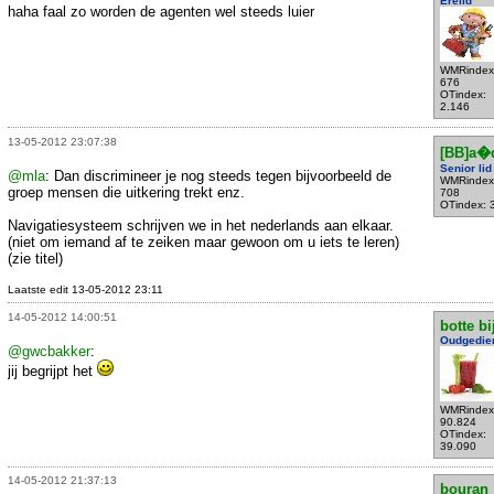
Erelid
haha faal zo worden de agenten wel steeds luier
WMRindex
676
OTindex:
2.146
13-05-2012 23:07:38
[BB]a�q
Senior lid
@mla
: Dan discrimineer je nog steeds tegen bijvoorbeeld de
WMRindex
groep mensen die uitkering trekt enz.
708
OTindex: 
Navigatiesysteem schrijven we in het nederlands aan elkaar.
(niet om iemand af te zeiken maar gewoon om u iets te leren)
(zie titel)
Laatste edit 13-05-2012 23:11
14-05-2012 14:00:51
botte bi
Oudgedie
@gwcbakker
:
jij begrijpt het
WMRindex
90.824
OTindex:
39.090
14-05-2012 21:37:13
bouran