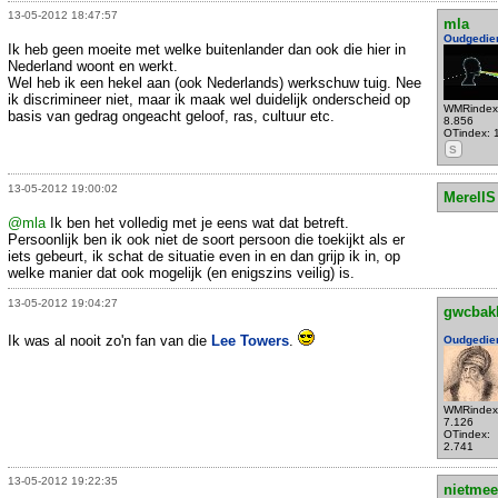
13-05-2012 18:47:57
mla
Oudgedie
Ik heb geen moeite met welke buitenlander dan ook die hier in
Nederland woont en werkt.
Wel heb ik een hekel aan (ook Nederlands) werkschuw tuig. Nee
ik discrimineer niet, maar ik maak wel duidelijk onderscheid op
WMRindex
basis van gedrag ongeacht geloof, ras, cultuur etc.
8.856
OTindex: 
S
13-05-2012 19:00:02
MerellS
@mla
Ik ben het volledig met je eens wat dat betreft.
Persoonlijk ben ik ook niet de soort persoon die toekijkt als er
iets gebeurt, ik schat de situatie even in en dan grijp ik in, op
welke manier dat ook mogelijk (en enigszins veilig) is.
13-05-2012 19:04:27
gwcbak
Ik was al nooit zo'n fan van die
Lee Towers
.
Oudgedie
WMRindex
7.126
OTindex:
2.741
13-05-2012 19:22:35
nietmee