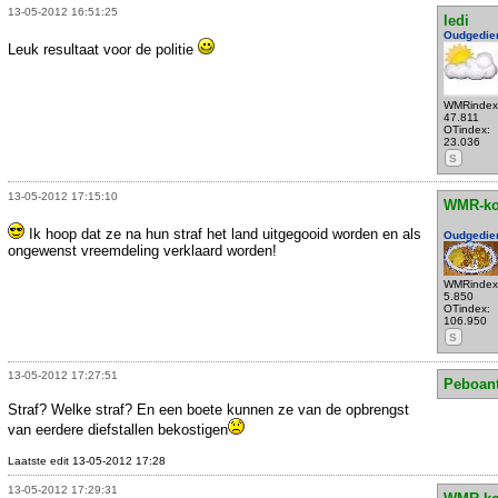
13-05-2012 16:51:25
ledi
Oudgedie
Leuk resultaat voor de politie
WMRindex
47.811
OTindex:
23.036
S
13-05-2012 17:15:10
WMR-k
Ik hoop dat ze na hun straf het land uitgegooid worden en als
Oudgedie
ongewenst vreemdeling verklaard worden!
WMRindex
5.850
OTindex:
106.950
S
13-05-2012 17:27:51
Peboan
Straf? Welke straf? En een boete kunnen ze van de opbrengst
van eerdere diefstallen bekostigen
Laatste edit 13-05-2012 17:28
13-05-2012 17:29:31