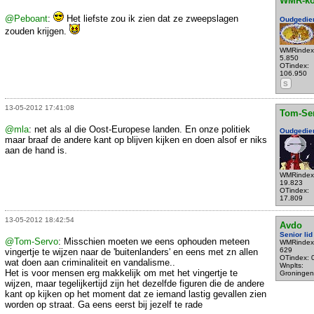
WMR-k
@Peboant
:
Het liefste zou ik zien dat ze zweepslagen
Oudgedie
zouden krijgen.
WMRindex
5.850
OTindex:
106.950
S
13-05-2012 17:41:08
Tom-Se
@mla
: net als al die Oost-Europese landen. En onze politiek
Oudgedie
maar braaf de andere kant op blijven kijken en doen alsof er niks
aan de hand is.
WMRindex
19.823
OTindex:
17.809
13-05-2012 18:42:54
Avdo
Senior lid
@Tom-Servo
: Misschien moeten we eens ophouden meteen
WMRindex
629
vingertje te wijzen naar de 'buitenlanders' en eens met zn allen
OTindex: 
wat doen aan criminaliteit en vandalisme..
Wnplts:
Het is voor mensen erg makkelijk om met het vingertje te
Groningen
wijzen, maar tegelijkertijd zijn het dezelfde figuren die de andere
kant op kijken op het moment dat ze iemand lastig gevallen zien
worden op straat. Ga eens eerst bij jezelf te rade