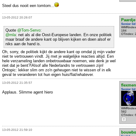
Steel dus nooit een tomtom...
13-05-2012 20:26:07
Paardje
Senior lid
WMRindex
Quote
@Tom-Servo
:
184
OTindex: 
@mla
: net als al die Oost-Europese landen. En onze politiek
maar braaf de andere kant op blijven kijken en doen alsof er
niks aan de hand is.
Oh, sorry, de politiek kijkt de andere kant op omdat jij mijn vader
niet te vertrouwen vindt. Jij met je walgelijke reacties altijd. Een
hele verzameling landen onbetrouwbaar noemen, wie denk je wel
niet dat je bent?!Alsof alle Nederlandrs te vertrouwen zijn!
Ontopic: lekker slim om zo'n geheugen niet te wissen of in elk
geval te veranderen tot hun eigen huis/flat/whatever.
13-05-2012 21:35:57
flexmen
Senior lid
Applaus. Slimme agent hiero
WMRindex
582
OTindex: 
T
13-05-2012 21:59:10
bouwbo