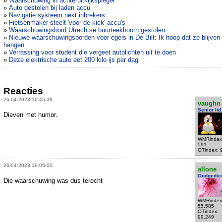
»
Waarschuwing in achteruitkijkspiegel
»
Auto gestolen bij laden accu
»
Navigatie systeem nekt inbrekers
»
Fietsenmaker steelt 'voor de kick' accu's
»
Waarschuwingsbord Utrechtse buurteekhoorn gestolen
»
Nieuwe waarschuwingsborden voor egels in De Bilt: Ik hoop dat ze blijven
hangen
»
Verrassing voor student die vergeet autolichten uit te doen
»
Deze elektrische auto eet 200 kilo ijs per dag
Reacties
26-04-2023 16:45:38
vaughn
Senior lid
Dieven met humor.
WMRindex
591
OTindex: 
26-04-2023 19:05:00
allone
Oudgedie
Die waarschuwing was dus terecht
WMRindex
55.585
OTindex:
99.249