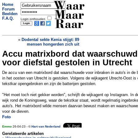
Waar
Home
Forum
Maar
Beelden
F.A.Q.
Login onthouden
Raar
«
Dodental sekte Kenia stijgt: 89
mensen hongerden zich uit
Accu matrixbord dat waarschuwd
Nieuw van Mattel: Barbie met
Downsyndroom
»
voor diefstal gestolen in Utrecht
De accu van een matrixbord dat waarschuwde voor inbraken in auto's in de 
in het oosten van Utrecht is gestolen. Volgens de wijkagent Utrecht-Oost is
tekstkar opengebroken en zijn de batterijen gestolen.
"Het moet toch niet gekker worden", schrijft de wijkagent op Instagram. In d
wijk rond de Koningsweg, waar de tekstkar staat, wordt regelmatig ingebroke
auto's. Het matrixbord wilde mensen daarvan bewust maken en waarschuw
voor de dieven.
Foto
Emmo
26-04-23 - ©
Hart van Nederland
Gerelateerde artikelen