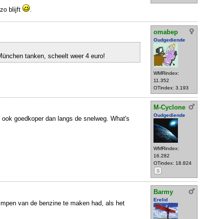
o blijft
.
omabep
Oudgediende
München tanken, scheelt weer 4 euro!
WMRindex:
11.352
OTindex: 3.193
M-Cyclone
Oudgediende
is ook goedkoper dan langs de snelweg. What's
WMRindex:
16.282
OTindex: 18.824
S
Barmy
Erelid
rimpen van de benzine te maken had, als het