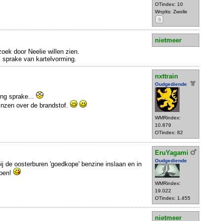
OTindex: 10
Wnplts: Zwolle
S
nietmeer
oek door Neelie willen zien.
jk sprake van kartelvorming.
nxttrain
Oudgediende
ing sprake...
jnzen over de brandstof.
WMRindex:
10.879
OTindex: 82
EruYagami
Oudgediende
 de oosterburen 'goedkope' benzine inslaan en in
open!
WMRindex:
19.022
OTindex: 1.455
nietmeer