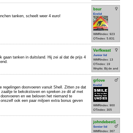
bsur
Erelid
nchen tanken, scheelt weer 4 euro!
WMRindex: 923
OTindex: 5.831
Verfkwast
Junior lid
gaan tanken in duitsland. Hij zei al dat de prijs 4
WMRindex: 13
tend.
OTindex: 19
Wnplts: Bij de and
grlove
Erelid
e regelingen doorvoeren vanuit Shell. Zitten ze dat
 zaaltje te bekokstoven en spreken ze dit af met
u doorvoeren en we beloven het niemand te
onszelf ook een paar miljoen extra bonus geven
WMRindex: 900
OTindex: 305
johndebest1
Senior lid
WMRindex: 367