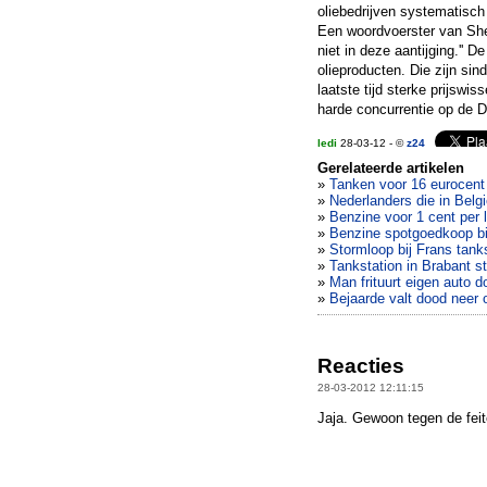
oliebedrijven systematisch 
Een woordvoerster van She
niet in deze aantijging.'' 
olieproducten. Die zijn sin
laatste tijd sterke prijswi
harde concurrentie op de Du
ledi
28-03-12 - ©
z24
Gerelateerde artikelen
»
Tanken voor 16 eurocent
»
Nederlanders die in Belg
»
Benzine voor 1 cent per l
»
Benzine spotgoedkoop bij
»
Stormloop bij Frans tanks
»
Tankstation in Brabant s
»
Man frituurt eigen auto do
»
Bejaarde valt dood neer 
Reacties
28-03-2012 12:11:15
Jaja. Gewoon tegen de feite