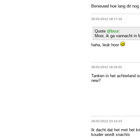
Benieuwd hoe lang dit nog z
28-03-2012 18:17:16
Quote
@bsur
:
Mooi, ik ga vannacht in 
haha, leuk hoor
28-03-2012 18:24:02
Tanken in het achterland 
new?
28-03-2012 23:14:23
Ik dacht dat het met het k
kouder wordt snachts