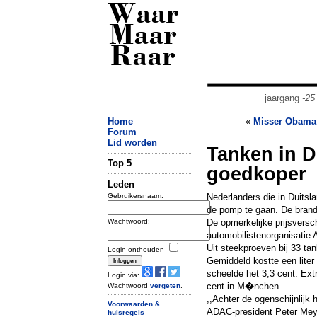
Waar
Maar
Raar
jaargang
-25
Home
«
Misser Obama
Forum
Lid worden
Tanken in D
Top 5
goedkoper
Leden
Gebruikersnaam:
Nederlanders die in Duitsla
de pomp te gaan. De brand
Wachtwoord:
De opmerkelijke prijsversch
automobilistenorganisati
Uit steekproeven bij 33 tan
Login onthouden
Gemiddeld kostte een liter 
scheelde het 3,3 cent. Extr
Login via:
cent in M�nchen.
Wachtwoord
vergeten
.
,,Achter de ogenschijnlijk 
Voorwaarden &
ADAC-president Peter Meyer 
huisregels