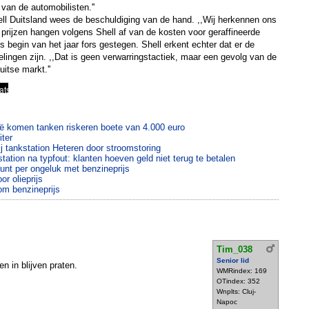
van de automobilisten.''
ll Duitsland wees de beschuldiging van de hand. ,,Wij herkennen ons
De prijzen hangen volgens Shell af van de kosten voor geraffineerde
ds begin van het jaar fors gestegen. Shell erkent echter dat er de
sselingen zijn. ,,Dat is geen verwarringstactiek, maar een gevolg van de
itse markt.''
ië komen tanken riskeren boete van 4.000 euro
iter
 tankstation Heteren door stroomstoring
tation na typfout: klanten hoeven geld niet terug te betalen
tunt per ongeluk met benzineprijs
or olieprijs
om benzineprijs
Tim_038
Senior lid
n in blijven praten.
WMRindex: 169
OTindex: 352
Wnplts: Cluj-
Napoc