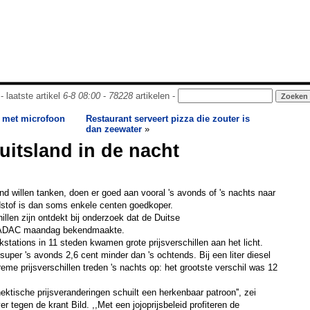
- laatste artikel
6-8 08:00
-
78228
artikelen -
 met microfoon
Restaurant serveert pizza die zouter is
dan zeewater
»
uitsland in de nacht
nd willen tanken, doen er goed aan vooral 's avonds of 's nachts naar
stof is dan soms enkele centen goedkoper.
illen zijn ontdekt bij onderzoek dat de Duitse
e ADAC maandag bekendmaakte.
kstations in 11 steden kwamen grote prijsverschillen aan het licht.
super 's avonds 2,6 cent minder dan 's ochtends. Bij een liter diesel
eme prijsverschillen treden 's nachts op: het grootste verschil was 12
hektische prijsveranderingen schuilt een herkenbaar patroon'', zei
tegen de krant Bild. ,,Met een jojoprijsbeleid profiteren de