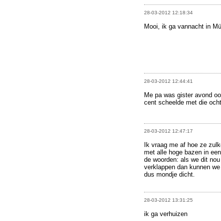
28-03-2012 12:18:34
Mooi, ik ga vannacht in Mü
28-03-2012 12:44:41
Me pa was gister avond ook 
cent scheelde met die och
28-03-2012 12:47:17
Ik vraag me af hoe ze zulk
met alle hoge bazen in een
de woorden: als we dit no
verklappen dan kunnen we 
dus mondje dicht.
28-03-2012 13:31:25
ik ga verhuizen