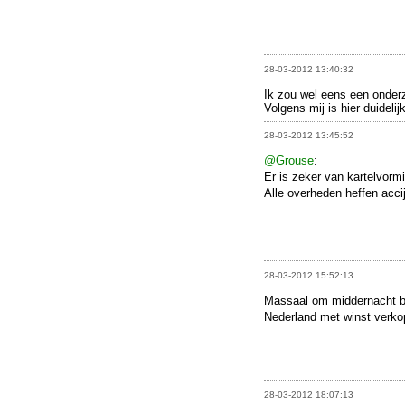
28-03-2012 13:40:32
Ik zou wel eens een onderz
Volgens mij is hier duideli
28-03-2012 13:45:52
@Grouse
:
Er is zeker van kartelvorm
Alle overheden heffen acci
28-03-2012 15:52:13
Massaal om middernacht bij
Nederland met winst verk
28-03-2012 18:07:13