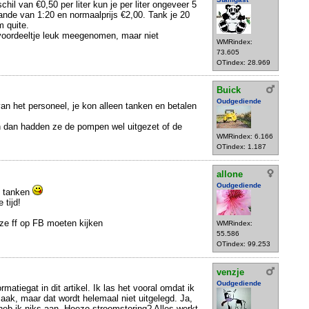
schil van €0,50 per liter kun je per liter ongeveer 5
aande van 1:20 en normaalprijs €2,00. Tank je 20
m quite.
n voordeeltje leuk meegenomen, maar niet
WMRindex:
73.605
OTindex: 28.969
Buick
Oudgediende
an het personeel, je kon alleen tanken en betalen
 dan hadden ze de pompen wel uitgezet of de
WMRindex: 6.166
OTindex: 1.187
allone
Oudgediende
e tanken
 tijd!
 ze ff op FB moeten kijken
WMRindex:
55.586
OTindex: 99.253
venzje
Oudgediende
matiegat in dit artikel. Ik las het vooral omdat ik
ak, maar dat wordt helemaal niet uitgelegd. Ja,
 heb ik niks aan. Hoezo stroomstoring? Alles werkt