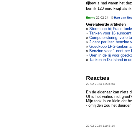
rijbewijs had waren het dez
ben ik 120 euro kwijt als ik
Emmo
22-02-24 - ©
Hart van Ne
Gerelateerde artikelen
»
Stormloop bij Frans tanks
»
Tanken voor 16 eurocent
»
Computerstoring: volle t
»
2 cent per liter, benzine
»
Goedkoop LPG-tanken aan 
»
Benzine voor 1 cent per l
»
Uren in de rij voor goed
»
Tanken in Duitsland in d
Reacties
22-02-2024 11:34:54
En de eigenaar kan niets doe
Of is het verlies niet groot
Mijn tank is zo klein dat h
- omrijden zou het duurder 
22-02-2024 11:43:14