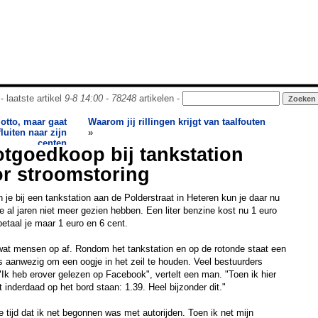
- laatste artikel
9-8 14:00
-
78248
artikelen -
otto, maar gaat
Waarom jij rillingen krijgt van taalfouten
fluiten naar zijn
»
centen
tgoedkoop bij tankstation
r stroomstoring
 je bij een tankstation aan de Polderstraat in Heteren kun je daar nu
e al jaren niet meer gezien hebben. Een liter benzine kost nu 1 euro
betaal je maar 1 euro en 6 cent.
wat mensen op af. Rondom het tankstation en op de rotonde staat een
elfs aanwezig om een oogje in het zeil te houden. Veel bestuurders
"Ik heb erover gelezen op Facebook", vertelt een man. "Toen ik hier
 inderdaad op het bord staan: 1.39. Heel bijzonder dit."
 tijd dat ik net begonnen was met autorijden. Toen ik net mijn