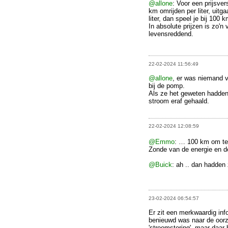
@allone
: Voor een prijsver
km omrijden per liter, uitg
liter, dan speel je bij 100 k
In absolute prijzen is zo'
levensreddend.
22-02-2024 11:56:49
@allone
, er was niemand v
bij de pomp.
Als ze het geweten hadden
stroom eraf gehaald.
22-02-2024 12:08:59
@Emmo
: … 100 km om t
Zonde van de energie en de
@Buick
: ah .. dan hadden
23-02-2024 06:54:57
Er zit een merkwaardig infor
benieuwd was naar de oorza
'stroomstoring', maar daar