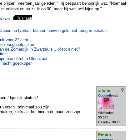
e prijzen, veertien jaar geleden." Hij bespaart behoorlijk wat. "Normaal
 'm volgooi en nu zit ik op 90, maar hij was wel bijna op."
derland
tation na typfout: klanten hoeven geld niet terug te betalen
ank voor 27 cent
 voor weggeefprijzen
de Zomerdijk in Zwartsluis ...of toch niet?
iter
kope brandstof in Oldenzaal
e nacht goedkoper
allone
Oudgediende
n / tijdelijk sluiten?
?
et verschil minimaal zou zijn
maken, zelfs als het hier in de buurt zou zijn.
WMRindex:
55.586
OTindex: 99.253
Emmo
Stamgast