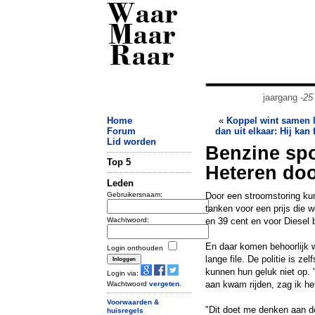
Waar
Maar
Raar
jaargang
-25
Home
«
Koppel wint samen l
Forum
dan uit elkaar: Hij kan 
Lid worden
Benzine spo
Top 5
Heteren doo
Leden
Gebruikersnaam:
Door een stroomstoring kun
tanken voor een prijs die w
Wachtwoord:
en 39 cent en voor Diesel 
En daar komen behoorlijk 
Login onthouden
lange file. De politie is z
kunnen hun geluk niet op. 
Login via:
aan kwam rijden, zag ik het
Wachtwoord
vergeten
.
Voorwaarden &
"Dit doet me denken aan de
huisregels