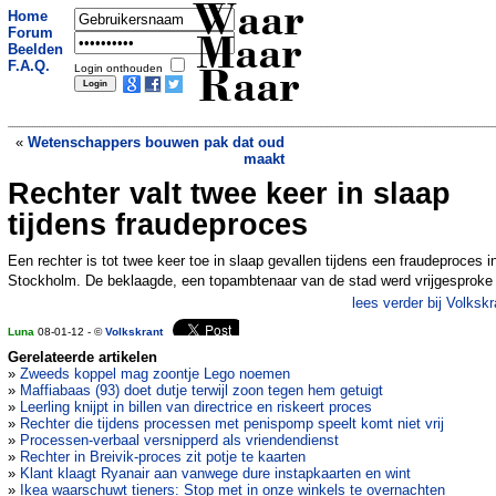
Waar
Home
Forum
Maar
Beelden
F.A.Q.
Login onthouden
Raar
«
Wetenschappers bouwen pak dat oud
maakt
Rechter valt twee keer in slaap
Kinderen spanden prikkeldraad over
fietspad
»
tijdens fraudeproces
Een rechter is tot twee keer toe in slaap gevallen tijdens een fraudeproces i
Stockholm. De beklaagde, een topambtenaar van de stad werd vrijgesproke
lees verder bij Volkskr
Luna
08-01-12 - ©
Volkskrant
Gerelateerde artikelen
»
Zweeds koppel mag zoontje Lego noemen
»
Maffiabaas (93) doet dutje terwijl zoon tegen hem getuigt
»
Leerling knijpt in billen van directrice en riskeert proces
»
Rechter die tijdens processen met penispomp speelt komt niet vrij
»
Processen-verbaal versnipperd als vriendendienst
»
Rechter in Breivik-proces zit potje te kaarten
»
Klant klaagt Ryanair aan vanwege dure instapkaarten en wint
»
Ikea waarschuwt tieners: Stop met in onze winkels te overnachten