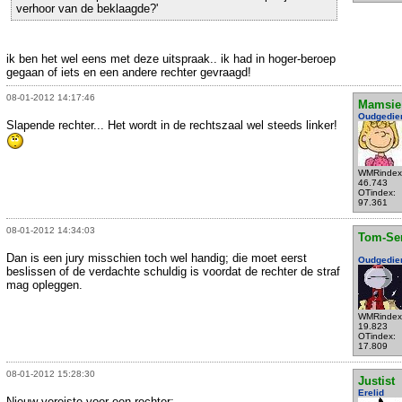
verhoor van de beklaagde?'
ik ben het wel eens met deze uitspraak.. ik had in hoger-beroep
gegaan of iets en een andere rechter gevraagd!
08-01-2012 14:17:46
Mamsie
Oudgedie
Slapende rechter... Het wordt in de rechtszaal wel steeds linker!
WMRindex
46.743
OTindex:
97.361
08-01-2012 14:34:03
Tom-Se
Dan is een jury misschien toch wel handig; die moet eerst
Oudgedie
beslissen of de verdachte schuldig is voordat de rechter de straf
mag opleggen.
WMRindex
19.823
OTindex:
17.809
08-01-2012 15:28:30
Justist
Erelid
Nieuw vereiste voor een rechter: