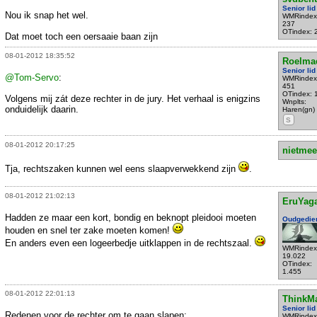
Senior lid
Nou ik snap het wel.
WMRindex
237
OTindex: 
Dat moet toch een oersaaie baan zijn
08-01-2012 18:35:52
Roelma
Senior lid
@Tom-Servo
:
WMRindex
451
OTindex: 
Volgens mij zát deze rechter in de jury. Het verhaal is enigzins
Wnplts:
onduidelijk daarin.
Haren(gn)
S
08-01-2012 20:17:25
nietmee
Tja, rechtszaken kunnen wel eens slaapverwekkend zijn
.
08-01-2012 21:02:13
EruYag
Hadden ze maar een kort, bondig en beknopt pleidooi moeten
Oudgedie
houden en snel ter zake moeten komen!
En anders even een logeerbedje uitklappen in de rechtszaal.
WMRindex
19.022
OTindex:
1.455
08-01-2012 22:01:13
ThinkMa
Senior lid
Redenen voor de rechter om te gaan slapen:
WMRindex