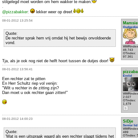
stilgelegd moet worden om hem wakker te maken.
.
@pizzabakker
:
lekker weer op dreef.
08-01-2012 13:25:54
Mamsie
Oudgedie
Quote:
De rechter sprak hem vrij omdat hij het bewijs onvoldoende
vond.
WMRindex
46.743
OTindex:
97.361
Tja, als je ook nog niet de helft hoort tussen de dutjes door!
08-01-2012 13:56:41
pizzaba
Erelid
Een rechter zat te pitten
En Herr Schultz riep vol venijn:
"Wilt u rechter in de zitting zijn?
Dan moet u ook rechter gaan zitten!"
WMRindex
2.027
OTindex:
1.479
S
08-01-2012 14:00:23
SiDje
Senior lid
WMRindex
Quote:
489
OTindex: 
'Wat is een uitspraak waard als een rechter slaapt tijdens het