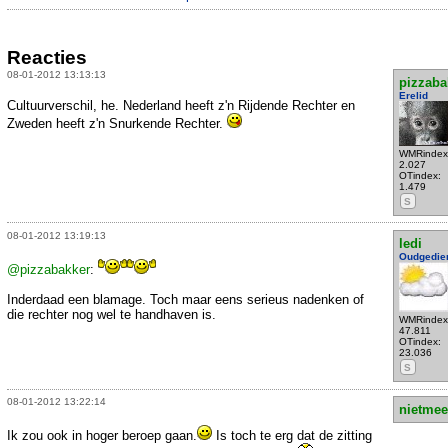
Reacties
08-01-2012 13:13:13
pizzaba
Erelid
Cultuurverschil, he. Nederland heeft z'n Rijdende Rechter en
Zweden heeft z'n Snurkende Rechter.
WMRindex
2.027
OTindex:
1.479
S
08-01-2012 13:19:13
ledi
Oudgedie
@pizzabakker
:
Inderdaad een blamage. Toch maar eens serieus nadenken of
die rechter nog wel te handhaven is.
WMRindex
47.811
OTindex:
23.036
S
08-01-2012 13:22:14
nietmee
Ik zou ook in hoger beroep gaan.
Is toch te erg dat de zitting