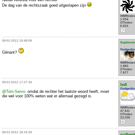
De dag van de rechtszaak goed uitgeslapen zijn
WMRindex
1.054
OTindex:
6.624
T
08-01-2012 16:48:09
Sophiesti
Oudgedie
Gênant?
WMRindex
1.883
OTindex:
7.877
08-01-2012 17:27:34
ledi
Oudgedie
@Tom-Servo
: omdat de rechter het laatste woord heeft, moet
die wel voor 100% weten wat er allemaal gezegd is.
WMRindex
47.811
OTindex:
23.036
S
08-01-2012 18:16:29
svdbent