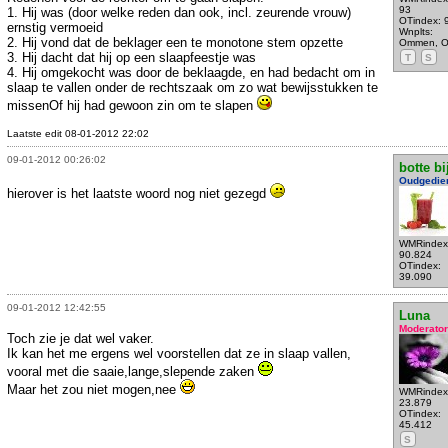
93
1. Hij was (door welke reden dan ook, incl. zeurende vrouw)
OTindex: 
ernstig vermoeid
Wnplts:
2. Hij vond dat de beklager een te monotone stem opzette
Ommen, 
3. Hij dacht dat hij op een slaapfeestje was
T
S
4. Hij omgekocht was door de beklaagde, en had bedacht om in
slaap te vallen onder de rechtszaak om zo wat bewijsstukken te
missenOf hij had gewoon zin om te slapen
Laatste edit 08-01-2012 22:02
09-01-2012 00:26:02
botte bi
Oudgedie
hierover is het laatste woord nog niet gezegd
WMRindex
90.824
OTindex:
39.090
09-01-2012 12:42:55
Luna
Moderator
Toch zie je dat wel vaker.
Ik kan het me ergens wel voorstellen dat ze in slaap vallen,
vooral met die saaie,lange,slepende zaken
Maar het zou niet mogen,nee
WMRindex
23.879
OTindex:
45.412
S