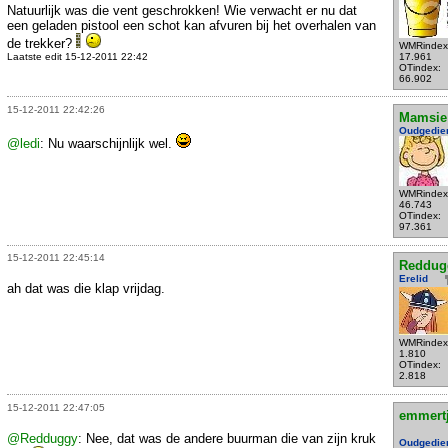
Natuurlijk was die vent geschrokken! Wie verwacht er nu dat
een geladen pistool een schot kan afvuren bij het overhalen van
de trekker?
WMRindex
Laatste edit 15-12-2011 22:42
17.961
OTindex:
66.902
15-12-2011 22:42:26
Mamsie
Oudgedie
@ledi
: Nu waarschijnlijk wel.
WMRindex
46.743
OTindex:
97.361
15-12-2011 22:45:14
Reddug
Erelid
ah dat was die klap vrijdag.
WMRindex
1.810
OTindex:
2.818
15-12-2011 22:47:05
emmert
@Redduggy
: Nee, dat was de andere buurman die van zijn kruk
Oudgedie