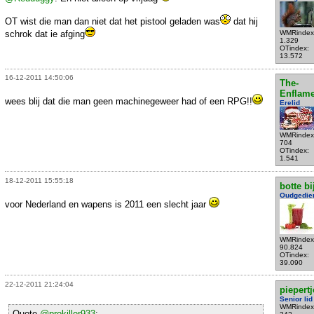
OT wist die man dan niet dat het pistool geladen was
dat hij
schrok dat ie afging
WMRindex
1.329
OTindex:
13.572
16-12-2011 14:50:06
The-
Enflame
wees blij dat die man geen machinegeweer had of een RPG!!
Erelid
WMRindex
704
OTindex:
1.541
18-12-2011 15:55:18
botte bi
Oudgedie
voor Nederland en wapens is 2011 een slecht jaar
WMRindex
90.824
OTindex:
39.090
22-12-2011 21:24:04
piepertj
Senior lid
WMRindex
Quote
@prokiller933
: