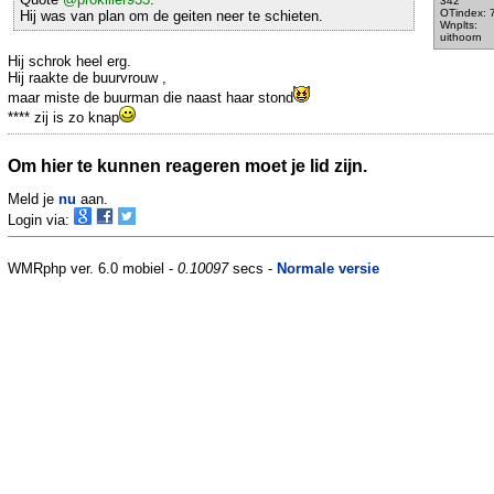
342
OTindex: 
Hij was van plan om de geiten neer te schieten.
Wnplts:
uithoorn
Hij schrok heel erg.
Hij raakte de buurvrouw ,
maar miste de buurman die naast haar stond
**** zij is zo knap
Om hier te kunnen reageren moet je lid zijn.
Meld je
nu
aan.
Login via:
WMRphp ver. 6.0 mobiel -
0.10097
secs -
Normale versie