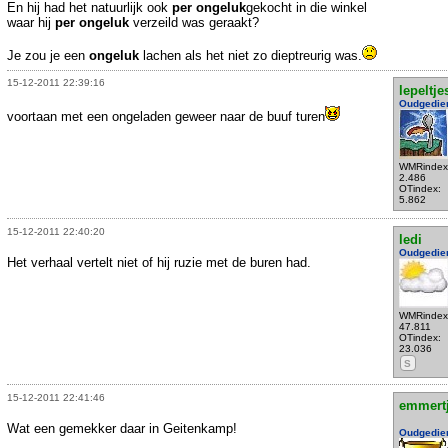
En hij had het natuurlijk ook
per ongeluk
gekocht in die winkel
waar hij
per ongeluk
verzeild was geraakt?
Je zou je een
ongeluk
lachen als het niet zo dieptreurig was.
15-12-2011 22:39:16
lepeltje
Oudgedie
voortaan met een ongeladen geweer naar de buuf turen
WMRindex
2.486
OTindex:
5.862
15-12-2011 22:40:20
ledi
Oudgedie
Het verhaal vertelt niet of hij ruzie met de buren had.
WMRindex
47.811
OTindex:
23.036
S
15-12-2011 22:41:46
emmert
Wat een gemekker daar in Geitenkamp!
Oudgedie