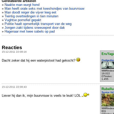
Gerelateerde artikelen
»
Naakte man wurgt hond
»
Man heeft orale seks met keeshondjes van buurvrouw
»
Man doodt reiger die vijver leeg eet
»
Twintig overtredingen in tien minuten
»
Vughtse pornofiel gepakt
»
Politie haalt opmerkelijk transport van de weg
»
Jongen zakt tijdens sneeuwpret door dak
»
Hagenaar met twee sabels op pad
Reacties
15-12-2011 22:08:16
EruYag
Dacht zeker dat hij een waterpistool had gekocht?
Oudgedie
WMRindex
19.022
OTindex:
1.455
15-12-2011 22:08:43
Rubell
Senior lid
Liever hij dan ik, mijn buurvrouw is veels te leuk! LOL
WMRindex
831
OTindex: 