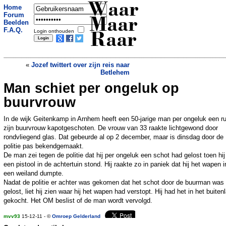
Waar
Home
Forum
Maar
Beelden
F.A.Q.
Login onthouden
Raar
«
Jozef twittert over zijn reis naar
Betlehem
Man schiet per ongeluk op
Roemenie opent jacht op heksen
»
buurvrouw
In de wijk Geitenkamp in Arnhem heeft een 50-jarige man per ongeluk een rui
zijn buurvrouw kapotgeschoten. De vrouw van 33 raakte lichtgewond door
rondvliegend glas. Dat gebeurde al op 2 december, maar is dinsdag door de
politie pas bekendgemaakt.
De man zei tegen de politie dat hij per ongeluk een schot had gelost toen hi
een pistool in de achtertuin stond. Hij raakte zo in paniek dat hij het wapen i
een weiland dumpte.
Nadat de politie er achter was gekomen dat het schot door de buurman was
gelost, liet hij zien waar hij het wapen had verstopt. Hij had het in het buiten
gekocht. Het OM beslist of de man wordt vervolgd.
mvv93
15-12-11 - ©
Omroep Gelderland