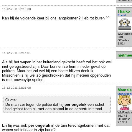
15-12-2011 22:10:38
Thaiko
Erelid
Kan hij de volgende keer bij ons langskomen? Heb rot buren ^^
WMRindex
238
OTindex:
1.814
15-12-2011 22:15:01
nietmee
Als hij het wapen in het buitenland gekocht heeft zal het ook wel
niet geregistreerd zijn. Daar kunnen ze hem in ieder geval op
pakken. Maar het zal wel bij een boete blijven denk ik.
Misschien is hij wel zo geschrokken dat hij meteen opgehouden
is met cowboytje spelen.
15-12-2011 22:31:08
Mamsie
Oudgedie
Quote:
De man zei tegen de politie dat hij
per ongeluk
een schot
had gelost toen hij met een pistool in de achtertuin stond.
WMRindex
46.743
OTindex:
97.361
En hij was ook
per ongeluk
in de tuin terechtgekomen met dat
wapen schietklaar in zijn hand?