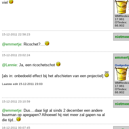
viel
WMRindex
17.961
OTindex:
66.902
15-12-2011 22:58:23
nietmee
@emmertje
: Ricochet?....
15-12-2011 23:02:24
emmert
@Lennie
: Ja, een ricochetschot
Oudgedie
[als in: onbedoeld effect bij het afschieten van een projectiel]
WMRindex
Laatste edit 15-12-2011 23:03
17.961
OTindex:
66.902
15-12-2011 23:10:59
nietmee
@emmertje
: Dus....daar ligt al sinds 2 december een andere
buurman op apegapen? Alhoewel hij niet meer zal gapen na al
die tijd...
16-12-2011 00:07:45