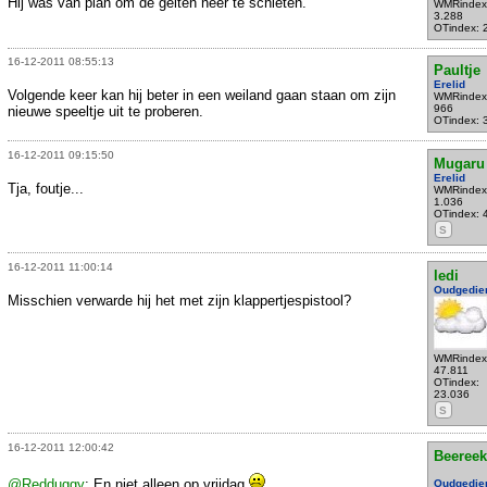
Hij was van plan om de geiten neer te schieten.
WMRindex
3.288
OTindex: 
16-12-2011 08:55:13
Paultje
Erelid
Volgende keer kan hij beter in een weiland gaan staan om zijn
WMRindex
966
nieuwe speeltje uit te proberen.
OTindex: 
16-12-2011 09:15:50
Mugaru
Erelid
Tja, foutje...
WMRindex
1.036
OTindex: 
S
16-12-2011 11:00:14
ledi
Oudgedie
Misschien verwarde hij het met zijn klappertjespistool?
WMRindex
47.811
OTindex:
23.036
S
16-12-2011 12:00:42
Beeree
@Redduggy
: En niet alleen op vrijdag
Oudgedie