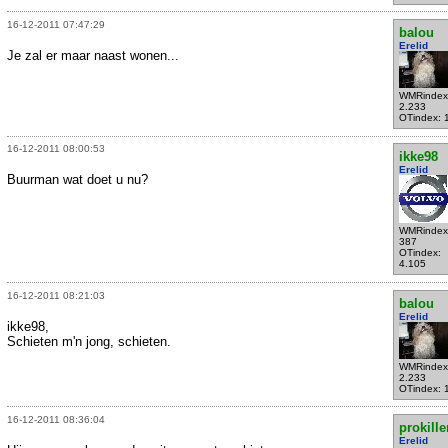
16-12-2011 07:47:29
balou
Erelid
Je zal er maar naast wonen...
WMRindex
2.233
OTindex: 
16-12-2011 08:00:53
ikke98
Erelid
Buurman wat doet u nu?
WMRindex
387
OTindex:
4.105
16-12-2011 08:21:03
balou
Erelid
ikke98,
Schieten m'n jong, schieten.
WMRindex
2.233
OTindex: 
16-12-2011 08:36:04
prokille
Erelid