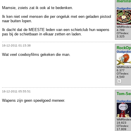
merlins
Mamsie, zoiets zat ik ook al te bedenken.
Oudgedie
Ik ken niet veel mensen die per ongeluk met een geladen pistool
naar buiten lopen.
WMRindex
Ik dacht dat de MEESTE leden van een schietclub hun wapens
4.789
OTindex:
pas bij de schietbaan in elkaar zetten en laden.
3.325
16-12-2011 01:15:38
RockOp
Oudgedie
Wat veel cowboyfilms gekeken die man.
WMRindex
6.377
OTindex:
4.540
S
16-12-2011 05:55:51
Tom-Se
Wapens zijn geen speelgoed meneer.
Oudgedie
WMRindex
19.823
OTindex:
17.809