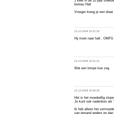
1 keer in de 10 jaar sneeu
bureau Halt
Vroeger kreeg je een draai
21-12-2009 16:22:29
Hij moet naar halt.. OMFG
21-12-2009 16:31:22
Wat een lompe koe zeg
21-12-2009 16:36:29
Het is het moedwillig slope
Je kunt ook nadenken als 
Ik heb alleen het vermoeden
van iemand anders en dan d