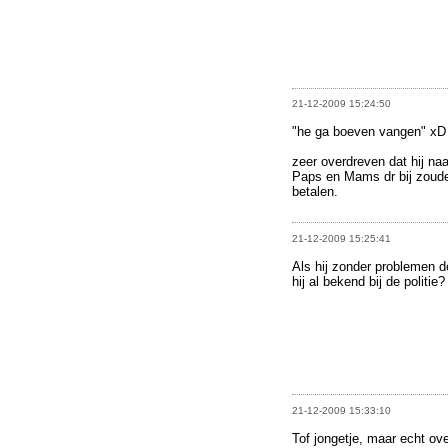
21-12-2009 15:24:50
"he ga boeven vangen" xD
zeer overdreven dat hij naa
Paps en Mams dr bij zouden
betalen.
21-12-2009 15:25:41
Als hij zonder problemen 
hij al bekend bij de politie?
21-12-2009 15:33:10
Tof jongetje, maar echt ove