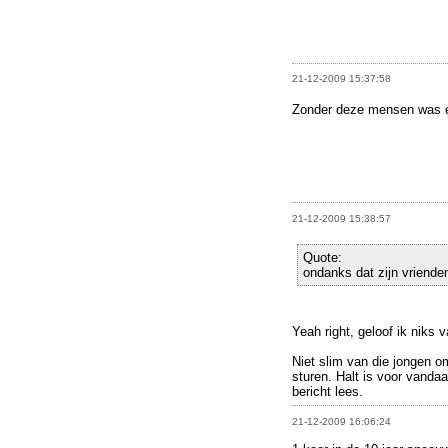
21-12-2009 15:37:58
Zonder deze mensen was
21-12-2009 15:38:57
Quote:
ondanks dat zijn vriende
Yeah right, geloof ik niks 
Niet slim van die jongen o
sturen. Halt is voor vanda
bericht lees.
21-12-2009 16:06:24