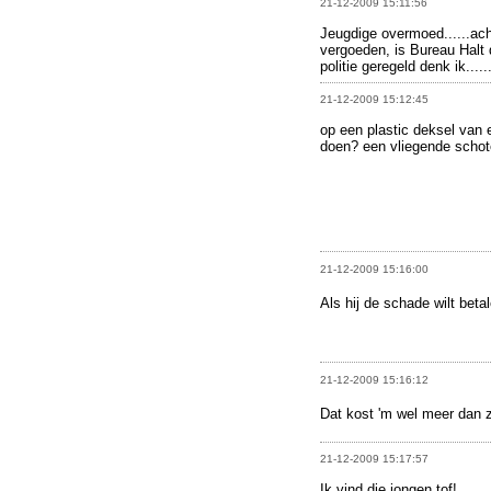
21-12-2009 15:11:56
Jeugdige overmoed......ach
vergoeden, is Bureau Halt 
politie geregeld denk ik.....
21-12-2009 15:12:45
op een plastic deksel van e
doen? een vliegende schot
21-12-2009 15:16:00
Als hij de schade wilt bet
21-12-2009 15:16:12
Dat kost 'm wel meer dan z
21-12-2009 15:17:57
Ik vind die jongen tof!