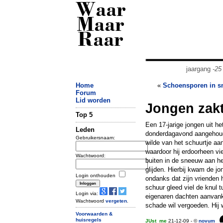
Waar
Maar
Raar
jaargang
-25
Home
«
Schoensporen in s
Forum
Lid worden
Jongen zakt
Top 5
Een 17-jarige jongen uit h
Leden
donderdagavond aangehoude
Gebruikersnaam:
wilde van het schuurtje aa
waardoor hij erdoorheen vi
Wachtwoord:
buiten in de sneeuw aan he
glijden. Hierbij kwam de jon
Login onthouden
ondanks dat zijn vrienden 
schuur gleed viel de knul
Login via:
eigenaren dachten aanvanke
Wachtwoord
vergeten
.
schade wil vergoeden. Hij 
Voorwaarden &
huisregels
JUst_me
21-12-09 - ©
novum