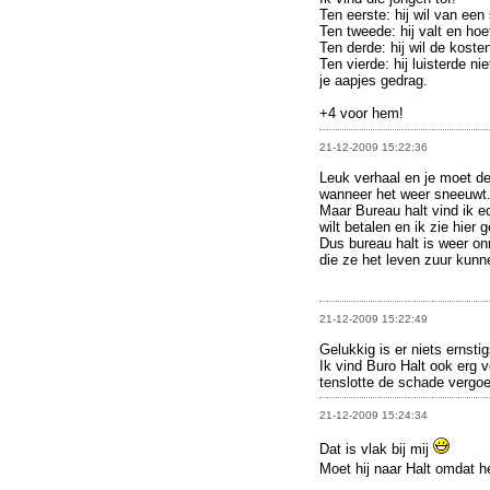
Ten eerste: hij wil van een 
Ten tweede: hij valt en hoe
Ten derde: hij wil de koste
Ten vierde: hij luisterde ni
je aapjes gedrag.
+4 voor hem!
21-12-2009 15:22:36
Leuk verhaal en je moet de
wanneer het weer sneeuwt
Maar Bureau halt vind ik e
wilt betalen en ik zie hier g
Dus bureau halt is weer on
die ze het leven zuur kun
21-12-2009 15:22:49
Gelukkig is er niets ernsti
Ik vind Buro Halt ook erg ve
tenslotte de schade vergo
21-12-2009 15:24:34
Dat is vlak bij mij
Moet hij naar Halt omdat h