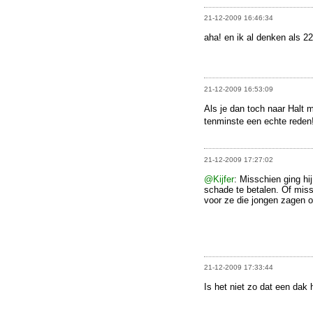
21-12-2009 16:46:34
aha! en ik al denken als 2
21-12-2009 16:53:09
Als je dan toch naar Halt 
tenminste een echte reden
21-12-2009 17:27:02
@Kijfer
: Misschien ging hi
schade te betalen. Of miss
voor ze die jongen zagen 
21-12-2009 17:33:44
Is het niet zo dat een da