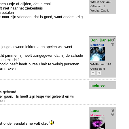
WMRindex: 440
schuurtje af glijden, dat is cool
OTindex: 1
ft niet naar het ziekenhuis
Wnplts: Zwolle
n betalen
et naar zijn vrienden, dat is goed, want anders krijg
Don_Daniel
Senior lid
 jeugd gewoon lekker laten spelen wie weet
.
cht jammer hij heeft aangegeven dat hij de schade
een misdrijf.
nodig heeft heeft bureau halt te weinig personen
WMRindex: 198
nen maken
OTindex: 5
T
S
nietmeer
gs gebeurd.
r gaan. Hij heeft zijn lesje wel geleerd en wil
eden.
Luna
Moderator
et onder vandalisme valt ofzo