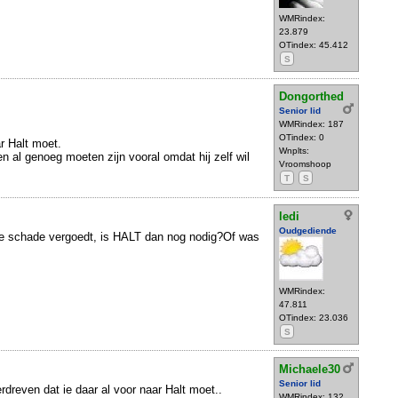
WMRindex:
23.879
OTindex: 45.412
S
Dongorthed
Senior lid
WMRindex: 187
OTindex: 0
r Halt moet.
Wnplts:
 al genoeg moeten zijn vooral omdat hij zelf wil
Vroomshoop
T
S
ledi
Oudgediende
de schade vergoedt, is HALT dan nog nodig?Of was
WMRindex:
47.811
OTindex: 23.036
S
Michaele30
Senior lid
rdreven dat ie daar al voor naar Halt moet..
WMRindex: 132