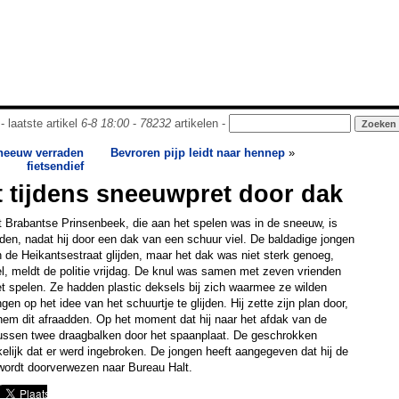
- laatste artikel
6-8 18:00
-
78232
artikelen -
neeuw verraden
Bevroren pijp leidt naar hennep
»
fietsendief
 tijdens sneeuwpret door dak
et Brabantse Prinsenbeek, die aan het spelen was in de sneeuw, is
n, nadat hij door een dak van een schuur viel. De baldadige jongen
n de Heikantsestraat glijden, maar het dak was niet sterk genoeg,
el, meldt de politie vrijdag. De knul was samen met zeven vrienden
t spelen. Ze hadden plastic deksels bij zich waarmee ze wilden
gen op het idee van het schuurtje te glijden. Hij zette zijn plan door,
hem dit afraadden. Op het moment dat hij naar het afdak van de
 tussen twee draagbalken door het spaanplaat. De geschrokken
lijk dat er werd ingebroken. De jongen heeft aangegeven dat hij de
wordt doorverwezen naar Bureau Halt.