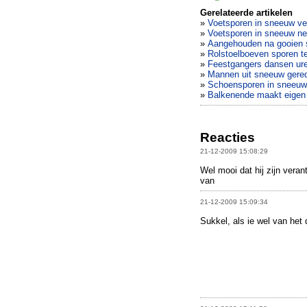
Gerelateerde artikelen
»
Voetsporen in sneeuw ve
»
Voetsporen in sneeuw ne
»
Aangehouden na gooien s
»
Rolstoelboeven sporen t
»
Feestgangers dansen uren
»
Mannen uit sneeuw gered 
»
Schoensporen in sneeuw 
»
Balkenende maakt eigen 
Reacties
21-12-2009 15:08:29
Wel mooi dat hij zijn verant
van
21-12-2009 15:09:34
Sukkel, als ie wel van het