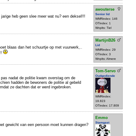
awouterse
Senior lid
2 jarige heb geen slee meer wat nu? een deksel!!!
WMRindex: 146
OTindex: 1
Wnplts: Tiel
MartijnB26
Lid
moet blaas dan het schuurtje op met vuurwerk,..
WMRindex: 29
!!
OTindex: 3
Wnplts: Almere
Tom-Servo
Oudgediende
j pas nadat de politie kwam overstag om de
chien hadden de bewoners de politie al gebeld
omdat ze dachten dat er werd ingebroken.
WMRindex:
19.823
OTindex: 17.809
Emmo
Stamgast
k het gewicht van een persoon moet kunnen dragen?