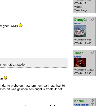
OTindex: 1
Wnplts:
Zevenbergs
DennyColt
Erelid
 er geen WMR
WMRindex: 655
OTindex: 2.445
Tontje
Erelid
n hem dit afraadden
WMRindex: 1.232
OTindex: 1.130
van
m dat te proberen maar om hem dan naar halt te
altjes dit was gewoon een ongeluk zoals ik het
Kristel
Oudgediende