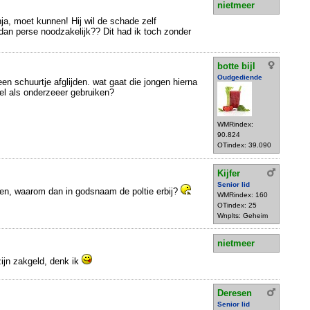
nietmeer
ja, moet kunnen! Hij wil de schade zelf
dan perse noodzakelijk?? Dit had ik toch zonder
.
botte bijl
Oudgediende
en schuurtje afglijden. wat gaat die jongen hierna
el als onderzeeer gebruiken?
WMRindex:
90.824
OTindex: 39.090
Kijfer
Senior lid
alen, waarom dan in godsnaam de poltie erbij?
WMRindex: 160
OTindex: 25
Wnplts: Geheim
nietmeer
ijn zakgeld, denk ik
Deresen
Senior lid