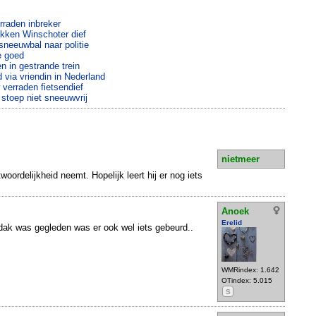
rraden inbreker
kken Winschoter dief
neeuwbal naar politie
e goed
 in gestrande trein
via vriendin in Nederland
verraden fietsendief
stoep niet sneeuwvrij
nietmeer
woordelijkheid neemt. Hopelijk leert hij er nog iets
Anoek
Erelid
 dak was gegleden was er ook wel iets gebeurd..
WMRindex: 1.642
OTindex: 5.015
S