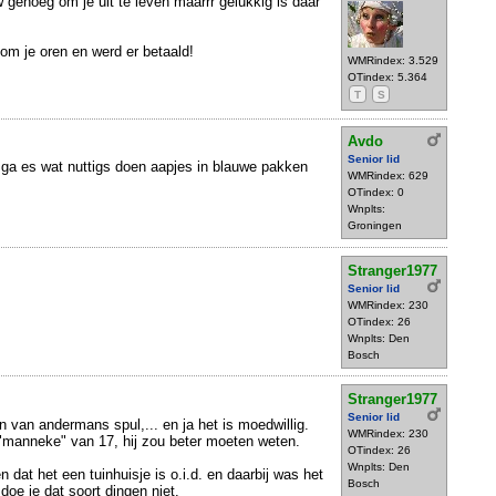
w genoeg om je uit te leven maarrr gelukkig is daar
 om je oren en werd er betaald!
WMRindex: 3.529
OTindex: 5.364
T
S
Avdo
Senior lid
 ga es wat nuttigs doen aapjes in blauwe pakken
WMRindex: 629
OTindex: 0
Wnplts:
Groningen
Stranger1977
Senior lid
WMRindex: 230
OTindex: 26
Wnplts: Den
Bosch
Stranger1977
Senior lid
n van andermans spul,... en ja het is moedwillig.
WMRindex: 230
"manneke" van 17, hij zou beter moeten weten.
OTindex: 26
Wnplts: Den
 dat het een tuinhuisje is o.i.d. en daarbij was het
Bosch
oe je dat soort dingen niet.