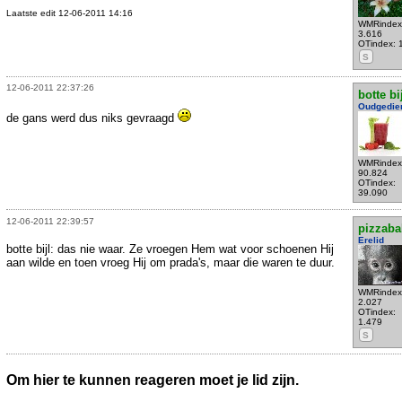
Laatste edit 12-06-2011 14:16
WMRindex
3.616
OTindex: 
S
12-06-2011 22:37:26
botte bi
Oudgedie
de gans werd dus niks gevraagd
WMRindex
90.824
OTindex:
39.090
12-06-2011 22:39:57
pizzaba
Erelid
botte bijl: das nie waar. Ze vroegen Hem wat voor schoenen Hij
aan wilde en toen vroeg Hij om prada's, maar die waren te duur.
WMRindex
2.027
OTindex:
1.479
S
Om hier te kunnen reageren moet je lid zijn.