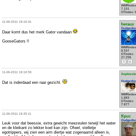
WMRindex
7.151
OTindex: 
11-06-2011 19:16:31
heraux
Oudgedie
Daar komt dus het merk Gator vandaan
GooseGators !!
WMRindex
9.537
OTindex:
27.258
T
S
11-06-2011 19:16:56
Sophiesti
Oudgedie
Dat is inderdaad een raar gezicht.
WMRindex
1.883
OTindex:
7.877
11-06-2011 19:35:11
Kpuc
Oudgedie
Leuk voor dat beessie, extra gewicht meezeulen terwijl het water
en de kleikant zo lekker koel kan zijn. Ofwel, stelletje
egotrippers, wij zien een arm diertje wat zogenaamd alleen is,