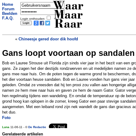
Waar
Home
Forum
Maar
Beelden
F.A.Q.
Login onthouden
Raar
«
Chineesje gered door dik hoofd
Gans loopt voortaan op sandalen
Duitse vrouw jaar lang mishandeld als
slavin
»
Bob en Lauree Strouse uit Florida zijn sinds vier jaar in het bezit van een gr
gans. Ze zagen het dier destijds rondzwerven en uit medelijden namen ze d
gans mee naar huis. Om de poten tegen de warme grond te beschermen, dr
het dier voortaan heuse sandalen. Bob en Lauree vonden hun gans vier jaar
geleden. Omdat ze vreesden dat hij ten prooi zou vallen aan hongerige alliga
namen ze hem mee naar huis en gaven ze hem de naam Gator. Gator verge
hen regelmatig tijdens een wandeling. En omdat de temperatuur op de beto
grond hoog kan oplopen in de zomer, kreeg Gator een paar stevige sandalen
aangemeten. Met een leiband rond zijn nek wandelt de gans dan gracieus ac
het duo.
Foto
Luna
11-06-11 - ©
De Redactie
Gerelateerde artikelen