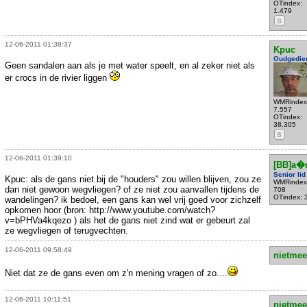
OTindex:
1.479
S
12-06-2011 01:38:37
Kpuc
Oudgedie
Geen sandalen aan als je met water speelt, en al zeker niet als
er crocs in de rivier liggen
WMRindex
7.557
OTindex:
38.305
S
12-06-2011 01:39:10
[BB]a�q
Senior lid
Kpuc: als de gans niet bij de "houders" zou willen blijven, zou ze
WMRindex
dan niet gewoon wegvliegen? of ze niet zou aanvallen tijdens de
708
OTindex: 
wandelingen? ik bedoel, een gans kan wel vrij goed voor zichzelf
opkomen hoor (bron: http://www.youtube.com/watch?
v=bPHVa4kqezo ) als het de gans niet zind wat er gebeurt zal
ze wegvliegen of terugvechten.
12-06-2011 09:58:49
nietmee
Niet dat ze de gans even om z'n mening vragen of zo....
12-06-2011 10:11:51
nietmee