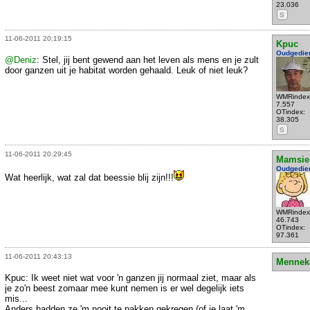
23.036
S
11-06-2011 20:19:15
Kpuc
Oudgedie
@Deniz
: Stel, jij bent gewend aan het leven als mens en je zult
door ganzen uit je habitat worden gehaald. Leuk of niet leuk?
WMRindex
7.557
OTindex:
38.305
S
11-06-2011 20:29:45
Mamsie
Oudgedie
Wat heerlijk, wat zal dat beessie blij zijn!!!
WMRindex
46.743
OTindex:
97.361
11-06-2011 20:43:13
Mennek
Kpuc: Ik weet niet wat voor 'n ganzen jij normaal ziet, maar als
je zo'n beest zomaar mee kunt nemen is er wel degelijk iets
mis...
Anders hadden ze 'm nooit te pakken gekregen (of je laat 'm