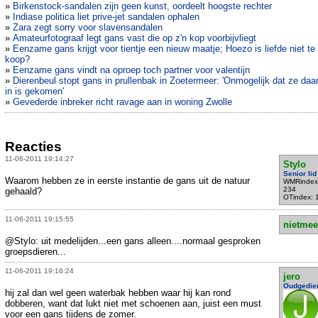
»
Birkenstock-sandalen zijn geen kunst, oordeelt hoogste rechter
»
Indiase politica liet prive-jet sandalen ophalen
»
Zara zegt sorry voor slavensandalen
»
Amateurfotograaf legt gans vast die op z'n kop voorbijvliegt
»
Eenzame gans krijgt voor tientje een nieuw maatje; Hoezo is liefde niet te
koop?
»
Eenzame gans vindt na oproep toch partner voor valentijn
»
Dierenbeul stopt gans in prullenbak in Zoetermeer: 'Onmogelijk dat ze daar
in is gekomen'
»
Gevederde inbreker richt ravage aan in woning Zwolle
Reacties
11-06-2011 19:14:27
Stylo
Senior lid
Waarom hebben ze in eerste instantie de gans uit de natuur
WMRindex
234
gehaald?
OTindex: 
11-06-2011 19:15:55
nietmee
@Stylo: uit medelijden...een gans alleen....normaal gesproken
groepsdieren...
11-06-2011 19:16:24
jero
Oudgedie
hij zal dan wel geen waterbak hebben waar hij kan rond
dobberen, want dat lukt niet met schoenen aan, juist een must
voor een gans tijdens de zomer.