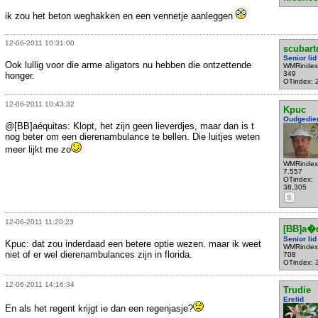
ik zou het beton weghakken en een vennetje aanleggen
12-06-2011 10:31:00
scubart
Senior lid
Ook lullig voor die arme aligators nu hebben die ontzettende
WMRindex
349
honger.
OTindex: 
12-06-2011 10:43:32
Kpuc
Oudgedie
@[BB]aéquitas: Klopt, het zijn geen lieverdjes, maar dan is t
nog beter om een dierenambulance te bellen. Die luitjes weten
meer lijkt me zo
WMRindex
7.557
OTindex:
38.305
S
12-06-2011 11:20:23
[BB]a�q
Senior lid
Kpuc: dat zou inderdaad een betere optie wezen. maar ik weet
WMRindex
niet of er wel dierenambulances zijn in florida.
708
OTindex: 
12-06-2011 14:16:34
Trudie
Erelid
En als het regent krijgt ie dan een regenjasje?