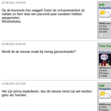
11-06-2011 19:44:32
ledi
Oudgedie
Op de bovenste foto waggelt Gator de schoenenwinkel uit,
nadate ze hem daar een passend paar sandalen hebben
aangemeten.
Whoehahaha.
WMRindex
47.811
OTindex:
23.036
S
11-06-2011 20:02:42
Tom-Se
Wordt dit de nieuwe mode bij menig ganzenhoeder?
Oudgedie
WMRindex
19.823
OTindex:
17.809
11-06-2011 20:14:29
ledi
Oudgedie
Het zijn prima waakdieren, dus de nieuwe trend zal wel worden:
gans als huisdier.
WMRindex
47.811
OTindex: