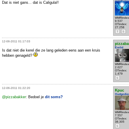
Dat is niet gans... dat is Caligula!!
WMRindex
9.537
OTindex:
27.258
T
S
12-06-2011 01:17:03
pizzaba
Erelid
Is dat niet die kerel die ze lang geleden eens aan een kruis
hebben genageld?
WMRindex
2.027
OTindex:
1.479
S
12-06-2011 01:22:20
Kpuc
Oudgedie
@pizzabakker
: Bedoel je
dit soms?
WMRindex
7.557
OTindex:
38.305
S