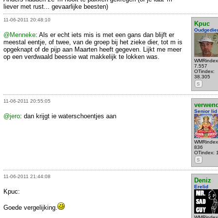
liever met rust... gevaarlijke beesten)
11-06-2011 20:48:10
Kpuc
Oudgedie
@Menneke
: Als er echt iets mis is met een gans dan blijft er
meestal eentje, of twee, van de groep bij het zieke dier, tot m is
opgeknapt of de pijp aan Maarten heeft gegeven. Lijkt me meer
op een verdwaald beessie wat makkelijk te lokken was.
WMRindex
7.557
OTindex:
38.305
S
11-06-2011 20:55:05
verwen
Senior lid
@jero
: dan krijgt ie waterschoentjes aan
WMRindex
836
OTindex: 
S
11-06-2011 21:44:08
Deniz
Erelid
Kpuc:
Goede vergelijking.
WMRindex