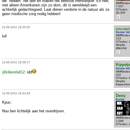
we "redden" het dier en maken het beessie menselijker. En nee,
WMRindex
niet alleen Amerikanen zijn zo dom, dit is wereldwijd een
7.557
achterlijk gedachtegoed. Laat dieren verdorie in de natuur als ze
OTindex:
38.305
geen medische zorg nodig hebben!
S
11-06-2011 19:35:56
killerofall
Senior lid
WMRindex
lol!
153
OTindex: 
Wnplts:
killerofal
S
11-06-2011 19:38:17
Kippetj
Senior lid
@killerofall12
: idd
WMRindex
322
OTindex: 
Wnplts:
Kippendor
11-06-2011 19:43:49
Deniz
Erelid
Kpuc:
Nou ben lichtelijk aan het overdrijven.
WMRindex
2.086
OTindex: 