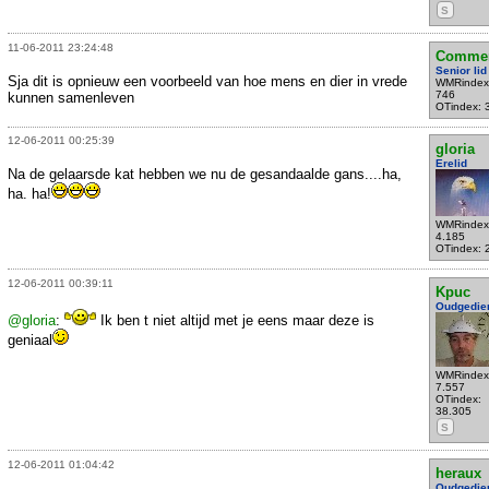
S
11-06-2011 23:24:48
Commen
Senior lid
Sja dit is opnieuw een voorbeeld van hoe mens en dier in vrede
WMRindex
746
kunnen samenleven
OTindex: 
12-06-2011 00:25:39
gloria
Erelid
Na de gelaarsde kat hebben we nu de gesandaalde gans....ha,
ha. ha!
WMRindex
4.185
OTindex: 
12-06-2011 00:39:11
Kpuc
Oudgedie
@gloria
:
Ik ben t niet altijd met je eens maar deze is
geniaal
WMRindex
7.557
OTindex:
38.305
S
12-06-2011 01:04:42
heraux
Oudgedie