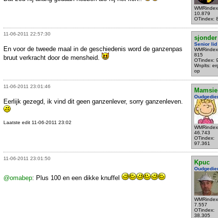
WMRindex
10.879
OTindex: 
11-06-2011 22:57:30
sjonder
Senior lid
En voor de tweede maal in de geschiedenis word de ganzenpas
WMRindex
815
bruut verkracht door de mensheid.
OTindex: 
Wnplts: e
op
11-06-2011 23:01:46
Mamsie
Oudgedie
Eerlijk gezegd, ik vind dit geen ganzenlever, sorry ganzenleven.
Laatste edit 11-06-2011 23:02
WMRindex
46.743
OTindex:
97.361
11-06-2011 23:01:50
Kpuc
Oudgedie
@omabep
: Plus 100 en een dikke knuffel
WMRindex
7.557
OTindex:
38.305