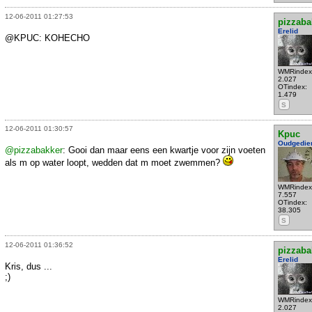
12-06-2011 01:27:53
pizzaba
Erelid
@KPUC: KOHECHO
WMRindex
2.027
OTindex:
1.479
S
12-06-2011 01:30:57
Kpuc
Oudgedie
@pizzabakker
: Gooi dan maar eens een kwartje voor zijn voeten
als m op water loopt, wedden dat m moet zwemmen?
WMRindex
7.557
OTindex:
38.305
S
12-06-2011 01:36:52
pizzaba
Erelid
Kris, dus ...
;)
WMRindex
2.027