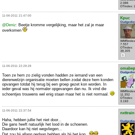
2.086
OTindex: 
11-06-2011 21:47:00
Kpuc
Oudgedie
@Deniz
: Beetje kromme vergelijking, maar het zal je maar
overkomen
WMRindex
7.557
OTindex:
38.305
S
11-06-2011 22:29:28
omabe
Oudgedie
Toen ze hem zo zielig vonden hadden ze iemand van een
dierenwelzijn organisatie moeten bellen zodat deze hem konden
opvangen totdat hij terug bij een groep gezet kon worden. In
ieder geval was hij normaler opgevangen dan nu. Ik vind die
WMRindex
schoentjes trouwens wel enig staan maar het is niet normaal.
11.352
OTindex:
3.193
11-06-2011 22:37:54
nxttrain
Haha, hebben jullie het niet door...
Oudgedie
Die gans heeft natuurlijk het lood in de schoenen.
Daardoor kan hij niet wegvliegen...
Dat zou hij allang gedaan hebben als hij het kon..