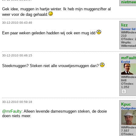
nietmee
Gek idee, muggen in hartje winter. Ik heb mijn muggenzifter al
weer voor de dag gehaald.
30-12-2010 00:43:46
lizz
Senior lid
Een paar weken geleden hadden wij ook een mug idd
WMRindex
210
OTindex: 
Wnplts:
Willemstad
30-12-2010 00:46:15
mrFault
Erelid
Steekmuggen? Steken niet alle vrouwtjesmuggen dan?
WMRindex
848
OTindex:
1.052
S
30-12-2010 00:59:18
Kpuc
Oudgedie
@mrFaulty
: Alleen levende damesmuggen steken, de dooie
doen niets meer.
WMRindex
7.557
OTindex: