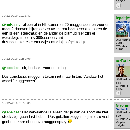
38.305
S
30-12-2010 01:17:41
lepeltje
Oudgedie
@mrFaulty
: alleen al in NL komen er 20 muggensoorten voor en
maar 2 daarvan bijten de vrouwtjes om haar kroost te baren de
een is een steekmug en de ander de bijtmug(hier zijn er
wereldwijd meer als 300soorten van)
WMRindex
dus neen niet elke vrouwtjes mug bijt je(gelukkig)
2.486
OTindex:
5.862
30-12-2010 01:52:00
mrFault
Erelid
@lepeltjes
: ok, bedankt voor de uitleg.
Dus conclusie; muggen steken niet maar bijten. Vandaar het
WMRindex
woord "muggenbeet".
848
OTindex:
1.052
S
30-12-2010 01:53:03
G-roni
Senior lid
@lepeltjes
: Het vervelende is alleen dat je van de soort die niet
WMRindex
859
steekt/bijt geen last hebt... Dus getallen zeggen mij niet zo veel,
OTindex: 
geef mij maar effectieve muggenspray
Wnplts:
Lelydorp