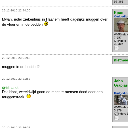
97.361
29-12-2010 22:44:56
Kpuc
Oudgedie
Mwah, ieder ziekenhuis in Haarlem heeft dagelijks muggen over
de vloer en in de bedden
WMRindex
7.557
OTindex:
38.305
S
29-12-2010 23:01:48
nietmee
muggen in de bedden?
29-12-2010 23:21:52
John
Grapjas
@Ethanol
:
Dat klopt, wereldwijd gaan de meeste mensen dood door een
Oudgedie
muggensteek.
WMRindex
5.179
OTindex: 
S
29-12-2010 23:26:07