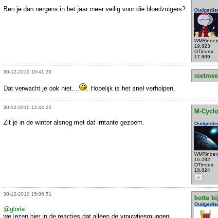
Ben je dan nergens in het jaar meer veilig voor die bloedzuigers?
Oudgedie
WMRindex
19.823
OTindex:
17.809
30-12-2010 10:41:39
nietmee
Dat verwacht je ook niet....
. Hopelijk is het snel verholpen.
30-12-2010 12:44:23
M-Cycl
Zit je in de winter alsnog met dat irritante gezoem.
Oudgedie
WMRindex
16.282
OTindex:
18.824
S
30-12-2010 15:06:51
botte bi
Oudgedie
@gloria
:
we lezen hier in de reacties dat alleen de vrouwtjesmuggen