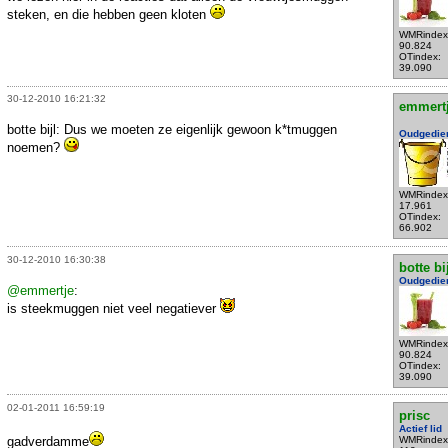
steken, en die hebben geen kloten
WMRindex
90.824
OTindex:
39.090
30-12-2010 16:21:32
emmert
botte bijl: Dus we moeten ze eigenlijk gewoon k*tmuggen
Oudgedie
noemen?
WMRindex
17.961
OTindex:
66.902
30-12-2010 16:30:38
botte bi
Oudgedie
@emmertje
:
is steekmuggen niet veel negatiever
WMRindex
90.824
OTindex:
39.090
02-01-2011 16:59:19
prisc
Actief lid
gadverdamme
WMRindex