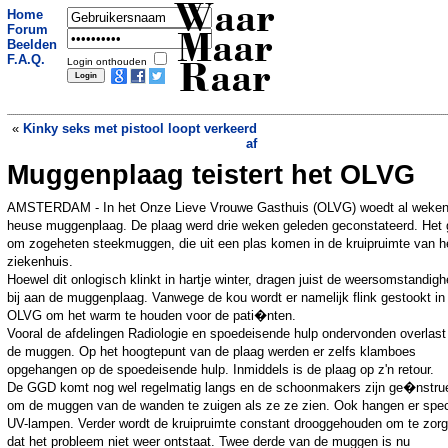
Waar
Home
Forum
Maar
Beelden
F.A.Q.
Login onthouden
Raar
«
Kinky seks met pistool loopt verkeerd
af
Muggenplaag teistert het OLVG
Bankrovers gebruiken kinderwagen
»
AMSTERDAM - In het Onze Lieve Vrouwe Gasthuis (OLVG) woedt al weken
heuse muggenplaag. De plaag werd drie weken geleden geconstateerd. Het 
om zogeheten steekmuggen, die uit een plas komen in de kruipruimte van h
ziekenhuis.
Hoewel dit onlogisch klinkt in hartje winter, dragen juist de weersomstandig
bij aan de muggenplaag. Vanwege de kou wordt er namelijk flink gestookt in
OLVG om het warm te houden voor de pati�nten.
Vooral de afdelingen Radiologie en spoedeisende hulp ondervonden overlast
de muggen. Op het hoogtepunt van de plaag werden er zelfs klamboes
opgehangen op de spoedeisende hulp. Inmiddels is de plaag op z'n retour.
De GGD komt nog wel regelmatig langs en de schoonmakers zijn ge�nstru
om de muggen van de wanden te zuigen als ze ze zien. Ook hangen er spec
UV-lampen. Verder wordt de kruipruimte constant drooggehouden om te zor
dat het probleem niet weer ontstaat. Twee derde van de muggen is nu