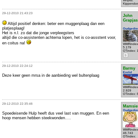
Wnplts:
Kippendor
29-12-2010 21:43:23
John
Grapjas
Altijd positief denken: beter een muggenplaag dan een
platjesplaag!
Oudgedie
Het is n.l. zo dat die jonge verpleegsters
altijd die co-assistenten achterna lopen, het is co-assstent voor,
en coitus na!
WMRindex
5.179
OTindex: 
S
29-12-2010 22:24:12
Barmy
Erelid
Deze keer geen mrsa in de aanbieding wel bultenplaag
WMRindex
2.929
OTindex: 
29-12-2010 22:35:46
Mamsie
Oudgedie
Spoedeisende Hulp heeft dus veel last van muggen. En een
hoop mensen hebben steekwonden.....
WMRindex
46.743
OTindex: