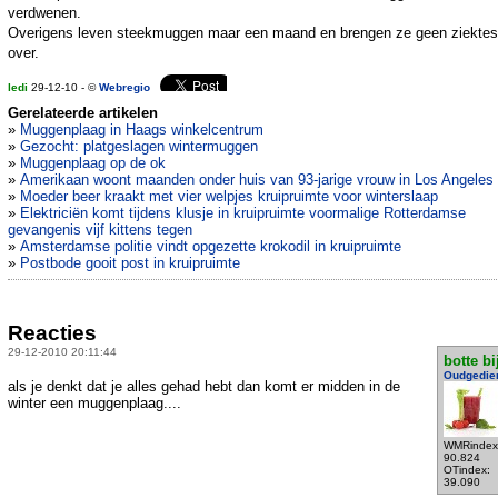
verdwenen.
Overigens leven steekmuggen maar een maand en brengen ze geen ziektes
over.
ledi
29-12-10 - ©
Webregio
Gerelateerde artikelen
»
Muggenplaag in Haags winkelcentrum
»
Gezocht: platgeslagen wintermuggen
»
Muggenplaag op de ok
»
Amerikaan woont maanden onder huis van 93-jarige vrouw in Los Angeles
»
Moeder beer kraakt met vier welpjes kruipruimte voor winterslaap
»
Elektriciën komt tijdens klusje in kruipruimte voormalige Rotterdamse
gevangenis vijf kittens tegen
»
Amsterdamse politie vindt opgezette krokodil in kruipruimte
»
Postbode gooit post in kruipruimte
Reacties
29-12-2010 20:11:44
botte bi
Oudgedie
als je denkt dat je alles gehad hebt dan komt er midden in de
winter een muggenplaag....
WMRindex
90.824
OTindex:
39.090