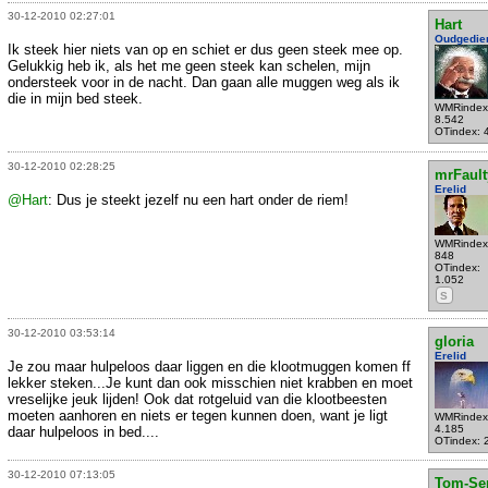
30-12-2010 02:27:01
Hart
Oudgedie
Ik steek hier niets van op en schiet er dus geen steek mee op.
Gelukkig heb ik, als het me geen steek kan schelen, mijn
ondersteek voor in de nacht. Dan gaan alle muggen weg als ik
die in mijn bed steek.
WMRindex
8.542
OTindex: 
30-12-2010 02:28:25
mrFault
Erelid
@Hart
: Dus je steekt jezelf nu een hart onder de riem!
WMRindex
848
OTindex:
1.052
S
30-12-2010 03:53:14
gloria
Erelid
Je zou maar hulpeloos daar liggen en die klootmuggen komen ff
lekker steken...Je kunt dan ook misschien niet krabben en moet
vreselijke jeuk lijden! Ook dat rotgeluid van die klootbeesten
moeten aanhoren en niets er tegen kunnen doen, want je ligt
WMRindex
4.185
daar hulpeloos in bed....
OTindex: 
30-12-2010 07:13:05
Tom-Se