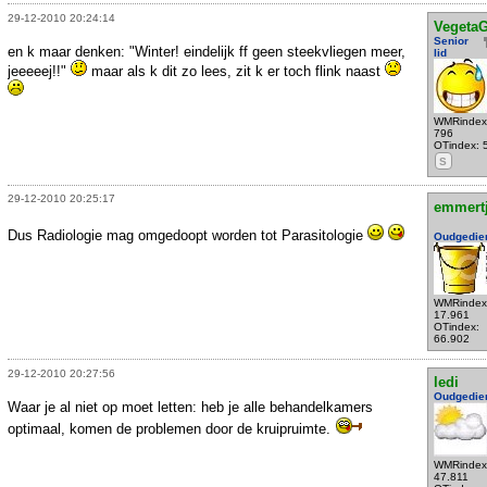
29-12-2010 20:24:14
VegetaG
Senior
en k maar denken: "Winter! eindelijk ff geen steekvliegen meer,
lid
jeeeeej!!"
maar als k dit zo lees, zit k er toch flink naast
WMRindex
796
OTindex: 
S
29-12-2010 20:25:17
emmert
Dus Radiologie mag omgedoopt worden tot Parasitologie
Oudgedie
WMRindex
17.961
OTindex:
66.902
29-12-2010 20:27:56
ledi
Oudgedie
Waar je al niet op moet letten: heb je alle behandelkamers
optimaal, komen de problemen door de kruipruimte.
WMRindex
47.811