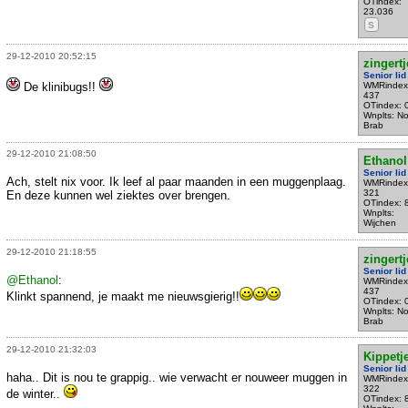
OTindex:
23.036
S
29-12-2010 20:52:15
zingertj
Senior lid
De klinibugs!!
WMRindex
437
OTindex: 
Wnplts: No
Brab
29-12-2010 21:08:50
Ethanol
Senior lid
Ach, stelt nix voor. Ik leef al paar maanden in een muggenplaag.
WMRindex
321
En deze kunnen wel ziektes over brengen.
OTindex: 
Wnplts:
Wijchen
29-12-2010 21:18:55
zingertj
Senior lid
@Ethanol
:
WMRindex
437
Klinkt spannend, je maakt me nieuwsgierig!!
OTindex: 
Wnplts: No
Brab
29-12-2010 21:32:03
Kippetj
Senior lid
haha.. Dit is nou te grappig.. wie verwacht er nouweer muggen in
WMRindex
322
de winter..
OTindex: 