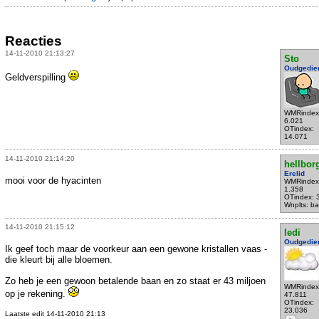
Reacties
14-11-2010 21:13:27
Sto
Oudgedie
Geldverspilling
WMRindex
6.021
OTindex:
14.071
14-11-2010 21:14:20
hellbor
Erelid
mooi voor de hyacinten
WMRindex
1.358
OTindex: 
Wnplts: bal
14-11-2010 21:15:12
ledi
Oudgedie
Ik geef toch maar de voorkeur aan een gewone kristallen vaas -
die kleurt bij alle bloemen.
Zo heb je een gewoon betalende baan en zo staat er 43 miljoen
WMRindex
op je rekening.
47.811
OTindex:
23.036
Laatste edit 14-11-2010 21:13