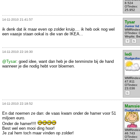
8.524
OTindex:
25.952
14-11-2010 21:41:57
Tysar
Junior lid
ik denk dat ik maar even op zolder kruip.... ik heb ook nog wel
WMRindex
OTindex: 
een vaasje staan ookal is die van de IKEA...
Wnplts: Be
T
S
14-11-2010 22:16:30
ledi
Oudgedie
@Tysar
: goed idee, want dan heb je die tenminste bij de hand
wanneer je die nodig hebt voor bloemen.
WMRindex
47.811
OTindex:
23.036
S
14-11-2010 22:18:52
Mamsie
Oudgedie
En dat noemen ze dan: de vaas kwam onder de hamer voor 51
miljoen euro.
Onder de hamer!!!!
Best wel een mooi ding hoor!
WMRindex
Je zal hem toch maar vinden op zolder!
46.743
OTindex: