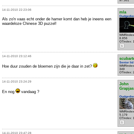
97.361
14-11-2010 22:23:06
mla
Oudgedie
Als zo'n vaas echt onder de hamer komt dan heb je ineens een
waardeloze Chinese 3D puzzel!
WMRindex
8.856
OTindex: 
S
14-11-2010 23:12:46
scubart
Senior lid
Hoe duur zouden de bloemen zijn die je daar in zet?
WMRindex
349
OTindex: 
14-11-2010 23:24:29
John
Grapjas
En nog
vandaag ?
Oudgedie
WMRindex
5.179
OTindex: 
S
14-11-2010 23:47:28