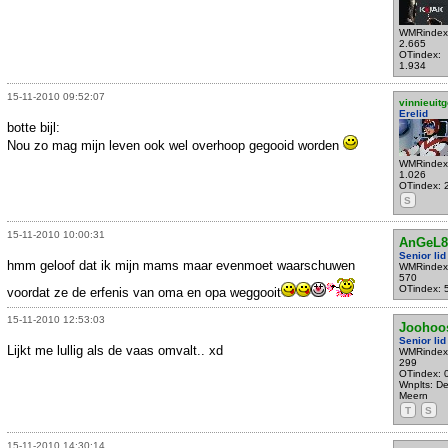
WMRindex
2.665
OTindex:
1.934
15-11-2010 09:52:07
vinnieuitg
Erelid
botte bijl:
Nou zo mag mijn leven ook wel overhoop gegooid worden
WMRindex
1.026
OTindex: 
S
15-11-2010 10:00:31
AnGeL8
Senior lid
hmm geloof dat ik mijn mams maar evenmoet waarschuwen
WMRindex
570
OTindex: 
voordat ze de erfenis van oma en opa weggooit
15-11-2010 12:53:03
Joohoo
Senior lid
Lijkt me lullig als de vaas omvalt.. xd
WMRindex
299
OTindex: 
Wnplts: D
Meern
T
S
15-11-2010 14:30:14