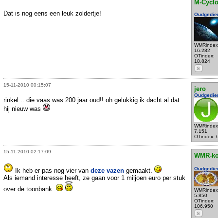
M-Cycl
Dat is nog eens een leuk zoldertje!
Oudgedie
WMRindex
16.282
OTindex:
18.824
S
15-11-2010 00:15:07
jero
Oudgedie
rinkel .. die vaas was 200 jaar oud!! oh gelukkig ik dacht al dat
hij nieuw was
WMRindex
7.151
OTindex: 
15-11-2010 02:17:09
WMR-k
Oudgedie
Ik heb er pas nog vier van
deze vazen
gemaakt.
Als iemand interesse heeft, ze gaan voor 1 miljoen euro per stuk
over de toonbank.
WMRindex
5.850
OTindex:
106.950
S