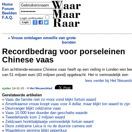
Waar
Home
Forum
Maar
Beelden
F.A.Q.
Login onthouden
Raar
«
Vrouw ontslagen omwille van grote
borsten
Recordbedrag voor porseleinen
Seksbelasting in Duitsland
»
Chinese vaas
Een achttiende-eeuwse Chinese vaas heeft op een veiling in Londen een be
van 51 miljoen euro (43 miljoen pond) opgebracht. Het is vermoedelijk een
lees verder bij Het Nieuwsb
sjatter
14-11-10 - ©
Het Nieuwsblad
Gerelateerde artikelen
»
Vaas die familie niet zo mooi vond blijkt fortuin waard
»
Amerikaanse vrouw koopt vaas voor 4 dollar, maar blijkt ton waard te zijn
»
Deurvanger blijkt zeldzame vaas
»
Vaas 10.000 keer duurder dan geschatte waarde
»
Tweedehands kom 2 miljoen waard
»
Zeldzaam honkbalplaatje vermoedelijk fortuin waard
»
Deze zeldzame Leica is nu de duurste camera ooit
»
Waardeloze penning blijkt peperduur