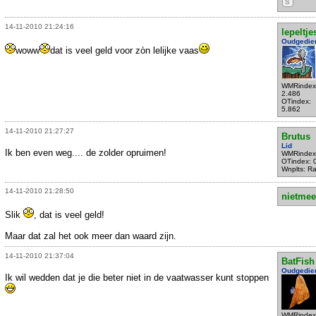
S
14-11-2010 21:24:16
lepeltje
Oudgedie
woww
dat is veel geld voor zòn lelijke vaas
WMRindex
2.486
OTindex:
5.862
14-11-2010 21:27:27
Brutus
Lid
Ik ben even weg.... de zolder opruimen!
WMRindex
OTindex: 
Wnplts: Ra
14-11-2010 21:28:50
nietmee
Slik
, dat is veel geld!
Maar dat zal het ook meer dan waard zijn.
14-11-2010 21:37:04
BatFish
Oudgedie
Ik wil wedden dat je die beter niet in de vaatwasser kunt stoppen
WMRindex