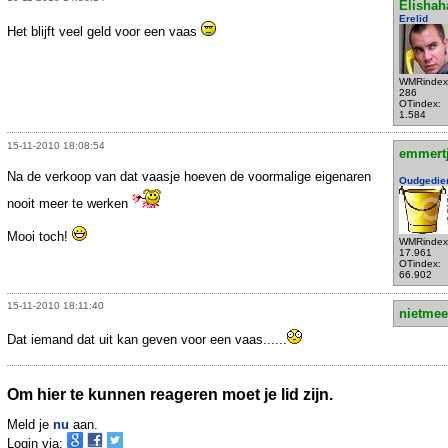
Elishah
Erelid
Het blijft veel geld voor een vaas
WMRindex
286
OTindex:
1.584
15-11-2010 18:08:54
emmert
Na de verkoop van dat vaasje hoeven de voormalige eigenaren
Oudgedie
nooit meer te werken
Mooi toch!
WMRindex
17.961
OTindex:
66.902
15-11-2010 18:11:40
nietmee
Dat iemand dat uit kan geven voor een vaas......
Om hier te kunnen reageren moet je lid zijn.
Meld je
nu
aan.
Login via: