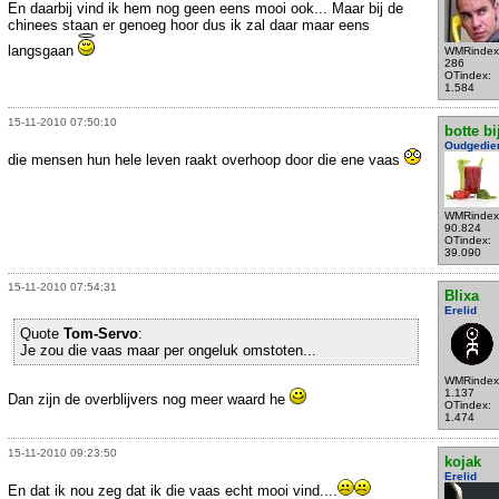
En daarbij vind ik hem nog geen eens mooi ook... Maar bij de
chinees staan er genoeg hoor dus ik zal daar maar eens
langsgaan
WMRindex
286
OTindex:
1.584
15-11-2010 07:50:10
botte bi
Oudgedie
die mensen hun hele leven raakt overhoop door die ene vaas
WMRindex
90.824
OTindex:
39.090
15-11-2010 07:54:31
Blixa
Erelid
Quote
Tom-Servo
:
Je zou die vaas maar per ongeluk omstoten...
WMRindex
1.137
Dan zijn de overblijvers nog meer waard he
OTindex:
1.474
15-11-2010 09:23:50
kojak
Erelid
En dat ik nou zeg dat ik die vaas echt mooi vind....