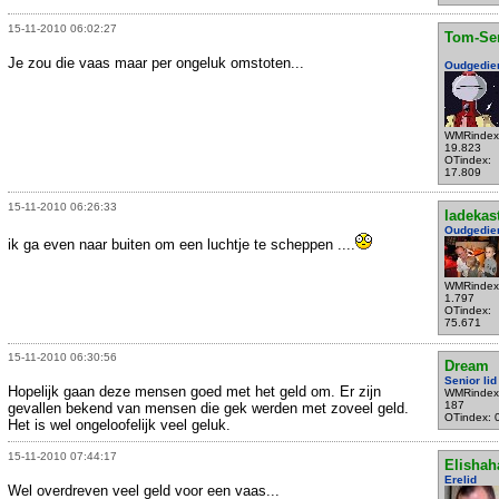
15-11-2010 06:02:27
Tom-Se
Je zou die vaas maar per ongeluk omstoten...
Oudgedie
WMRindex
19.823
OTindex:
17.809
15-11-2010 06:26:33
ladekas
Oudgedie
ik ga even naar buiten om een luchtje te scheppen ....
WMRindex
1.797
OTindex:
75.671
15-11-2010 06:30:56
Dream
Senior lid
Hopelijk gaan deze mensen goed met het geld om. Er zijn
WMRindex
187
gevallen bekend van mensen die gek werden met zoveel geld.
OTindex: 
Het is wel ongeloofelijk veel geluk.
15-11-2010 07:44:17
Elishah
Erelid
Wel overdreven veel geld voor een vaas...