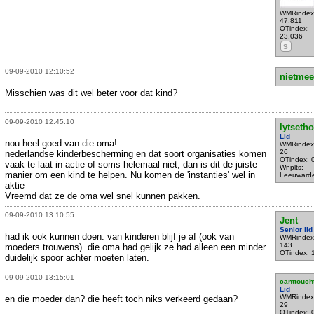
WMRindex
47.811
OTindex:
23.036
S
09-09-2010 12:10:52
nietmee
Misschien was dit wel beter voor dat kind?
09-09-2010 12:45:10
lytset
Lid
nou heel goed van die oma!
WMRindex
26
nederlandse kinderbescherming en dat soort organisaties komen
OTindex: 
vaak te laat in actie of soms helemaal niet, dan is dit de juiste
Wnplts:
manier om een kind te helpen. Nu komen de 'instanties' wel in
Leeuward
aktie
Vreemd dat ze de oma wel snel kunnen pakken.
09-09-2010 13:10:55
Jent
Senior lid
had ik ook kunnen doen. van kinderen blijf je af (ook van
WMRindex
143
moeders trouwens). die oma had gelijk ze had alleen een minder
OTindex: 
duidelijk spoor achter moeten laten.
09-09-2010 13:15:01
canttouch
Lid
WMRindex
en die moeder dan? die heeft toch niks verkeerd gedaan?
29
OTindex: 