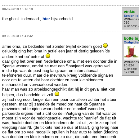
09-09-2010 16:16:18
vinkie
Senior lid
the-ghost: inderdaad ,
hier
bijvoorbeeld
WMRindex
519
OTindex: 
09-09-2010 16:41:32
botte bi
Oudgedie
arme oma, ze bedoelde het zonder twijfel extreem goed
gelukkig ging het 'oma in actie' een jaar of dertig geleden 'de
andere kant op' beter af
daar ging het over een Nederlandse oma, met een dochter die in
WMRindex
Spanje woonde, omdat ze met een Spanjaard was getrouwd.
90.824
OTindex:
in die tijd was de post nog langzaam en internationaal
39.090
telefoneren duur, maar die mevrouw kreeg voldoende signalen
door om te weten dat haar dochter en haar kleinkinderen
mishandeld en verwaarloosd werden.
haar man was zo arbeidsongeschikt dat hij in dit geval niet kon
helpen, dus handelde zij zelf
zij had nog nooit langer dan een paar uur alleen achter het stuur
gezeten, maar zij zamelde de moed om naar de Spaanse
provinciestad te rijden waar dochter en 'manlief' woonden,
parkeerde ergens met zicht op de in/uitgang van de flat waar ze
moest zijn voor de reddingsactie, wachtte tot 'manlief' de flat uit
was, haalde dochter en kleinkinderen de flat uit, zette ze op het
vliegtuig naar NL (de tickets had ze dus al klaar), ging terug naar
de flat om zo veel mogelijk spullen in haar auto te laden (kleding
van dochter en kleinkinderen en zo dus, die auto -een Innocenti