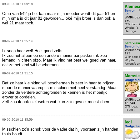
09-09-2010 11:05:18
Kleines
Senior
Oma van 54? ja het kan maar mijn moeder wordt dit jaar 51 en
lid
WMRindex
mijn oma is dit jaar 81 geworden... oké mijn broer is dan ook al
159
wel 21 maar toch.
OTindex: 
Wnplts: 's-
Hertoge
09-09-2010 11:25:14
parelviss
Senior lid
WMRindex
Ik snap haar wel! Heel goed zelfs.
123
Ik zou het alleen op een andere manier aanpakken, ik zou
OTindex: 
iemand inlichten ofzo. Maar ik vind het best wel goed van haar,
Wnplts:
Amersfoor
dat ze het kind wil beschermen.
09-09-2010 11:31:15
Mamsie
Oudgedie
Dat ze haar kleinkind wil beschermen is zeer in haar te prijzen,
maar de manier waarop is misschien niet heel verstandig. Maar
zonder de verdere achtergronden te kennen is het moeilijk
erover te oordelen.
WMRindex
Zelf zou ik ook niet weten wat ik in zo'n gevoel moest doen.
46.743
OTindex:
97.361
09-09-2010 11:35:59
ledi
Oudgedie
Misschien zo'n schok voor de vader dat hij voortaan zijn handen
thuis houdt.