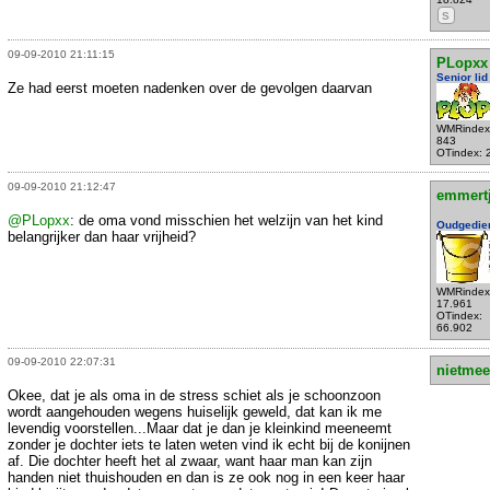
S
09-09-2010 21:11:15
PLopxx
Senior lid
Ze had eerst moeten nadenken over de gevolgen daarvan
WMRindex
843
OTindex: 
09-09-2010 21:12:47
emmert
@PLopxx
: de oma vond misschien het welzijn van het kind
Oudgedie
belangrijker dan haar vrijheid?
WMRindex
17.961
OTindex:
66.902
09-09-2010 22:07:31
nietmee
Okee, dat je als oma in de stress schiet als je schoonzoon
wordt aangehouden wegens huiselijk geweld, dat kan ik me
levendig voorstellen...Maar dat je dan je kleinkind meeneemt
zonder je dochter iets te laten weten vind ik echt bij de konijnen
af. Die dochter heeft het al zwaar, want haar man kan zijn
handen niet thuishouden en dan is ze ook nog in een keer haar