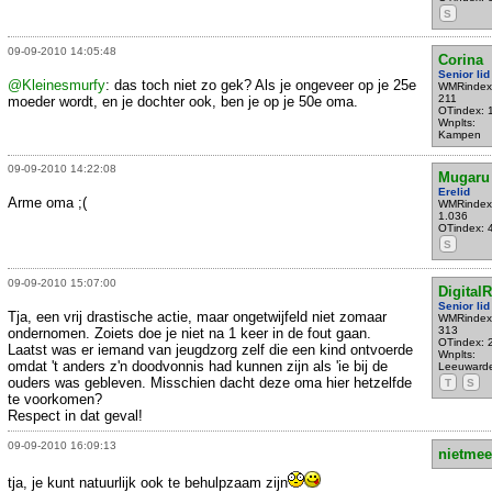
S
09-09-2010 14:05:48
Corina
Senior lid
@Kleinesmurfy
: das toch niet zo gek? Als je ongeveer op je 25e
WMRindex
211
moeder wordt, en je dochter ook, ben je op je 50e oma.
OTindex: 
Wnplts:
Kampen
09-09-2010 14:22:08
Mugaru
Erelid
Arme oma ;(
WMRindex
1.036
OTindex: 
S
09-09-2010 15:07:00
DigitalR
Senior lid
Tja, een vrij drastische actie, maar ongetwijfeld niet zomaar
WMRindex
313
ondernomen. Zoiets doe je niet na 1 keer in de fout gaan.
OTindex: 
Laatst was er iemand van jeugdzorg zelf die een kind ontvoerde
Wnplts:
omdat 't anders z'n doodvonnis had kunnen zijn als 'ie bij de
Leeuward
ouders was gebleven. Misschien dacht deze oma hier hetzelfde
T
S
te voorkomen?
Respect in dat geval!
09-09-2010 16:09:13
nietmee
tja, je kunt natuurlijk ook te behulpzaam zijn