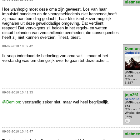
nietmee
Hoe wanhopig moet deze oma zijn geweest. Los van haar
impulsief handelen en de voorgeschiedenis niet kennende,heeft
zij maar aan één ding gedacht, haar kleinkind zover mogelijk
weghalen uit deze gewelddadige omgeving. Dat verdient
respect! Dat vervolgens zij beiden in het regels- en wetten
circuit belanden van verschillende overheden, die consequenties
heeft zij niet kunnen overzien. Triest, triest.
09-09-2010 10:39:42
Demion
Oudgedie
Ik snap inderdaad de bedoeling van oma wel... maar of het
verstandig was om dan gelijk over te gaan tot deze actie....
WMRindex
4.305
OTindex:
3.487
09-09-2010 10:41:35
jojo251
Senior lid
@Demion
: verstandig zeker niet, maar wel heel begrijpelijk.
WMRindex
154
OTindex: 
Wnplts: d
haag
S
09-09-2010 10:49:47
nietmee