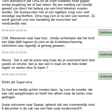
Toch dramatisch dat Oma tot dit soort middelen moet grijpen
omdat jeugdzorg het af laat weten. Bij een melding van huislijk
geweld zou direct het belang van een kind bekeken moeten
worden. Die bureaucratie met al zijn regeltjes zorgt voor veel
onnodige slachtoffers. Oma mag zich er nu één van noemen. Zij
wordt gestraft voor een handeling die misschien wel
noodzakelijk was.
09-09-2010 10:50:16
nietmee
Chill: Meenemen naar haar huis...briefje achterlaten dat het kind
een tijdje blijft logeren bij oma en de kinderbescherming
informeren was eigenlijk al genoeg geweest...
09-09-2010 10:55:08
nietmee
Henze : Dat is wel de juiste weg maar als je overmand bent door
paniek en emotie, ben je dan wel in staat om de hele riedel
regels en wetten door te lopen.?
09-09-2010 10:58:52
nietmee
Klinkt als Super-oma.
Ze had een briefje achter moeten laten. Iig voor de moeder, die
was niet aangehouden en heeft hier alleen maar de lasten mee
gedragen.
(maar ontvoeren naar Spanje, gebeurt dat niet voornamelijk rond
6 december in de zak van een hele oude kindervriend?)