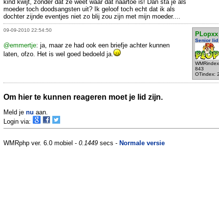
kind kwijt, zonder dat ze weet waar dat naartoe is! Dan sta je als
moeder toch doodsangsten uit? Ik geloof toch echt dat ik als
dochter zijnde eventjes niet zo blij zou zijn met mijn moeder....
09-09-2010 22:54:50
PLopxx
Senior lid
@emmertje
: ja, maar ze had ook een briefje achter kunnen
laten, ofzo. Het is wel goed bedoeld ja.
WMRindex
843
OTindex: 
Om hier te kunnen reageren moet je lid zijn.
Meld je
nu
aan.
Login via:
WMRphp ver. 6.0 mobiel -
0.1449
secs -
Normale versie