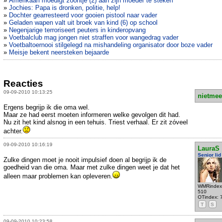
»
Amerikaan moedigt zoontje (2) aan zijn moeder te steken
»
Jochies: Papa is dronken, politie, help!
»
Dochter gearresteerd voor gooien pistool naar vader
»
Geladen wapen valt uit broek van kind (6) op school
»
Negenjarige terroriseert peuters in kinderopvang
»
Voetbalclub mag jongen niet straffen voor wangedrag vader
»
Voetbaltoernooi stilgelegd na mishandeling organisator door boze vader
»
Meisje bekent neersteken bejaarde
Reacties
09-09-2010 10:13:25
nietmee
Ergens begrijp ik die oma wel.
Maar ze had eerst moeten informeren welke gevolgen dit had.
Nu zit het kind alsnog in een tehuis. Triest verhaal. Er zit zóveel
achter.
09-09-2010 10:16:19
LauraS
Senior lid
Zulke dingen moet je nooit impulsief doen al begrijp ik de
goedheid van die oma. Maar met zulke dingen weet je dat het
alleen maar problemen kan opleveren.
WMRindex
510
OTindex: 
T
S
09-09-2010 10:23:58