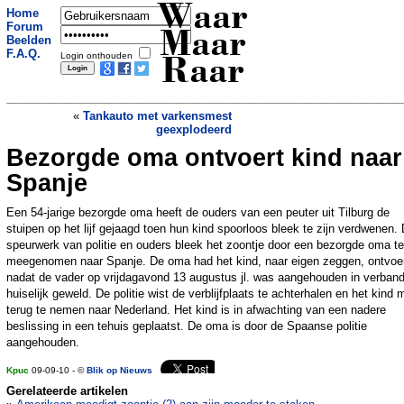
Waar
Home
Forum
Maar
Beelden
F.A.Q.
Login onthouden
Raar
«
Tankauto met varkensmest
geexplodeerd
Bezorgde oma ontvoert kind naar
Veilige seks door drankcondoom?
»
Spanje
Een 54-jarige bezorgde oma heeft de ouders van een peuter uit Tilburg de
stuipen op het lijf gejaagd toen hun kind spoorloos bleek te zijn verdwenen.
speurwerk van politie en ouders bleek het zoontje door een bezorgde oma te
meegenomen naar Spanje. De oma had het kind, naar eigen zeggen, ontvoe
nadat de vader op vrijdagavond 13 augustus jl. was aangehouden in verban
huiselijk geweld. De politie wist de verblijfplaats te achterhalen en het kind
terug te nemen naar Nederland. Het kind is in afwachting van een nadere
beslissing in een tehuis geplaatst. De oma is door de Spaanse politie
aangehouden.
Kpuc
09-09-10 - ©
Blik op Nieuws
Gerelateerde artikelen