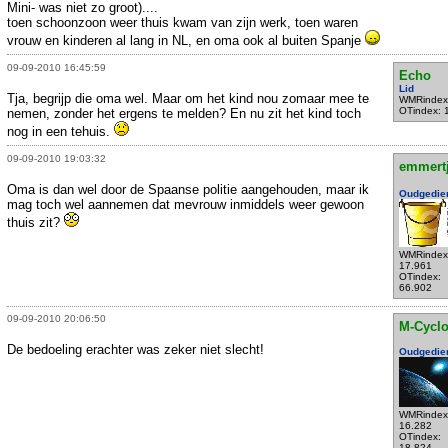
Mini- was niet zo groot)....
toen schoonzoon weer thuis kwam van zijn werk, toen waren
vrouw en kinderen al lang in NL, en oma ook al buiten Spanje
09-09-2010 16:45:59
Echo
Lid
Tja, begrijp die oma wel. Maar om het kind nou zomaar mee te
WMRindex
OTindex: 
nemen, zonder het ergens te melden? En nu zit het kind toch
nog in een tehuis.
09-09-2010 19:03:32
emmert
Oma is dan wel door de Spaanse politie aangehouden, maar ik
Oudgedie
mag toch wel aannemen dat mevrouw inmiddels weer gewoon
thuis zit?
WMRindex
17.961
OTindex:
66.902
09-09-2010 20:06:50
M-Cycl
De bedoeling erachter was zeker niet slecht!
Oudgedie
WMRindex
16.282
OTindex:
18.824