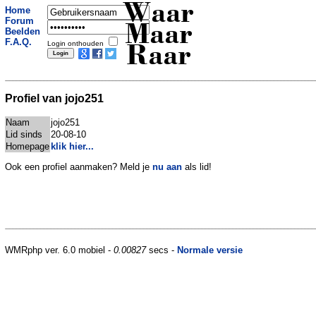
Waar
Home
Forum
Maar
Beelden
F.A.Q.
Login onthouden
Raar
Profiel van jojo251
Naam
jojo251
Lid sinds
20-08-10
Homepage
klik hier...
Ook een profiel aanmaken? Meld je
nu aan
als lid!
WMRphp ver. 6.0 mobiel -
0.00827
secs -
Normale versie