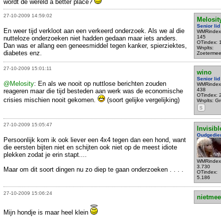
wordt de wereld a better place?
27-10-2009 14:59:02
Melosit
Senior lid
En weer tijd verkloot aan een verkeerd onderzoek. Als we al die
WMRindex
145
nutteloze onderzoeken niet hadden gedaan maar iets anders.
OTindex: 
Dan was er allang een geneesmiddel tegen kanker, spierziektes,
Wnplts:
diabetes enz.
Zoetermee
27-10-2009 15:01:11
wino
Senior lid
@Melosity
: En als we nooit op nuttlose berichten zouden
WMRindex
438
reageren maar die tijd besteden aan werk was de economische
OTindex: 
crisies mischien nooit gekomen.
(soort gelijke vergelijking)
Wnplts: Gro
S
27-10-2009 15:05:47
Invisibl
Oudgedie
Persoonlijk kom ik ook liever een 4x4 tegen dan een hond, want
die eersten bijten niet en schijten ook niet op de meest idiote
plekken zodat je erin stapt....
WMRindex
3.730
Maar om dit soort dingen nu zo diep te gaan onderzoeken . . . .
OTindex:
5.186
27-10-2009 15:06:24
nietmee
Mijn hondje is maar heel klein