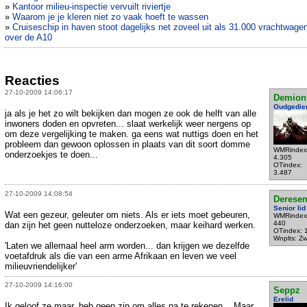
»
Kantoor milieu-inspectie vervuilt riviertje
»
Waarom je je kleren niet zo vaak hoeft te wassen
»
Cruiseschip in haven stoot dagelijks net zoveel uit als 31.000 vrachtwage
over de A10
Reacties
27-10-2009 14:06:17
Demion
Oudgedie
ja als je het zo wilt bekijken dan mogen ze ook de helft van alle
inwoners doden en opvreten... slaat werkelijk weer nergens op
om deze vergelijking te maken. ga eens wat nuttigs doen en het
probleem dan gewoon oplossen in plaats van dit soort domme
WMRindex
onderzoekjes te doen...
4.305
OTindex:
3.487
27-10-2009 14:08:54
Derese
Senior lid
Wat een gezeur, geleuter om niets. Als er iets moet gebeuren,
WMRindex
440
dan zijn het geen nutteloze onderzoeken, maar keihard werken.
OTindex: 
Wnplts: Zw
'Laten we allemaal heel arm worden... dan krijgen we dezelfde
voetafdruk als die van een arme Afrikaan en leven we veel
milieuvriendelijker'
27-10-2009 14:16:00
Seppz
Erelid
Ik geloof ze maar, heb geen zin om alles na te rekenen... Maar