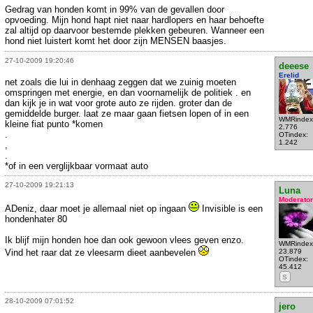
Gedrag van honden komt in 99% van de gevallen door
opvoeding. Mijn hond hapt niet naar hardlopers en haar behoefte
zal altijd op daarvoor bestemde plekken gebeuren. Wanneer een
hond niet luistert komt het door zijn MENSEN baasjes.
27-10-2009 19:20:46
deeese
Erelid
net zoals die lui in denhaag zeggen dat we zuinig moeten
omspringen met energie, en dan voornamelijk de politiek . en
dan kijk je in wat voor grote auto ze rijden. groter dan de
gemiddelde burger. laat ze maar gaan fietsen lopen of in een
WMRindex
kleine fiat punto *komen
2.776
.
OTindex:
1.242
,
.
*of in een verglijkbaar vormaat auto
27-10-2009 19:21:13
Luna
Moderator
ADeniz, daar moet je allemaal niet op ingaan
Invisible is een
hondenhater 80
Ik blijf mijn honden hoe dan ook gewoon vlees geven enzo.
WMRindex
Vind het raar dat ze vleesarm dieet aanbevelen
23.879
OTindex:
45.412
S
28-10-2009 07:01:52
jero