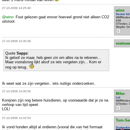
27-10-2009 14:25:46
wino
Senior lid
@wino
: Fout gelezen gaat erover hoeveel grond niet alleen CO2
WMRindex
438
uitstoot.
OTindex: 
Wnplts: Gro
S
27-10-2009 14:30:39
nietmee
Quote
Seppz
:
Ik geloof ze maar, heb geen zin om alles na te rekenen...
Maar vooralsnog lijkt alsof ze iets vergeten zijn... Kom er
nog op terug..
Ik weet wat ze zijn vergeten.. iets nuttigs onderzoeken..
27-10-2009 14:30:56
Mike-
Lid
Konijnen zijn nog betere huisdieren, op voorwaarde dat je ze na
WMRindex
OTindex: 
verloop van tijd opeet.
S
LOL!
27-10-2009 14:32:53
Tom-Se
Ik vond honden altijd al ondieren (vooral die van het formaat
Oudgedie