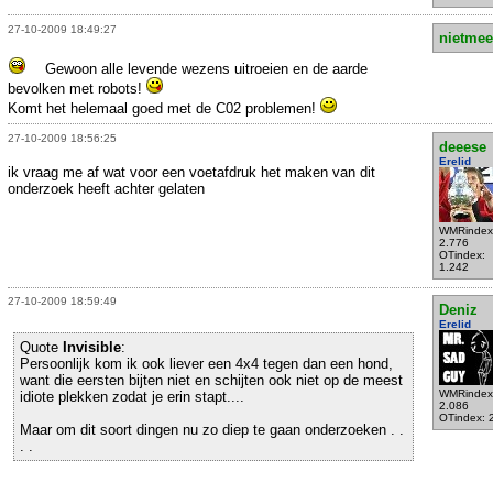
27-10-2009 18:49:27
nietmee
Gewoon alle levende wezens uitroeien en de aarde
bevolken met robots!
Komt het helemaal goed met de C02 problemen!
27-10-2009 18:56:25
deeese
Erelid
ik vraag me af wat voor een voetafdruk het maken van dit
onderzoek heeft achter gelaten
WMRindex
2.776
OTindex:
1.242
27-10-2009 18:59:49
Deniz
Erelid
Quote
Invisible
:
Persoonlijk kom ik ook liever een 4x4 tegen dan een hond,
want die eersten bijten niet en schijten ook niet op de meest
WMRindex
idiote plekken zodat je erin stapt....
2.086
OTindex: 
Maar om dit soort dingen nu zo diep te gaan onderzoeken . .
. .