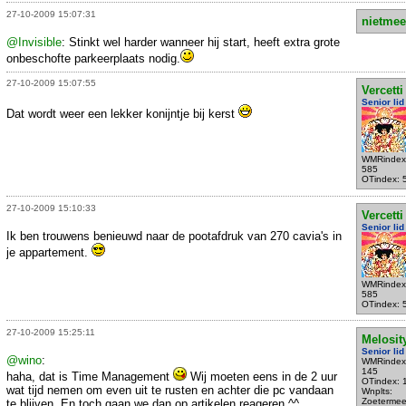
27-10-2009 15:07:31
nietmee
@Invisible
: Stinkt wel harder wanneer hij start, heeft extra grote
onbeschofte parkeerplaats nodig.
27-10-2009 15:07:55
Vercetti
Senior lid
Dat wordt weer een lekker konijntje bij kerst
WMRindex
585
OTindex: 
27-10-2009 15:10:33
Vercetti
Senior lid
Ik ben trouwens benieuwd naar de pootafdruk van 270 cavia's in
je appartement.
WMRindex
585
OTindex: 
27-10-2009 15:25:11
Melosit
Senior lid
@wino
:
WMRindex
145
haha, dat is Time Management
Wij moeten eens in de 2 uur
OTindex: 
wat tijd nemen om even uit te rusten en achter die pc vandaan
Wnplts:
Zoetermee
te blijven. En toch gaan we dan op artikelen reageren ^^