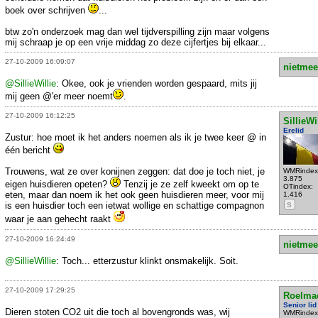
boek over schrijven
...
btw zo'n onderzoek mag dan wel tijdverspilling zijn maar volgens
mij schraap je op een vrije middag zo deze cijfertjes bij elkaar...
27-10-2009 16:09:07
nietmee
@SillieWillie
: Okee, ook je vrienden worden gespaard, mits jij
mij geen @'er meer noemt
.
27-10-2009 16:12:25
SillieWi
Erelid
Zustur: hoe moet ik het anders noemen als ik je twee keer @ in
één bericht
Trouwens, wat ze over konijnen zeggen: dat doe je toch niet, je
WMRindex
3.875
eigen huisdieren opeten?
Tenzij je ze zelf kweekt om op te
OTindex:
eten, maar dan noem ik het ook geen huisdieren meer, voor mij
1.416
is een huisdier toch een ietwat wollige en schattige compagnon
S
waar je aan gehecht raakt
27-10-2009 16:24:49
nietmee
@SillieWillie
: Toch... etterzustur klinkt onsmakelijk. Soit.
27-10-2009 17:29:25
Roelma
Senior lid
Dieren stoten CO2 uit die toch al bovengronds was, wij
WMRindex