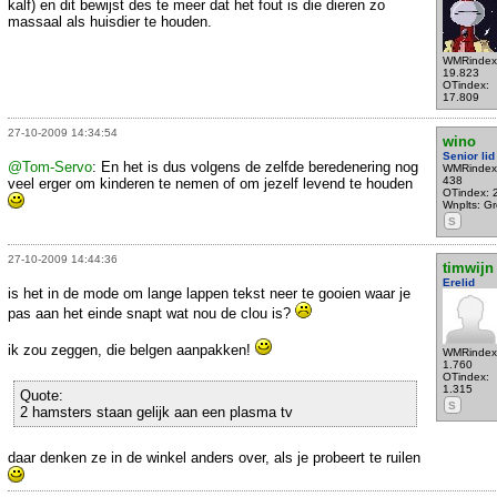
kalf) en dit bewijst des te meer dat het fout is die dieren zo
massaal als huisdier te houden.
WMRindex
19.823
OTindex:
17.809
27-10-2009 14:34:54
wino
Senior lid
@Tom-Servo
: En het is dus volgens de zelfde beredenering nog
WMRindex
438
veel erger om kinderen te nemen of om jezelf levend te houden
OTindex: 
Wnplts: Gro
S
27-10-2009 14:44:36
timwijn
Erelid
is het in de mode om lange lappen tekst neer te gooien waar je
pas aan het einde snapt wat nou de clou is?
ik zou zeggen, die belgen aanpakken!
WMRindex
1.760
OTindex:
1.315
Quote:
S
2 hamsters staan gelijk aan een plasma tv
daar denken ze in de winkel anders over, als je probeert te ruilen