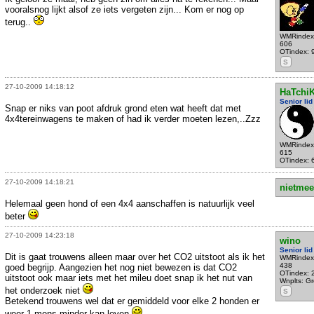
vooralsnog lijkt alsof ze iets vergeten zijn... Kom er nog op
terug..
WMRindex
606
OTindex: 
S
27-10-2009 14:18:12
HaTchi
Senior lid
Snap er niks van poot afdruk grond eten wat heeft dat met
4x4tereinwagens te maken of had ik verder moeten lezen,..Zzz
WMRindex
615
OTindex: 
27-10-2009 14:18:21
nietmee
Helemaal geen hond of een 4x4 aanschaffen is natuurlijk veel
beter
27-10-2009 14:23:18
wino
Senior lid
Dit is gaat trouwens alleen maar over het CO2 uitstoot als ik het
WMRindex
438
goed begrijp. Aangezien het nog niet bewezen is dat CO2
OTindex: 
uitstoot ook maar iets met het mileu doet snap ik het nut van
Wnplts: Gro
het onderzoek niet
S
Betekend trouwens wel dat er gemiddeld voor elke 2 honden er
weer 1 mens minder kan leven