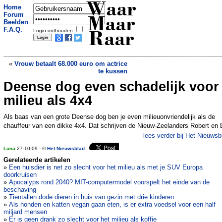
Waar
Home
Forum
Maar
Beelden
F.A.Q.
Login onthouden
Raar
«
Vrouw betaalt 68.000 euro om actrice
te kussen
Deense dog even schadelijk voor
5-Jarige spierbundel hit op internet
»
milieu als 4x4
Als baas van een grote Deense dog ben je even milieuonvriendelijk als de
chauffeur van een dikke 4x4. Dat schrijven de Nieuw-Zeelanders Robert en 
lees verder bij Het Nieuwsb
Luna
27-10-09 - ©
Het Nieuwsblad
Gerelateerde artikelen
»
Een huisdier is net zo slecht voor het milieu als met je SUV Europa
doorkruisen
»
Apocalyps rond 2040? MIT-computermodel voorspelt het einde van de
beschaving
»
Tientallen dode dieren in huis van gezin met drie kinderen
»
Als honden en katten vegan gaan eten, is er extra voedsel voor een half
miljard mensen
»
Er is geen drank zo slecht voor het milieu als koffie