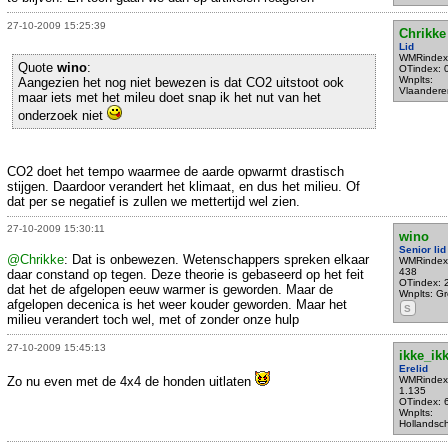
27-10-2009 15:25:39
Chrikke
Lid
WMRindex
Quote
wino
:
OTindex: 
Wnplts:
Aangezien het nog niet bewezen is dat CO2 uitstoot ook
Vlaandere
maar iets met het mileu doet snap ik het nut van het
onderzoek niet
CO2 doet het tempo waarmee de aarde opwarmt drastisch
stijgen. Daardoor verandert het klimaat, en dus het milieu. Of
dat per se negatief is zullen we mettertijd wel zien.
27-10-2009 15:30:11
wino
Senior lid
@Chrikke
: Dat is onbewezen. Wetenschappers spreken elkaar
WMRindex
438
daar constand op tegen. Deze theorie is gebaseerd op het feit
OTindex: 
dat het de afgelopen eeuw warmer is geworden. Maar de
Wnplts: Gro
afgelopen decenica is het weer kouder geworden. Maar het
S
milieu verandert toch wel, met of zonder onze hulp
27-10-2009 15:45:13
ikke_ik
Erelid
Zo nu even met de 4x4 de honden uitlaten
WMRindex
1.135
OTindex: 
Wnplts:
Hollandsc