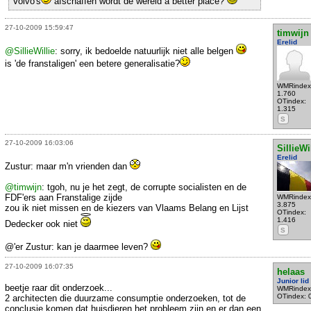
Volvo's
afschaffen wordt de wereld a better place?
27-10-2009 15:59:47
timwijn
Erelid
@SillieWillie
: sorry, ik bedoelde natuurlijk niet alle belgen
is 'de franstaligen' een betere generalisatie?
WMRindex
1.760
OTindex:
1.315
S
27-10-2009 16:03:06
SillieWi
Erelid
Zustur: maar m'n vrienden dan
@timwijn
: tgoh, nu je het zegt, de corrupte socialisten en de
FDF'ers aan Franstalige zijde
WMRindex
3.875
zou ik niet missen en de kiezers van Vlaams Belang en Lijst
OTindex:
1.416
Dedecker ook niet
S
@'er Zustur: kan je daarmee leven?
27-10-2009 16:07:35
helaas
Junior lid
beetje raar dit onderzoek...
WMRindex
OTindex: 
2 architecten die duurzame consumptie onderzoeken, tot de
conclusie komen dat huisdieren het probleem zijn en er dan een