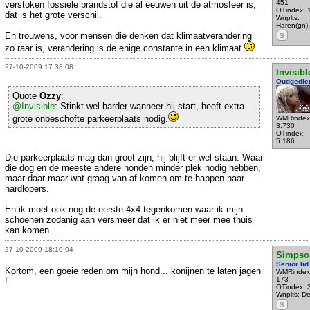
451
verstoken fossiele brandstof die al eeuwen uit de atmosfeer is,
OTindex: 
dat is het grote verschil.
Wnplts:
Haren(gn)
En trouwens, voor mensen die denken dat klimaatverandering
S
zo raar is, verandering is de enige constante in een klimaat.
27-10-2009 17:38:08
Invisibl
Oudgedie
Quote
Ozzy
:
@Invisible
: Stinkt wel harder wanneer hij start, heeft extra
grote onbeschofte parkeerplaats nodig.
WMRindex
3.730
OTindex:
5.186
Die parkeerplaats mag dan groot zijn, hij blijft er wel staan. Waar
die dog en de meeste andere honden minder plek nodig hebben,
maar daar maar wat graag van af komen om te happen naar
hardlopers.
En ik moet ook nog de eerste 4x4 tegenkomen waar ik mijn
schoenen zodanig aan versmeer dat ik er niet meer mee thuis
kan komen . . . .
27-10-2009 18:10:04
Simpso
Senior lid
Kortom, een goeie reden om mijn hond... konijnen te laten jagen
WMRindex
173
!
OTindex: 
Wnplts: D
S