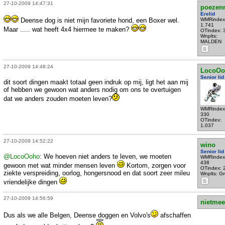
27-10-2009 14:47:31
poezen
Erelid
Deense dog is niet mijn favoriete hond, een Boxer wel.
WMRindex
1.741
Maar ..... wat heeft 4x4 hiermee te maken?
OTindex: 
Wnplts:
MALDEN
S
27-10-2009 14:48:24
LocoOo
Senior lid
dit soort dingen maakt totaal geen indruk op mij, ligt het aan mij
of hebben we gewoon wat anders nodig om ons te overtuigen
dat we anders zouden moeten leven?
WMRindex
330
OTindex:
1.037
27-10-2009 14:52:22
wino
Senior lid
@LocoOoho
: We hoeven niet anders te leven, we moeten
WMRindex
438
gewoon met wat minder mensen leven
Kortom, zorgen voor
OTindex: 
ziekte verspreiding, oorlog, hongersnood en dat soort zeer mileu
Wnplts: Gro
vriendelijke dingen
S
27-10-2009 14:56:59
nietmee
Dus als we alle Belgen, Deense doggen en Volvo's
afschaffen