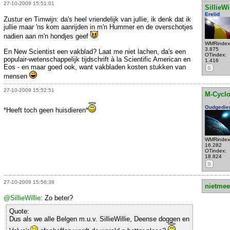
27-10-2009 15:51:01
SillieWi
Erelid
Zustur en Timwijn: da's heel vriendelijk van jullie, ik denk dat ik
jullie maar 'ns kom aanrijden in m'n Hummer en de overschotjes
nadien aan m'n hondjes geef
WMRindex
3.875
En New Scientist een vakblad? Laat me niet lachen, da's een
OTindex:
populair-wetenschappelijk tijdschrift à la Scientific American en
1.416
Eos - en maar goed ook, want vakbladen kosten stukken van
S
mensen
27-10-2009 15:52:51
M-Cycl
Oudgedie
*Heeft toch geen huisdieren*
WMRindex
16.282
OTindex:
18.824
S
27-10-2009 15:56:38
nietmee
@SillieWillie
: Zo beter?
Quote:
Dus als we alle Belgen m.u.v. SillieWillie, Deense doggen en