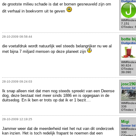
Oudgedie
de grootste milieu schade is dat er bomen gesneuveld zijn om
dit verhaal in boekvorm uit te geven
WMRindex
7.151
OTindex: 
28-10-2009 08:58:44
botte bi
Oudgedie
die voetafdruk wordt natuurlijk wel steeds belangrijker nu we al
met bijna 7 miljard mensen op deze planeet zijn
WMRindex
90.824
OTindex:
39.090
28-10-2009 09:24:03
josc196
Senior lid
Ik snap alleen niet dat men nog steeds spreekt van een Deense
dog, deze bestaat niet meer sinds 1886 en is opgegaan in de
duitsedog. En ik ben er trots op dat ik er 1 bezit....
WMRindex
336
OTindex: 
28-10-2009 12:19:25
Migi
Senior lid
Jammer weer dat de meerderheid niet het nut van dit onderzoek
WMRindex
330
kan inzien. Het is toch redelijk frapant te noemen dat een
OTindex: 