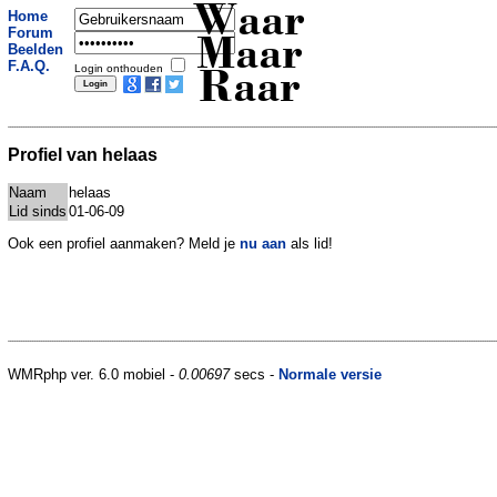
Waar
Home
Forum
Maar
Beelden
F.A.Q.
Login onthouden
Raar
Profiel van helaas
Naam
helaas
Lid sinds
01-06-09
Ook een profiel aanmaken? Meld je
nu aan
als lid!
WMRphp ver. 6.0 mobiel -
0.00697
secs -
Normale versie