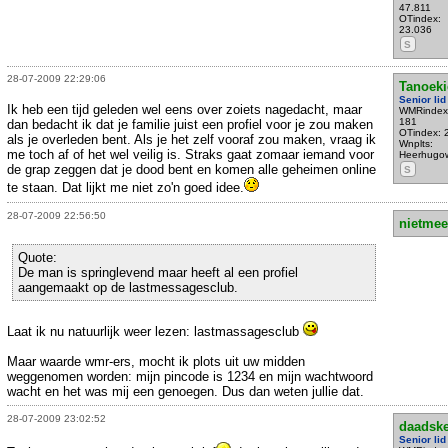
47.811
OTindex:
23.036
S
28-07-2009 22:29:06
Tanoeki
Senior lid
Ik heb een tijd geleden wel eens over zoiets nagedacht, maar
WMRindex
181
dan bedacht ik dat je familie juist een profiel voor je zou maken
OTindex: 
als je overleden bent. Als je het zelf vooraf zou maken, vraag ik
Wnplts:
me toch af of het wel veilig is. Straks gaat zomaar iemand voor
Heerhugo
de grap zeggen dat je dood bent en komen alle geheimen online
S
te staan. Dat lijkt me niet zo'n goed idee.
28-07-2009 22:56:50
nietmee
Quote:
De man is springlevend maar heeft al een profiel
aangemaakt op de lastmessagesclub.
Laat ik nu natuurlijk weer lezen: lastmassagesclub
Maar waarde wmr-ers, mocht ik plots uit uw midden
weggenomen worden: mijn pincode is 1234 en mijn wachtwoord
wacht en het was mij een genoegen. Dus dan weten jullie dat.
28-07-2009 23:02:52
daadsk
Senior lid