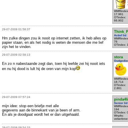
WMRindex
17.961
OTindex:
66.902
29-07-2009 01:58:37
Think_P
Actief lid
Hm zulke dingen zou ik nooit op internet zetten, ik heb alles op
WMRindex
76
papier staan, en als het nodig is weten de mensen die me lief
OTindex: 
zijn het te vinden.
29-07-2009 02:58:13
stora
Oudgedie
En zo n nabestaande zegt dan, toen hij leefde zei hij nooit iets
en nu hij dood is lult hij de oren van mijn kop
WMRindex
18.714
OTindex:
2.861
29-07-2009 07:57:24
pinda4li
Senior lid
mijn idee: stop een briefje met alle
WMRindex
194
gegevens aan de binnekant van je been of arm.
OTindex: 
En als je doodgaat wordt het er dan uitgehaald.
Wnplts:
velserbroe
29-07-2009 09:54:33