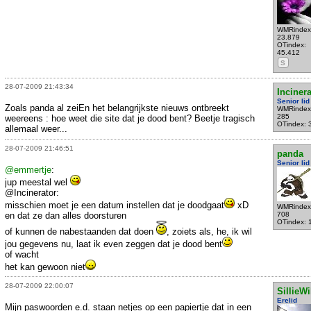
WMRindex
23.879
OTindex:
45.412
S
28-07-2009 21:43:34
Incinera
Senior lid
Zoals panda al zeiEn het belangrijkste nieuws ontbreekt
WMRindex
285
weereens : hoe weet die site dat je dood bent? Beetje tragisch
OTindex: 
allemaal weer...
28-07-2009 21:46:51
panda
Senior lid
@emmertje
:
jup meestal wel
@Incinerator:
misschien moet je een datum instellen dat je doodgaat
xD
WMRindex
en dat ze dan alles doorsturen
708
OTindex: 
of kunnen de nabestaanden dat doen
, zoiets als, he, ik wil
jou gegevens nu, laat ik even zeggen dat je dood bent
of wacht
het kan gewoon niet
28-07-2009 22:00:07
SillieWi
Erelid
Mijn paswoorden e.d. staan netjes op een papiertje dat in een