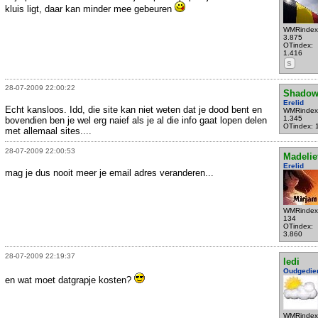
kluis ligt, daar kan minder mee gebeuren
WMRindex
3.875
OTindex:
1.416
S
28-07-2009 22:00:22
Shadow
Erelid
Echt kansloos. Idd, die site kan niet weten dat je dood bent en
WMRindex
1.345
bovendien ben je wel erg naief als je al die info gaat lopen delen
OTindex: 
met allemaal sites....
28-07-2009 22:00:53
Madelie
Erelid
mag je dus nooit meer je email adres veranderen...
WMRindex
134
OTindex:
3.860
28-07-2009 22:19:37
ledi
Oudgedie
en wat moet datgrapje kosten?
WMRindex