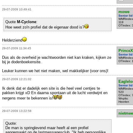
29-07-2009 10:49:41
mowe
Senior lid
WMRindex
Quote
M-Cyclone
:
119
OTindex: 
Hoe weet zo'n profiel dat de eigenaar dood is?
Helderziend
29-07-2009 11:34:45
PrinceX
Senior lid
Dus als de overheid je wachtwoorden niet kan kraken, kijken ze
WMRindex
OTindex: 
bij je dodenboekensite.
Leuker kunnen we het niet maken, wel makkelijker (voor ons)!
29-07-2009 12:21:02
Eaglelo
Senior lid
Ik denk dat er dadelijk een site is die heel veel centjes te
WMRindex
520
pakken krijgt xD En daarna spontaan uit de lucht verdwijnt en
OTindex: 
nergens meer te bekennen is!
Wnplts:
Heerlen
29-07-2009 13:22:58
nietmee
Quote:
De man is springlevend maar heeft al een profiel
aangemaakt op de lastmessagesclub. "Ik heb persoonlijke