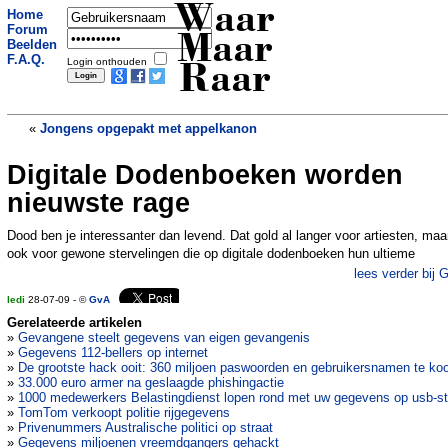
Waar
Home
Forum
Maar
Beelden
F.A.Q.
Login onthouden
Raar
«
Jongens opgepakt met appelkanon
Digitale Dodenboeken worden
Tilburger zonder rijbewijs elf keer
betrapt
»
nieuwste rage
Dood ben je interessanter dan levend. Dat gold al langer voor artiesten, maa
ook voor gewone stervelingen die op digitale dodenboeken hun ultieme
lees verder bij 
ledi
28-07-09 - ©
GvA
Gerelateerde artikelen
»
Gevangene steelt gegevens van eigen gevangenis
»
Gegevens 112-bellers op internet
»
De grootste hack ooit: 360 miljoen paswoorden en gebruikersnamen te ko
»
33.000 euro armer na geslaagde phishingactie
»
1000 medewerkers Belastingdienst lopen rond met uw gegevens op usb-st
»
TomTom verkoopt politie rijgegevens
»
Privenummers Australische politici op straat
»
Gegevens miljoenen vreemdgangers gehackt