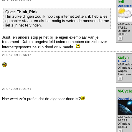
ledi
Oudgedie
Quote
Think_Pink
:
Hm zulke dingen zou ik nooit op internet zetten, ik heb alles
op papier staan, en als het nodig is weten de mensen die me
WMRindex
lief zijn het te vinden.
47.811
OTindex:
23.036
Juist, en anders stop je het bij je eigen exemplaar van je
S
testament. Dat zal ongetwijfeld iedereen hebben die zich over
internetgegevens na zijn dood druk maakt.
29-07-2009 09:56:47
karlyn
Actief lid
WMRindex
OTindex: 
Wnplts:
Avenhorn
S
29-07-2009 10:21:51
M-Cycl
Hoe weet zo'n profiel dat de eigenaar dood is?
Oudgedie
WMRindex
16.282
OTindex:
18.824
S