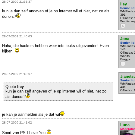
28-07-2009 21:35:37
liey
Senior lid
kun je dan zelf angeven of je op internet wil of niet, net zo als
WMRindex
391
donors?
OTindex: 
Wnplts: e
S
28-07-2009 21:40:03
Jona
Senior lid
Haha, die hackers hebben weer iets leuks uitgevonden! Even
WMRindex
143
kijken!
OTindex: 
Wnplts:
Brugge
T
28-07-2009 21:40:57
Jianets
Senior lid
WMRindex
Quote
liey
:
436
OTindex: 
kun je dan zelf angeven of je op internet wil of niet, net zo
als donors?
je kan je aanmelden als je dat wil
28-07-2009 21:41:02
Luna
Moderator
Soort van PS I Love You