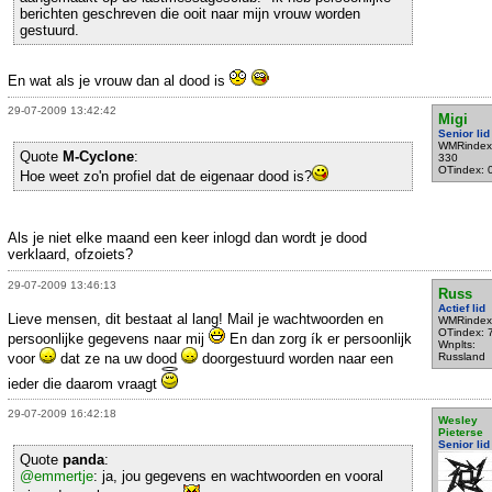
berichten geschreven die ooit naar mijn vrouw worden
gestuurd.
En wat als je vrouw dan al dood is
29-07-2009 13:42:42
Migi
Senior lid
WMRindex
Quote
M-Cyclone
:
330
OTindex: 
Hoe weet zo'n profiel dat de eigenaar dood is?
Als je niet elke maand een keer inlogd dan wordt je dood
verklaard, ofzoiets?
29-07-2009 13:46:13
Russ
Actief lid
Lieve mensen, dit bestaat al lang! Mail je wachtwoorden en
WMRindex
OTindex: 
persoonlijke gegevens naar mij
En dan zorg ík er persoonlijk
Wnplts:
voor
dat ze na uw dood
doorgestuurd worden naar een
Russland
ieder die daarom vraagt
29-07-2009 16:42:18
Wesley
Pieterse
Senior lid
Quote
panda
:
@emmertje
: ja, jou gegevens en wachtwoorden en vooral