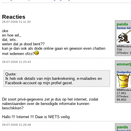
Reacties
28-07-2009 21:11:30
panda
Senior lid
oke
en hoe wil,,
dat, iets..
weten dat je dood bent??
WMRindex
kan je dan ook als dode online gaan en gewoon even chatten
708
OTindex: 
met iedereen ofzo?
28-07-2009 21:25:43
emmert
Oudgedie
Quote:
Ik heb ook details van mijn bankrekening, e-mailadres en
Facebook-account op mijn profiel gezet.
WMRindex
17.961
OTindex:
Dit soort privé-gegevens zet je dus op het internet, zodat
66.902
nabestaanden over de benodigde informatie kunnen
beschikken?
Hallo !!! Internet !!! Daar is NIETS veilig
28-07-2009 21:26:48
panda
Senior lid