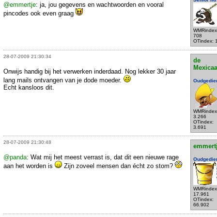
@emmertje
: ja, jou gegevens en wachtwoorden en vooral
pincodes ook even graag
WMRindex
708
OTindex: 
28-07-2009 21:30:34
de
Mexica
Onwijs handig bij het verwerken inderdaad. Nog lekker 30 jaar
lang mails ontvangen van je dode moeder.
Oudgedie
Echt kansloos dit.
WMRindex
3.266
OTindex:
3.691
28-07-2009 21:30:48
emmert
@panda
: Wat mij het meest verrast is, dat dit een nieuwe rage
Oudgedie
aan het worden is
Zijn zoveel mensen dan écht zo stom?
WMRindex
17.961
OTindex:
66.902