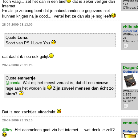
Toch vaag... zet het dan in een brief
dat is zeker veiliger dan
WMRindex
124
internet!
OTindex: 
En als je zo bang bent dat je nabestaanden je gegevens niet
kunnen krijgen na je dood.... vertel het ze dan als je nog leeft
28-07-2009 23:13:09
chihua
Junior lid
WMRindex
Quote
Luna
:
21
OTindex: 
Soort van PS I Love You
S
dat dacht ik nou ook gelijk
28-07-2009 23:31:20
Dragon
Oudgedie
Quote
emmertje
:
@panda
: Wat mij het meest verrast is, dat dit een nieuwe
rage aan het worden is
Zijn zoveel mensen dan écht zo
WMRindex
stom?
1.195
OTindex:
62.787
S
Dat is nog zachtjes uitgedrukt
28-07-2009 23:35:10
emmert
@liey
: Het aanmelden gaat via het internet ... wat denk je zelf?
Oudgedie