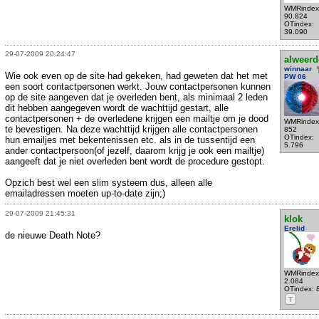
WMRindex
90.824
OTindex:
39.090
29-07-2009 20:24:47
alweer
winnaar
Wie ook even op de site had gekeken, had geweten dat het met
PW 06
een soort contactpersonen werkt. Jouw contactpersonen kunnen
op de site aangeven dat je overleden bent, als minimaal 2 leden
dit hebben aangegeven wordt de wachttijd gestart, alle
contactpersonen + de overledene krijgen een mailtje om je dood
WMRindex
te bevestigen. Na deze wachttijd krijgen alle contactpersonen
852
OTindex:
hun emailjes met bekentenissen etc. als in de tussentijd een
5.796
ander contactpersoon(of jezelf, daarom krijg je ook een mailtje)
aangeeft dat je niet overleden bent wordt de procedure gestopt.
Opzich best wel een slim systeem dus, alleen alle
emailadressen moeten up-to-date zijn;)
29-07-2009 21:45:31
klok
Erelid
de nieuwe Death Note?
WMRindex
2.084
OTindex: 
T