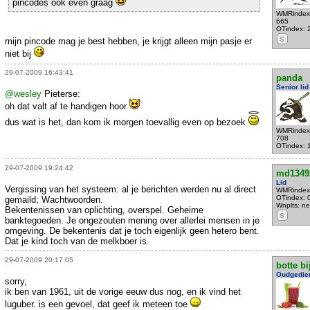
pincodes ook even graag
WMRindex
665
OTindex: 
S
mijn pincode mag je best hebben, je krijgt alleen mijn pasje er
niet bij
29-07-2009 16:43:41
panda
Senior lid
@wesley
Pieterse:
oh dat valt af te handigen hoor
dus wat is het, dan kom ik morgen toevallig even op bezoek
WMRindex
708
OTindex: 
29-07-2009 19:24:42
md1349
Lid
Vergissing van het systeem: al je berichten werden nu al direct
WMRindex
OTindex: 
gemaild; Wachtwoorden.
Wnplts: n
Bekentenissen van oplichting, overspel. Geheime
S
banktegoeden. Je ongezouten mening over allerlei mensen in je
omgeving. De bekentenis dat je toch eigenlijk geen hetero bent.
Dat je kind toch van de melkboer is.
29-07-2009 20:17:05
botte bi
Oudgedie
sorry,
ik ben van 1961, uit de vorige eeuw dus nog, en ik vind het
luguber. is een gevoel, dat geef ik meteen toe