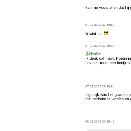
kan me voorstellen dat hi
07-02-2009 22:30:10
ik wist het
07-02-2009 22:30:33
@Henise
.
Ik denk dat mevr. Poetin ni
bevindt, moet een beetje ve
07-02-2009 23:36:11
eigenlijk was het gewoon e
niet herkend te worden en
08-02-2009 00:25:41