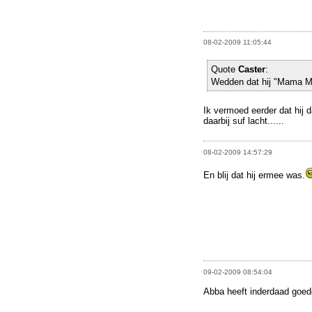
08-02-2009 11:05:44
Quote
Caster
:
Wedden dat hij "Mama Mi
Ik vermoed eerder dat hij 
daarbij suf lacht......
08-02-2009 14:57:29
En blij dat hij ermee was.
09-02-2009 08:54:04
Abba heeft inderdaad goede