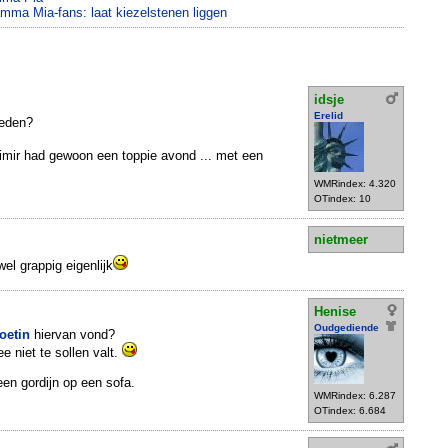
mma Mia-fans: laat kiezelstenen liggen
idsje
Erelid
reden?
dimir had gewoon een toppie avond ... met een
WMRindex: 4.320
OTindex: 10
nietmeer
wel grappig eigenlijk
Henise
Oudgediende
Poetin
hiervan vond?
e niet te sollen valt.
een gordijn op een sofa.
WMRindex: 6.287
OTindex: 6.684