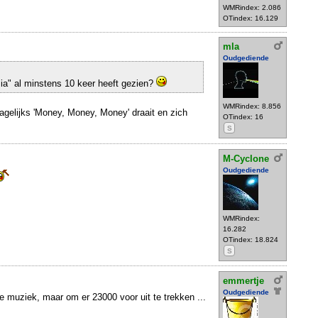
WMRindex: 2.086
OTindex: 16.129
mla
Oudgediende
a" al minstens 10 keer heeft gezien?
WMRindex: 8.856
dagelijks 'Money, Money, Money' draait en zich
OTindex: 16
S
M-Cyclone
Oudgediende
WMRindex:
16.282
OTindex: 18.824
S
emmertje
Oudgediende
 muziek, maar om er 23000 voor uit te trekken ...