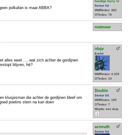
handige harry
Senior lid
j geen polkafan is maar ABBA?
WMRindex: 392
OTindex: 76
nietmeer
idsje
Erelid
et alles weet ..., wat zich achter de gordijnen
rstopt blijven, hé?
WMRindex: 4.320
OTindex: 10
Double
Senior lid
en klusjesman die achter de gordijnen bleef om
WMRindex: 185
 goed poetins stem na kan doen
OTindex: 7
Wnplts: een dorp
S
azimuth
Senior lid