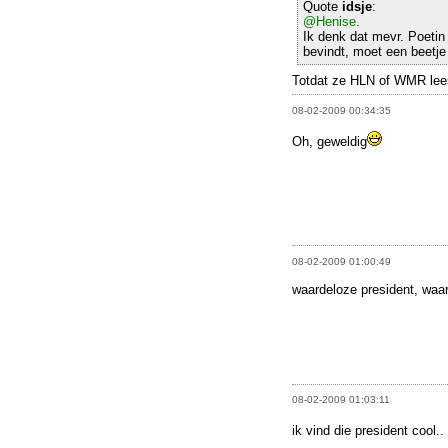
Quote
idsje
:
@Henise
.
Ik denk dat mevr. Poetin 
bevindt, moet een beetje 
Totdat ze HLN of WMR lee
08-02-2009 00:34:35
Oh, geweldig
08-02-2009 01:00:49
waardeloze president, wa
08-02-2009 01:03:11
ik vind die president cool.