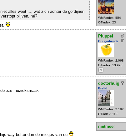
niet alles weet ..., wat zich achter de gordijnen
verstopt blijven, hé?
WMRindex: 554
OTindex: 23
st.
Pluppel
Oudgediende
WMRindex: 2.068
OTindex: 13.920
S
doctorhuig
Erelid
ardeloze muzieksmaak
WMRindex: 2.187
OTindex: 112
nietmeer
. hijs way better dan de mietjes van eu