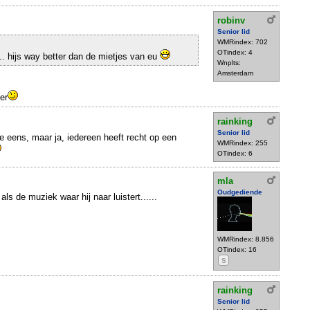
robinv
Senior lid
WMRindex: 702
OTindex: 4
l.. hijs way better dan de mietjes van eu
Wnplts:
Amsterdam
er
rainking
Senior lid
e eens, maar ja, iedereen heeft recht op een
WMRindex: 255
OTindex: 6
mla
Oudgediende
als de muziek waar hij naar luistert......
WMRindex: 8.856
OTindex: 16
S
rainking
Senior lid