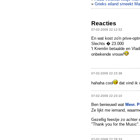
»
Grieks eiland smeekt Ma
Reacties
07-02-2009 22:12:52
En wat kost zo'n prive-opt
Slechts � 23.000
't Kremlin betaalde en Vla
onbekende vrouw!
07-02-2009 22:15:38
hahaha cool
dat vind ik 
07-02-2009 22:23:10
Ben benieuwd wat
Mevr. 
Ze lijkt me iemand, waarme
Gezellig feestje zo achter 
"Thank you for the Music".
07-02-2009 22:28:33