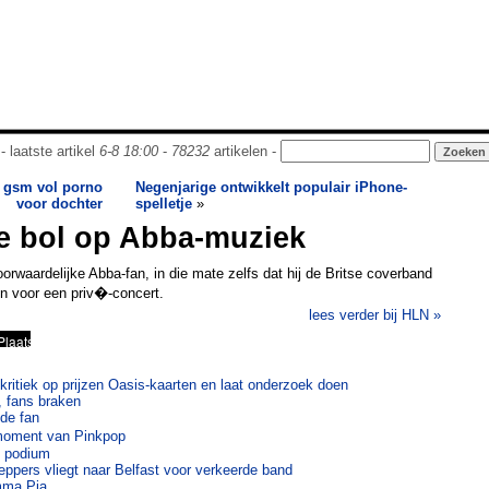
- laatste artikel
6-8 18:00
-
78232
artikelen -
 gsm vol porno
Negenjarige ontwikkelt populair iPhone-
voor dochter
spelletje
»
de bol op Abba-muziek
orwaardelijke Abba-fan, in die mate zelfs dat hij de Britse coverband
en voor een priv�-concert.
lees verder bij HLN »
t kritiek op prijzen Oasis-kaarten en laat onderzoek doen
, fans braken
nde fan
 moment van Pinkpop
op podium
eppers vliegt naar Belfast voor verkeerde band
mma Pia