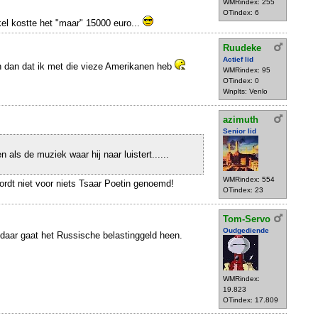
WMRindex: 255
OTindex: 6
ikel kostte het "maar" 15000 euro...
Ruudeke
Actief lid
n dan dat ik met die vieze Amerikanen heb
WMRindex: 95
OTindex: 0
Wnplts: Venlo
azimuth
Senior lid
n als de muziek waar hij naar luistert......
WMRindex: 554
wordt niet voor niets Tsaar Poetin genoemd!
OTindex: 23
Tom-Servo
Oudgediende
daar gaat het Russische belastinggeld heen.
WMRindex:
19.823
OTindex: 17.809