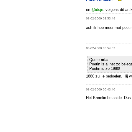
en
@idsje
: volgens dit art
08-02-2009 03:53:49
ach ik heb meer met poeti
08-02-2009 03:54:07
Quote
mla
:
Poetin is al net zo belege
Poetin is zo 1980!
1880 zul je bedoelen. Hij 
08-02-2009 06:43:40
Het Kremlin betaalde. Dus 