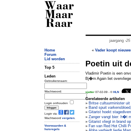
Waar
Maar
Raar
jaargang
-25
Home
«
Vader koopt nieuwe
Forum
Lid worden
Poetin uit 
Top 5
Vladimir Poetin is een onvo
Leden
Bj�rn Again liet overvlieg
Gebruikersnaam:
Wachtwoord:
sjatter
07-02-09 - ©
HLN
Gerelateerde artikelen
»
Britse cultuurminister ui
Login onthouden
»
Band spuit varkensbloed
»
Gitarist hoekt stagedive
Login via:
»
Zanger vangt bier: h�t
Wachtwoord
vergeten
.
»
Gitarist vliegt in brand 
»
Fan van Red Hot Chilli P
Voorwaarden &
huisregels
»
Abba verbiedt liedje Ma