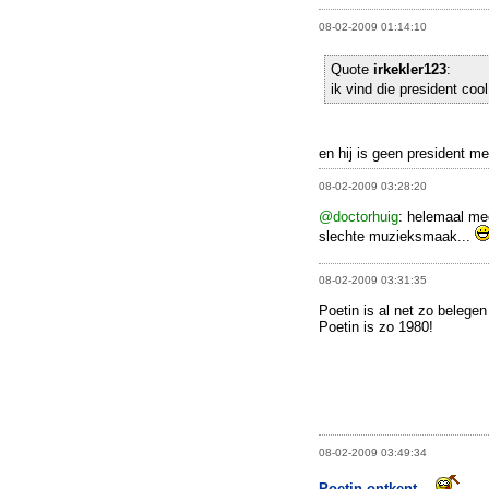
08-02-2009 01:14:10
Quote
irkekler123
:
ik vind die president coo
en hij is geen president me
08-02-2009 03:28:20
@doctorhuig
: helemaal me
slechte muzieksmaak...
08-02-2009 03:31:35
Poetin is al net zo belegen 
Poetin is zo 1980!
08-02-2009 03:49:34
Poetin ontkent
...