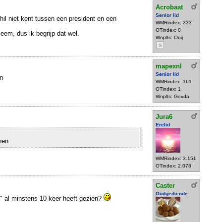
Acrobaat
Senior lid
hil niet kent tussen een president en een
WMRindex: 333
OTindex: 0
eem, dus ik begrijp dat wel.
Wnplts: Ooij
S
mapexnl
Senior lid
n
WMRindex: 161
OTindex: 1
Wnplts: Govda
Jura6
Erelid
nen
WMRindex: 3.151
OTindex: 2.078
Caster
Oudgediende
 al minstens 10 keer heeft gezien?