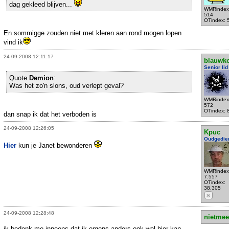
dag gekleed blijven...
WMRindex
514
OTindex: 
En sommigge zouden niet met kleren aan rond mogen lopen
vind ik
24-09-2008 12:11:17
blauwko
Senior lid
Quote
Demion
:
Was het zo'n slons, oud verlept geval?
WMRindex
572
OTindex: 
dan snap ik dat het verboden is
24-09-2008 12:26:05
Kpuc
Oudgedie
Hier
kun je Janet bewonderen
WMRindex
7.557
OTindex:
38.305
S
24-09-2008 12:28:48
nietmee
ik bedenk me inneens dat ik ergens anders ook wel bier kan