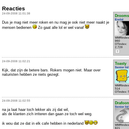
Reacties
24-09-2008 11:01:38
Drooms
Erelid
Dus je mag niet meer roken en nu mag je ook niet meer naakt je
mensen bedienen
Zo gaat alle lol er wel vanaf
WMRindex
960
OTindex:
2.728
T
24-09-2008 11:02:21
Toasty
Senior lid
Kijk, dat zijn de betere bars. Rokers mogen niet. Maar over
naturisten hebben ze niets gezegt.
WMRindex
514
OTindex: 
24-09-2008 11:02:55
Drafoon
Senior lid
na ja laat haar toch lekker als zij dat wil,
als de klanten zich irriteren dan gaan ze toch wel weg.
ik wou dat ze dat in elk cafe hebben in nederland
WMRindex
821