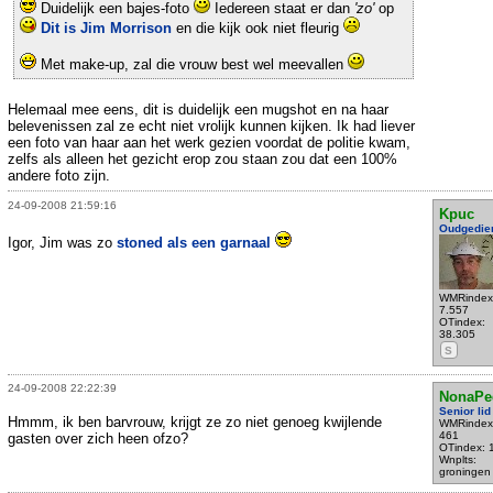
Duidelijk een bajes-foto
Iedereen staat er dan
'zo'
op
Dit is Jim Morrison
en die kijk ook niet fleurig
Met make-up, zal die vrouw best wel meevallen
Helemaal mee eens, dit is duidelijk een mugshot en na haar
belevenissen zal ze echt niet vrolijk kunnen kijken. Ik had liever
een foto van haar aan het werk gezien voordat de politie kwam,
zelfs als alleen het gezicht erop zou staan zou dat een 100%
andere foto zijn.
24-09-2008 21:59:16
Kpuc
Oudgedie
Igor, Jim was zo
stoned als een garnaal
WMRindex
7.557
OTindex:
38.305
S
24-09-2008 22:22:39
NonaPe
Senior lid
Hmmm, ik ben barvrouw, krijgt ze zo niet genoeg kwijlende
WMRindex
461
gasten over zich heen ofzo?
OTindex: 
Wnplts:
groningen