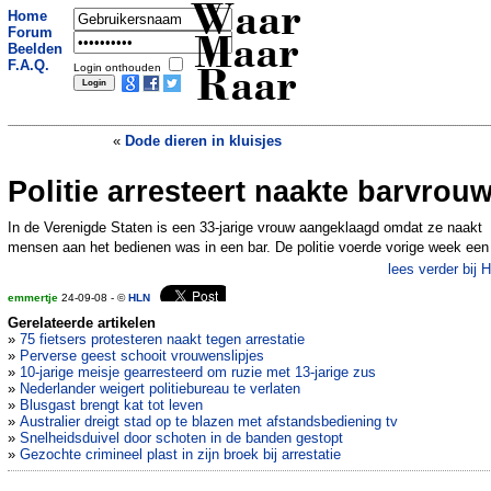
Waar
Home
Forum
Maar
Beelden
F.A.Q.
Login onthouden
Raar
«
Dode dieren in kluisjes
Politie arresteert naakte barvrou
Piloot laat tiener achter stuurknuppel
»
In de Verenigde Staten is een 33-jarige vrouw aangeklaagd omdat ze naakt
mensen aan het bedienen was in een bar. De politie voerde vorige week een
lees verder bij 
emmertje
24-09-08 - ©
HLN
Gerelateerde artikelen
»
75 fietsers protesteren naakt tegen arrestatie
»
Perverse geest schooit vrouwenslipjes
»
10-jarige meisje gearresteerd om ruzie met 13-jarige zus
»
Nederlander weigert politiebureau te verlaten
»
Blusgast brengt kat tot leven
»
Australier dreigt stad op te blazen met afstandsbediening tv
»
Snelheidsduivel door schoten in de banden gestopt
»
Gezochte crimineel plast in zijn broek bij arrestatie