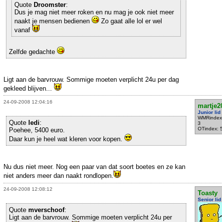
Quote
Droomster
:
Dus je mag niet meer roken en nu mag je ook niet meer
naakt je mensen bedienen
Zo gaat alle lol er wel
vanaf
Zelfde gedachte
Ligt aan de barvrouw. Sommige moeten verplicht 24u per dag
gekleed blijven...
24-09-2008 12:04:16
martje2
Junior lid
WMRindex
Quote
ledi
:
3
OTindex: 
Poehee, 5400 euro.
Daar kun je heel wat kleren voor kopen.
Nu dus niet meer. Nog een paar van dat soort boetes en ze kan
niet anders meer dan naakt rondlopen.
24-09-2008 12:08:12
Toasty
Senior lid
Quote
mverschoof
:
Ligt aan de barvrouw. Sommige moeten verplicht 24u per