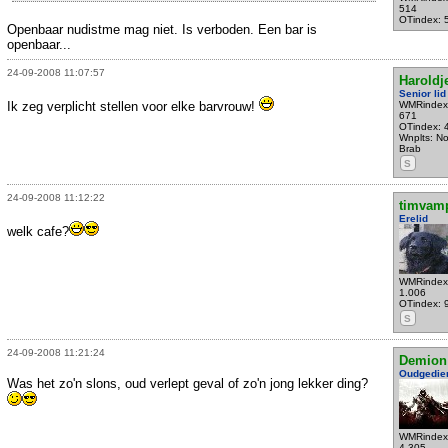
514
OTindex: 
Openbaar nudistme mag niet. Is verboden. Een bar is
openbaar...
24-09-2008 11:07:57
Haroldj
Senior lid
Ik zeg verplicht stellen voor elke barvrouw!
WMRindex
671
OTindex: 
Wnplts: N
Brab
S
24-09-2008 11:12:22
timvamp
Erelid
welk cafe?
WMRindex
1.006
OTindex: 
S
24-09-2008 11:21:24
Demion
Oudgedie
Was het zo'n slons, oud verlept geval of zo'n jong lekker ding?
WMRindex
4.305