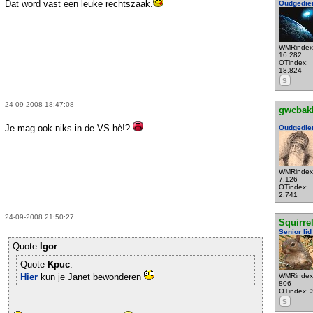
Dat word vast een leuke rechtszaak.
Oudgedie
WMRindex
16.282
OTindex:
18.824
S
24-09-2008 18:47:08
gwcbak
Je mag ook niks in de VS hè!?
Oudgedie
WMRindex
7.126
OTindex:
2.741
24-09-2008 21:50:27
Squirre
Senior lid
Quote
Igor
:
Quote
Kpuc
:
Hier
kun je Janet bewonderen
WMRindex
806
OTindex: 
S