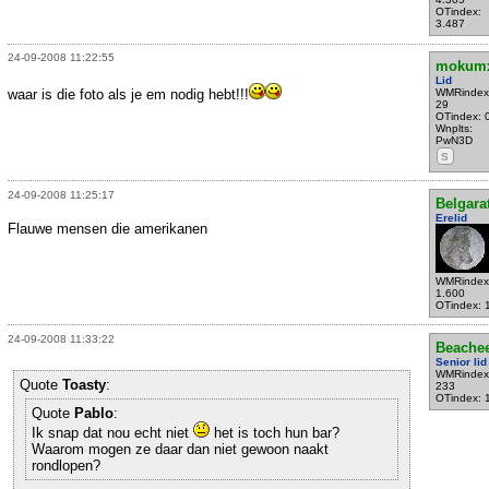
OTindex:
3.487
24-09-2008 11:22:55
mokum
Lid
waar is die foto als je em nodig hebt!!!
WMRindex
29
OTindex: 
Wnplts:
PwN3D
S
24-09-2008 11:25:17
Belgara
Erelid
Flauwe mensen die amerikanen
WMRindex
1.600
OTindex: 
24-09-2008 11:33:22
Beache
Senior lid
WMRindex
Quote
Toasty
:
233
OTindex: 
Quote
Pablo
:
Ik snap dat nou echt niet
het is toch hun bar?
Waarom mogen ze daar dan niet gewoon naakt
rondlopen?