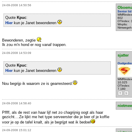
24-09-2008 14:50:56
Oboem
Senior lid
WMRindex
Quote
Kpuc
:
602
OTindex: 
Hier
kun je Janet bewonderen
Wnplts:
Nimwegeh
Bewonderen, zegtie
Ik zou m'n hond er nog vanaf trappen.
24-09-2008 14:53:09
sjatter
Oudgedie
Quote
Kpuc
:
Hier
kun je Janet bewonderen
WMRindex
10.025
Nou begrijp ik waarom ze is gearresteerd.
OTindex:
7.180
T
S
24-09-2008 14:58:40
nietmee
Pffff, als de rest van haar lijf net zo chagrijnig oogt als haar
gezicht....Ze lijkt me het type serveerster die je bier of je koffie
voor je op de tafel knalt, als je begrijpt wat ik bedoel
24-09-2008 15:01:12