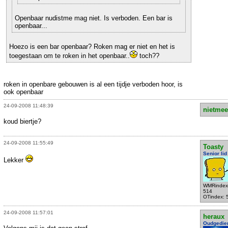
Openbaar nudistme mag niet. Is verboden. Een bar is
openbaar...
Hoezo is een bar openbaar? Roken mag er niet en het is
toegestaan om te roken in het openbaar..
toch??
roken in openbare gebouwen is al een tijdje verboden hoor, is
ook openbaar
24-09-2008 11:48:39
nietmee
koud biertje?
24-09-2008 11:55:49
Toasty
Senior lid
Lekker
WMRindex
514
OTindex: 
24-09-2008 11:57:01
heraux
Oudgedie