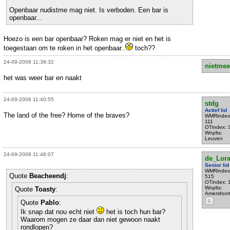
Openbaar nudistme mag niet. Is verboden. Een bar is
openbaar...
Hoezo is een bar openbaar? Roken mag er niet en het is
toegestaan om te roken in het openbaar..
toch??
24-09-2008 11:38:32
nietmee
het was weer bar en naakt
24-09-2008 11:40:55
stdg
Actief lid
The land of the free? Home of the braves?
WMRindex
111
OTindex: 
Wnplts:
Leuven
24-09-2008 11:48:07
de_Lor
Senior lid
WMRindex
Quote
Beacheendj
:
515
OTindex: 
Wnplts:
Quote
Toasty
:
Amersfoor
S
Quote
Pablo
:
Ik snap dat nou echt niet
het is toch hun bar?
Waarom mogen ze daar dan niet gewoon naakt
rondlopen?