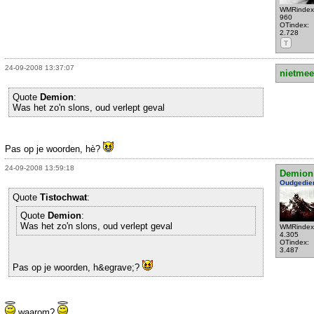
WMRindex
960
OTindex:
2.728
T
24-09-2008 13:37:07
nietmee
Quote
Demion
:
Was het zo'n slons, oud verlept geval
Pas op je woorden, hè?
24-09-2008 13:59:18
Demion
Oudgedie
Quote
Tistochwat
:
Quote
Demion
:
Was het zo'n slons, oud verlept geval
WMRindex
4.305
OTindex:
3.487
Pas op je woorden, h&egrave;?
waarom?