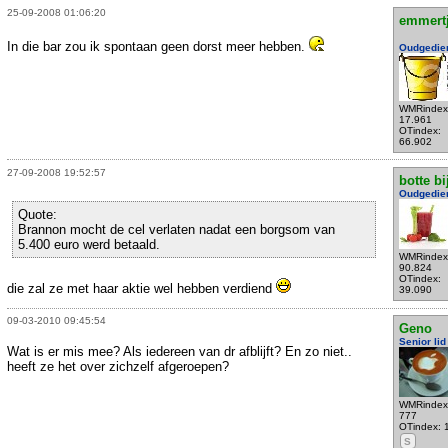
25-09-2008 01:06:20
emmert
In die bar zou ik spontaan geen dorst meer hebben.
Oudgedie
WMRindex
17.961
OTindex:
66.902
27-09-2008 19:52:57
botte bi
Oudgedie
Quote:
Brannon mocht de cel verlaten nadat een borgsom van
5.400 euro werd betaald.
WMRindex
90.824
OTindex:
die zal ze met haar aktie wel hebben verdiend
39.090
09-03-2010 09:45:54
Geno
Senior lid
Wat is er mis mee? Als iedereen van dr afblijft? En zo niet..
heeft ze het over zichzelf afgeroepen?
WMRindex
777
OTindex: 
S