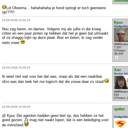
nietmee
Lol Oboema... hahahahaha je hond springt er toch geeneens
op!??!!!
24-09-2008 15:04:16
Kpuc
Oudgedie
Nou zeg heren, en dames. Volgens mij als jullie in die kroeg
zitten en een paar pinten op hebben dat het je geen bal uitmaakt
of ze shaggo kijkt op deze plaat. Bier en tieten, ik zeg verder
niets meer
WMRindex
7.557
OTindex:
38.305
S
24-09-2008 15:48:45
Xan
Senior lid
Ik weet niet wat voor bar dat was, maar als dat een naaktbar
ofzo was dan leek het me logisch dat die vrouw daar zo staat!
WMRindex
532
OTindex: 
24-09-2008 15:56:40
sjatter
@ Kpuc Die agenten hadden geen bier op, dus hebben ze het
Oudgedie
goed gezien. Zij mag niet naakt lopen, dat is een belediging voor
de mensheid.