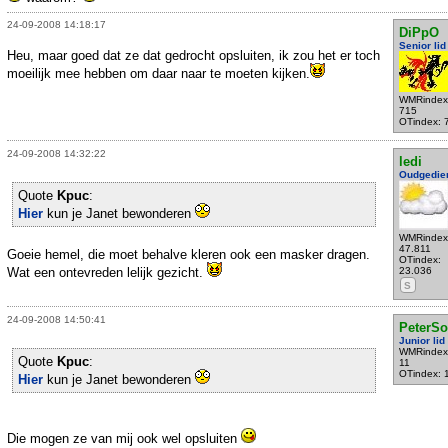
24-09-2008 14:18:17
DiPpO
Senior lid
Heu, maar goed dat ze dat gedrocht opsluiten, ik zou het er toch
moeilijk mee hebben om daar naar te moeten kijken.
WMRindex
715
OTindex: 
24-09-2008 14:32:22
ledi
Oudgedie
Quote
Kpuc
:
Hier
kun je Janet bewonderen
WMRindex
47.811
Goeie hemel, die moet behalve kleren ook een masker dragen.
OTindex:
Wat een ontevreden lelijk gezicht.
23.036
S
24-09-2008 14:50:41
PeterS
Junior lid
WMRindex
Quote
Kpuc
:
11
OTindex: 
Hier
kun je Janet bewonderen
Die mogen ze van mij ook wel opsluiten