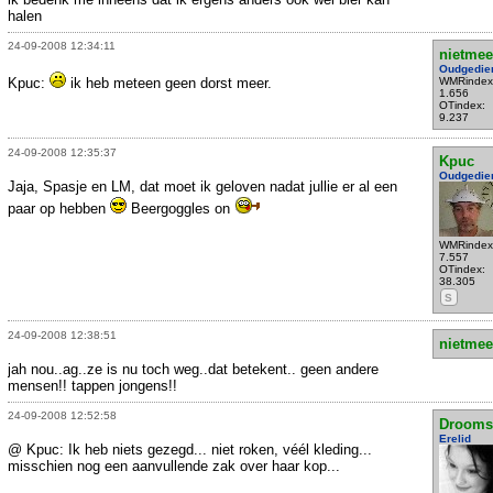
halen
24-09-2008 12:34:11
nietmee
Oudgedie
Kpuc:
ik heb meteen geen dorst meer.
WMRindex
1.656
OTindex:
9.237
24-09-2008 12:35:37
Kpuc
Oudgedie
Jaja, Spasje en LM, dat moet ik geloven nadat jullie er al een
paar op hebben
Beergoggles on
WMRindex
7.557
OTindex:
38.305
S
24-09-2008 12:38:51
nietmee
jah nou..ag..ze is nu toch weg..dat betekent.. geen andere
mensen!! tappen jongens!!
24-09-2008 12:52:58
Drooms
Erelid
@ Kpuc: Ik heb niets gezegd... niet roken, véél kleding...
misschien nog een aanvullende zak over haar kop...