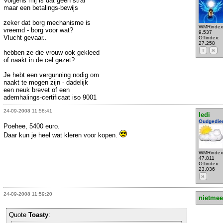
Volgens mij is dat geen straf
maar een betalings-bewijs
zeker dat borg mechanisme is
WMRindex
vreemd - borg voor wat?
9.537
Vlucht gevaar..
OTindex:
27.258
T
S
hebben ze die vrouw ook gekleed
of naakt in de cel gezet?
Je hebt een vergunning nodig om
naakt te mogen zijn - dadelijk
een neuk brevet of een
ademhalings-certificaat iso 9001
24-09-2008 11:58:41
ledi
Oudgedie
Poehee, 5400 euro.
Daar kun je heel wat kleren voor kopen.
WMRindex
47.811
OTindex:
23.036
S
24-09-2008 11:59:20
nietmee
Quote
Toasty
: