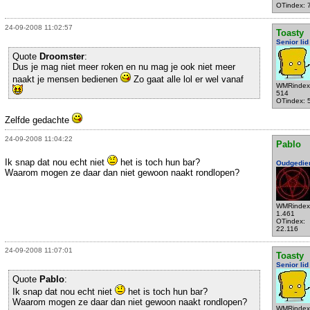
OTindex: 
24-09-2008 11:02:57
Toasty
Senior lid
Quote
Droomster
:
Dus je mag niet meer roken en nu mag je ook niet meer
naakt je mensen bedienen
Zo gaat alle lol er wel vanaf
WMRindex
514
OTindex: 
Zelfde gedachte
24-09-2008 11:04:22
Pablo
Ik snap dat nou echt niet
het is toch hun bar?
Oudgedie
Waarom mogen ze daar dan niet gewoon naakt rondlopen?
WMRindex
1.461
OTindex:
22.116
24-09-2008 11:07:01
Toasty
Senior lid
Quote
Pablo
:
Ik snap dat nou echt niet
het is toch hun bar?
Waarom mogen ze daar dan niet gewoon naakt rondlopen?
WMRindex