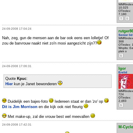
WMRindex
10.025
OTindex:
7.180
T
S
24-09-2008 17:04:24
rutger8
Senior lid
Nah, zeg, gun de mensen aan de bar ook eens een lolletje! Of
WMRindex
368
zou de barvrouw naakt niet zo'n mooi aangezicht zijn??
OTindex: 
Wnplts: E
plek o
S
24-09-2008 17:06:31
Igor
Erelid
Quote
Kpuc
:
Hier
kun je Janet bewonderen
WMRindex
724
OTindex:
Duidelijk een bajes-foto
Iedereen staat er dan
'zo'
op
2.483
S
Dit is Jim Morrison
en die kijk ook niet fleurig
Met make-up, zal die vrouw best wel meevallen
24-09-2008 17:42:31
M-Cycl