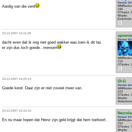
Senior lid
Aardig van die vent
.
WMRindex
196
OTindex: 
Wnplts:
Enschede
S
23-12-2007 14:11:28
spoenie
Senior lid
dacht even dat ik nog niet goed wakker was,toen ik dit las.
er zijn dus toch goede...mensen
WMRindex
715
OTindex: 
S
23-12-2007 14:25:13
Ol-G
Senior lid
Goede kerel. Daar zijn er niet zoveel meer van.
WMRindex
223
OTindex: 
Wnplts:
Velserbroe
23-12-2007 15:24:10
Necrola
Senior lid
En nu maar hopen dat Heinz zijn geld krijgt dat hem toehoort..
WMRindex
254
OTindex: 
Wnplts: