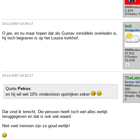
WMRindex
2.424
OTindex: 
23-12-2007 10:26:17
ledi
Oudgedie
O jee, en nu maar hopen dat als Gustav inmiddels overleden is,
hij toch begraven is op het Louise kerkhof.
WMRindex
47.811
OTindex:
23.036
S
23-12-2007 10:32:17
TheLaby
Senior lid
WMRindex
Quote
Petrus
:
390
OTindex: 
en hij wil wel 10% vindersloon opstrijken zeker
Wnplts: Rij
Z
Dat vind ik terecht. Die persoon heeft toch wel alles eerlijk
teruggegeven en dat is ook wat waard.
Niet veel mensen zijn zo goud eerlijk!