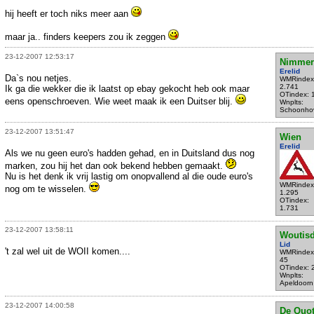
hij heeft er toch niks meer aan
maar ja.. finders keepers zou ik zeggen
23-12-2007 12:53:17
Nimmer
Erelid
Da`s nou netjes.
WMRindex
2.741
Ik ga die wekker die ik laatst op ebay gekocht heb ook maar
OTindex: 
eens openschroeven. Wie weet maak ik een Duitser blij.
Wnplts:
Schoonho
23-12-2007 13:51:47
Wien
Erelid
Als we nu geen euro's hadden gehad, en in Duitsland dus nog
marken, zou hij het dan ook bekend hebben gemaakt.
Nu is het denk ik vrij lastig om onopvallend al die oude euro's
WMRindex
nog om te wisselen.
1.295
OTindex:
1.731
23-12-2007 13:58:11
Woutis
Lid
't zal wel uit de WOII komen....
WMRindex
45
OTindex: 
Wnplts:
Apeldoorn
23-12-2007 14:00:58
De Quot