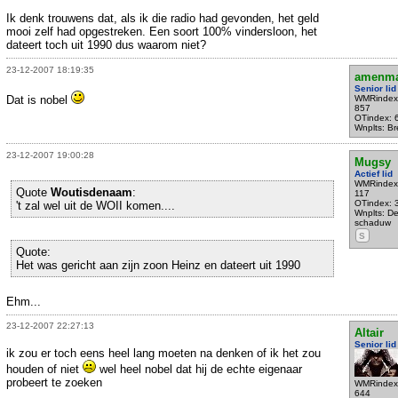
Ik denk trouwens dat, als ik die radio had gevonden, het geld
mooi zelf had opgestreken. Een soort 100% vindersloon, het
dateert toch uit 1990 dus waarom niet?
23-12-2007 18:19:35
amenma
Senior lid
Dat is nobel
WMRindex
857
OTindex: 
Wnplts: B
23-12-2007 19:00:28
Mugsy
Actief lid
WMRindex
Quote
Woutisdenaam
:
117
OTindex: 
't zal wel uit de WOII komen....
Wnplts: D
schaduw
S
Quote:
Het was gericht aan zijn zoon Heinz en dateert uit 1990
Ehm...
23-12-2007 22:27:13
Altair
Senior lid
ik zou er toch eens heel lang moeten na denken of ik het zou
houden of niet
wel heel nobel dat hij de echte eigenaar
probeert te zoeken
WMRindex
644