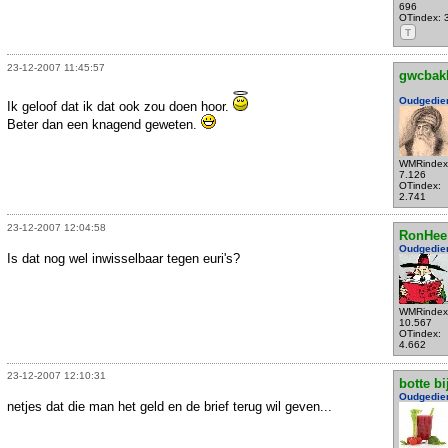
696
OTindex: 
T
23-12-2007 11:45:57
gwcbak
Oudgedie
Ik geloof dat ik dat ook zou doen hoor.
Beter dan een knagend geweten.
WMRindex
7.126
OTindex:
2.741
23-12-2007 12:04:58
RonHee
Oudgedie
Is dat nog wel inwisselbaar tegen euri's?
WMRindex
10.567
OTindex:
4.662
23-12-2007 12:10:31
botte bi
Oudgedie
netjes dat die man het geld en de brief terug wil geven...