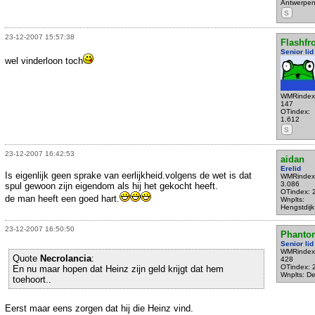
Antwerpe
S
23-12-2007 15:57:38
Flashfr
Senior lid
wel vinderloon toch
WMRindex
147
OTindex:
1.612
S
23-12-2007 16:42:53
aidan
Erelid
Is eigenlijk geen sprake van eerlijkheid.volgens de wet is dat
WMRindex
3.086
spul gewoon zijn eigendom als hij het gekocht heeft.
OTindex: 
de man heeft een goed hart.
Wnplts:
Hengstdijk
23-12-2007 16:50:50
Phanto
Senior lid
WMRindex
Quote
Necrolancia
:
428
OTindex: 
En nu maar hopen dat Heinz zijn geld krijgt dat hem
Wnplts: Del
toehoort..
Eerst maar eens zorgen dat hij die Heinz vind.