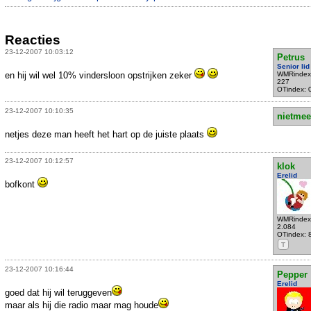
Reacties
23-12-2007 10:03:12
Petrus
Senior lid
en hij wil wel 10% vindersloon opstrijken zeker
WMRindex
227
OTindex: 
23-12-2007 10:10:35
nietmee
netjes deze man heeft het hart op de juiste plaats
23-12-2007 10:12:57
klok
Erelid
bofkont
WMRindex
2.084
OTindex: 
T
23-12-2007 10:16:44
Pepper
Erelid
goed dat hij wil teruggeven
maar als hij die radio maar mag houde