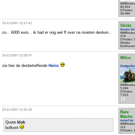
WMRindex
90.824
OTindex:
39.090
23-12-2007 12:17:41
Stickz
Senior lid
zo... 6000 euro... ik had er nog wel ff over na moeten denken...
WMRindex
379
OTindex: 
Wnplts:
Eindhove
23-12-2007 12:20:47
Wilco
zie hier de desbetreffende
Heinz
Oudgedie
WMRindex
5.099
OTindex:
7.913
S
23-12-2007 12:51:10
Rare
Macho
Actief lid
Quote
klok
:
WMRindex
bofkont
114
OTindex: 