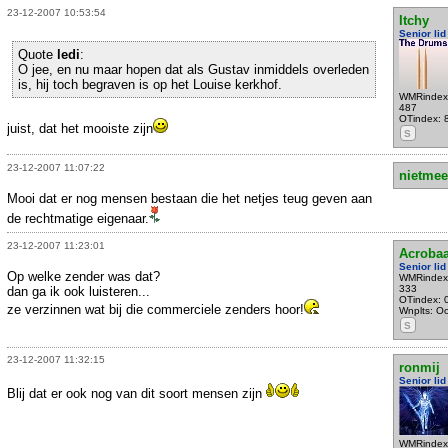
23-12-2007 10:53:54
Itchy
Senior lid
Quote
ledi
:
O jee, en nu maar hopen dat als Gustav inmiddels overleden
is, hij toch begraven is op het Louise kerkhof.
WMRindex
487
OTindex: 
juist, dat het mooiste zijn
S
23-12-2007 11:07:22
nietmee
Mooi dat er nog mensen bestaan die het netjes teug geven aan
de rechtmatige eigenaar.
23-12-2007 11:23:01
Acrobaa
Senior lid
Op welke zender was dat?
WMRindex
333
dan ga ik ook luisteren...
OTindex: 
ze verzinnen wat bij die commerciele zenders hoor!
Wnplts: Oo
S
23-12-2007 11:32:15
ronmij
Senior lid
Blij dat er ook nog van dit soort mensen zijn
WMRindex