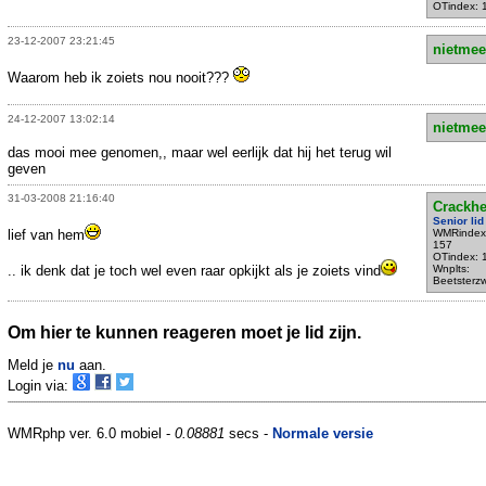
OTindex: 
23-12-2007 23:21:45
nietmee
Waarom heb ik zoiets nou nooit???
24-12-2007 13:02:14
nietmee
das mooi mee genomen,, maar wel eerlijk dat hij het terug wil
geven
31-03-2008 21:16:40
Crackh
Senior lid
lief van hem
WMRindex
157
OTindex: 
.. ik denk dat je toch wel even raar opkijkt als je zoiets vind
Wnplts:
Beetsterz
Om hier te kunnen reageren moet je lid zijn.
Meld je
nu
aan.
Login via:
WMRphp ver. 6.0 mobiel -
0.08881
secs -
Normale versie