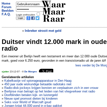
Waar
Home
Forum
Maar
Beelden
F.A.Q.
Login onthouden
Raar
«
Inbreker strooit met geld
Duitser vindt 12.000 mark in oude
Nederlander zit jaren in cel met tumor
van 2,5 kilo in buik
»
radio
Een inwoner uit Berlijn heeft een testament en meer dan 12.000 oude Duitse
mark, goed voor 6.250 euro, gevonden in een transistorradio uit de jaren &#
lees verder bij De Mor
sjatter
23-12-07 - ©
De Morgen
Gerelateerde artikelen
»
Kabelkastje vol spionageapparatuur in Den Haag
»
450 jaar oude wiskundige betaalde radiotaks niet
»
Radio-disk-jockeys krijgen borsten en verplaatsen zich in een vrouw
»
Berlijnse man betrapt op het leiden van het vliegverkeer met radio
»
Doofblinden betalen kijk- en luistergeld
»
Nieuw spel promoot dieten bij kinderen
»
Seks voor World of Warcraft goud
»
Jongen krijgt 44.000 pond in e-bay pakket