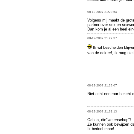
08-12-2007 21:23:54
Volgens mij maakt de grote
partner over sex en sexwe
Dan kom je al een heel ein
08-12-2007 21:27:37
Ik wil bescheiden blijve
van de dokter!, ik mag niet
08-12-2007 21:29:07
Niet echt een raar bericht di
08-12-2007 21:31:13
Och ja, die"wetenschap"!
Ze kunnen ook bewijzen dat
Ik bedoel maar!: