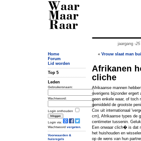
Waar
Maar
Raar
jaargang
-25
Home
«
Vrouw slaat man bu
Forum
Lid worden
Afrikanen h
Top 5
cliche
Leden
Gebruikersnaam:
Afrikaanse mannen hebben 
overigens bijzonder ergert 
Wachtwoord:
geen enkele waar, of toch m
gemiddeld de grootste peni
Cox uit internationaal 've
Login onthouden
cm), Afrikaanse types de g
centimeter tussenin. Gelukk
Login via:
Een onwaar clich� is dat
Wachtwoord
vergeten
.
het huishouden en wisselen
Voorwaarden &
op de wens van hun partner
huisregels