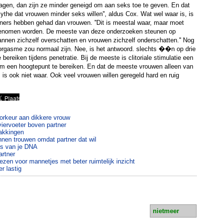
ragen, dan zijn ze minder geneigd om aan seks toe te geven. En dat
mythe dat vrouwen minder seks willen'', aldus Cox. Wat wel waar is, is
ers hebben gehad dan vrouwen. ''Dit is meestal waar, maar moet
 genomen worden. De meeste van deze onderzoeken steunen op
mannen zichzelf overschatten en vrouwen zichzelf onderschatten.'' Nog
orgasme zou normaal zijn. Nee, is het antwoord. slechts ��n op drie
reiken tijdens penetratie. Bij de meeste is clitoriale stimulatie een
m een hoogtepunt te bereiken. En dat de meeste vrouwen alleen van
is ook niet waar. Ook veel vrouwen willen geregeld hard en ruig
orkeur aan dikkere vrouw
viervoeter boven partner
akkingen
nnen trouwen omdat partner dat wil
is van je DNA
artner
en voor mannetjes met beter ruimtelijk inzicht
r lastig
nietmeer