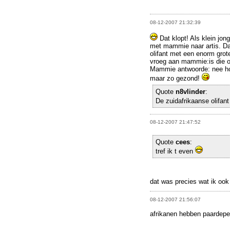
08-12-2007 21:32:39
Dat klopt! Als klein jong
met mammie naar artis. Da
olifant met een enorm grote
vroeg aan mammie:is die ol
Mammie antwoorde: nee ho
maar zo gezond!
Quote
n8vlinder
:
De zuidafrikaanse olifant 
08-12-2007 21:47:52
Quote
cees
:
tref ik t even
dat was precies wat ik ook
08-12-2007 21:56:07
afrikanen hebben paardepe