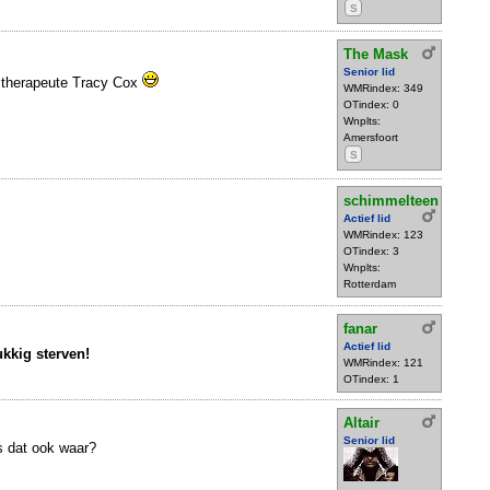
S
The Mask
Senior lid
therapeute Tracy Cox
WMRindex: 349
OTindex: 0
Wnplts:
Amersfoort
S
schimmelteen
Actief lid
WMRindex: 123
OTindex: 3
Wnplts:
Rotterdam
fanar
Actief lid
ukkig sterven!
WMRindex: 121
OTindex: 1
Altair
Senior lid
is dat ook waar?