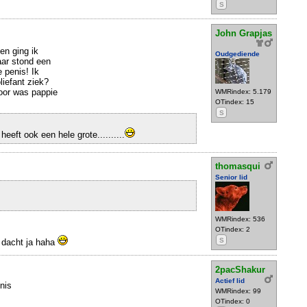
S
John Grapjas
en ging ik
Oudgediende
ar stond een
 penis! Ik
iefant ziek?
or was pappie
WMRindex: 5.179
OTindex: 15
S
heeft ook een hele grote..........
thomasqui
Senior lid
WMRindex: 536
OTindex: 2
S
 dacht ja haha
2pacShakur
Actief lid
nis
WMRindex: 99
OTindex: 0