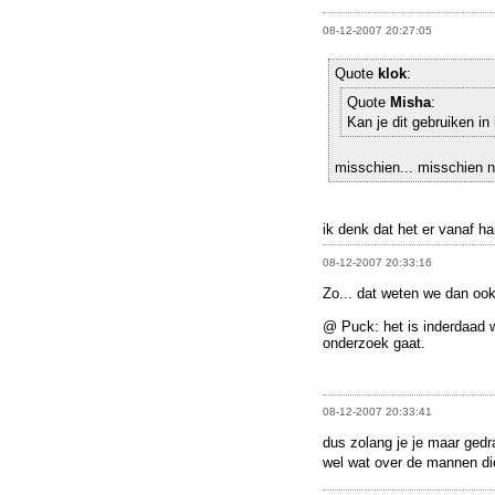
08-12-2007 20:27:05
Quote
klok
:
Quote
Misha
:
Kan je dit gebruiken in
misschien... misschien ni
ik denk dat het er vanaf han
08-12-2007 20:33:16
Zo... dat weten we dan ook
@ Puck: het is inderdaad w
onderzoek gaat.
08-12-2007 20:33:41
dus zolang je je maar gedr
wel wat over de mannen di