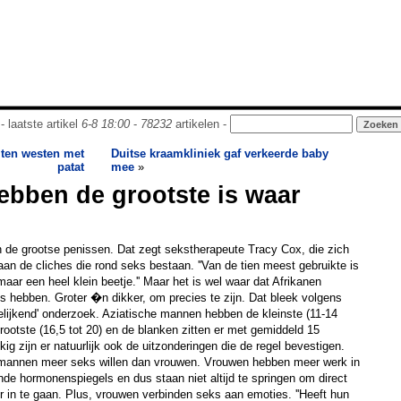
- laatste artikel
6-8 18:00
-
78232
artikelen -
iten westen met
Duitse kraamkliniek gaf verkeerde baby
patat
mee
»
ebben de grootste is waar
de grootse penissen. Dat zegt sekstherapeute Tracy Cox, die zich
aan de cliches die rond seks bestaan. ''Van de tien meest gebruikte is
aar een heel klein beetje.'' Maar het is wel waar dat Afrikanen
s hebben. Groter �n dikker, om precies te zijn. Dat bleek volgens
rgelijkend' onderzoek. Aziatische mannen hebben de kleinste (11-14
rootste (16,5 tot 20) en de blanken zitten er met gemiddeld 15
ig zijn er natuurlijk ook de uitzonderingen die de regel bevestigen.
 mannen meer seks willen dan vrouwen. Vrouwen hebben meer werk in
de hormonenspiegels en dus staan niet altijd te springen om direct
 in te gaan. Plus, vrouwen verbinden seks aan emoties. ''Heeft hun