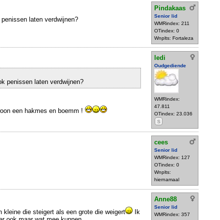
Pindakaas
Senior lid
 penissen laten verdwijnen?
WMRindex: 211
OTindex: 0
Wnplts: Fortaleza
ledi
Oudgediende
ok penissen laten verdwijnen?
WMRindex:
47.811
gewoon een hakmes en boemm !
OTindex: 23.036
S
cees
Senior lid
WMRindex: 127
OTindex: 0
Wnplts:
hiernamaal
Anne88
Senior lid
 kleine die steigert als een grote die weigert
Ik
WMRindex: 357
 er ook maar wat mee kunnen