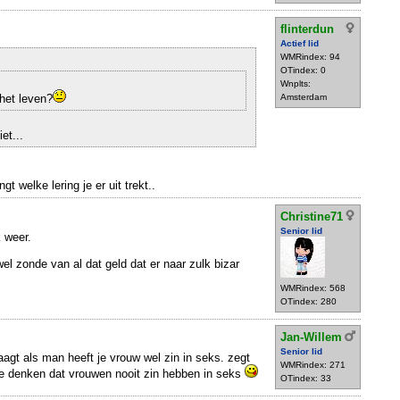
flinterdun
Actief lid
WMRindex: 94
OTindex: 0
Wnplts:
 het leven?
Amsterdam
et...
gt welke lering je er uit trekt..
Christine71
Senior lid
 weer.
el zonde van al dat geld dat er naar zulk bizar
WMRindex: 568
OTindex: 280
Jan-Willem
Senior lid
aagt als man heeft je vrouw wel zin in seks. zegt
WMRindex: 271
e denken dat vrouwen nooit zin hebben in seks
OTindex: 33