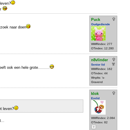
 leven?
er
Puck
Oudgediende
rzoek naar doen
WMRindex: 277
OTindex: 12.280
n8vlinder
Senior lid
eft ook een hele grote..........
WMRindex: 162
OTindex: 44
Wnplts: 's-
Gravend
klok
Erelid
et leven?
WMRindex: 2.084
...
OTindex: 82
T