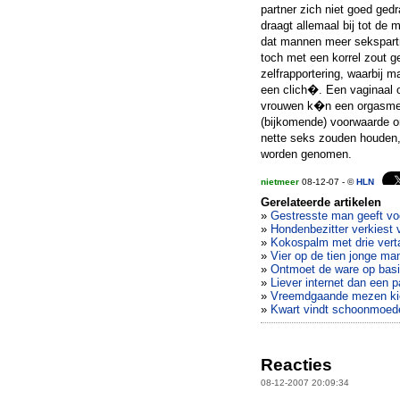
partner zich niet goed ged
draagt allemaal bij tot de 
dat mannen meer sekspartn
toch met een korrel zout
zelfrapportering, waarbij 
een clich�. Een vaginaal 
vrouwen k�n een orgasme be
(bijkomende) voorwaarde o
nette seks zouden houden, 
worden genomen.
nietmeer
08-12-07 - ©
HLN
Gerelateerde artikelen
»
Gestresste man geeft vo
»
Hondenbezitter verkiest 
»
Kokospalm met drie vert
»
Vier op de tien jonge ma
»
Ontmoet de ware op bas
»
Liever internet dan een p
»
Vreemdgaande mezen kiez
»
Kwart vindt schoonmoede
Reacties
08-12-2007 20:09:34