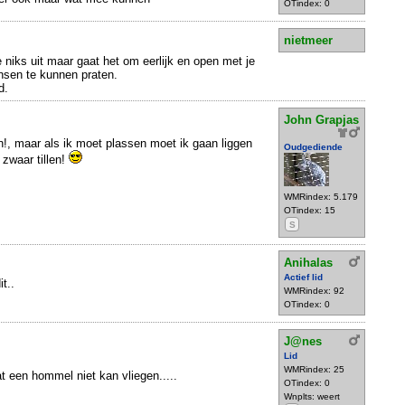
OTindex: 0
nietmeer
 niks uit maar gaat het om eerlijk en open met je
nsen te kunnen praten.
d.
John Grapjas
n!, maar als ik moet plassen moet ik gaan liggen
Oudgediende
 zwaar tillen!
WMRindex: 5.179
OTindex: 15
S
Anihalas
Actief lid
t..
WMRindex: 92
OTindex: 0
J@nes
Lid
WMRindex: 25
 een hommel niet kan vliegen.....
OTindex: 0
Wnplts: weert