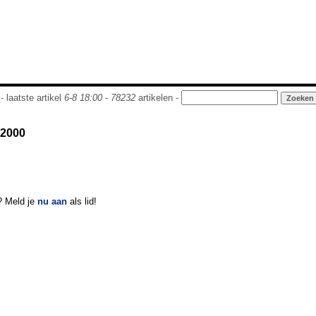
- laatste artikel
6-8 18:00
-
78232
artikelen -
r2000
? Meld je
nu aan
als lid!