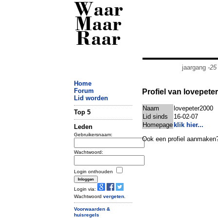
Waar
Maar
Raar
jaargang
-25
Home
Forum
Profiel van lovepete
Lid worden
Naam
lovepeter2000
Top 5
Lid sinds
16-02-07
Homepage
klik hier...
Leden
Gebruikersnaam:
Ook een profiel aanmaken
Wachtwoord:
Login onthouden
Login via:
Wachtwoord
vergeten
.
Voorwaarden &
huisregels