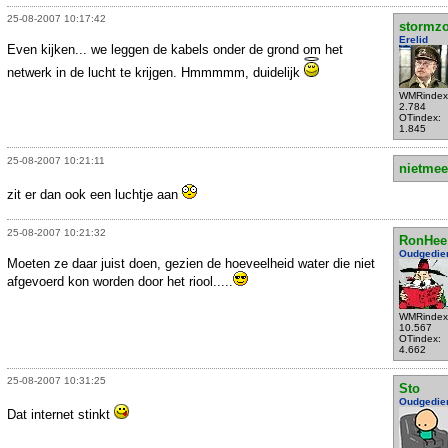
25-08-2007 10:17:42
stormzo
Erelid
Even kijken... we leggen de kabels onder de grond om het
netwerk in de lucht te krijgen. Hmmmmm, duidelijk
WMRindex
2.784
OTindex:
1.845
25-08-2007 10:21:11
nietmee
zit er dan ook een luchtje aan
25-08-2007 10:21:32
RonHee
Oudgedie
Moeten ze daar juist doen, gezien de hoeveelheid water die niet
afgevoerd kon worden door het riool.....
WMRindex
10.567
OTindex:
4.662
25-08-2007 10:31:25
Sto
Oudgedie
Dat internet stinkt