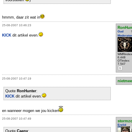
hmmm, daar zit wat in
25-08-2007 10:46:23
RonHun
Oud
KICK
dit artikel even.
Moderator
WMRindex
6.448
OTindex:
7.547
S
25-08-2007 10:47:19
nietmee
Quote
RonHunter
:
KICK
dit artikel even.
en wanneer mogen we jou kicken
25-08-2007 10:47:49
stormzo
Erelid
Quote
Caenx
: