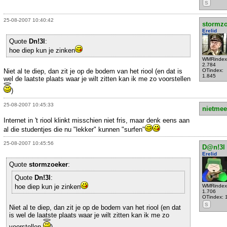
S
25-08-2007 10:40:42
stormzo
Erelid
Quote
Dn!3l
:
hoe diep kun je zinken
WMRindex
2.784
Niet al te diep, dan zit je op de bodem van het riool (en dat is
OTindex:
1.845
wel de laatste plaats waar je wilt zitten kan ik me zo voorstellen
)
25-08-2007 10:45:33
nietmee
Internet in 't riool klinkt misschien niet fris, maar denk eens aan
al die studentjes die nu "lekker" kunnen "surfen"
25-08-2007 10:45:56
D@n!3l
Erelid
Quote
stormzoeker
:
Quote
Dn!3l
:
hoe diep kun je zinken
WMRindex
1.706
OTindex: 
S
Niet al te diep, dan zit je op de bodem van het riool (en dat
is wel de laatste plaats waar je wilt zitten kan ik me zo
voorstellen
)