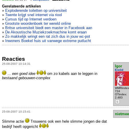
Gerelateerde artikelen
»
Exploderende toiletten op universiteit
»
Twente krijgt snel internet via riool
»
Cursus tijd op Internet verdoen
»
Grootste woordenboek ter wereld online
»
Britse universiteit biedt een master in Facebook aan
»
De Akoustische Muziekzoekmachine komt eraan
»
Zo makkelijk wringt een rat zich dus in jouw wc-pot
»
Inwoners Boekel huis uit vanwege extreme putlucht
Reacties
25-08-2007 10:14:31
Igor
Erelid
...
een goed idee
om zo kabels aan te leggen in
bestaand gebouwen-complex
WMRindex
724
OTindex:
2.483
S
25-08-2007 10:15:41
nietmee
Slimme actie
Trouwens ook een hele slimme jongen die dat
bedrijf heeft opgericht