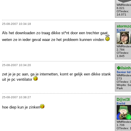
WMRindex
6.021
OTindex:
14.071
25-08-2007 10:34:18
stormzo
Erelid
Als het downloaden zo traag dikke st*nt door een trechter gaat,
weten ze in ieder geval waar ze het probleem kunnen vinden
WMRindex
2.784
OTindex:
1.845
25-08-2007 10:34:20
�ilsinh
Senior lid
zet je je pc aan, ga je internetten, komt er gelijk een dikke stank
WMRindex
273
uit je pc ventilator
OTindex: 
Wnplts: S
Park
25-08-2007 10:38:27
D@n!3l
Erelid
hoe diep kun je zinken
WMRindex
1.706
OTindex: 