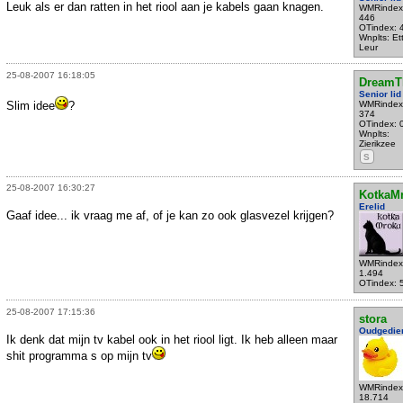
Leuk als er dan ratten in het riool aan je kabels gaan knagen.
WMRindex
446
OTindex: 
Wnplts: Et
Leur
25-08-2007 16:18:05
DreamT
Senior lid
Slim idee
?
WMRindex
374
OTindex: 
Wnplts:
Zierikzee
S
25-08-2007 16:30:27
KotkaM
Erelid
Gaaf idee... ik vraag me af, of je kan zo ook glasvezel krijgen?
WMRindex
1.494
OTindex: 
25-08-2007 17:15:36
stora
Oudgedie
Ik denk dat mijn tv kabel ook in het riool ligt. Ik heb alleen maar
shit programma s op mijn tv
WMRindex
18.714