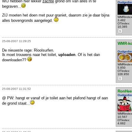
WIJ hebben hier lekker
zachte
grond om van alles in te
Oudgedie
begraven...
ZIJ moeten het doen met puur graniet, daarom zie je daar bijna
WMRindex
alles bovengronds aangelegd.
3.482
OTindex:
10.385
S
25-08-2007 11:29:25
WMR-k
De nieuwste rage: Rioolsurfen.
Oudgedie
Ik moet trouwens naar het toilet,
uploaden
. Of is het dan
downloaden??
WMRindex
5.850
OTindex:
106.950
S
25-08-2007 11:31:52
RonHee
Oudgedie
@ PW: hangt er vanaf of je toilet aan het plafond hangt of aan
de grond staat...
WMRindex
10.567
OTindex:
4.662