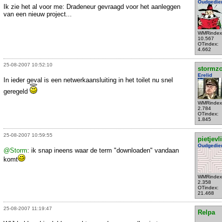
Oudgedie
Ik zie het al voor me: Dradeneur gevraagd voor het aanleggen
van een nieuw project...
WMRindex
10.567
OTindex:
4.662
25-08-2007 10:52:10
stormzo
Erelid
In ieder geval is een netwerkaansluiting in het toilet nu snel
geregeld
WMRindex
2.784
OTindex:
1.845
25-08-2007 10:59:55
pietjevl
Oudgedie
@Storm
: ik snap ineens waar de term "downloaden" vandaan
komt
WMRindex
2.358
OTindex:
21.468
25-08-2007 11:19:47
Relpa