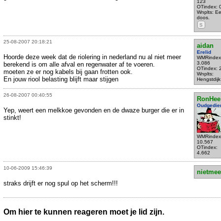
123
OTindex: 
Wnplts: E
doos.
S
25-08-2007 20:18:21
aidan
Erelid
Hoorde deze week dat de riolering in nederland nu al niet meer
WMRindex
3.086
berekend is om alle afval en regenwater af te voeren.
OTindex: 
moeten ze er nog kabels bij gaan frotten ook.
Wnplts:
En jouw riool belasting blijft maar stijgen
Hengstdijk
26-08-2007 00:40:55
RonHee
Oudgedie
Yep, weert een melkkoe gevonden en de dwaze burger die er in
stinkt!
WMRindex
10.567
OTindex:
4.662
10-06-2009 15:46:39
nietmee
straks drijft er nog spul op het scherm!!!
Om hier te kunnen reageren moet je lid zijn.