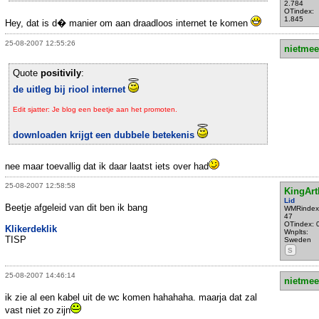
2.784
OTindex:
1.845
Hey, dat is d� manier om aan draadloos internet te komen
25-08-2007 12:55:26
nietmee
Quote
positivily
:
de uitleg bij riool internet
Edit sjatter: Je blog een beetje aan het promoten.
downloaden krijgt een dubbele betekenis
nee maar toevallig dat ik daar laatst iets over had
25-08-2007 12:58:58
KingArt
Lid
Beetje afgeleid van dit ben ik bang
WMRindex
47
OTindex: 
Klikerdeklik
Wnplts:
TISP
Sweden
S
25-08-2007 14:46:14
nietmee
ik zie al een kabel uit de wc komen hahahaha. maarja dat zal
vast niet zo zijn