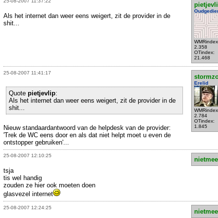
25-08-2007 11:37:22
pietjevl
Oudgedie
Als het internet dan weer eens weigert, zit de provider in de
shit...
WMRindex
2.358
OTindex:
21.468
25-08-2007 11:41:17
stormzo
Erelid
Quote
pietjevlip
:
Als het internet dan weer eens weigert, zit de provider in de
shit...
WMRindex
2.784
OTindex:
1.845
Nieuw standaardantwoord van de helpdesk van de provider:
'Trek de WC eens door en als dat niet helpt moet u even de
ontstopper gebruiken'...
25-08-2007 12:10:25
nietmee
tsja
tis wel handig
zouden ze hier ook moeten doen
glasvezel internet
25-08-2007 12:24:25
nietmee