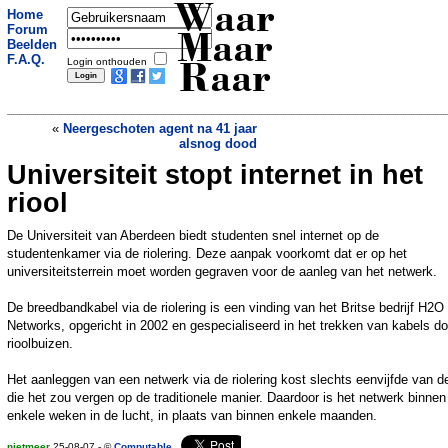
Waar
Home
Forum
Maar
Beelden
F.A.Q.
Login onthouden
Raar
«
Neergeschoten agent na 41 jaar
alsnog dood
Universiteit stopt internet in het
Vrouw steekt penis van ex in brand
»
riool
De Universiteit van Aberdeen biedt studenten snel internet op de
studentenkamer via de riolering. Deze aanpak voorkomt dat er op het
universiteitsterrein moet worden gegraven voor de aanleg van het netwerk.
De breedbandkabel via de riolering is een vinding van het Britse bedrijf H2O
Networks, opgericht in 2002 en gespecialiseerd in het trekken van kabels do
rioolbuizen.
Het aanleggen van een netwerk via de riolering kost slechts eenvijfde van de
die het zou vergen op de traditionele manier. Daardoor is het netwerk binnen
enkele weken in de lucht, in plaats van binnen enkele maanden.
nietmeer
25-08-07 - ©
Computable