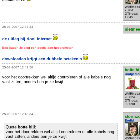
WMRindex
2.784
OTindex:
1.845
25-08-2007 12:33:33
nietmee
de uitleg bij riool internet
Edit sjatter: Je blog een beetje aan het promoten.
downloaden krijgt een dubbele betekenis
25-08-2007 12:42:50
botte bi
Oudgedie
voor het doortrekken wel altijd controleren of alle kabels nog
vast zitten, anders ben je ze kwijt
WMRindex
90.824
OTindex:
39.090
25-08-2007 12:43:34
stormzo
Erelid
Quote
botte bijl
:
voor het doortrekken wel altijd controleren of alle kabels nog
vast zitten, anders ben je ze kwijt
WMRindex