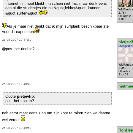
Internet in 't riool klinkt misschien niet fris, maar denk eens
aan al die studentjes die nu &quot;lekker&quot; kunnen
WMRindex
&quot;surfen&quot;
2.784
OTindex:
1.845
Als je maar niet denkt dat ik mijn surfplank beschikbaar stel
voor dit experiment
25-08-2007 10:47:59
pietjevl
Oudgedie
@pos: het riool in?
WMRindex
2.358
OTindex:
21.468
25-08-2007 10:48:40
nietmee
Quote
pietjevlip
:
pos: het riool in?
nah eerst maar eens zien om zijn kont te raken zien we daarna
wel verder
25-08-2007 10:49:53
RonHee