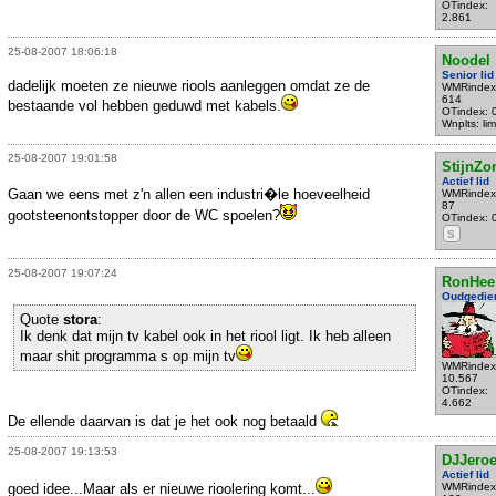
OTindex:
2.861
25-08-2007 18:06:18
Noodel
Senior lid
dadelijk moeten ze nieuwe riools aanleggen omdat ze de
WMRindex
614
bestaande vol hebben geduwd met kabels.
OTindex: 
Wnplts: li
25-08-2007 19:01:58
StijnZo
Actief lid
Gaan we eens met z'n allen een industri�le hoeveelheid
WMRindex
87
gootsteenontstopper door de WC spoelen?
OTindex: 
S
25-08-2007 19:07:24
RonHee
Oudgedie
Quote
stora
:
Ik denk dat mijn tv kabel ook in het riool ligt. Ik heb alleen
maar shit programma s op mijn tv
WMRindex
10.567
OTindex:
4.662
De ellende daarvan is dat je het ook nog betaald
25-08-2007 19:13:53
DJJero
Actief lid
goed idee...Maar als er nieuwe rioolering komt...
WMRindex