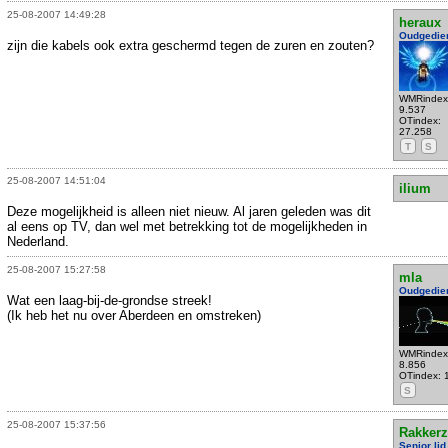
25-08-2007 14:49:28
heraux
Oudgedie
zijn die kabels ook extra geschermd tegen de zuren en zouten?
WMRindex
9.537
OTindex:
27.258
T
S
25-08-2007 14:51:04
ilium
Deze mogelijkheid is alleen niet nieuw. Al jaren geleden was dit
al eens op TV, dan wel met betrekking tot de mogelijkheden in
Nederland.
25-08-2007 15:27:58
mla
Oudgedie
Wat een laag-bij-de-grondse streek!
(Ik heb het nu over Aberdeen en omstreken)
WMRindex
8.856
OTindex: 
S
25-08-2007 15:37:56
Rakkerz
Senior lid