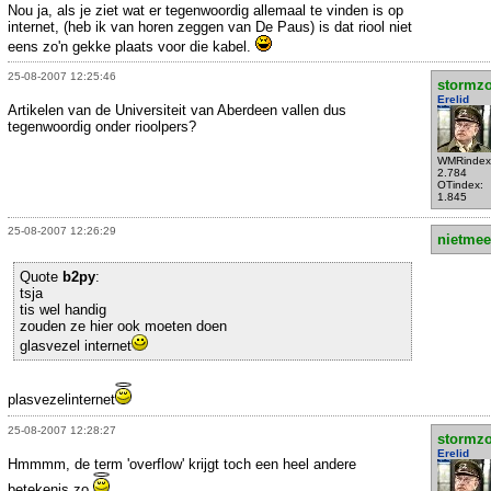
Nou ja, als je ziet wat er tegenwoordig allemaal te vinden is op
internet, (heb ik van horen zeggen van De Paus) is dat riool niet
eens zo'n gekke plaats voor die kabel.
25-08-2007 12:25:46
stormzo
Erelid
Artikelen van de Universiteit van Aberdeen vallen dus
tegenwoordig onder rioolpers?
WMRindex
2.784
OTindex:
1.845
25-08-2007 12:26:29
nietmee
Quote
b2py
:
tsja
tis wel handig
zouden ze hier ook moeten doen
glasvezel internet
plasvezelinternet
25-08-2007 12:28:27
stormzo
Erelid
Hmmmm, de term 'overflow' krijgt toch een heel andere
betekenis zo