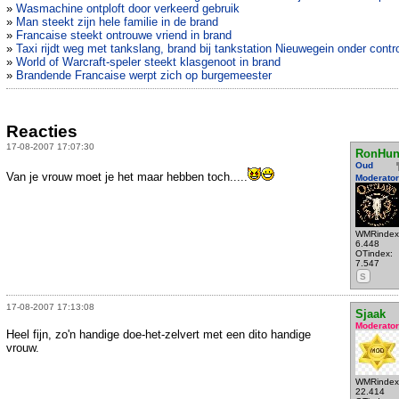
»
Wasmachine ontploft door verkeerd gebruik
»
Man steekt zijn hele familie in de brand
»
Francaise steekt ontrouwe vriend in brand
»
Taxi rijdt weg met tankslang, brand bij tankstation Nieuwegein onder contr
»
World of Warcraft-speler steekt klasgenoot in brand
»
Brandende Francaise werpt zich op burgemeester
Reacties
17-08-2007 17:07:30
RonHun
Oud
Van je vrouw moet je het maar hebben toch.....
Moderator
WMRindex
6.448
OTindex:
7.547
S
17-08-2007 17:13:08
Sjaak
Moderator
Heel fijn, zo'n handige doe-het-zelvert met een dito handige
vrouw.
WMRindex
22.414