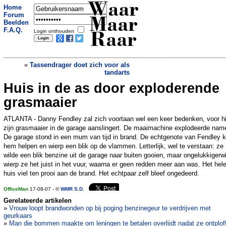
Waar
Home
Forum
Maar
Beelden
F.A.Q.
Login onthouden
Raar
«
Tassendrager doet zich voor als
tandarts
Huis in de as door exploderende
Britten lanceren uniformen bestand
tegen messteken
»
grasmaaier
ATLANTA - Danny Fendley zal zich voortaan wel een keer bedenken, voor hi
zijn grasmaaier in de garage aanslingert. De maaimachine explodeerde name
De garage stond in een mum van tijd in brand. De echtgenote van Fendley
hem helpen en wierp een blik op de vlammen. Letterlijk, wel te verstaan: ze
wilde een blik benzine uit de garage naar buiten gooien, maar ongelukkigerwi
wierp ze het juist in het vuur, waarna er geen redden meer aan was. Het hel
huis viel ten prooi aan de brand. Het echtpaar zelf bleef ongedeerd.
OfficeMan
17-08-07 - ©
WMR S.D.
Gerelateerde artikelen
»
Vrouw loopt brandwonden op bij poging benzinegeur te verdrijven met
geurkaars
»
Man die bommen maakte om leningen te betalen overlijdt nadat ze ontplof