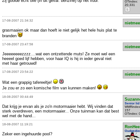
Zij gooide echt olie (in dit geval: benzine) op het vuur.
OTindex:
20.331
S
17-08-2007 21:34:32
nietmee
grasmaaien ok maar dan hoeft ie niet gelijk het hele huis plat te
branden
17-08-2007 23:47:58
nietmee
Jeeeeeeeezzzz....wat een ontzettende muts! Ze moet wel een
heeeel goed lijf hebben, voor haar IQ is hij in ieder geval niet
met haar getrouwd!
17-08-2007 23:54:22
nietmee
Wat een grappig tafereeltje!
Je zou er zo een komische film van kunnen maken!
18-08-2007 00:44:49
Suzann
Senior lid
Dat krijg je ervan als je zo'n motormaaier hebt. Wij vinden dat
WMRindex
157
sterk overdreven, een motormaaier... Onze tuinman kan dat best
OTindex: 
wel met de hand...
18-08-2007 11:19:21
RonHee
Oudgedie
Zeker een ingehuurde pool?