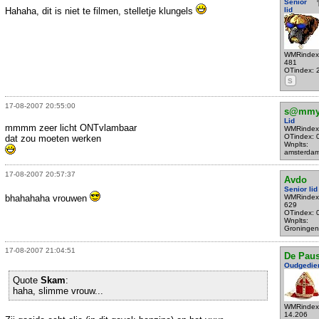
Senior
Hahaha, dit is niet te filmen, stelletje klungels
lid
WMRindex
481
OTindex: 
S
17-08-2007 20:55:00
s@mm
Lid
mmmm zeer licht ONTvlambaar
WMRindex
OTindex: 
dat zou moeten werken
Wnplts:
amsterda
17-08-2007 20:57:37
Avdo
Senior lid
bhahahaha vrouwen
WMRindex
629
OTindex: 
Wnplts:
Groningen
17-08-2007 21:04:51
De Pau
Oudgedie
Quote
Skam
:
haha, slimme vrouw...
WMRindex
14.206