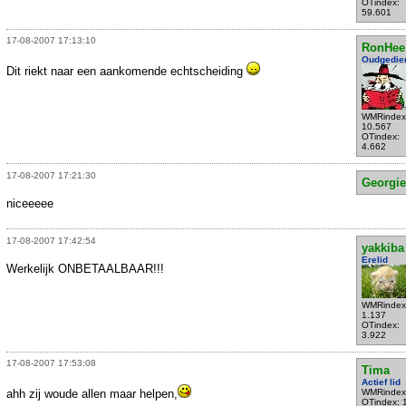
OTindex:
59.601
17-08-2007 17:13:10
RonHee
Oudgedie
Dit riekt naar een aankomende echtscheiding
WMRindex
10.567
OTindex:
4.662
17-08-2007 17:21:30
Georgie
niceeeee
17-08-2007 17:42:54
yakkiba
Erelid
Werkelijk ONBETAALBAAR!!!
WMRindex
1.137
OTindex:
3.922
17-08-2007 17:53:08
Tima
Actief lid
ahh zij woude allen maar helpen,
WMRindex
OTindex: 