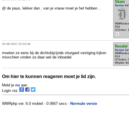
Skam
Senior lid
@ de paus, lekker dan , van je vrauw moet je het hebben ..
WMRindex
553
OTindex: 
S
20-08-2007 22:03:39
Noodel
Senior lid
moeten ze eens bij de dichtsbijzijnde shurgard vestiging kijken
WMRindex
614
misschien vinden ze daar wel de inboedel.
OTindex: 
Wnplts: li
Om hier te kunnen reageren moet je lid zijn.
Meld je
nu
aan.
Login via:
WMRphp ver. 6.0 mobiel -
0.0667
secs -
Normale versie