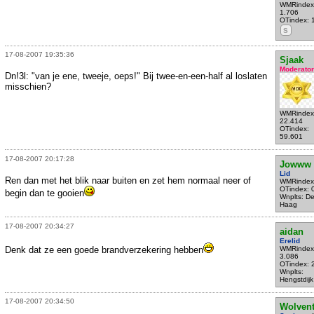
WMRindex
1.706
OTindex: 
S
17-08-2007 19:35:36
Sjaak
Moderator
Dn!3l: "van je ene, tweeje, oeps!" Bij twee-en-een-half al loslaten
misschien?
WMRindex
22.414
OTindex:
59.601
17-08-2007 20:17:28
Jowww
Lid
Ren dan met het blik naar buiten en zet hem normaal neer of
WMRindex
OTindex: 
begin dan te gooien
Wnplts: D
Haag
17-08-2007 20:34:27
aidan
Erelid
Denk dat ze een goede brandverzekering hebben
WMRindex
3.086
OTindex: 
Wnplts:
Hengstdijk
17-08-2007 20:34:50
Wolven