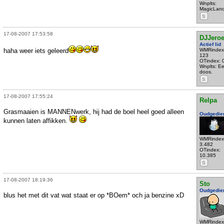
Wnplts:
MagicLan
S
17-08-2007 17:53:58
DJJero
Actief lid
haha weer iets geleerd
WMRindex
123
OTindex: 
Wnplts: E
doos.
S
17-08-2007 17:55:24
Relpa
Grasmaaien is MANNENwerk, hij had de boel heel goed alleen
Oudgedie
kunnen laten affikken.
WMRindex
3.482
OTindex:
10.385
S
17-08-2007 18:19:36
Sto
Oudgedie
blus het met dit vat wat staat er op *BOem* och ja benzine xD
WMRindex