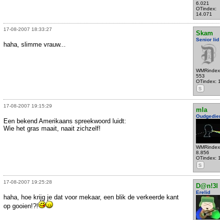
6.021
OTindex:
14.071
17-08-2007 18:33:27
Skam
Senior lid
haha, slimme vrauw...
WMRindex
553
OTindex: 
S
17-08-2007 19:15:29
mla
Oudgedie
Een bekend Amerikaans spreekwoord luidt:
Wie het gras maait, naait zichzelf!
WMRindex
8.856
OTindex: 
S
17-08-2007 19:25:28
D@n!3l
Erelid
haha, hoe krijg je dat voor mekaar, een blik de verkeerde kant
op gooien!?!