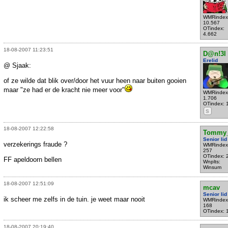
WMRindex
10.567
OTindex:
4.662
18-08-2007 11:23:51
D@n!3l
Erelid
@ Sjaak:
of ze wilde dat blik over/door het vuur heen naar buiten gooien
maar "ze had er de kracht nie meer voor"
WMRindex
1.706
OTindex: 
S
18-08-2007 12:22:58
Tommy_
Senior lid
verzekerings fraude ?
WMRindex
257
OTindex: 
FF apeldoorn bellen
Wnplts:
Winsum
18-08-2007 12:51:09
mcav
Senior lid
ik scheer me zelfs in de tuin. je weet maar nooit
WMRindex
168
OTindex: 
18-08-2007 20:19:40