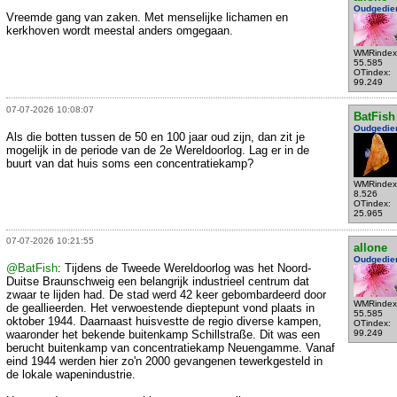
Oudgedie
Vreemde gang van zaken. Met menselijke lichamen en
kerkhoven wordt meestal anders omgegaan.
WMRindex
55.585
OTindex:
99.249
07-07-2026 10:08:07
BatFish
Oudgedie
Als die botten tussen de 50 en 100 jaar oud zijn, dan zit je
mogelijk in de periode van de 2e Wereldoorlog. Lag er in de
buurt van dat huis soms een concentratiekamp?
WMRindex
8.526
OTindex:
25.965
07-07-2026 10:21:55
allone
Oudgedie
@BatFish
: Tijdens de Tweede Wereldoorlog was het Noord-
Duitse Braunschweig een belangrijk industrieel centrum dat
zwaar te lijden had. De stad werd 42 keer gebombardeerd door
WMRindex
de geallieerden. Het verwoestende dieptepunt vond plaats in
55.585
oktober 1944. Daarnaast huisvestte de regio diverse kampen,
OTindex:
waaronder het bekende buitenkamp Schillstraße. Dit was een
99.249
berucht buitenkamp van concentratiekamp Neuengamme. Vanaf
eind 1944 werden hier zo'n 2000 gevangenen tewerkgesteld in
de lokale wapenindustrie.