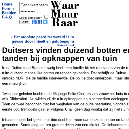
Waar
Home
Forum
Maar
Beelden
F.A.Q.
Login onthouden
Raar
«
Het mooiste paard ter wereld is in
gevaar door inteelt en geldbejag in
Friesland
Duitsers vinden duizend botten e
14-jarige Hamza terroriseert Parijs, al
ziet zijn vader dat anders
»
tanden bij opknappen van tuin
In de Duitse stad Braunschweig heeft een familie bij het renoveren van de tu
ruim duizend menselijke botten en tanden gevonden. Dat schrijft de Duitse
omroep NDR, die de familie interviewde. De politie doet onderzoek, maar slu
een misdrijf uit.
Twee jaar geleden kochten de 35-jarige Felix Chall en zijn vrouw het huis in 
wijk Dibbesdorf. Nu wilden zij de tuin opknappen en bloemperken aanleggen
Toen de twee begonnen met het weghalen van de oude bestrating, vonden zi
eerste bot. Inmiddels gaat er volgens Chall geen dag voorbij dat zij niets vi
Intussen heeft het gezin met drie dochters meer dan duizend botten en tan
gevonden. Soms ging het om grotere delen van een skelet. De lichaamsres