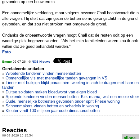
gevonden op een bouwterrein.
Een aannemelijke verklaring, maar volgens bewoner Chall beantwoordt die n
alle vragen. Hij stelt dat zijn gezin de botten soms gerangschikt in de grond
gevonden, en dat zou niet stroken met omgewoelde grond.
Ondanks de onbeantwoorde vragen hoopt Chall dat de resten ooit op een
waardige plek begraven worden. "Als het mijn familieleden waren zou ik ook
willen dat ze goed behandeld werden."
Foto
Emmo
06-07-26 - ©
NOS Nieuws
Gerelateerde artikelen
»
Wroetende kinderen vinden mensenbotten
»
Opmerkelijke vis met menselijke tanden gevangen in VS
»
Tiener met buikpijn blijkt parasitaire tweeling in zich te dragen met haar en
tanden
»
Duitse soldaten maken bloedworst van eigen bloed
»
Spelende kinderen vinden mensenbotten: Kijk mama, wat een mooie stee
»
Oude, menselijke botresten gevonden onder oprit Friese woning
»
Schoonmakers vinden botten en schedels in woning
»
Kleuter vindt 100 miljoen jaar oude dinosaurusbotten
Reacties
06-07-2026 16:15:54
allone