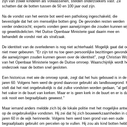
zijn van zowel kinderen als volwassenen, stelden onderzoekers vast. Ze
schatten dat de botten tussen de 50 en 100 jaar oud zijn.
Na de vondst van het eerste bot werd een patholoog ingeschakeld, die
bevestigde dat het om menselijke botten ging. De gevonden resten werden
verder onderzocht; experts vonden geen aanwijzingen die zouden kunnen wi
op geweldsdelicten. Het Duitse Openbaar Ministerie gaat daarin mee en
behandelt de vondst niet als strafzaak.
De identiteit van de overledenen is nog niet achterhaald. Mogelijk gaat dat 
niet meer gebeuren. "Er zijn tot nu toe geen persoonlijke bezittingen gevond
die aanwijzingen zouden kunnen geven over de identiteit", zegt Christian Wo
van het Openbaar Ministerie tegen de Duitse omroep. Waarschijnlijk wordt h
onderzoek naar de botten snel gesloten.
Een historicus met wie de omroep sprak, zegt dat het huis gebouwd is in de
jaren 60. Volgens hem werd de grond daarvoor gebruikt als landbouwgrond. H
stelt dat het niet ongebruikelijk is dat zulke vondsten worden gedaan, "al ge
het vaker in de buurt van kerken. Maar er is geen kerk in de buurt en er is d
ook nooit een begraafplaats geweest."
Maar iemand anders meldde zich bij de lokale politie met het mogelijke ant
op de ongebruikelijke vondsten. Hij zei dat hij zich bouwwerkzaamheden in 
jaren 60 in de wijk herinnerde. Volgens hem werd toen grond van een oude
begraafplaats gebruikt om percelen op te vullen. Hij zou als kind botten heb