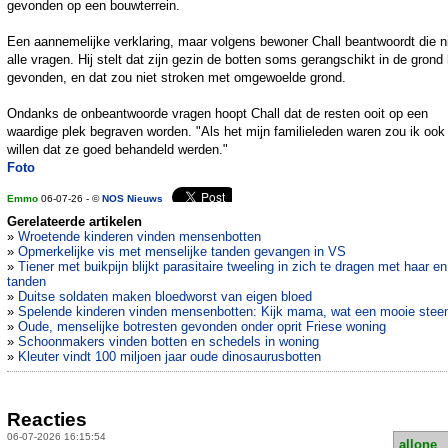
gevonden op een bouwterrein.
Een aannemelijke verklaring, maar volgens bewoner Chall beantwoordt die n
alle vragen. Hij stelt dat zijn gezin de botten soms gerangschikt in de grond
gevonden, en dat zou niet stroken met omgewoelde grond.
Ondanks de onbeantwoorde vragen hoopt Chall dat de resten ooit op een
waardige plek begraven worden. "Als het mijn familieleden waren zou ik ook
willen dat ze goed behandeld werden."
Foto
Emmo
06-07-26 - ©
NOS Nieuws
Gerelateerde artikelen
»
Wroetende kinderen vinden mensenbotten
»
Opmerkelijke vis met menselijke tanden gevangen in VS
»
Tiener met buikpijn blijkt parasitaire tweeling in zich te dragen met haar en
tanden
»
Duitse soldaten maken bloedworst van eigen bloed
»
Spelende kinderen vinden mensenbotten: Kijk mama, wat een mooie stee
»
Oude, menselijke botresten gevonden onder oprit Friese woning
»
Schoonmakers vinden botten en schedels in woning
»
Kleuter vindt 100 miljoen jaar oude dinosaurusbotten
Reacties
06-07-2026 16:15:54
allone