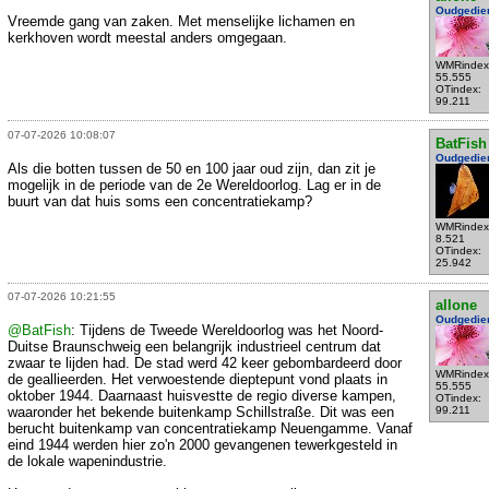
Oudgedie
Vreemde gang van zaken. Met menselijke lichamen en
kerkhoven wordt meestal anders omgegaan.
WMRindex
55.555
OTindex:
99.211
07-07-2026 10:08:07
BatFish
Oudgedie
Als die botten tussen de 50 en 100 jaar oud zijn, dan zit je
mogelijk in de periode van de 2e Wereldoorlog. Lag er in de
buurt van dat huis soms een concentratiekamp?
WMRindex
8.521
OTindex:
25.942
07-07-2026 10:21:55
allone
Oudgedie
@BatFish
: Tijdens de Tweede Wereldoorlog was het Noord-
Duitse Braunschweig een belangrijk industrieel centrum dat
zwaar te lijden had. De stad werd 42 keer gebombardeerd door
WMRindex
de geallieerden. Het verwoestende dieptepunt vond plaats in
55.555
oktober 1944. Daarnaast huisvestte de regio diverse kampen,
OTindex:
waaronder het bekende buitenkamp Schillstraße. Dit was een
99.211
berucht buitenkamp van concentratiekamp Neuengamme. Vanaf
eind 1944 werden hier zo'n 2000 gevangenen tewerkgesteld in
de lokale wapenindustrie.