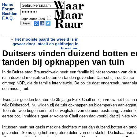
Waar
Home
Forum
Maar
Beelden
F.A.Q.
Login onthouden
Raar
«
Het mooiste paard ter wereld is in
gevaar door inteelt en geldbejag in
Friesland
Duitsers vinden duizend botten e
14-jarige Hamza terroriseert Parijs, al
ziet zijn vader dat anders
»
tanden bij opknappen van tuin
In de Duitse stad Braunschweig heeft een familie bij het renoveren van de tu
ruim duizend menselijke botten en tanden gevonden. Dat schrijft de Duitse
omroep NDR, die de familie interviewde. De politie doet onderzoek, maar slu
een misdrijf uit.
Twee jaar geleden kochten de 35-jarige Felix Chall en zijn vrouw het huis in 
wijk Dibbesdorf. Nu wilden zij de tuin opknappen en bloemperken aanleggen
Toen de twee begonnen met het weghalen van de oude bestrating, vonden zi
eerste bot. Inmiddels gaat er volgens Chall geen dag voorbij dat zij niets vi
Intussen heeft het gezin met drie dochters meer dan duizend botten en tan
gevonden. Soms ging het om grotere delen van een skelet. De lichaamsres