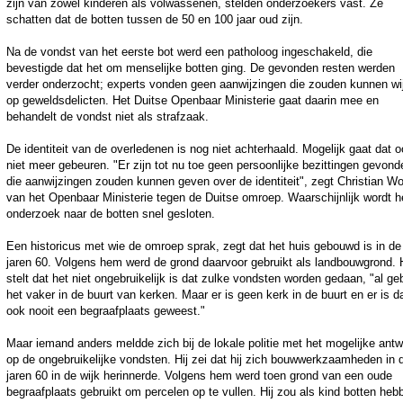
zijn van zowel kinderen als volwassenen, stelden onderzoekers vast. Ze
schatten dat de botten tussen de 50 en 100 jaar oud zijn.
Na de vondst van het eerste bot werd een patholoog ingeschakeld, die
bevestigde dat het om menselijke botten ging. De gevonden resten werden
verder onderzocht; experts vonden geen aanwijzingen die zouden kunnen wi
op geweldsdelicten. Het Duitse Openbaar Ministerie gaat daarin mee en
behandelt de vondst niet als strafzaak.
De identiteit van de overledenen is nog niet achterhaald. Mogelijk gaat dat 
niet meer gebeuren. "Er zijn tot nu toe geen persoonlijke bezittingen gevond
die aanwijzingen zouden kunnen geven over de identiteit", zegt Christian Wo
van het Openbaar Ministerie tegen de Duitse omroep. Waarschijnlijk wordt h
onderzoek naar de botten snel gesloten.
Een historicus met wie de omroep sprak, zegt dat het huis gebouwd is in de
jaren 60. Volgens hem werd de grond daarvoor gebruikt als landbouwgrond. H
stelt dat het niet ongebruikelijk is dat zulke vondsten worden gedaan, "al ge
het vaker in de buurt van kerken. Maar er is geen kerk in de buurt en er is d
ook nooit een begraafplaats geweest."
Maar iemand anders meldde zich bij de lokale politie met het mogelijke ant
op de ongebruikelijke vondsten. Hij zei dat hij zich bouwwerkzaamheden in 
jaren 60 in de wijk herinnerde. Volgens hem werd toen grond van een oude
begraafplaats gebruikt om percelen op te vullen. Hij zou als kind botten heb