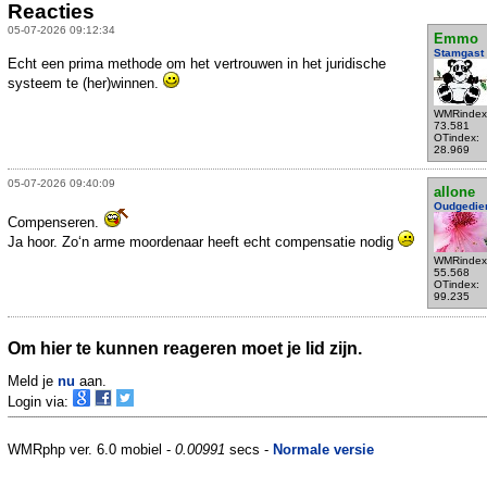
Reacties
05-07-2026 09:12:34
Emmo
Stamgast
Echt een prima methode om het vertrouwen in het juridische
systeem te (her)winnen.
WMRindex
73.581
OTindex:
28.969
05-07-2026 09:40:09
allone
Oudgedie
Compenseren.
Ja hoor. Zo‘n arme moordenaar heeft echt compensatie nodig
WMRindex
55.568
OTindex:
99.235
Om hier te kunnen reageren moet je lid zijn.
Meld je
nu
aan.
Login via:
WMRphp ver. 6.0 mobiel -
0.00991
secs -
Normale versie