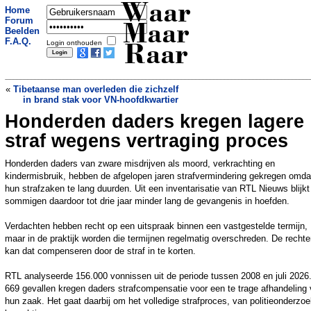
Waar
Home
Forum
Maar
Beelden
F.A.Q.
Login onthouden
Raar
«
Tibetaanse man overleden die zichzelf
in brand stak voor VN-hoofdkwartier
Honderden daders kregen lagere
Man (21) moet na 6 uur rijbewijs weer
inleveren door drank en drugs
»
straf wegens vertraging proces
Honderden daders van zware misdrijven als moord, verkrachting en
kindermisbruik, hebben de afgelopen jaren strafvermindering gekregen omda
hun strafzaken te lang duurden. Uit een inventarisatie van RTL Nieuws blijkt
sommigen daardoor tot drie jaar minder lang de gevangenis in hoefden.
Verdachten hebben recht op een uitspraak binnen een vastgestelde termijn,
maar in de praktijk worden die termijnen regelmatig overschreden. De rechte
kan dat compenseren door de straf in te korten.
RTL analyseerde 156.000 vonnissen uit de periode tussen 2008 en juli 2026.
669 gevallen kregen daders strafcompensatie voor een te trage afhandeling
hun zaak. Het gaat daarbij om het volledige strafproces, van politieonderzoe