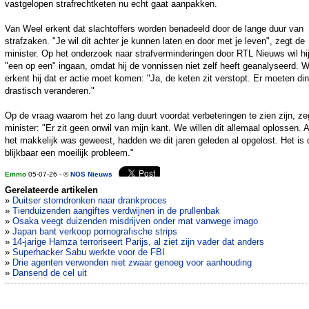
vastgelopen strafrechtketen nu echt gaat aanpakken.
Van Weel erkent dat slachtoffers worden benadeeld door de lange duur van
strafzaken. "Je wil dit achter je kunnen laten en door met je leven", zegt de
minister. Op het onderzoek naar strafverminderingen door RTL Nieuws wil hij
"een op een" ingaan, omdat hij de vonnissen niet zelf heeft geanalyseerd. W
erkent hij dat er actie moet komen: "Ja, de keten zit verstopt. Er moeten di
drastisch veranderen."
Op de vraag waarom het zo lang duurt voordat verbeteringen te zien zijn, ze
minister: "Er zit geen onwil van mijn kant. We willen dit allemaal oplossen. A
het makkelijk was geweest, hadden we dit jaren geleden al opgelost. Het is
blijkbaar een moeilijk probleem."
Emmo
05-07-26 - ©
NOS Nieuws
Gerelateerde artikelen
»
Duitser stomdronken naar drankproces
»
Tienduizenden aangiftes verdwijnen in de prullenbak
»
Osaka veegt duizenden misdrijven onder mat vanwege imago
»
Japan bant verkoop pornografische strips
»
14-jarige Hamza terroriseert Parijs, al ziet zijn vader dat anders
»
Superhacker Sabu werkte voor de FBI
»
Drie agenten verwonden niet zwaar genoeg voor aanhouding
»
Dansend de cel uit