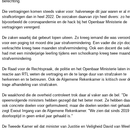
berechting.
Die vertragingen komen steeds vaker voor: halverwege dit jaar waren er al 
strafkortingen dan in heel 2022. De oorzaken daarvan zijn heel divers: zo h
bijvoorbeeld de coronapandemie en de hack bij het Openbaar Ministerie de
vertragingen verergerd.
De zaken waarbij dat gebeurt lopen uiteen. Zo kreeg iemand die was veroor
voor een poging tot moord drie jaar strafvermindering. Een vader die zijn do
verkrachtte kreeg twee maanden strafvermindering. Ook een docent die sek
had met een minderjarige leerling tijdens een schoolkamp kreeg twee maan
strafvermindering.
De Raad voor de Rechtspraak, de politie en het Openbaar Ministerie laten i
reactie aan RTL weten de vertraging en de te lange duur van strafzaken te
herkennen en te betreuren. Ook de Algemene Rekenkamer is kritisch over d
trage afhandeling van strafzaken.
De waakhond die de overheid controleert trok daar al vaker aan de bel. "De
opeenvolgende ministers hebben gezegd dat het beter moet. Ze hebben daa
ook concrete doelen voor geformuleerd, maar die doelen worden niet gehaal
zegt Ewout Irrgang van de Algemene Rekenkamer. "We zien dat sinds 2019
doorlooptijd in geen enkel jaar gehaald is."
De Tweede Kamer wil dat minister van Justitie en Veiligheid David van Weel