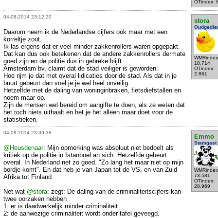
OTindex: 
04-08-2014 23:12:30
stora
Oudgedie
Daarom neem ik de Nederlandse cijfers ook maar met een
korreltje zout.
Ik las ergens dat er veel minder zakkenrollers waren opgepakt.
Dat kan dus ook betekenen dat de andere zakkenrollers dermate
WMRindex
goed zijn en de politie dus in gebreke blijft.
18.714
Amsterdam bv, claimt dat de stad veiliger is geworden.
OTindex:
2.861
Hoe rijm je dat met overal lidicaties door de stad. Als dat in je
buurt gebeurt dan voel je je wel heel onveilig.
Hetzelfde met de daling van woninginbraken, fietsdiefstallen en
noem maar op.
Zijn de mensen wel bereid om aangifte te doen, als ze weten dat
het toch niets uithaalt en het je het alleen maar doet voor de
statistieken.
04-08-2014 23:39:38
Emmo
Stamgast
@Heusdenaar
: Mijn opmerking was absoluut niet bedoelt als
kritiek op de politie in Istanboel an sich. Hetzelfde gebeurt
overal. In Nederland net zo goed. "Zo lang het maar niet op mijn
bordje komt". En dat heb je van Japan tot de VS, en van Zuid
WMRindex
73.581
Afrika tot Finland.
OTindex:
28.969
Net wat
@stora
: zegt: De daling van de criminaliteitscijfers kan
twee oorzaken hebben
1: er is daadwerkelijk minder criminaliteit
2: de aanwezige criminaliteit wordt onder tafel geveegd.