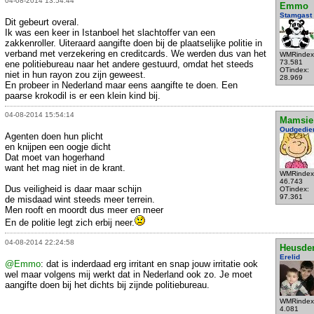
04-08-2014 13:54:44
Emmo
Stamgast
Dit gebeurt overal.
Ik was een keer in Istanboel het slachtoffer van een
zakkenroller. Uiteraard aangifte doen bij de plaatselijke politie in
verband met verzekering en creditcards. We werden dus van het
WMRindex
73.581
ene politiebureau naar het andere gestuurd, omdat het steeds
OTindex:
niet in hun rayon zou zijn geweest.
28.969
En probeer in Nederland maar eens aangifte te doen. Een
paarse krokodil is er een klein kind bij.
04-08-2014 15:54:14
Mamsie
Oudgedie
Agenten doen hun plicht
en knijpen een oogje dicht
Dat moet van hogerhand
want het mag niet in de krant.
WMRindex
46.743
Dus veiligheid is daar maar schijn
OTindex:
97.361
de misdaad wint steeds meer terrein.
Men rooft en moordt dus meer en meer
En de politie legt zich erbij neer.
04-08-2014 22:24:58
Heusde
Erelid
@Emmo
: dat is inderdaad erg irritant en snap jouw irritatie ook
wel maar volgens mij werkt dat in Nederland ook zo. Je moet
aangifte doen bij het dichts bij zijnde politiebureau.
WMRindex
4.081