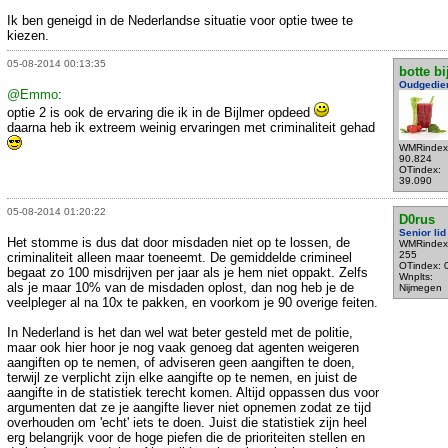
Ik ben geneigd in de Nederlandse situatie voor optie twee te
kiezen.
05-08-2014 00:13:35
botte bi
Oudgedie
@Emmo
:
optie 2 is ook de ervaring die ik in de Bijlmer opdeed
daarna heb ik extreem weinig ervaringen met criminaliteit gehad
WMRindex
90.824
OTindex:
39.090
05-08-2014 01:20:22
D0rus
Senior lid
Het stomme is dus dat door misdaden niet op te lossen, de
WMRindex
255
criminaliteit alleen maar toeneemt. De gemiddelde crimineel
OTindex: 
begaat zo 100 misdrijven per jaar als je hem niet oppakt. Zelfs
Wnplts:
als je maar 10% van de misdaden oplost, dan nog heb je de
Nijmegen
veelpleger al na 10x te pakken, en voorkom je 90 overige feiten.
In Nederland is het dan wel wat beter gesteld met de politie,
maar ook hier hoor je nog vaak genoeg dat agenten weigeren
aangiften op te nemen, of adviseren geen aangiften te doen,
terwijl ze verplicht zijn elke aangifte op te nemen, en juist de
aangifte in de statistiek terecht komen. Altijd oppassen dus voor
argumenten dat ze je aangifte liever niet opnemen zodat ze tijd
overhouden om 'echt' iets te doen. Juist die statistiek zijn heel
erg belangrijk voor de hoge piefen die de prioriteiten stellen en