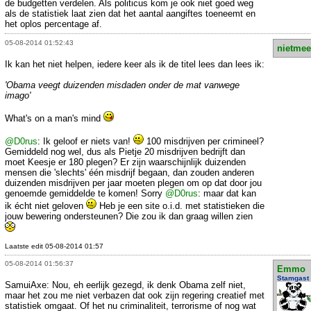
de budgetten verdelen. Als politicus kom je ook niet goed weg
als de statistiek laat zien dat het aantal aangiftes toeneemt en
het oplos percentage af.
05-08-2014 01:52:43
nietmee
Ik kan het niet helpen, iedere keer als ik de titel lees dan lees ik:
'Obama veegt duizenden misdaden onder de mat vanwege
imago'
What's on a man's mind
@D0rus
: Ik geloof er niets van!
100 misdrijven per crimineel?
Gemiddeld nog wel, dus als Pietje 20 misdrijven bedrijft dan
moet Keesje er 180 plegen? Er zijn waarschijnlijk duizenden
mensen die 'slechts' één misdrijf begaan, dan zouden anderen
duizenden misdrijven per jaar moeten plegen om op dat door jou
genoemde gemiddelde te komen! Sorry
@D0rus
: maar dat kan
ik écht niet geloven
Heb je een site o.i.d. met statistieken die
jouw bewering ondersteunen? Die zou ik dan graag willen zien
Laatste edit 05-08-2014 01:57
05-08-2014 01:56:37
Emmo
Stamgast
SamuiAxe: Nou, eh eerlijk gezegd, ik denk Obama zelf niet,
maar het zou me niet verbazen dat ook zijn regering creatief met
statistiek omgaat. Of het nu criminaliteit, terrorisme of nog wat