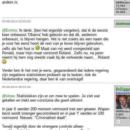
anders is.
WMRindex
73.581
OTindex:
28.969
05-08-2014 02:02:00
nietmee
@Emmo
: Ik denk, (ben het eigenlijk vergeten), dat ik de eerste
keer onbewust 'Obama' heb gelezen en dat dit, wederom
onbewust, is blijven hangen. Het is net zoiets als een naam die
je voor het eerst hoort de rest van je leven blijven gebruiken,
zelfs als het fout is
Maat van mij werd voorgesteld aan
Ronald, maar mijn maat verstond Roland.. Zelfs nu, na jaren
noemt hij hem nog steeds vaak bij de verkeerde naam... Roland
Verder ben ik het met je eens, gegarandeerd dat iedere regering
zijn negatieve statistieken probeert op te leuken, óók de
Nederlandse regering, daar ben ik van overtuigd!
05-08-2014 08:51:04
DrZiggy
Administr
@stora
: Statistieken zijn er om mee te spelen. Je ziet wat
getallen en trekt een conclusie die goed uitkomt.
In jaar X werden 200 mensen vermoord met een geweer. Wapen
WMRindex
bezit wordt strenger gecontroleerd en in jaar Y werden er 100
4.883
vermoord. Nieuws: "Criminaliteit daalt".
OTindex: 
S
Terwijl eigenlijk door de strengere controle alleen