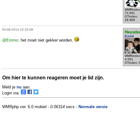
WMRindex
73.581
OTindex:
28.969
05-08-2014 22:33:08
Heusde
Erelid
@Emmo
: het moet niet gekker worden.
WMRindex
4.081
OTindex: 
Om hier te kunnen reageren moet je lid zijn.
Meld je
nu
aan.
Login via:
WMRphp ver. 6.0 mobiel -
0.06314
secs -
Normale versie