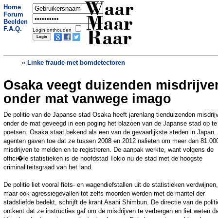
Waar
Home
Forum
Maar
Beelden
F.A.Q.
Login onthouden
Raar
«
Linke fraude met bomdetectoren
Osaka veegt duizenden misdrijve
Ijsje verandert van kleur als je eraan likt
»
onder mat vanwege imago
De politie van de Japanse stad Osaka heeft jarenlang tienduizenden misdrij
onder de mat geveegd in een poging het blazoen van de Japanse stad op te
poetsen. Osaka staat bekend als een van de gevaarlijkste steden in Japan.
agenten gaven toe dat ze tussen 2008 en 2012 nalieten om meer dan 81.00
misdrijven te melden en te registreren. De aanpak werkte, want volgens de
offici�le statistieken is de hoofdstad Tokio nu de stad met de hoogste
criminaliteitsgraad van het land.
De politie liet vooral fiets- en wagendiefstallen uit de statistieken verdwijnen,
maar ook agressiegevallen tot zelfs moorden werden met de mantel der
stadsliefde bedekt, schrijft de krant Asahi Shimbun. De directie van de politi
ontkent dat ze instructies gaf om de misdrijven te verbergen en liet weten d