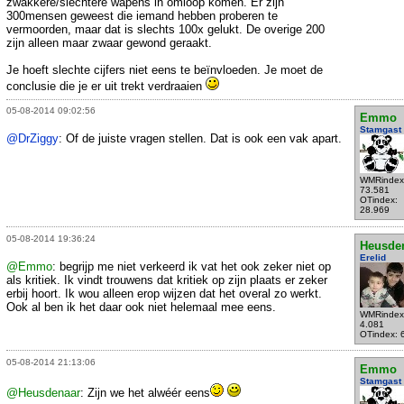
zwakkere/slechtere wapens in omloop komen. Er zijn
300mensen geweest die iemand hebben proberen te
vermoorden, maar dat is slechts 100x gelukt. De overige 200
zijn alleen maar zwaar gewond geraakt.
Je hoeft slechte cijfers niet eens te beïnvloeden. Je moet de
conclusie die je er uit trekt verdraaien
05-08-2014 09:02:56
Emmo
Stamgast
@DrZiggy
: Of de juiste vragen stellen. Dat is ook een vak apart.
WMRindex
73.581
OTindex:
28.969
05-08-2014 19:36:24
Heusde
Erelid
@Emmo
: begrijp me niet verkeerd ik vat het ook zeker niet op
als kritiek. Ik vindt trouwens dat kritiek op zijn plaats er zeker
erbij hoort. Ik wou alleen erop wijzen dat het overal zo werkt.
Ook al ben ik het daar ook niet helemaal mee eens.
WMRindex
4.081
OTindex: 
05-08-2014 21:13:06
Emmo
Stamgast
@Heusdenaar
: Zijn we het alwéér eens