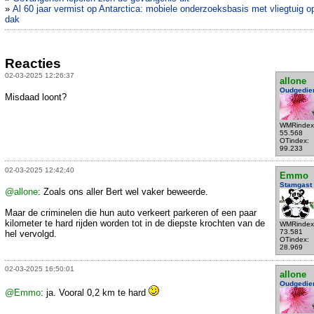
»
Al 60 jaar vermist op Antarctica: mobiele onderzoeksbasis met vliegtuig o
dak
Reacties
02-03-2025 12:26:37
allone
Oudgedie
Misdaad loont?
WMRindex
55.568
OTindex:
99.233
02-03-2025 12:42:40
Emmo
Stamgast
@allone
: Zoals ons aller Bert wel vaker beweerde.
Maar de criminelen die hun auto verkeert parkeren of een paar
kilometer te hard rijden worden tot in de diepste krochten van de
WMRindex
73.581
hel vervolgd.
OTindex:
28.969
02-03-2025 16:50:01
allone
Oudgedie
@Emmo
: ja. Vooral 0,2 km te hard