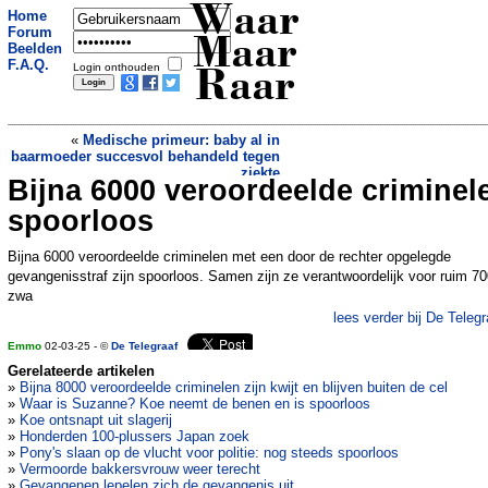
Waar
Home
Forum
Maar
Beelden
F.A.Q.
Login onthouden
Raar
«
Medische primeur: baby al in
baarmoeder succesvol behandeld tegen
ziekte
Bijna 6000 veroordeelde criminel
Inwoners Haarlemmermeer verbaasd nu
gemeente na decennia gaat handhaven
spoorloos
»
Bijna 6000 veroordeelde criminelen met een door de rechter opgelegde
gevangenisstraf zijn spoorloos. Samen zijn ze verantwoordelijk voor ruim 7
zwa
lees verder bij De Telegr
Emmo
02-03-25 - ©
De Telegraaf
Gerelateerde artikelen
»
Bijna 8000 veroordeelde criminelen zijn kwijt en blijven buiten de cel
»
Waar is Suzanne? Koe neemt de benen en is spoorloos
»
Koe ontsnapt uit slagerij
»
Honderden 100-plussers Japan zoek
»
Pony's slaan op de vlucht voor politie: nog steeds spoorloos
»
Vermoorde bakkersvrouw weer terecht
»
Gevangenen lepelen zich de gevangenis uit