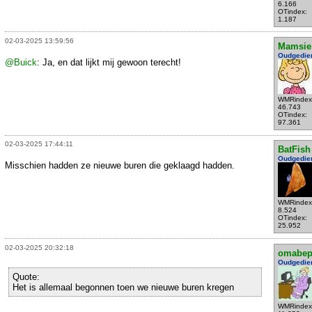
6.166
OTindex:
1.187
02-03-2025 13:59:56
Mamsie
Oudgedie
@Buick
: Ja, en dat lijkt mij gewoon terecht!
WMRindex
46.743
OTindex:
97.361
02-03-2025 17:44:11
BatFish
Oudgedie
Misschien hadden ze nieuwe buren die geklaagd hadden.
WMRindex
8.524
OTindex:
25.952
02-03-2025 20:32:18
omabe
Oudgedie
Quote:
Het is allemaal begonnen toen we nieuwe buren kregen
WMRindex