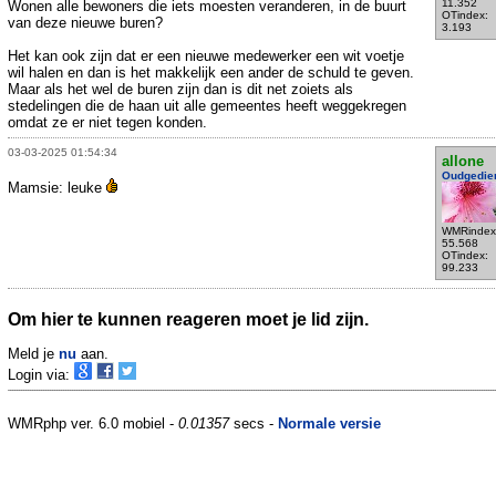
11.352
Wonen alle bewoners die iets moesten veranderen, in de buurt
OTindex:
van deze nieuwe buren?
3.193
Het kan ook zijn dat er een nieuwe medewerker een wit voetje
wil halen en dan is het makkelijk een ander de schuld te geven.
Maar als het wel de buren zijn dan is dit net zoiets als
stedelingen die de haan uit alle gemeentes heeft weggekregen
omdat ze er niet tegen konden.
03-03-2025 01:54:34
allone
Oudgedie
Mamsie: leuke
WMRindex
55.568
OTindex:
99.233
Om hier te kunnen reageren moet je lid zijn.
Meld je
nu
aan.
Login via:
WMRphp ver. 6.0 mobiel -
0.01357
secs -
Normale versie