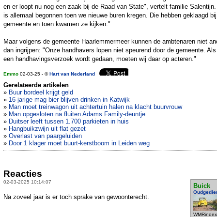
en er loopt nu nog een zaak bij de Raad van State", vertelt familie Salentijn.
is allemaal begonnen toen we nieuwe buren kregen. Die hebben geklaagd bij
gemeente en toen kwamen ze kijken."
Maar volgens de gemeente Haarlemmermeer kunnen de ambtenaren niet an
dan ingrijpen: "Onze handhavers lopen niet speurend door de gemeente. Als
een handhavingsverzoek wordt gedaan, moeten wij daar op acteren."
Emmo
02-03-25 - ©
Hart van Nederland
Gerelateerde artikelen
»
Buur bordeel krijgt geld
»
16-jarige mag bier blijven drinken in Katwijk
»
Man moet treinwagon uit achtertuin halen na klacht buurvrouw
»
Man opgesloten na fluiten Adams Family-deuntje
»
Duitser leeft tussen 1.700 parkieten in huis
»
Hangbuikzwijn uit flat gezet
»
Overlast van paargeluiden
»
Door 1 klager moet buurt-kerstboom in Leiden weg
Reacties
02-03-2025 10:14:07
Buick
Oudgedie
Na zoveel jaar is er toch sprake van gewoonterecht.
WMRindex