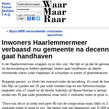
Waar
Home
Forum
Maar
Beelden
F.A.Q.
Login onthouden
Raar
«
Bijna 6000 veroordeelde criminelen
spoorloos
Inwoners Haarlemmermeer
Man ramt winkelpand na poging diefstal
van een auto
»
verbaasd nu gemeente na decenn
gaat handhaven
In de Haarlemmermeer snappen ze er niks van. Het lijkt er op dat de gemee
na decennialang te hebben gedoogd, ineens gaat handhaven op allerlei
onroerende zaken zoals trappetjes of schuurtjes in tuinen of groentekassen.
'Burgertje pesten', zo klinkt het morrend onder de bevolking. Zo moet de fami
Van Rijn uit Lijnden een 25 jaar oude metalen trap en een fietsenschuurtje
weghalen voor 17 maart en de familie Salentijn uit Nieuw-Vennep is berispt
omdat een 35 jaar oude groentekas maar liefst 2 vierkante meter te groot is.
"Onze kas die er al sinds eind jaren 80 van de vorige eeuw staat, blijkt nu 2
vierkante meter te groot te zijn. Dat begon met een dwangsom van 11.000 e