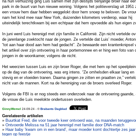
na hun verhuizing ging Luis samen met zijn destijds tienjarige broer naar ee
park in de buurt van hun nieuwe woning. Volgens het politieverslag uit 1951
een vrouw hem daar hebben weggelokt door hem snoep te beloven. De vro
nam het kind mee naar New York, duizenden kilometers verderop, waar hij
uiteindelijk terechtkwam bij een echtpaar dat hem opvoedde als hun eigen z
In juni werd Luis herenigd met zijn familie in Californië. Zijn nicht vertelde ov
de jarenlange zoektocht naar de jongen. Ze vertelde dat Luis’ moeder, Anton
“tot aan haar dood aan hem had gedacht”. Ze bewaarde een krantenknipsel 
het artikel over zijn ontvoering in haar portemonnee en er hing een foto van 
jongen in de woonkamer, volgens de nicht.
Het weerzien tussen Luis en zijn broer Roger, die met hem op het speelplei
op de dag van de ontvoering, was erg intens. “Ze omhelsden elkaar lang en
stevig en er vloeiden tranen. Daarna gingen ze zitten en praatten ze,” vertel
nicht van de mannen. Kort na de hereniging van de broers overleed Roger.
Volgens de FBI is er nog steeds een onderzoek naar de ontvoering gaande, a
de vrouw die Luis meelokte ondertussen overleden.
GinnyWemel
24-09-24 - ©
Brabants Dagblad
Gerelateerde artikelen
»
Buurtkat Fred, die voor tweede keer ontvoerd was, na maanden teruggev
»
Ontvoerde Melissa na 51 jaar herenigd met familie door DNA-match
»
Haar baby ’kwam om in een brand’, maar moeder komt dochtertje zes jaar 
tegen op feestje