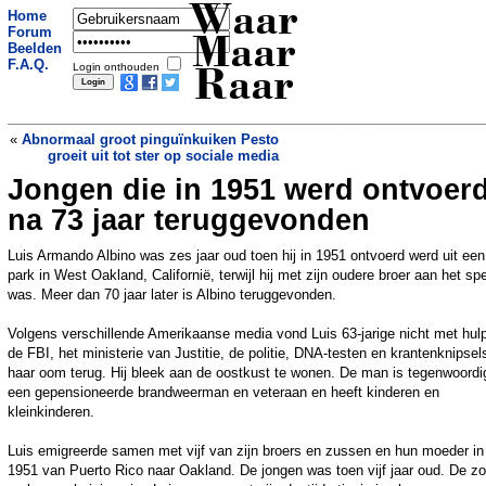
Waar
Home
Forum
Maar
Beelden
F.A.Q.
Login onthouden
Raar
«
Abnormaal groot pinguïnkuiken Pesto
groeit uit tot ster op sociale media
Jongen die in 1951 werd ontvoer
Levende muis springt uit
vliegtuigmaaltijd, toestel moet direct
na 73 jaar teruggevonden
landen
»
Luis Armando Albino was zes jaar oud toen hij in 1951 ontvoerd werd uit een
park in West Oakland, Californië, terwijl hij met zijn oudere broer aan het sp
was. Meer dan 70 jaar later is Albino teruggevonden.
Volgens verschillende Amerikaanse media vond Luis 63-jarige nicht met hul
de FBI, het ministerie van Justitie, de politie, DNA-testen en krantenknipsel
haar oom terug. Hij bleek aan de oostkust te wonen. De man is tegenwoordi
een gepensioneerde brandweerman en veteraan en heeft kinderen en
kleinkinderen.
Luis emigreerde samen met vijf van zijn broers en zussen en hun moeder in
1951 van Puerto Rico naar Oakland. De jongen was toen vijf jaar oud. De z