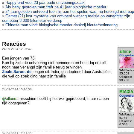
»
Happy end voor 23 jaar oude ontvoeringszaak
»
Als baby gestolen man treft na 41 jaar biologische moeder
»
24 jaar geleden ontvoerd toen hij aan het spelen was, nu herenigd met pa
»
Gamer (21) lost mysterie van ontvoerd vierjarig meisje op vanachter zijn
computer 8.000 kilometer verderop
»
Chinese man vindt biologische moeder dankzij kleuterherinnering
Reacties
24-09-2024 12:25:47
allone
Oudgedie
Een jongen van 73.
Kon hij zich de ontvoering niet herinneren en heeft hij er zelf
nooit naar verlangd zijn familie terug te vinden
WMRindex
Zoals Saroo, de
jongen uit India, geadopteerd door Australiërs,
55.568
die wel op zoek ging naar zijn familie
OTindex:
99.233
24-09-2024 15:16:56
MIADIA
Oudgedie
@allone
: misschien heeft hij het wel geprobeerd, maar na een
tijd opgegeven?
WMRindex
5.748
OTindex:
6.568
24-09-2024 17:54:22