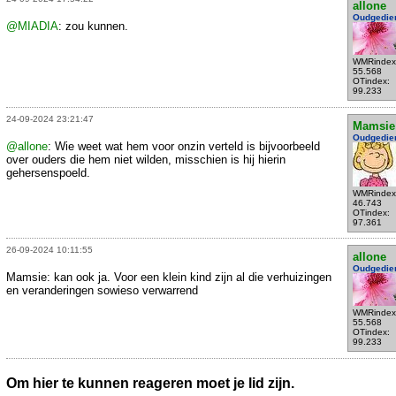
allone
Oudgedie
@MIADIA
: zou kunnen.
WMRindex
55.568
OTindex:
99.233
24-09-2024 23:21:47
Mamsie
Oudgedie
@allone
: Wie weet wat hem voor onzin verteld is bijvoorbeeld
over ouders die hem niet wilden, misschien is hij hierin
gehersenspoeld.
WMRindex
46.743
OTindex:
97.361
26-09-2024 10:11:55
allone
Oudgedie
Mamsie: kan ook ja. Voor een klein kind zijn al die verhuizingen
en veranderingen sowieso verwarrend
WMRindex
55.568
OTindex:
99.233
Om hier te kunnen reageren moet je lid zijn.