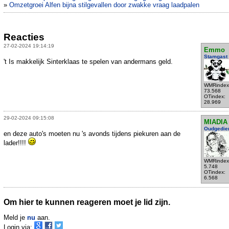
»
Omzetgroei Alfen bijna stilgevallen door zwakke vraag laadpalen
Reacties
27-02-2024 19:14:19
Emmo
Stamgast
't Is makkelijk Sinterklaas te spelen van andermans geld.
WMRindex
73.568
OTindex:
28.969
29-02-2024 09:15:08
MIADIA
Oudgedie
en deze auto's moeten nu 's avonds tijdens piekuren aan de
lader!!!!
WMRindex
5.748
OTindex:
6.568
Om hier te kunnen reageren moet je lid zijn.
Meld je
nu
aan.
Login via: