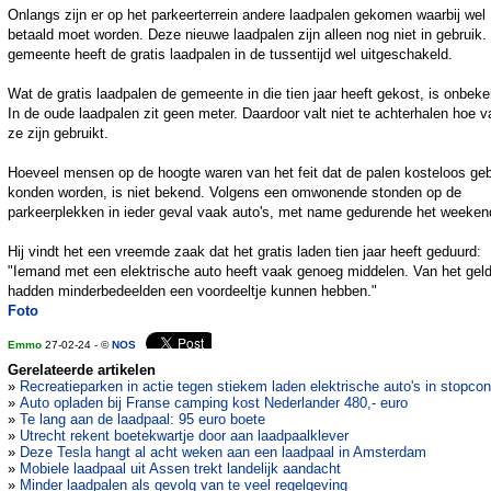
Onlangs zijn er op het parkeerterrein andere laadpalen gekomen waarbij wel
betaald moet worden. Deze nieuwe laadpalen zijn alleen nog niet in gebruik.
gemeente heeft de gratis laadpalen in de tussentijd wel uitgeschakeld.
Wat de gratis laadpalen de gemeente in die tien jaar heeft gekost, is onbeke
In de oude laadpalen zit geen meter. Daardoor valt niet te achterhalen hoe 
ze zijn gebruikt.
Hoeveel mensen op de hoogte waren van het feit dat de palen kosteloos geb
konden worden, is niet bekend. Volgens een omwonende stonden op de
parkeerplekken in ieder geval vaak auto's, met name gedurende het weeken
Hij vindt het een vreemde zaak dat het gratis laden tien jaar heeft geduurd:
"Iemand met een elektrische auto heeft vaak genoeg middelen. Van het gel
hadden minderbedeelden een voordeeltje kunnen hebben."
Foto
Emmo
27-02-24 - ©
NOS
Gerelateerde artikelen
»
Recreatieparken in actie tegen stiekem laden elektrische auto's in stopcon
»
Auto opladen bij Franse camping kost Nederlander 480,- euro
»
Te lang aan de laadpaal: 95 euro boete
»
Utrecht rekent boetekwartje door aan laadpaalklever
»
Deze Tesla hangt al acht weken aan een laadpaal in Amsterdam
»
Mobiele laadpaal uit Assen trekt landelijk aandacht
»
Minder laadpalen als gevolg van te veel regelgeving