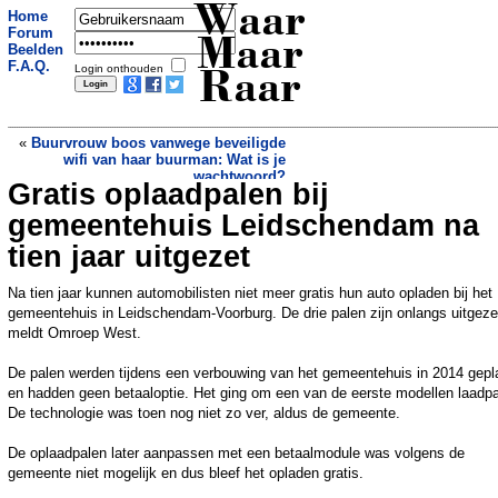
Waar
Home
Forum
Maar
Beelden
F.A.Q.
Login onthouden
Raar
«
Buurvrouw boos vanwege beveiligde
wifi van haar buurman: Wat is je
wachtwoord?
Gratis oplaadpalen bij
Eritrese vluchtelinge (30) met baby
weigert woning: te klein en te onveilig
»
gemeentehuis Leidschendam na
tien jaar uitgezet
Na tien jaar kunnen automobilisten niet meer gratis hun auto opladen bij het
gemeentehuis in Leidschendam-Voorburg. De drie palen zijn onlangs uitgeze
meldt Omroep West.
De palen werden tijdens een verbouwing van het gemeentehuis in 2014 gepl
en hadden geen betaaloptie. Het ging om een van de eerste modellen laadpa
De technologie was toen nog niet zo ver, aldus de gemeente.
De oplaadpalen later aanpassen met een betaalmodule was volgens de
gemeente niet mogelijk en dus bleef het opladen gratis.