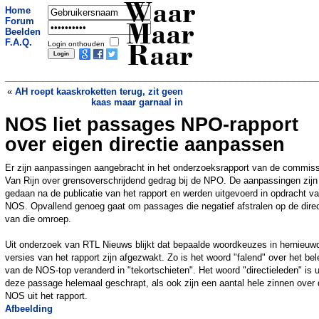
Waar
Home
Forum
Maar
Beelden
F.A.Q.
Login onthouden
Raar
«
AH roept kaaskroketten terug, zit geen
kaas maar garnaal in
NOS liet passages NPO-rapport
OM eist 11 jaar tegen moeder voor
doodziek maken van haar kinderen
»
over eigen directie aanpassen
Er zijn aanpassingen aangebracht in het onderzoeksrapport van de commiss
Van Rijn over grensoverschrijdend gedrag bij de NPO. De aanpassingen zijn
gedaan na de publicatie van het rapport en werden uitgevoerd in opdracht v
NOS. Opvallend genoeg gaat om passages die negatief afstralen op de direc
van die omroep.
Uit onderzoek van RTL Nieuws blijkt dat bepaalde woordkeuzes in hernieuw
versies van het rapport zijn afgezwakt. Zo is het woord "falend" over het bel
van de NOS-top veranderd in "tekortschieten". Het woord "directieleden" is u
deze passage helemaal geschrapt, als ook zijn een aantal hele zinnen over
NOS uit het rapport.
Afbeelding