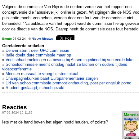
Volgens de commissie Van Rijn is de eerdere versie van het rapport een
conceptversie die "abusievelijk" online is gezet. Wijzigingen die de NOS voo
publicatie mocht verzoeken, werden door een fout van de commissie niet
behandeld. "Na publicatie van het rapport werd de commissie hierop gewez
door de directie van de NOS. Daarop heeft de commissie deze fout hersteld
Emmo
07-02-24 - ©
Nieuw Nieuws
Gerelateerde artikelen
»
Denver stemt over UFO commissie
»
Italie doekt dure commissie maar op
»
Veel schademeldingen na beving bij Assen ingediend bij verkeerde loket
»
Schoolcommissie neemt ontslag nadat ze lachen om ouders tijdens
videoconferentie
»
Mensen massaal te vroeg bij stemlokaal
»
Champagnekurken baart Europarlementarier zorgen
»
Lid van schoolcommissie promoot onthouding, post per ongeluk porno
»
Student geslaagd, school gezakt
Reacties
07-02-2024 15:11:32
Mamsie
Oudgedie
Iets met de hand boven het eigen hoofd houden, of zoiets?
WMRindex