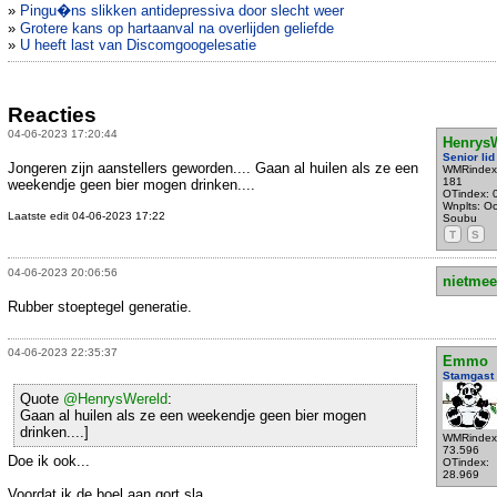
»
Pingu�ns slikken antidepressiva door slecht weer
»
Grotere kans op hartaanval na overlijden geliefde
»
U heeft last van Discomgoogelesatie
Reacties
04-06-2023 17:20:44
Henrys
Senior lid
Jongeren zijn aanstellers geworden.... Gaan al huilen als ze een
WMRindex
181
weekendje geen bier mogen drinken....
OTindex: 
Wnplts: Oo
Laatste edit 04-06-2023 17:22
Soubu
T
S
04-06-2023 20:06:56
nietmee
Rubber stoeptegel generatie.
04-06-2023 22:35:37
Emmo
Stamgast
Quote
@HenrysWereld
:
Gaan al huilen als ze een weekendje geen bier mogen
drinken....]
WMRindex
73.596
Doe ik ook...
OTindex:
28.969
Voordat ik de boel aan gort sla.