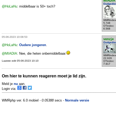
MIADIA
Oudgedie
@HoLaHu
: middelbaar is 50+ toch?
WMRindex
5.748
OTindex:
6.568
05-06-2023 10:08:53
venzje
Oudgedie
@HoLaHu
:
Oudere jongeren
.
@MIADIA
: Nee, die heten onbemiddelbaar.
WMRindex
22.626
Laatste edit 05-06-2023 10:10
OTindex:
7.917
Om hier te kunnen reageren moet je lid zijn.
Meld je
nu
aan.
Login via:
WMRphp ver. 6.0 mobiel -
0.05388
secs -
Normale versie