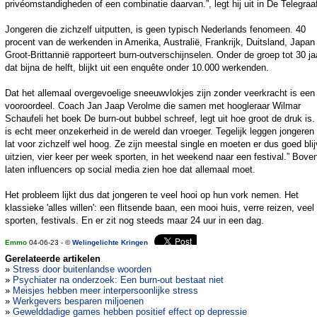
privéomstandigheden of een combinatie daarvan.”, legt hij uit in De Telegraa
Jongeren die zichzelf uitputten, is geen typisch Nederlands fenomeen. 40
procent van de werkenden in Amerika, Australië, Frankrijk, Duitsland, Japan
Groot-Brittannië rapporteert burn-outverschijnselen. Onder de groep tot 30 ja
dat bijna de helft, blijkt uit een enquête onder 10.000 werkenden.
Dat het allemaal overgevoelige sneeuwvlokjes zijn zonder veerkracht is een
vooroordeel. Coach Jan Jaap Verolme die samen met hoogleraar Wilmar
Schaufeli het boek De burn-out bubbel schreef, legt uit hoe groot de druk is.
is echt meer onzekerheid in de wereld dan vroeger. Tegelijk leggen jongeren
lat voor zichzelf wel hoog. Ze zijn meestal single en moeten er dus goed bli
uitzien, vier keer per week sporten, in het weekend naar een festival.” Bove
laten influencers op social media zien hoe dat allemaal moet.
Het probleem lijkt dus dat jongeren te veel hooi op hun vork nemen. Het
klassieke 'alles willen': een flitsende baan, een mooi huis, verre reizen, veel
sporten, festivals. En er zit nog steeds maar 24 uur in een dag.
Emmo
04-06-23 - ©
Welingelichte Kringen
Gerelateerde artikelen
»
Stress door buitenlandse woorden
»
Psychiater na onderzoek: Een burn-out bestaat niet
»
Meisjes hebben meer interpersoonlijke stress
»
Werkgevers besparen miljoenen
»
Gewelddadige games hebben positief effect op depressie