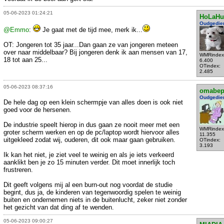
05-06-2023 01:24:21
HoLaHu
Oudgedie
@Emmo
:
Je gaat met de tijd mee, merk ik...
OT: Jongeren tot 35 jaar...Dan gaan ze van jongeren meteen
over naar middelbaar? Bij jongeren denk ik aan mensen van 17,
WMRindex
18 tot aan 25...
6.400
OTindex:
2.485
05-06-2023 08:37:16
omabe
Oudgedie
De hele dag op een klein schermpje van alles doen is ook niet
goed voor de hersenen.
De industrie speelt hierop in dus gaan ze nooit meer met een
WMRindex
groter scherm werken en op de pc/laptop wordt hiervoor alles
11.355
uitgekleed zodat wij, ouderen, dit ook maar gaan gebruiken.
OTindex:
3.193
Ik kan het niet, je ziet veel te weinig en als je iets verkeerd
aanklikt ben je zo 15 minuten verder. Dit moet innerlijk toch
frustreren.
Dit geeft volgens mij al een burn-out nog voordat de studie
begint, dus ja, de kinderen van tegenwoordig spelen te weinig
buiten en ondernemen niets in de buitenlucht, zeker niet zonder
het gezicht van dat ding af te wenden.
05-06-2023 09:00:27