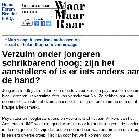
Waar
Home
Forum
Maar
Beelden
F.A.Q.
Login onthouden
Raar
«
Man slaapt tussen twee matrassen op
straat en belandt bijna in vuilniswagen
Verzuim onder jongeren
Man in boot ziet brug te laat, stoot
keihard hoofd en moet zwaargewond
schrikbarend hoog: zijn het
naar ziekenhuis
»
aanstellers of is er iets anders aa
de hand?
Jongeren tot 35 jaar melden zich steeds vaker ziek om psychische redenen
bleek gisteren uit verzuimcijfers van verzekeraar NN. Ze hebben last van
depressies, angsten of overspannenheid. Een groot probleem op de toch al
krappe arbeidsmarkt.
Psychiater en hoogleraar stress en veerkracht Christiaan Vinkers van het
Amsterdam UMC weet niet goed waar het door komt dat jongeren de handd
in de ring gooien. "Er zijn duizend en één redenen waarom mensen uitvallen,
is een erg diverse groep. Het kan door het werk komen, door