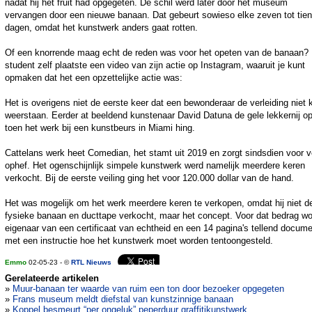
nadat hij het fruit had opgegeten. De schil werd later door het museum
vervangen door een nieuwe banaan. Dat gebeurt sowieso elke zeven tot tien
dagen, omdat het kunstwerk anders gaat rotten.
Of een knorrende maag echt de reden was voor het opeten van de banaan?
student zelf plaatste een video van zijn actie op Instagram, waaruit je kunt
opmaken dat het een opzettelijke actie was:
Het is overigens niet de eerste keer dat een bewonderaar de verleiding niet 
weerstaan. Eerder at beeldend kunstenaar David Datuna de gele lekkernij o
toen het werk bij een kunstbeurs in Miami hing.
Cattelans werk heet Comedian, het stamt uit 2019 en zorgt sindsdien voor v
ophef. Het ogenschijnlijk simpele kunstwerk werd namelijk meerdere keren
verkocht. Bij de eerste veiling ging het voor 120.000 dollar van de hand.
Het was mogelijk om het werk meerdere keren te verkopen, omdat hij niet d
fysieke banaan en ducttape verkocht, maar het concept. Voor dat bedrag wo
eigenaar van een certificaat van echtheid en een 14 pagina's tellend docum
met een instructie hoe het kunstwerk moet worden tentoongesteld.
Emmo
02-05-23 - ©
RTL Nieuws
Gerelateerde artikelen
»
Muur-banaan ter waarde van ruim een ton door bezoeker opgegeten
»
Frans museum meldt diefstal van kunstzinnige banaan
»
Koppel besmeurt “per ongeluk” peperduur graffitikunstwerk