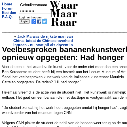
Waar
Home
Forum
Maar
Beelden
F.A.Q.
Login onthouden
Raar
«
Jack Ma was de rijkste man van
China, totdat de Chinese overheid
ingreep - nu start hij als docent in
Veelbesproken bananenkunstwer
Liz Truss moet dokken voor verdwenen
Japan
badjassen: flinke rekening privékosten
»
opnieuw opgegeten: Had honger
Voor de een is het waardevolle kunst, voor de ander niet meer dan een snac
Een Koreaanse student heeft bij een bezoek aan het Leeum Museum of Art 
Seoel het veelbesproken kunstwerk van de Italiaanse kunstenaar Maurizio
Cattelan opgegeten. De reden? "Hij had honger."
Helemaal vreemd is de actie van de student niet. Het kunstwerk is namelijk
eetbaar. Het gaat om een banaan die met ducttape is vastgemaakt aan de m
"De student zei dat hij het werk heeft opgegeten omdat hij honger had", zeg
woordvoerder van het museum tegen CNN.
Volgens CNN plakte de student de schil van de banaan weer terug op de mu