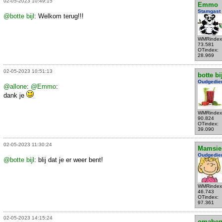
02-05-2023 10:49:15
Emmo
Stamgast
@botte bijl
: Welkom terug!!!
WMRindex
73.581
OTindex:
28.969
02-05-2023 10:51:13
botte bi
Oudgedie
@allone
:
@Emmo
:
dank je
WMRindex
90.824
OTindex:
39.090
02-05-2023 11:30:24
Mamsie
Oudgedie
@botte bijl
: blij dat je er weer bent!
WMRindex
46.743
OTindex:
97.361
02-05-2023 14:15:24
omabe