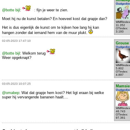
Oudgedie
@botte bijl
:
: fijn je weer te zien.
Moet hij nu de kunst betalen? En hoeveel kost dat grapje dan?
WMRindex
11.352
Het is dus eigenlijk de kunst om te kijken hoe lang hij kan
OTindex:
3.193
hangen zonder dat iemand hem van de muur plukt.
02-05-2023 17:47:10
Grouse
Oudgedie
@botte bijl
: Welkom terug
Weer opgeknapt?
WMRindex
5.802
OTindex:
4.897
03-05-2023 10:07:25
Mamsie
Oudgedie
@omabep
: Wat dat grapje hem kost? Het ligt eraan bij welke
super hij vervangende bananen haalt....
WMRindex
46.743
OTindex:
97.361