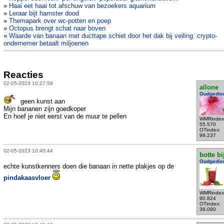
»
Haai eet haai tot afschuw van bezoekers aquarium
»
Leraar bijt hamster dood
»
Themapark over wc-potten en poep
»
Octopus brengt schat naar boven
»
Waarde van banaan met ducttape schiet door het dak bij veiling: crypto-
ondernemer betaalt miljoenen
Reacties
02-05-2023 10:27:58
allone
Oudgedie
geen kunst aan
Mijn bananen zijn goedkoper
En hoef je niet eerst van de muur te pellen
WMRindex
55.570
OTindex:
99.237
02-05-2023 10:40:44
botte bi
Oudgedie
echte kunstkenners doen die banaan in nette plakjes op de
pindakaasvloer
WMRindex
90.824
OTindex:
39.090