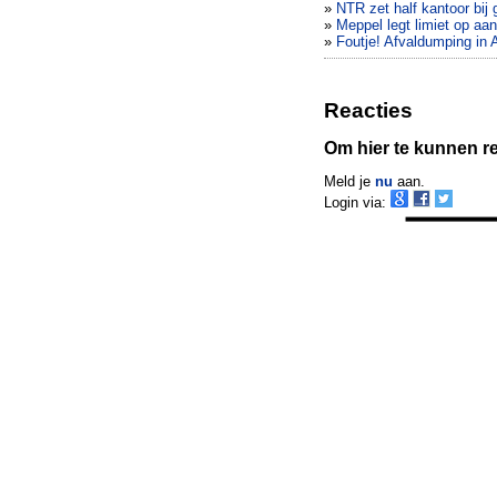
»
NTR zet half kantoor bij g
»
Meppel legt limiet op aa
»
Foutje! Afvaldumping in 
Reacties
Om hier te kunnen rea
Meld je
nu
aan.
Login via: