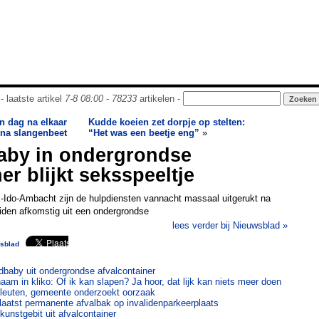
- laatste artikel
7-8 08:00
-
78233
artikelen -
en dag na elkaar
Kudde koeien zet dorpje op stelten:
na slangenbeet
“Het was een beetje eng”
»
aby in ondergrondse
er blijkt seksspeeltje
k-Ido-Ambacht zijn de hulpdiensten vannacht massaal uitgerukt na
iden afkomstig uit een ondergrondse
lees verder bij Nieuwsblad »
sblad
dbaby uit ondergrondse afvalcontainer
aam in kliko: Of ik kan slapen? Ja hoor, dat lijk kan niets meer doen
 Vleuten, gemeente onderzoekt oorzaak
atst permanente afvalbak op invalidenparkeerplaats
kunstgebit uit afvalcontainer