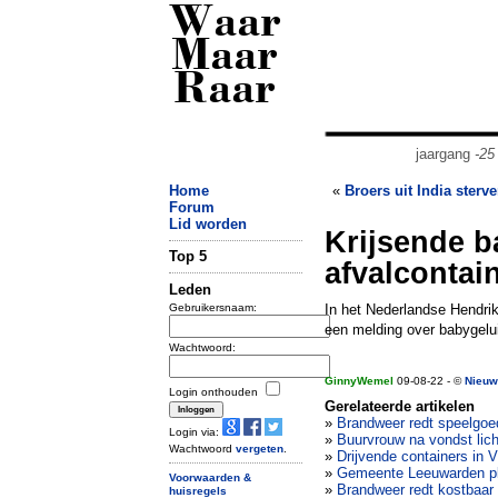
Waar
Maar
Raar
jaargang
-25
Home
«
Broers uit India sterv
Forum
Lid worden
Krijsende b
Top 5
afvalcontain
Leden
Gebruikersnaam:
In het Nederlandse Hendri
een melding over babygelu
Wachtwoord:
GinnyWemel
09-08-22 - ©
Nieuw
Login onthouden
Gerelateerde artikelen
»
Brandweer redt speelgoe
Login via:
»
Buurvrouw na vondst lich
Wachtwoord
vergeten
.
»
Drijvende containers in
»
Gemeente Leeuwarden pla
Voorwaarden &
»
Brandweer redt kostbaar 
huisregels