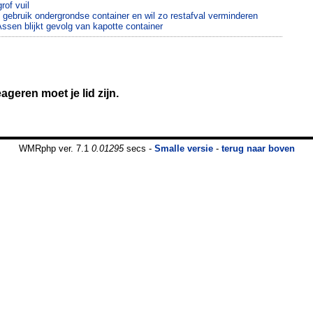
rof vuil
n gebruik ondergrondse container en wil zo restafval verminderen
Assen blijkt gevolg van kapotte container
geren moet je lid zijn.
WMRphp ver. 7.1
0.01295
secs -
Smalle versie
-
terug naar boven