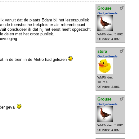
Grouse
Oudgediende
ijk vanuit dat de plaats Edam bij het lezerspubliek
nde toeristische trekpleister als referentiepunt
it concludeer ik dat hij het eerst heeft opgezocht
de delen met het grote publiek.
WMRindex: 5.802
oevoeging.
OTindex: 4.897
stora
Oudgediende
 dat in de trein in de Metro had gelezen
WMRindex:
18.714
OTindex: 2.861
Grouse
Oudgediende
eder geval
WMRindex: 5.802
OTindex: 4.897