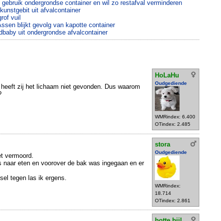
n gebruik ondergrondse container en wil zo restafval verminderen
kunstgebit uit afvalcontainer
rof vuil
Assen blijkt gevolg van kapotte container
dbaby uit ondergrondse afvalcontainer
HoLaHu
Oudgediende
 heeft zij het lichaam niet gevonden. Dus waarom
?
WMRindex: 6.400
OTindex: 2.485
stora
Oudgediende
iet vermoord.
s naar eten en voorover de bak was ingegaan en er
sel tegen las ik ergens.
WMRindex:
18.714
OTindex: 2.861
botte bijl