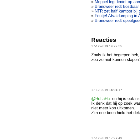
»
Meppel legt limiet op aa
»
Brandweer redt kostbaar 
»
NTR zet half kantoor bij g
»
Foutje! Afvaldumping in 
»
Brandweer redt speelgoe
Reacties
17-12-2019 14:29:55
Zoals ik het begrepen heb,
zou ze niet kunnen slapen
17-12-2019 16:04:17
@HoLaHu
. en hij is ook n
Ik denk dat hij op zoek wa
niet meer kon uitkomen.
Zijn ene been hield het dek
17-12-2019 17:27:49