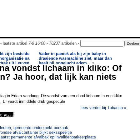
- laatste artikel
7-8 16:00
-
78237
artikelen -
kt zijn bestelde
Vader in paniek als hij zijn baby in
norganisatie na
draaiende wasmachine ziet, maar dan
rtrek uit Leuven
haalt hij opgelucht adem…
»
a vondst lichaam in kliko: Of
n? Ja hoor, dat lijk kan niets
 dag in Edam vandaag. De vondst van een dood lichaam in een kliko
 Er wordt inmiddels druk gespecule
lees verder bij Tubantia »
 Vleuten, gemeente onderzoekt oorzaak
ondse afvalcontainer blijkt seksspeeltje
atst permanente afvalbak op invalidenparkeerplaats