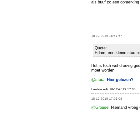
als buuf zo een opmerking
18-12-2019 16:57:57
Quote:
Edam, een kleine stad 
Het is toch wel droevig ges
moet worden.
@stora
:
Hier gelezen?
Laatste edit 18-12-2019 17:00
18-12-2019 17:01:08
@Grouse
: Niemand vroeg 