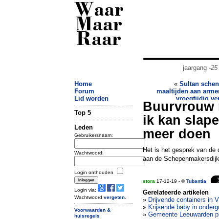
Waar
Maar
Raar
jaargang
-25
Home
«
Sultan schen
Forum
maaltijden aan arme
Lid worden
vroegtijdig ve
Buurvrouw n
Top 5
ik kan slape
Leden
meer doen
Gebruikersnaam:
Het is het gesprek van de
Wachtwoord:
aan de Schepenmakersdijk.
Login onthouden
stora
17-12-19 - ©
Tubantia
Login via:
Gerelateerde artikelen
Wachtwoord
vergeten
.
»
Drijvende containers in
»
Krijsende baby in ondergr
Voorwaarden &
»
Gemeente Leeuwarden pla
huisregels