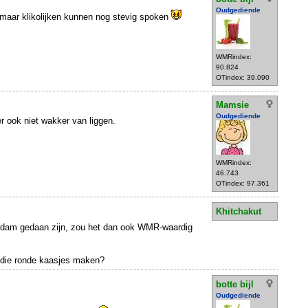
Oudgediende
 maar klikolijken kunnen nog stevig spoken
WMRindex:
90.824
OTindex: 39.090
Mamsie
Oudgediende
 er ook niet wakker van liggen.
WMRindex:
46.743
OTindex: 97.361
Khitchakut
rdam gedaan zijn, zou het dan ook WMR-waardig
 die ronde kaasjes maken?
botte bijl
Oudgediende