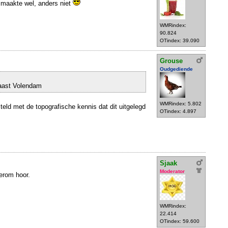
 maakte wel, anders niet
WMRindex:
90.824
OTindex: 39.090
Grouse
Oudgediende
naast Volendam
WMRindex: 5.802
teld met de topografische kennis dat dit uitgelegd
OTindex: 4.897
Sjaak
Moderator
erom hoor.
WMRindex:
22.414
OTindex: 59.600