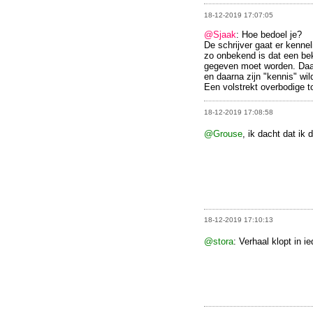
18-12-2019 17:07:05
@Sjaak
: Hoe bedoel je?
De schrijver gaat er kennel
zo onbekend is dat een beke
gegeven moet worden. Daaru
en daarna zijn "kennis" wil
Een volstrekt overbodige t
18-12-2019 17:08:58
@Grouse
, ik dacht dat ik
18-12-2019 17:10:13
@stora
: Verhaal klopt in i