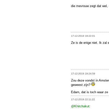
die mevrouw zegt dat wel,
17-12-2019 19:22:01
Ze is de enige niet. Ik zal
17-12-2019 19:24:59
Zou deze vondst in Amste
geweest zijn?
Edam, dat is toch waar ze
17-12-2019 22:11:22
@Khitchakut
: