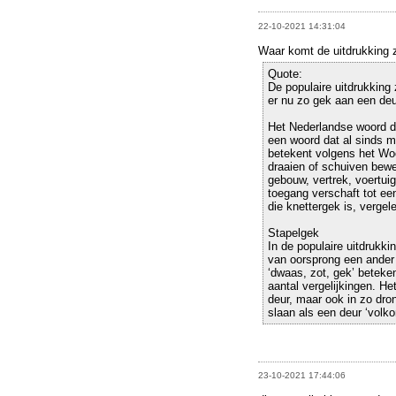
22-10-2021 14:31:04
Waar komt de uitdrukking 
Quote:
De populaire uitdrukking 
er nu zo gek aan een deur
Het Nederlandse woord de
een woord dat al sinds 
betekent volgens het Wo
draaien of schuiven bewe
gebouw, vertrek, voertuig
toegang verschaft tot e
die knettergek is, verge
Stapelgek
In de populaire uitdrukki
van oorsprong een ander
‘dwaas, zot, gek’ beteken
aantal vergelijkingen. He
deur, maar ook in zo dro
slaan als een deur ‘volk
23-10-2021 17:44:06