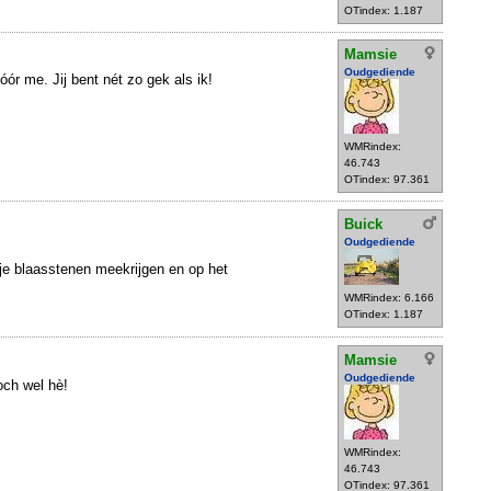
OTindex: 1.187
Mamsie
Oudgediende
vóór me. Jij bent nét zo gek als ik!
WMRindex:
46.743
OTindex: 97.361
Buick
Oudgediende
 je blaasstenen meekrijgen en op het
WMRindex: 6.166
OTindex: 1.187
Mamsie
Oudgediende
och wel hè!
WMRindex:
46.743
OTindex: 97.361