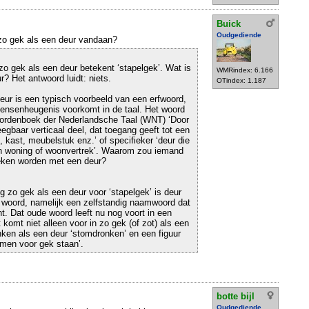
Buick
Oudgediende
zo gek als een deur vandaan?
zo gek als een deur betekent ‘stapelgek’. Wat is
WMRindex: 6.166
? Het antwoord luidt: niets.
OTindex: 1.187
ur is een typisch voorbeeld van een erfwoord,
mensenheugenis voorkomt in de taal. Het woord
ordenboek der Nederlandsche Taal (WNT) ‘Door
egbaar verticaal deel, dat toegang geeft tot een
, kast, meubelstuk enz.’ of specifieker ‘deur die
en woning of woonvertrek’. Waarom zou iemand
leken worden met een deur?
ng zo gek als een deur voor ‘stapelgek’ is deur
 woord, namelijk een zelfstandig naamwoord dat
t. Dat oude woord leeft nu nog voort in een
t komt niet alleen voor in zo gek (of zot) als een
nken als een deur ‘stomdronken’ en een figuur
omen voor gek staan’.
botte bijl
Oudgediende