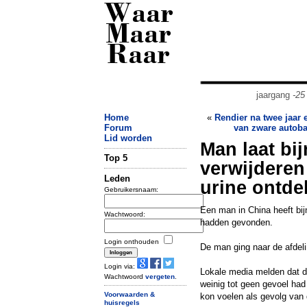
Waar
Maar
Raar
jaargang
-25
Home
«
Rendier na twee jaar e
Forum
van zware autob
Lid worden
Man laat bi
Top 5
verwijderen 
Leden
urine ontde
Gebruikersnaam:
Een man in China heeft bijn
Wachtwoord:
hadden gevonden.
Login onthouden
De man ging naar de afdeli
Login via:
Lokale media melden dat d
Wachtwoord
vergeten
.
weinig tot geen gevoel had
Voorwaarden &
kon voelen als gevolg van 
huisregels