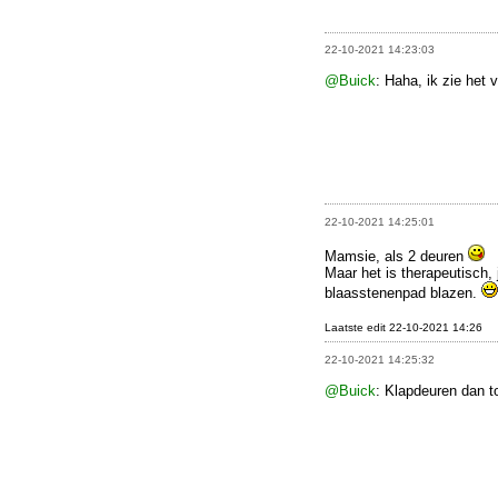
22-10-2021 14:23:03
@Buick
: Haha, ik zie het 
22-10-2021 14:25:01
Mamsie, als 2 deuren
Maar het is therapeutisch,
blaasstenenpad blazen.
Laatste edit 22-10-2021 14:26
22-10-2021 14:25:32
@Buick
: Klapdeuren dan t