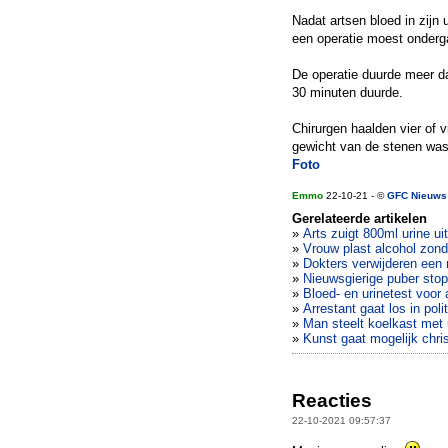
Nadat artsen bloed in zijn
een operatie moest ondergaa
De operatie duurde meer d
30 minuten duurde.
Chirurgen haalden vier of 
gewicht van de stenen wa
Foto
Emmo
22-10-21 - ©
GFC Nieuws
Gerelateerde artikelen
»
Arts zuigt 800ml urine ui
»
Vrouw plast alcohol zond
»
Dokters verwijderen een 
»
Nieuwsgierige puber stop
»
Bloed- en urinetest voor 
»
Arrestant gaat los in pol
»
Man steelt koelkast met
»
Kunst gaat mogelijk chr
Reacties
22-10-2021 09:57:37