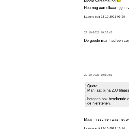
Mooie verzameling
Nou nog aan elkaar rijgen 
Laatste edit 22-10-2021 09:58
22-10-2021 10:09:42
De goede man had een comp
22-10-2021 10:10:51
Quote:
Man laat bijna 200
blaas
hetgeen ook betekende d
de
nierstenen.
Maar misschien was het w
Laatste edit 22-10-2021 10:14