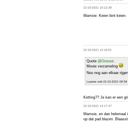
22-10-2021 10:12:39
Mamsie: Keien bint keien.
22-10-2021 12:19:51
Quote
@Grouse
:
Mooie verzameling
Nou nog aan elkaar rijge
Laatste edit 22-10-2021 09:58
Ketting?? Je kan er een g
22-10-2021 14:17:37
Mamsie, en dan helemaal in
op dat pad blazen. Blaass