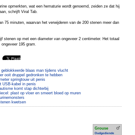
 urine opmerkten, wat een hematurie wordt genoemd, zeiden ze dat hij
n, schrijft Viral Tab.
an 75 minuten, waarvan het verwijderen van de 200 stenen meer dan
vijf stenen op met een diameter van ongeveer 2 centimeter. Het totaal
s ongeveer 195 gram.
t geblokkeerde blaas man tijdens vlucht
er ooit druppel gedronken te hebben
meter springtouw uit penis
t USB-kabel in penis
autisme komt stap dichterbij
itiecel: plast op vloer en smeert bloed op muren
 urinemonsters
istenen kwetsen
Grouse
Oudgediende