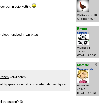
voor een mooie ketting
WMRindex: 5.804
OTindex: 4.897
Emmo
Stamgast
leet hunebed in z'n blaas.
WMRindex:
73.599
OTindex: 28.969
Mamsie
Oudgediende
stenen
verwijderen
at hij geen ongemak kon voelen als gevolg van
WMRindex:
46.743
OTindex: 97.361
el
tandsteen?
😁