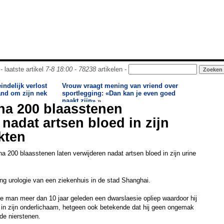
- laatste artikel
7-8 18:00
-
78238
artikelen -
indelijk verlost
Vrouw vraagt mening van vriend over
and om zijn nek
sportlegging: «Dan kan je even goed
naakt zijn»
»
jna 200 blaasstenen
nadat artsen bloed in zijn
kten
a 200 blaasstenen laten verwijderen nadat artsen bloed in zijn urine
ng urologie van een ziekenhuis in de stad Shanghai.
e man meer dan 10 jaar geleden een dwarslaesie opliep waardoor hij
 in zijn onderlichaam, hetgeen ook betekende dat hij geen ongemak
de nierstenen.