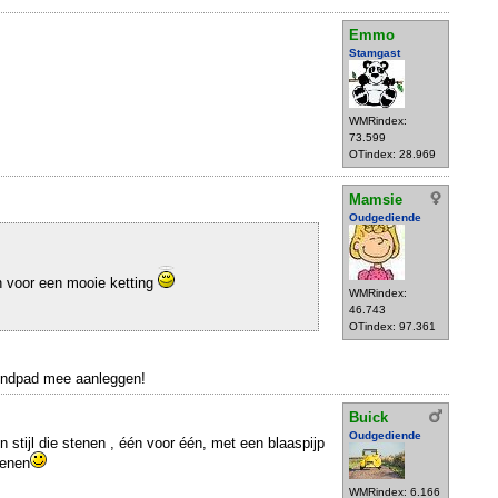
Emmo
Stamgast
WMRindex:
73.599
OTindex: 28.969
Mamsie
Oudgediende
n voor een mooie ketting
WMRindex:
46.743
OTindex: 97.361
rindpad mee aanleggen!
Buick
Oudgediende
 stijl die stenen , één voor één, met een blaaspijp
tenen
WMRindex: 6.166