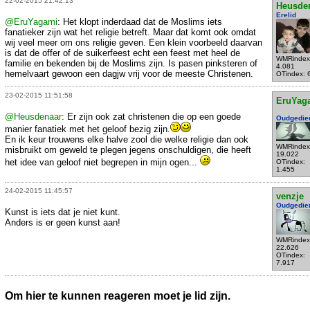
22-02-2015 21:42:13
Heusde
Erelid
@EruYagami
: Het klopt inderdaad dat de Moslims iets
fanatieker zijn wat het religie betreft. Maar dat komt ook omdat
wij veel meer om ons religie geven. Een klein voorbeeld daarvan
is dat de offer of de suikerfeest echt een feest met heel de
WMRindex
familie en bekenden bij de Moslims zijn. Is pasen pinksteren of
4.081
hemelvaart gewoon een dagjw vrij voor de meeste Christenen.
OTindex: 
23-02-2015 11:51:58
EruYag
@Heusdenaar
: Er zijn ook zat christenen die op een goede
Oudgedie
manier fanatiek met het geloof bezig zijn.
En ik keur trouwens elke halve zool die welke religie dan ook
WMRindex
misbruikt om geweld te plegen jegens onschuldigen, die heeft
19.022
het idee van geloof niet begrepen in mijn ogen...
OTindex:
1.455
24-02-2015 11:45:57
venzje
Oudgedie
Kunst is iets dat je niet kunt.
Anders is er geen kunst aan!
WMRindex
22.626
OTindex:
7.917
Om hier te kunnen reageren moet je lid zijn.