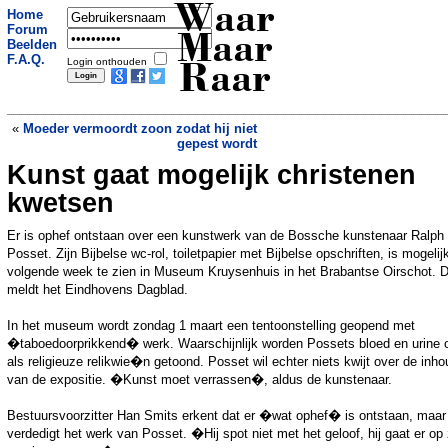
Waar
Home
Forum
Maar
Beelden
F.A.Q.
Login onthouden
Raar
«
Moeder vermoordt zoon zodat hij niet
gepest wordt
Kunst gaat mogelijk christenen
Intelligente mensen hebben een ding
gemeen: ze blijven laat op
»
kwetsen
Er is ophef ontstaan over een kunstwerk van de Bossche kunstenaar Ralph
Posset. Zijn Bijbelse wc-rol, toiletpapier met Bijbelse opschriften, is mogelij
volgende week te zien in Museum Kruysenhuis in het Brabantse Oirschot. D
meldt het Eindhovens Dagblad.
In het museum wordt zondag 1 maart een tentoonstelling geopend met
�taboedoorprikkend� werk. Waarschijnlijk worden Possets bloed en urine 
als religieuze relikwie�n getoond. Posset wil echter niets kwijt over de inho
van de expositie. �Kunst moet verrassen�, aldus de kunstenaar.
Bestuursvoorzitter Han Smits erkent dat er �wat ophef� is ontstaan, maar 
verdedigt het werk van Posset. �Hij spot niet met het geloof, hij gaat er op 