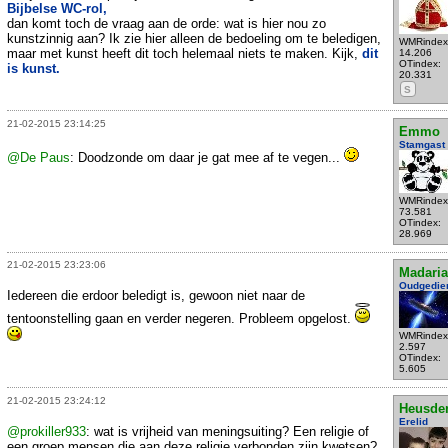
Bijbelse WC-rol,
dan komt toch de vraag aan de orde: wat is hier nou zo
kunstzinnig aan? Ik zie hier alleen de bedoeling om te beledigen,
WMRindex
maar met kunst heeft dit toch helemaal niets te maken. Kijk,
dit
14.206
OTindex:
is kunst.
20.331
S
21-02-2015 23:14:25
Emmo
Stamgast
@De Paus
: Doodzonde om daar je gat mee af te vegen...
WMRindex
73.581
OTindex:
28.969
21-02-2015 23:23:06
Madari
Oudgedie
Iedereen die erdoor beledigt is, gewoon niet naar de
tentoonstelling gaan en verder negeren. Probleem opgelost.
WMRindex
2.597
OTindex:
5.605
21-02-2015 23:24:12
Heusde
Erelid
@prokiller933
: wat is vrijheid van meningsuiting? Een religie of
een groep mensen die aan deze religie verbonden zijn kwetsen?