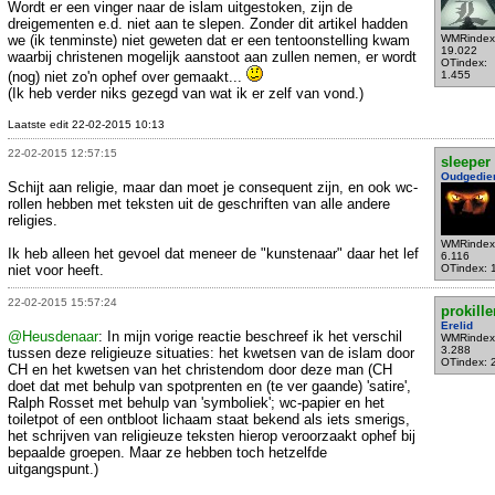
Wordt er een vinger naar de islam uitgestoken, zijn de
dreigementen e.d. niet aan te slepen. Zonder dit artikel hadden
we (ik tenminste) niet geweten dat er een tentoonstelling kwam
WMRindex
19.022
waarbij christenen mogelijk aanstoot aan zullen nemen, er wordt
OTindex:
(nog) niet zo'n ophef over gemaakt...
1.455
(Ik heb verder niks gezegd van wat ik er zelf van vond.)
Laatste edit 22-02-2015 10:13
22-02-2015 12:57:15
sleeper
Oudgedie
Schijt aan religie, maar dan moet je consequent zijn, en ook wc-
rollen hebben met teksten uit de geschriften van alle andere
religies.
WMRindex
Ik heb alleen het gevoel dat meneer de "kunstenaar" daar het lef
6.116
niet voor heeft.
OTindex: 
22-02-2015 15:57:24
prokille
Erelid
@Heusdenaar
: In mijn vorige reactie beschreef ik het verschil
WMRindex
3.288
tussen deze religieuze situaties: het kwetsen van de islam door
OTindex: 
CH en het kwetsen van het christendom door deze man (CH
doet dat met behulp van spotprenten en (te ver gaande) 'satire',
Ralph Rosset met behulp van 'symboliek'; wc-papier en het
toiletpot of een ontbloot lichaam staat bekend als iets smerigs,
het schrijven van religieuze teksten hierop veroorzaakt ophef bij
bepaalde groepen. Maar ze hebben toch hetzelfde
uitgangspunt.)