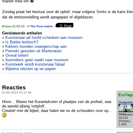
manier mee om.�
Zondag praat het bestuur over de ophef, maar volgens Smits is de kans kle
dat de tentoonstelling wordt aangepast of afgeblazen.
Emmo
21-02-15 - ©
The Post online
Gerelateerde artikelen
»
Kunstenaar wil hoofd schenken aan museum
»
Is Barbie lesbisch?
»
Kikkers toonden zwangerschap aan
»
Piemels gestolen uit Martenatuin
»
Overal tieten!
»
Australiers gaan naakt naar museum
»
Kunstwerk wordt kunstenaar fataal
»
Bijbelse teksten op wc-papier
Reacties
21-02-2015 20:17:40
EruYag
Hmm... Waren het Koranteksten of plaatjes van de profeet, was
Oudgedie
de wereld allang 'ontploft'..
Creatief met de bijbel, daar halen we nu de schouders over op...
WMRindex
19.022
OTindex:
1.455