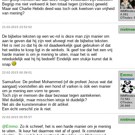
Begrijp me niet verkeerd ik ben totaal tegen (zinloos) geweld.
Maar wat Charlie Hebdo deed was toch ook kwetsen van vrijheid
WMRindex
van mening?
4.081
OTindex: 
21-02-2015 23:52:02
nietmee
De bijbelse teksten op een wc-rol is deze man zijn manier om
aan te geven dat hij zijn reet afveegt met de bijbelse teksten.
Het is niet zo dat hij de rol daadwerkelijk gaat gebruiken of dat
het weldra te koop ligt in de winkels. Ik geef toe dat het een vrij
harde manier is om je mening te uiten, maar het is wél
reteduidelijk wat hij hij bedoelt! Eindelijk een stukje kunst dat ik
snap
22-02-2015 00:39:01
Emmo
Stamgast
SamuiAxe: De profeet Mohammed (of de profeet Jezus wat dat
aangaat) voorstellen als een hond of varken is óók een manier
om je mening een vorm te geven.
Toch zijn er mensen die daar bezwaar tegen aantekenen.
WMRindex
73.581
Wel duidelijk, maar misschien ietsje té duidelijk?
OTindex:
Net als die kunstenmaker in dit artikel.
28.969
Een écht verschil zie ik niet.
22-02-2015 00:55:57
nietmee
@Emmo
: Zo ik schreef, het is een harde manier om je mening
te uiten.. Ik keur het daarmee niet af of goed. Ik constateer