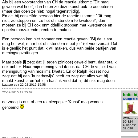
Als bij een voorstander van CH de reactie uitkomt: ''Dit mag
gewoon wel hoor'', dan horen ze deze kunst ook te accepteren
(maar dan doen ze niet; nogal tegenstrijdig).
En als bij eenzelfde persoon hier de reactie uitkomt: ''Dit mag
niet, ze stoppen om zo het christendom te kwetsen!'', dan
moeten ze bij CH ook onmiddellijk stoppen met kwetsende en
ophefveroorzakende prenten te maken.
Een persoon kan niet zomaar een reactie geven: ''Bij de islam
mag het wel, maar het christendom moet je '' (of vice versa). Dat
is eigenlijk het punt dat ik wil maken, dus van beide partijen van
meningsopvattingen.
Maar zoals jij zegt dat jij tegen (zinloos) geweld bent, daar sta ik
ook achter. Naar mijn mening vind ik ook dat CH de vrijheid van
meningsuiting van moslims kwetst. En of Ralph Rosset nou
zegt dat hij een ''kunstbewijs'' heeft en zegt dat alles wat hij
maakt kunst is en 'uit zijn hart', ik vind dat hij dit niet mag doen.
Laatste edit 22-02-2015 15:58
22-02-2015 17:25:07
botte bi
Oudgedie
de vraag is dus of een rol pleepapier 'Kunst' mag worden
genoemd
WMRindex
90.824
OTindex:
39.090