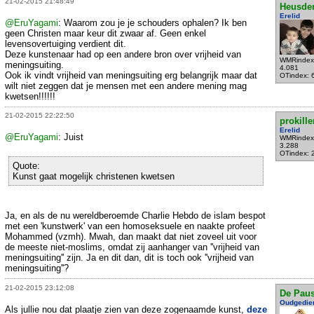
21-02-2015 21:48:49
Heusde
Erelid
@EruYagami
: Waarom zou je je schouders ophalen? Ik ben
geen Christen maar keur dit zwaar af. Geen enkel
levensovertuiging verdient dit.
Deze kunstenaar had op een andere bron over vrijheid van
WMRindex
meningsuiting.
4.081
Ook ik vindt vrijheid van meningsuiting erg belangrijk maar dat
OTindex: 
wilt niet zeggen dat je mensen met een andere mening mag
kwetsen!!!!!!
21-02-2015 22:22:50
prokille
Erelid
@EruYagami
: Juist
WMRindex
3.288
OTindex: 
Quote:
Kunst gaat mogelijk christenen kwetsen
Ja, en als de nu wereldberoemde Charlie Hebdo de islam bespot
met een 'kunstwerk' van een homoseksuele en naakte profeet
Mohammed (vzmh). Mwah, dan maakt dat niet zoveel uit voor
de meeste niet-moslims, omdat zij aanhanger van ''vrijheid van
meningsuiting'' zijn. Ja en dit dan, dit is toch ook ''vrijheid van
meningsuiting''?
21-02-2015 23:12:08
De Pau
Oudgedie
Als jullie nou dat plaatje zien van deze zogenaamde kunst,
deze