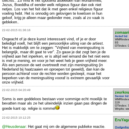
slechts.. Zo vind ik het spottend afbeelden van Mohammed,
Jezus, Boeddha of eender welk religieus figuur dan ook niet
netjes. Los van het feit dat ik met geen enkel religieus figuur
voeling hebt. Het is onnodig om gelovigen te kwetsen in hun
geloof, krijg je alleen maar gedonder mee, zoals al zo vaak is
gebleken..
22-02-2015 01:36:16
zomaar
Actief lid
Ongeacht of je deze kunst interessant vind, of je er door
WMRindex
93
beledigd voelt, het blijft een persoonlijke uiting van de artiest.
OTindex: 
Het is makkelijk om te zeggen: "Vrijheid van meningsuiting is
belangrijk, maar dit gaat te ver". Zo gauw je dat zegt ben je de
vrijheid aan het inperken, er is altijd wel iemand die het niet eens
is met je mening, en voor je het weet heb je geen vrijheid meer.
Als een persoon de wet overtreedt met zijn meningsuiting (in
Nederland bij haatzaaien en oproepen tot geweld), dan kan de
persoon achteraf voor de rechter worden gesleept, maar het
beperken van de meningsuiting vooraf is extreem gevaarlijk voor
onze vrijheid.
22-02-2015 04:20:49
zeurko
Senior lid
Soms is een goddeloos bestaan voor sommige echt moeilijk te
WMRindex
119
bevatten maar als ze het uiteindelijk inzien gaan pas dingen de
OTindex: 
goede kant op. religie is rommel
Wnplts: we
22-02-2015 10:12:25
EruYag
@Heusdenaar
: Het gaat mij om de algemene publieke reactie.
Oudgedie