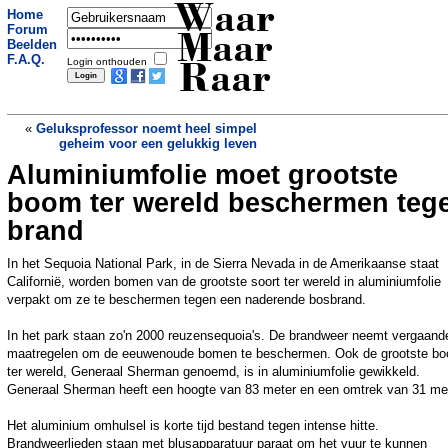
Waar
Home
Forum
Maar
Beelden
F.A.Q.
Login onthouden
Raar
«
Geluksprofessor noemt heel simpel
geheim voor een gelukkig leven
Aluminiumfolie moet grootste
Russische vrouw raakt bevriend met
beer die ze gered heeft uit safaripark, nu
boom ter wereld beschermen teg
gaan ze samen vissen
»
brand
In het Sequoia National Park, in de Sierra Nevada in de Amerikaanse staat
Californië, worden bomen van de grootste soort ter wereld in aluminiumfolie
verpakt om ze te beschermen tegen een naderende bosbrand.
In het park staan zo'n 2000 reuzensequoia's. De brandweer neemt vergaand
maatregelen om de eeuwenoude bomen te beschermen. Ook de grootste b
ter wereld, Generaal Sherman genoemd, is in aluminiumfolie gewikkeld.
Generaal Sherman heeft een hoogte van 83 meter en een omtrek van 31 met
Het aluminium omhulsel is korte tijd bestand tegen intense hitte.
Brandweerlieden staan met blusapparatuur paraat om het vuur te kunnen