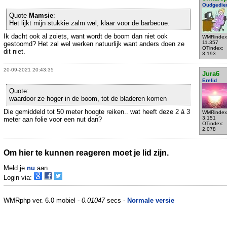
Oudgedie
Quote
Mamsie
:
Het lijkt mijn stukkie zalm wel, klaar voor de barbecue.
Ik dacht ook al zoiets, want wordt de boom dan niet ook
WMRindex
11.357
gestoomd? Het zal wel werken natuurlijk want anders doen ze
OTindex:
dit niet.
3.193
20-09-2021 20:43:35
Jura6
Erelid
Quote:
waardoor ze hoger in de boom, tot de bladeren komen
Die gemiddeld tot 50 meter hoogte reiken.. wat heeft deze 2 á 3
WMRindex
3.151
meter aan folie voor een nut dan?
OTindex:
2.078
Om hier te kunnen reageren moet je lid zijn.
Meld je
nu
aan.
Login via:
WMRphp ver. 6.0 mobiel -
0.01047
secs -
Normale versie