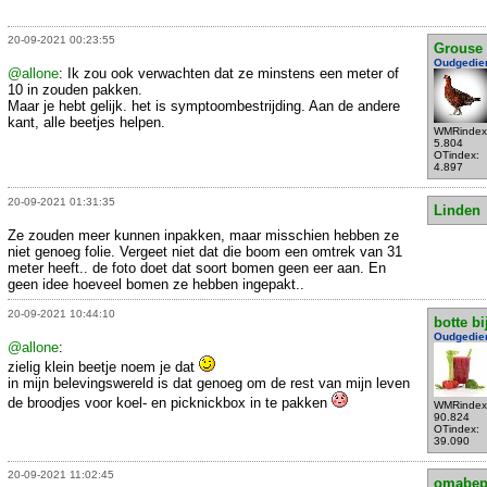
20-09-2021 00:23:55
Grouse
Oudgedie
@allone
: Ik zou ook verwachten dat ze minstens een meter of
10 in zouden pakken.
Maar je hebt gelijk. het is symptoombestrijding. Aan de andere
kant, alle beetjes helpen.
WMRindex
5.804
OTindex:
4.897
20-09-2021 01:31:35
Linden
Ze zouden meer kunnen inpakken, maar misschien hebben ze
niet genoeg folie. Vergeet niet dat die boom een omtrek van 31
meter heeft.. de foto doet dat soort bomen geen eer aan. En
geen idee hoeveel bomen ze hebben ingepakt..
20-09-2021 10:44:10
botte bi
Oudgedie
@allone
:
zielig klein beetje noem je dat
in mijn belevingswereld is dat genoeg om de rest van mijn leven
de broodjes voor koel- en picknickbox in te pakken
WMRindex
90.824
OTindex:
39.090
20-09-2021 11:02:45
omabe