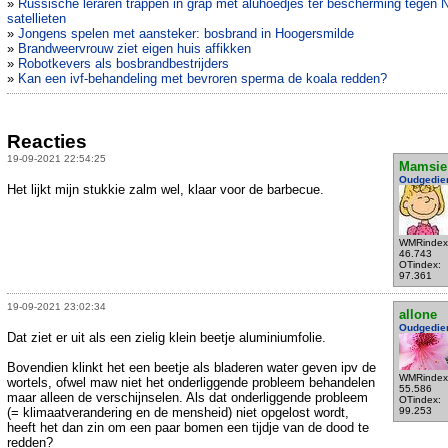
»
Russische leraren trappen in grap met aluhoedjes ter bescherming tegen 
satellieten
»
Jongens spelen met aansteker: bosbrand in Hoogersmilde
»
Brandweervrouw ziet eigen huis affikken
»
Robotkevers als bosbrandbestrijders
»
Kan een ivf-behandeling met bevroren sperma de koala redden?
Reacties
19-09-2021 22:54:25
Mamsie
Oudgedie
Het lijkt mijn stukkie zalm wel, klaar voor de barbecue.
WMRindex
46.743
OTindex:
97.361
19-09-2021 23:02:34
allone
Oudgedie
Dat ziet er uit als een zielig klein beetje aluminiumfolie.
Bovendien klinkt het een beetje als bladeren water geven ipv de
WMRindex
wortels, ofwel maw niet het onderliggende probleem behandelen
55.586
maar alleen de verschijnselen. Als dat onderliggende probleem
OTindex:
(= klimaatverandering en de mensheid) niet opgelost wordt,
99.253
heeft het dan zin om een paar bomen een tijdje van de dood te
redden?