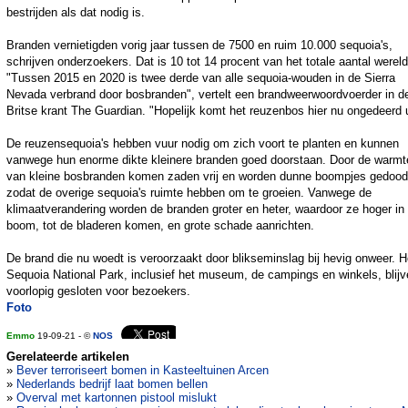
bestrijden als dat nodig is.
Branden vernietigden vorig jaar tussen de 7500 en ruim 10.000 sequoia's,
schrijven onderzoekers. Dat is 10 tot 14 procent van het totale aantal wereld
"Tussen 2015 en 2020 is twee derde van alle sequoia-wouden in de Sierra
Nevada verbrand door bosbranden", vertelt een brandweerwoordvoerder in d
Britse krant The Guardian. "Hopelijk komt het reuzenbos hier nu ongedeerd u
De reuzensequoia's hebben vuur nodig om zich voort te planten en kunnen
vanwege hun enorme dikte kleinere branden goed doorstaan. Door de warmt
van kleine bosbranden komen zaden vrij en worden dunne boompjes gedood
zodat de overige sequoia's ruimte hebben om te groeien. Vanwege de
klimaatverandering worden de branden groter en heter, waardoor ze hoger in
boom, tot de bladeren komen, en grote schade aanrichten.
De brand die nu woedt is veroorzaakt door blikseminslag bij hevig onweer. H
Sequoia National Park, inclusief het museum, de campings en winkels, blij
voorlopig gesloten voor bezoekers.
Foto
Emmo
19-09-21 - ©
NOS
Gerelateerde artikelen
»
Bever terroriseert bomen in Kasteeltuinen Arcen
»
Nederlands bedrijf laat bomen bellen
»
Overval met kartonnen pistool mislukt