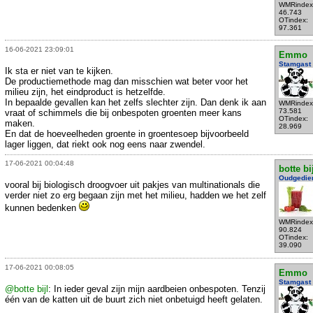
WMRindex
46.743
OTindex:
97.361
16-06-2021 23:09:01
Emmo
Stamgast
Ik sta er niet van te kijken.
De productiemethode mag dan misschien wat beter voor het
milieu zijn, het eindproduct is hetzelfde.
In bepaalde gevallen kan het zelfs slechter zijn. Dan denk ik aan
WMRindex
73.581
vraat of schimmels die bij onbespoten groenten meer kans
OTindex:
maken.
28.969
En dat de hoeveelheden groente in groentesoep bijvoorbeeld
lager liggen, dat riekt ook nog eens naar zwendel.
17-06-2021 00:04:48
botte bi
Oudgedie
vooral bij biologisch droogvoer uit pakjes van multinationals die
verder niet zo erg begaan zijn met het milieu, hadden we het zelf
kunnen bedenken
WMRindex
90.824
OTindex:
39.090
17-06-2021 00:08:05
Emmo
Stamgast
@botte bijl
: In ieder geval zijn mijn aardbeien onbespoten. Tenzij
één van de katten uit de buurt zich niet onbetuigd heeft gelaten.