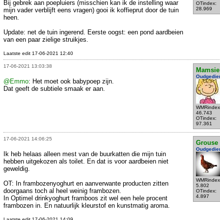
Bij gebrek aan poepluiers (misschien kan ik de instelling waar
OTindex:
28.969
mijn vader verblijft eens vragen) gooi ik koffieprut door de tuin
heen.
Update: net de tuin ingerend. Eerste oogst: een pond aardbeien
van een paar zielige struikjes.
Laatste edit 17-06-2021 12:40
17-06-2021 13:03:38
Mamsie
Oudgedie
@Emmo
: Het moet ook babypoep zijn.
Dat geeft de subtiele smaak er aan.
WMRindex
46.743
OTindex:
97.361
17-06-2021 14:06:25
Grouse
Oudgedie
Ik heb helaas alleen mest van de buurkatten die mijn tuin
hebben uitgekozen als toilet. En dat is voor aardbeien niet
geweldig.
WMRindex
OT: In frambozenyoghurt en aanverwante producten zitten
5.802
doorgaans toch al heel weinig frambozen.
OTindex:
4.897
In Optimel drinkyoghurt framboos zit wel een hele procent
frambozen in. En natuurlijk kleurstof en kunstmatig aroma.
Laatste edit 17-06-2021 14:09