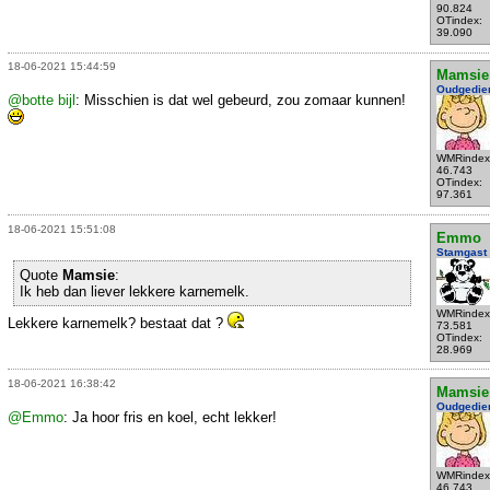
90.824
OTindex:
39.090
18-06-2021 15:44:59
Mamsie
Oudgedie
@botte bijl
: Misschien is dat wel gebeurd, zou zomaar kunnen!
WMRindex
46.743
OTindex:
97.361
18-06-2021 15:51:08
Emmo
Stamgast
Quote
Mamsie
:
Ik heb dan liever lekkere karnemelk.
WMRindex
Lekkere karnemelk? bestaat dat ?
73.581
OTindex:
28.969
18-06-2021 16:38:42
Mamsie
Oudgedie
@Emmo
: Ja hoor fris en koel, echt lekker!
WMRindex
46.743