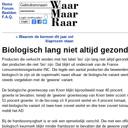
Waar
Home
Forum
Maar
Beelden
F.A.Q.
Login onthouden
Raar
«
Waarom de bermen dit jaar vol
klaprozen staan
Biologisch lang niet altijd gezon
Autodief brengt 3-jarig meisje veilig
terug nadat hij met haar wegreed op de
achterbank
»
Producten die verkocht worden met het label ‘bio’ zijn lang niet altijd gezond
dan producten die niet ‘bio’ zijn. Dat blijkt uit onderzoek van de Franse
consumentenorganisatie INC. Die legde een aantal producten die beweerden
biologisch te zijn uit de supermarkt naast elkaar: de biologische variant wer
steeds vergeleken met de ‘gewone’ variant.
De biologische groentesoep van Knorr blijkt bijvoorbeeld maar 40 procent
groente te bevatten, terwijl de ‘gewone’ groentesoep van Knorr beter scoort
51 procent groente. In de bio-soep zit 9 procent wortel en 4 procent tomaat, 
niet-biologische variant zit twee keer zoveel wortel en drie keer zoveel toma
meldt het AD
Bij de frambozenyoghurt is er ook een opmerkelijk verschil. Die met een offi
biologisch keurmerk blijkt minder frambozen te bevatten dat de gewone yogh