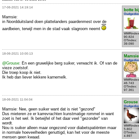
17-06-2021 14:19:14
botte bi
Oudgedie
Mamsie:
in Noordduitsland doen plattelanders paardenmest over de
aardbeien, terwijl men in de stad vaak slagroom neemt
WMRindex
90.824
OTindex:
39.090
18-06-2021 10:00:13
Mamsie
Oudgedie
@Grouse
: Én een gruwelijke berg suiker, verwacht ik. Of van de
vieze zoetstof.
Die troep koop ik niet.
Ik heb dan liever lekkere karnemelk.
WMRindex
46.743
OTindex:
97.361
18-06-2021 11:04:04
Grouse
Oudgedie
Mamsie: Nee, geen suiker want dat is niet "gezond"
Dus mieteren ze er karrevrachten kunstmatige rommel in want
zoet is het wel. Ik betwijfel of het daar veel "gezonder" van
wordt.
WMRindex
Nou is suiker alleen maar ongezond voor diabetspatiënten maar
5.802
in normale hoeveelheden genuttigd, kan het voor de meeste
OTindex:
4.897
mensen geen kwaad.