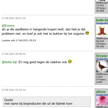
WMRindex
73.581
OTindex:
28.969
17-06-2021 00:21:10
botte bi
Oudgedie
@Emmo
:
als je die aardbeien in hangende kuipen teelt, dan heb je dat
probleem niet, en hoef je ook niet te bukken bij het oogsten
WMRindex
Laatste edit 17-06-2021 00:23
90.824
OTindex:
39.090
17-06-2021 00:56:32
Grouse
Oudgedie
@botte bijl
: En nog goed tegen de slakken ook
WMRindex
5.802
OTindex:
4.897
17-06-2021 02:15:14
allone
Oudgedie
Quote:
met name bij bioproducten die uit de fabriek kom
WMRindex