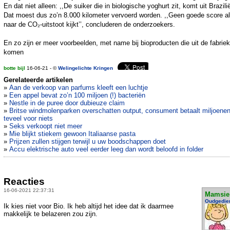
En dat niet alleen: ,,De suiker die in biologische yoghurt zit, komt uit Brazilië
Dat moest dus zo’n 8.000 kilometer vervoerd worden. ,,Geen goede score al
naar de CO₂-uitstoot kijkt’’, concluderen de onderzoekers.
En zo zijn er meer voorbeelden, met name bij bioproducten die uit de fabriek
komen
botte bijl
16-06-21 - ©
Welingelichte Kringen
Gerelateerde artikelen
»
Aan de verkoop van parfums kleeft een luchtje
»
Een appel bevat zo’n 100 miljoen (!) bacteriën
»
Nestle in de puree door dubieuze claim
»
Britse windmolenparken overschatten output, consument betaalt miljoene
teveel voor niets
»
Seks verkoopt niet meer
»
Mie blijkt stiekem gewoon Italiaanse pasta
»
Prijzen zullen stijgen terwijl u uw boodschappen doet
»
Accu elektrische auto veel eerder leeg dan wordt beloofd in folder
Reacties
16-06-2021 22:37:31
Mamsie
Oudgedie
Ik kies niet voor Bio. Ik heb altijd het idee dat ik daarmee
makkelijk te belazeren zou zijn.