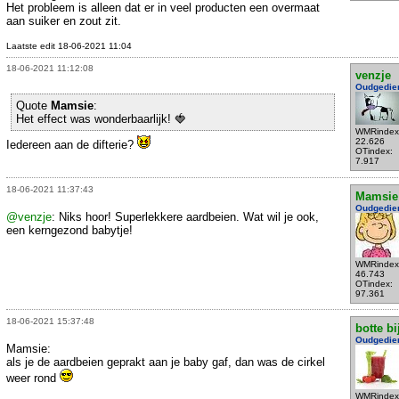
Het probleem is alleen dat er in veel producten een overmaat
aan suiker en zout zit.
Laatste edit 18-06-2021 11:04
18-06-2021 11:12:08
venzje
Oudgedie
Quote
Mamsie
:
Het effect was wonderbaarlijk! 🍓
WMRindex
22.626
Iedereen aan de difterie?
OTindex:
7.917
18-06-2021 11:37:43
Mamsie
Oudgedie
@venzje
: Niks hoor! Superlekkere aardbeien. Wat wil je ook,
een kerngezond babytje!
WMRindex
46.743
OTindex:
97.361
18-06-2021 15:37:48
botte bi
Oudgedie
Mamsie:
als je de aardbeien geprakt aan je baby gaf, dan was de cirkel
weer rond
WMRindex