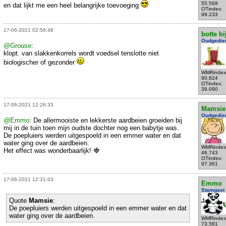
55.568
en dat lijkt me een heel belangrijke toevoeging
OTindex:
99.233
17-06-2021 02:56:48
botte bi
Oudgedie
@Grouse
:
klopt. van slakkenkorrels wordt voedsel tenslotte niet
biologischer of gezonder
WMRindex
90.824
OTindex:
39.090
17-06-2021 12:26:33
Mamsie
Oudgedie
@Emmo
: De allermooiste en lekkerste aardbeien groeiden bij
mij in de tuin toen mijn oudste dochter nog een babytje was.
De poepluiers werden uitgespoeld in een emmer water en dat
water ging over de aardbeien.
WMRindex
Het effect was wonderbaarlijk! 🍓
46.743
OTindex:
97.361
17-06-2021 12:31:03
Emmo
Stamgast
Quote
Mamsie
:
De poepluiers werden uitgespoeld in een emmer water en dat
water ging over de aardbeien.
WMRindex
73.581