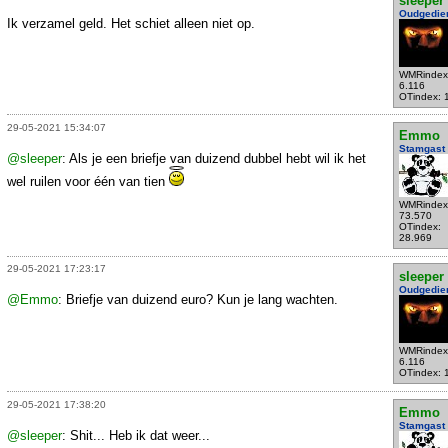
sleeper
Oudgedie
Ik verzamel geld. Het schiet alleen niet op.
WMRindex
6.116
OTindex: 
29-05-2021 15:34:07
Emmo
Stamgast
@sleeper
: Als je een briefje van duizend dubbel hebt wil ik het
wel ruilen voor één van tien
WMRindex
73.570
OTindex:
28.969
29-05-2021 17:23:17
sleeper
Oudgedie
@Emmo
: Briefje van duizend euro? Kun je lang wachten.
WMRindex
6.116
OTindex: 
29-05-2021 17:38:20
Emmo
Stamgast
@sleeper
: Shit... Heb ik dat weer...