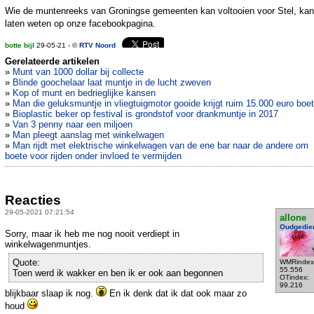
Wie de muntenreeks van Groningse gemeenten kan voltooien voor Stel, kan
laten weten op onze facebookpagina.
botte bijl
29-05-21 - ©
RTV Noord
Gerelateerde artikelen
»
Munt van 1000 dollar bij collecte
»
Blinde goochelaar laat muntje in de lucht zweven
»
Kop of munt en bedrieglijke kansen
»
Man die geluksmuntje in vliegtuigmotor gooide krijgt ruim 15.000 euro boe
»
Bioplastic beker op festival is grondstof voor drankmuntje in 2017
»
Van 3 penny naar een miljoen
»
Man pleegt aanslag met winkelwagen
»
Man rijdt met elektrische winkelwagen van de ene bar naar de andere om
boete voor rijden onder invloed te vermijden
Reacties
29-05-2021 07:21:54
allone
Oudgedie
Sorry, maar ik heb me nog nooit verdiept in
winkelwagenmuntjes.
Quote:
WMRindex
55.556
Toen werd ik wakker en ben ik er ook aan begonnen
OTindex:
99.216
blijkbaar slaap ik nog.
En ik denk dat ik dat ook maar zo
houd