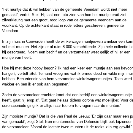
'Het muntje dat ik wil hebben van de gemeente Veendam wordt niet meer
gemaakt', vertelt Stel. Hij laat een foto zien van hoe het muntje eruit ziet:
zilverkleurig met een groot, rood logo van de gemeente Veendam aan de
voorkant. Op de achterkant staat in rode letters geschreven: gemeente
Veendam.
In zijn huis in Coevorden heeft de winkelwagenmuntjesverzamelaar een kam
vol met munten. Het zijn er al ruim 8.000 verschillende. Zijn hele collectie h
hij gesorteerd. Noem een bedrijf en de verzamelaar weet gelijk of hij er een
muntje van heeft.
Hoe hij met deze hobby begon? 'Ik had een keer een muntje aan een keycor
hangen', vertelt Stel. 'Iemand vroeg me wat ik ermee deed en wilde mijn mun
hebben. Een vriendin van hem verzamelde winkelwagenmuntjes. Toen werd 
wakker en ben ik er ook aan begonnen.'
Zodra de verzamelaar erachter komt dat een bedrijf een winkelwagenmuntje
heeft, gaat hij erop af. 'Dat gaat helaas tijdens corona wat moeilijker. Voor d
coronaperiode ging ik er altijd naar toe om te vragen naar de munten.'
Zijn mooiste muntje? Dat is die van Paul de Leeuw. 'Er zijn daar maar een p
van gemaakt', zegt Stel. Een muntenreeks van Defensie blijft ook bijzonder
de verzamelaar. 'Vooral de laatste twee munten uit de reeks zijn erg gewild.'