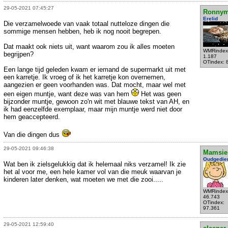
29-05-2021 07:45:27
Ronnym
Erelid
Die verzamelwoede van vaak totaal nutteloze dingen die
sommige mensen hebben, heb ik nog nooit begrepen.
Dat maakt ook niets uit, want waarom zou ik alles moeten
WMRindex
begrijpen?
1.187
OTindex: 
Een lange tijd geleden kwam er iemand de supermarkt uit met
een karretje. Ik vroeg of ik het karretje kon overnemen,
aangezien er geen voorhanden was. Dat mocht, maar wel met
een eigen muntje, want deze was van hem
Het was geen
bijzonder muntje, gewoon zo'n wit met blauwe tekst van AH, en
ik had eenzelfde exemplaar, maar mijn muntje werd niet door
hem geaccepteerd.
Van die dingen dus
29-05-2021 09:46:38
Mamsie
Oudgedie
Wat ben ik zielsgelukkig dat ik helemaal niks verzamel! Ik zie
het al voor me, een hele kamer vol van die meuk waarvan je
kinderen later denken, wat moeten we met die zooi.....
WMRindex
46.743
OTindex:
97.361
29-05-2021 12:59:40