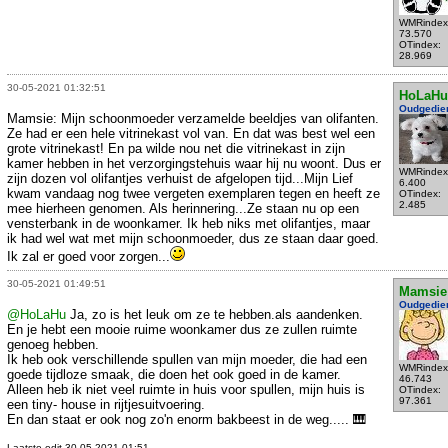
WMRindex
73.570
OTindex:
28.969
30-05-2021 01:32:51
HoLaHu
Oudgedie
Mamsie: Mijn schoonmoeder verzamelde beeldjes van olifanten.
Ze had er een hele vitrinekast vol van. En dat was best wel een
grote vitrinekast! En pa wilde nou net die vitrinekast in zijn
kamer hebben in het verzorgingstehuis waar hij nu woont. Dus er
WMRindex
zijn dozen vol olifantjes verhuist de afgelopen tijd...Mijn Lief
6.400
kwam vandaag nog twee vergeten exemplaren tegen en heeft ze
OTindex:
2.485
mee hierheen genomen. Als herinnering...Ze staan nu op een
vensterbank in de woonkamer. Ik heb niks met olifantjes, maar
ik had wel wat met mijn schoonmoeder, dus ze staan daar goed.
Ik zal er goed voor zorgen...
30-05-2021 01:49:51
Mamsie
Oudgedie
@HoLaHu
Ja, zo is het leuk om ze te hebben.als aandenken.
En je hebt een mooie ruime woonkamer dus ze zullen ruimte
genoeg hebben.
Ik heb ook verschillende spullen van mijn moeder, die had een
WMRindex
goede tijdloze smaak, die doen het ook goed in de kamer.
46.743
Alleen heb ik niet veel ruimte in huis voor spullen, mijn huis is
OTindex:
97.361
een tiny- house in rijtjesuitvoering.
En dan staat er ook nog zo'n enorm bakbeest in de weg..... 🎹
Laatste edit 30-05-2021 01:51