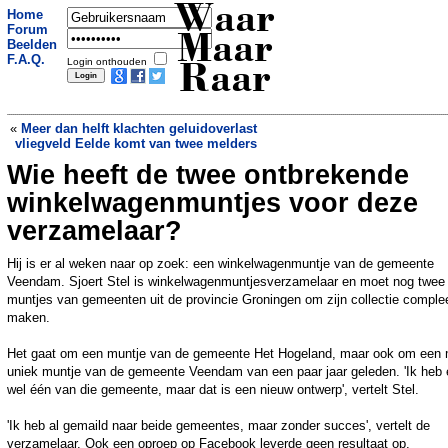
Waar
Home
Forum
Maar
Beelden
F.A.Q.
Login onthouden
Raar
«
Meer dan helft klachten geluidoverlast
vliegveld Eelde komt van twee melders
Wie heeft de twee ontbrekende
Eigenaar vindt gestolen caravan zelf
terug met drie slapende verdachten erin
winkelwagenmuntjes voor deze
»
verzamelaar?
Hij is er al weken naar op zoek: een winkelwagenmuntje van de gemeente
Veendam. Sjoert Stel is winkelwagenmuntjesverzamelaar en moet nog twee
muntjes van gemeenten uit de provincie Groningen om zijn collectie complee
maken.
Het gaat om een muntje van de gemeente Het Hogeland, maar ook om een
uniek muntje van de gemeente Veendam van een paar jaar geleden. 'Ik heb 
wel één van die gemeente, maar dat is een nieuw ontwerp', vertelt Stel.
'Ik heb al gemaild naar beide gemeentes, maar zonder succes', vertelt de
verzamelaar. Ook een oproep op Facebook leverde geen resultaat op.