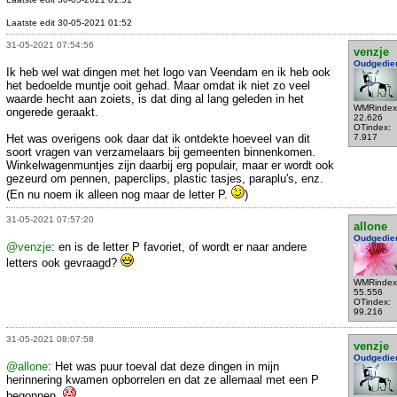
Laatste edit 30-05-2021 01:52
31-05-2021 07:54:56
venzje
Oudgedie
Ik heb wel wat dingen met het logo van Veendam en ik heb ook
het bedoelde muntje ooit gehad. Maar omdat ik niet zo veel
waarde hecht aan zoiets, is dat ding al lang geleden in het
WMRindex
ongerede geraakt.
22.626
OTindex:
Het was overigens ook daar dat ik ontdekte hoeveel van dit
7.917
soort vragen van verzamelaars bij gemeenten binnenkomen.
Winkelwagenmuntjes zijn daarbij erg populair, maar er wordt ook
gezeurd om pennen, paperclips, plastic tasjes, paraplu's, enz.
(En nu noem ik alleen nog maar de letter P.
)
31-05-2021 07:57:20
allone
Oudgedie
@venzje
: en is de letter P favoriet, of wordt er naar andere
letters ook gevraagd?
WMRindex
55.556
OTindex:
99.216
31-05-2021 08:07:58
venzje
Oudgedie
@allone
: Het was puur toeval dat deze dingen in mijn
herinnering kwamen opborrelen en dat ze allemaal met een P
begonnen.