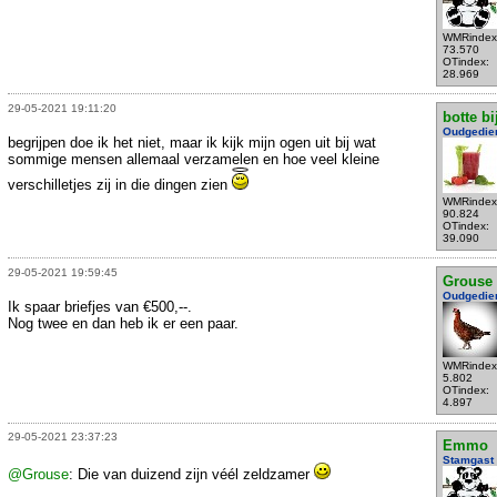
WMRindex
73.570
OTindex:
28.969
29-05-2021 19:11:20
botte bi
Oudgedie
begrijpen doe ik het niet, maar ik kijk mijn ogen uit bij wat
sommige mensen allemaal verzamelen en hoe veel kleine
verschilletjes zij in die dingen zien
WMRindex
90.824
OTindex:
39.090
29-05-2021 19:59:45
Grouse
Oudgedie
Ik spaar briefjes van €500,--.
Nog twee en dan heb ik er een paar.
WMRindex
5.802
OTindex:
4.897
29-05-2021 23:37:23
Emmo
Stamgast
@Grouse
: Die van duizend zijn véél zeldzamer