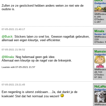
Buick
Oudgedie
Zullen ze ze gestickerd hebben anders weten ze niet wie de
oudste is.
WMRindex
6.166
OTindex:
1.187
07-05-2021 21:40:17
Minala
Senior lid
@Buick
: Stickers laten zo snel los. Gewoon nagellak gebruiken,
WMRindex
229
allemaal een eigen kleurtje, veel efficiënter.
OTindex: 
07-05-2021 21:56:52
Mamsie
Oudgedie
@Minala
: Nog helemaal geen gek idee.
Allemaal een kleurtje op de nagel van de linkerpink.
Laatste edit 07-05-2021 21:57
WMRindex
46.743
OTindex:
97.361
07-05-2021 23:21:45
HoLaHu
Oudgedie
Een negenling is uiterst zeldzaam....Ja, dat dankt je de
koekoek! Stel dat het normaal zou wezen!
WMRindex