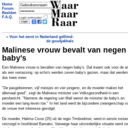
Waar
Home
Forum
Maar
Beelden
F.A.Q.
Login onthouden
Raar
«
Voor het eerst in Nederland gefilmd:
de goudjakhals
Malinese vrouw bevalt van negen
Chinese rakettrap van 22,5 ton tuimelt
terug naar de aarde
»
baby's
Een Malinese vrouw is bevallen van negen baby's. Dat kwam ook voor de a
als een verrassing: op echo's werden zeven baby's gezien, maar dat werden
dus twee meer.
"De pasgeborenen, vijf meisjes en vier jongens, en de moeder maken het
allemaal goed", zegt de Malinese minister van Volksgezondheid in een
persbericht. "Namens de regering van Mali wenst de minister de baby's en
moeder een lang leven toe." In het land werd de bijzondere zwangerschap v
de vrouw met interesse gevolgd.
De moeder, Halima Cisse (25) uit de regio Timboektoe, werd in eerste instan
verzorgd in hoofdstad Bamako. Vanwege haar uitzonderlijke situatie werd ze