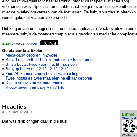
eind maart overgebracht naar Marokko, omdat daar specialistische zorg
voorhanden was. Specialisten maakten zich zorgen over haar gezondheid e
over de overlevingskansen van de foetussen. De baby's werden in Marokko 
wereld gebracht via een keizersnede.
Het krijgen van een negenling is een uiterst zeldzaam. Vaak overleven een 
meerdere baby's de zwangerschap niet als gevolg van medische complicati
Sjaak
07-05-21 - ©
NOS
Gerelateerde artikelen
»
Mega-baby geboren in Zwolle
»
Baby kruipt zelf uit buik bij natuurlijke keizersnede
»
Britse bevalt twee keer in acht maanden
»
Baby geboren op 12-12-12-12-12-12
»
Zuid-Afrikaanse vrouw bevalt van tienling
»
Tweelingzusjes twee maanden na elkaar geboren
»
Duitse vrouw van 65 baart vierling
»
Vrouw bevalt van baby van 7 kilo
Reacties
07-05-2021 18:20:31
Emmo
Stamgast
Dat was flink dringen daar in die buik.
WMRindex