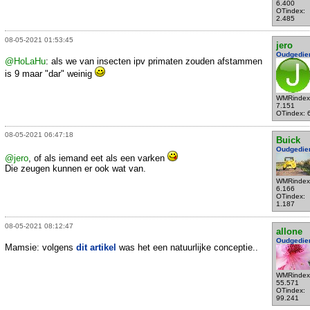
6.400
OTindex:
2.485
08-05-2021 01:53:45
jero
Oudgedie
@HoLaHu
: als we van insecten ipv primaten zouden afstammen
is 9 maar "dar" weinig
WMRindex
7.151
OTindex: 
08-05-2021 06:47:18
Buick
Oudgedie
@jero
, of als iemand eet als een varken
Die zeugen kunnen er ook wat van.
WMRindex
6.166
OTindex:
1.187
08-05-2021 08:12:47
allone
Oudgedie
Mamsie: volgens
dit artikel
was het een natuurlijke conceptie..
WMRindex
55.571
OTindex:
99.241