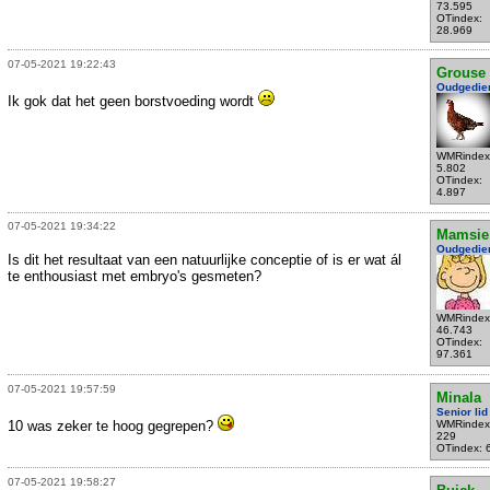
73.595
OTindex:
28.969
07-05-2021 19:22:43
Grouse
Oudgedie
Ik gok dat het geen borstvoeding wordt
WMRindex
5.802
OTindex:
4.897
07-05-2021 19:34:22
Mamsie
Oudgedie
Is dit het resultaat van een natuurlijke conceptie of is er wat ál
te enthousiast met embryo's gesmeten?
WMRindex
46.743
OTindex:
97.361
07-05-2021 19:57:59
Minala
Senior lid
10 was zeker te hoog gegrepen?
WMRindex
229
OTindex: 
07-05-2021 19:58:27