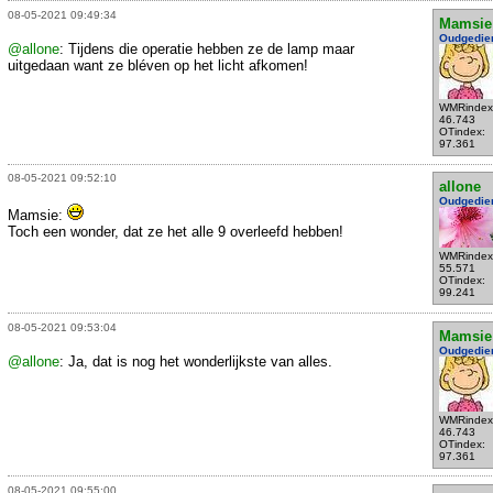
08-05-2021 09:49:34
Mamsie
Oudgedie
@allone
: Tijdens die operatie hebben ze de lamp maar
uitgedaan want ze bléven op het licht afkomen!
WMRindex
46.743
OTindex:
97.361
08-05-2021 09:52:10
allone
Oudgedie
Mamsie:
Toch een wonder, dat ze het alle 9 overleefd hebben!
WMRindex
55.571
OTindex:
99.241
08-05-2021 09:53:04
Mamsie
Oudgedie
@allone
: Ja, dat is nog het wonderlijkste van alles.
WMRindex
46.743
OTindex:
97.361
08-05-2021 09:55:00