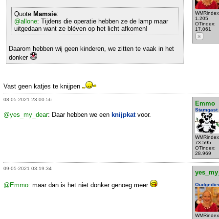
Quote
Mamsie
:
WMRindex
1.205
@allone
: Tijdens die operatie hebben ze de lamp maar
OTindex:
uitgedaan want ze bléven op het licht afkomen!
17.061
S
Daarom hebben wij geen kinderen, we zitten te vaak in het
donker
Vast geen katjes te knijpen
08-05-2021 23:00:56
Emmo
Stamgast
@yes_my_dear
: Daar hebben we een
knijpkat
voor.
WMRindex
73.595
OTindex:
28.969
09-05-2021 03:19:34
yes_my
@Emmo
: maar dan is het niet donker genoeg meer
Oudgedie
WMRindex