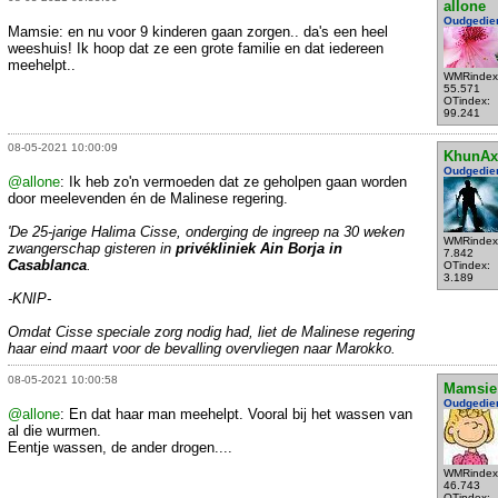
allone
Oudgedie
Mamsie: en nu voor 9 kinderen gaan zorgen.. da's een heel
weeshuis! Ik hoop dat ze een grote familie en dat iedereen
meehelpt..
WMRindex
55.571
OTindex:
99.241
08-05-2021 10:00:09
KhunAx
Oudgedie
@allone
: Ik heb zo'n vermoeden dat ze geholpen gaan worden
door meelevenden én de Malinese regering.
'De 25-jarige Halima Cisse, onderging de ingreep na 30 weken
WMRindex
zwangerschap gisteren in
privékliniek Ain Borja in
7.842
Casablanca
.
OTindex:
3.189
-KNIP-
Omdat Cisse speciale zorg nodig had, liet de Malinese regering
haar eind maart voor de bevalling overvliegen naar Marokko.
08-05-2021 10:00:58
Mamsie
Oudgedie
@allone
: En dat haar man meehelpt. Vooral bij het wassen van
al die wurmen.
Eentje wassen, de ander drogen....
WMRindex
46.743
OTindex: