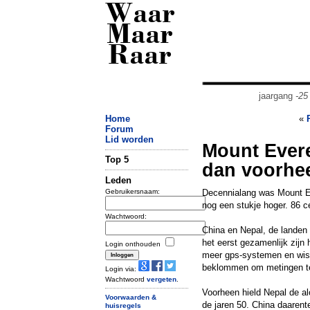
Waar
Maar
Raar
jaargang
-25
Home
«
Forum
Lid worden
Mount Evere
Top 5
dan voorhe
Leden
Gebruikersnaam:
Decennialang was Mount Ev
nog een stukje hoger. 86 c
Wachtwoord:
China en Nepal, de landen
het eerst gezamenlijk zijn
Login onthouden
meer gps-systemen en wisk
beklommen om metingen t
Login via:
Wachtwoord
vergeten
.
Voorheen hield Nepal de a
Voorwaarden &
de jaren 50. China daaren
huisregels