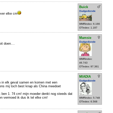
Buick
Oudgediende
ver elke cm
WMRindex: 6.166
OTindex: 1.187
Mamsie
Oudgediende
it doen....
WMRindex:
46.743
OTindex: 97.361
MIADIA
Oudgediende
n in elk geval samen en komen met een
gens mij toch best knap als China meedoet
k ben 1. 74 cm! mijn moeder denkt nog steeds dat
en vermoed ik dus ik tel elke cm!
WMRindex: 5.748
OTindex: 6.568