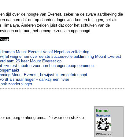
en tijd over de hoogte van Everest, zeker na de zware aardbeving die
en dachten dat de top daardoor lager was komen te liggen, net als
e Himalaya. Anderen zeiden juist dat door het schuiven van de
evingen ontstaan, het gebergte zou zijn opgehoogd.
klimmen Mount Everest vanaf Nepal op zelfde dag
e twijfel wegnemen over eerste succesvolle beklimming Mount Everest
cord aan: 26 keer Mount Everest op
t Everest moeten voortaan hun eigen poep opruimen
oongemaakt
imming Mount Everest, bewijsstukken gefotoshopt
ordt alsmaar hoger – dankzij een rivier
 ook zonder vinger
Emmo
Stamgast
er die berg omhoog omdat 'ie weer een stukkie
WMRindex: