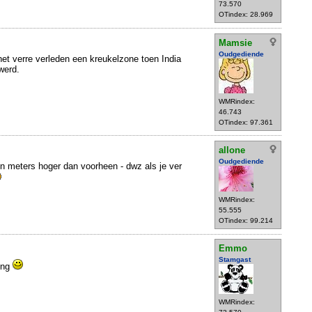
73.570
OTindex: 28.969
Mamsie
Oudgediende
et verre verleden een kreukelzone toen India
werd.
WMRindex:
46.743
OTindex: 97.361
allone
Oudgediende
den meters hoger dan voorheen - dwz als je ver
WMRindex:
55.555
OTindex: 99.214
Emmo
Stamgast
ing
WMRindex: