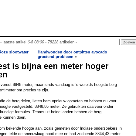
- laatste artikel
6-8 08:00
-
78228
artikelen -
Roze slootwater
Handwonden door ontpitten avocado
groeiend probleem
»
st is bijna een meter hoger
en
erest 8848 meter, maar sinds vandaag is 's werelds hoogste berg
entimeter om precies te zijn.
 die de berg delen, lieten hem opnieuw opmeten en hebben nu voor
 hoogte vastgesteld: 8848,86 meter. Ze gebruikten daarvoor onder
undige formules. Teams uit beide landen hebben de berg
e kunnen doen.
lom bekende hoogte aan, zoals gemeten door Indiase onderzoekers in
tegen telde de sneeuwlaag nooit mee en had zodoende 8844,43 meter