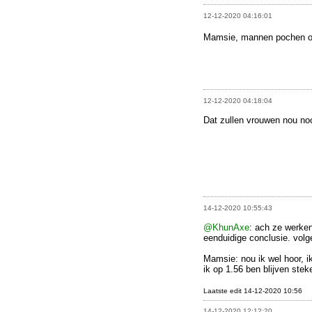
12-12-2020 04:16:01
Mamsie, mannen pochen o
12-12-2020 04:18:04
Dat zullen vrouwen nou noo
14-12-2020 10:55:43
@KhunAxe
: ach ze werke
eenduidige conclusie. vol
Mamsie: nou ik wel hoor, i
ik op 1.56 ben blijven stek
Laatste edit 14-12-2020 10:56
14-12-2020 12:12:20