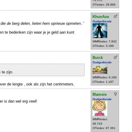
73.570
OTindex: 28.969
KhunAxe
Oudgediende
 die de berg delen, lieten hem opnieuw opmeten..'
en te bedenken zijn waar je je geld aan kunt
WMRindex: 7.842
OTindex: 3.189
Buick
Oudgediende
te zijn.
WMRindex: 6.166
OTindex: 1.187
over de lengte , ook als zijn het centimeters.
Mamsie
Oudgediende
r is dan wel erg veel!
WMRindex:
46.743
OTindex: 97.361