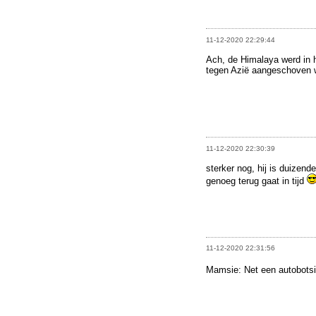
11-12-2020 22:29:44
Ach, de Himalaya werd in h
tegen Azië aangeschoven 
11-12-2020 22:30:39
sterker nog, hij is duizen
genoeg terug gaat in tijd
11-12-2020 22:31:56
Mamsie: Net een autobots