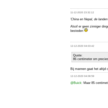
11-12-2020 23:32:12
'China en Nepal, de landen
Alsof er geen zinniger ding
besteden
12-12-2020 04:03:42
Quote:
86 centimeter om precies 
Bij mannen gaat het altijd 
12-12-2020 04:08:59
@Buick
: Maar 85 centimete