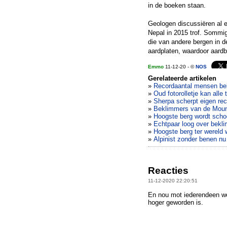
in de boeken staan.
Geologen discussiëren al e
Nepal in 2015 trof. Sommig
die van andere bergen in d
aardplaten, waardoor aardb
Emmo
11-12-20 - ©
NOS
Gerelateerde artikelen
»
Recordaantal mensen be
»
Oud fotorolletje kan all
»
Sherpa scherpt eigen re
»
Beklimmers van de Moun
»
Hoogste berg wordt sch
»
Echtpaar loog over bekl
»
Hoogste berg ter wereld w
»
Alpinist zonder benen nu
Reacties
11-12-2020 22:20:51
En nou mot iederendeen we
hoger geworden is.