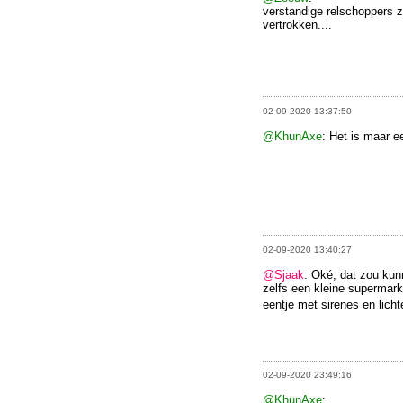
verstandige relschoppers z
vertrokken....
02-09-2020 13:37:50
@KhunAxe
: Het is maar e
02-09-2020 13:40:27
@Sjaak
: Oké, dat zou kun
zelfs een kleine supermark
eentje met sirenes en lich
02-09-2020 23:49:16
@KhunAxe
: