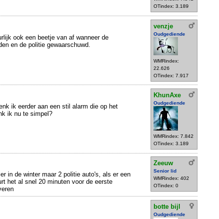
OTindex: 3.189
venzje
Oudgediende
urlijk ook een beetje van af wanneer de
en en de politie gewaarschuwd.
WMRindex:
22.626
OTindex: 7.917
KhunAxe
Oudgediende
denk ik eerder aan een stil alarm die op het
nk ik nu te simpel?
WMRindex: 7.842
OTindex: 3.189
Zeeuw
Senior lid
 er in de winter maar 2 politie auto's, als er een
WMRindex: 402
rt het al snel 20 minuten voor de eerste
OTindex: 0
veren
botte bijl
Oudgediende