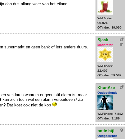
ijn dan dus allang weer van het eiland
WMRindex:
90.824
OTindex: 39.090
Sjaak
Moderator
en supermarkt en geen bank of iets anders duurs.
WMRindex:
22.407
OTindex: 59.587
KhunAxe
Oudgediende
nen verklaren waarom er geen stil alarm is, maar
t kan zich toch wel een alarm veroorloven? Zo
ten? Dat kost ook niet de kop
WMRindex: 7.842
OTindex: 3.189
botte bijl
Oudgediende