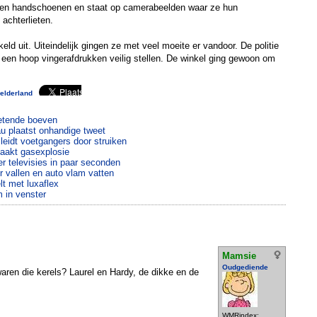
geen handschoenen en staat op camerabeelden waar ze hun
achterlieten.
eld uit. Uiteindelijk gingen ze met veel moeite er vandoor. De politie
een hoop vingerafdrukken veilig stellen. De winkel ging gewoon om
elderland
etende boeven
 plaatst onhandige tweet
leidt voetgangers door struiken
zaakt gasexplosie
ier televisies in paar seconden
r vallen en auto vlam vatten
lt met luxaflex
 in venster
Mamsie
Oudgediende
aren die kerels? Laurel en Hardy, de dikke en de
WMRindex: