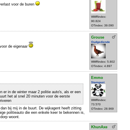
verlast voor de buren
WMRindex:
90.824
OTindex: 39.090
Grouse
Oudgediende
 voor de eigenaar
WMRindex: 5.802
OTindex: 4.897
Emmo
Stamgast
en er in de winter maar 2 politie auto's, als er een
uurt het al snel 20 minuten voor de eerste
riveren
WMRindex:
73.570
n bij mij in de buurt. De wijkagent heeft zitting
OTindex: 28.969
ge politieauto die een enkele keer te bekennen is,
 dorp woont.
KhunAxe