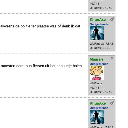
46.743
OTindex: 97.361
KhunAxe
Oudgediende
alvorens de politie ter plaatse was of denk ik dat
WMRindex: 7.842
OTindex: 3.189
Mamsie
Oudgediende
 moesten eerst hun fietsen uit het schuurtje halen.
WMRindex:
46.743
OTindex: 97.361
KhunAxe
Oudgediende
WMRindex: 7.842