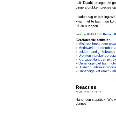
buit. Daarbij droegen ze 
vingerafdrukken precies op 
Inladen zag er ook ingewikk
kwam net te laat maar kon 
07.30 uur open.
botte bijl
02-09-20 - ©
Omroep G
Gerelateerde artikelen
»
Mislukte kraak door onw
»
Medewerkster stembureau
»
Lekker handig: zebrapad 
»
Dronken inbreker veroor
»
Klunzige klant vernielt v
»
Onhandige dief laat moto
»
Hilarisch: inbreker worste
»
Onhandige kat raakt klem
Reacties
02-09-2020 10:21:10
Haha, een slapstick. Wie w
dunne?