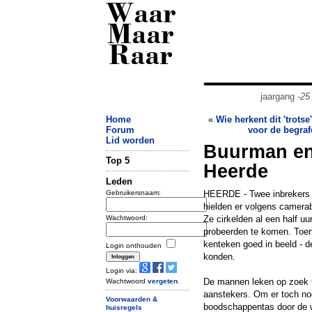
Waar
Maar
Raar
jaargang
-25
Home
«
Wie herkent dit 'trots
Forum
voor de begraf
Lid worden
Buurman en
Top 5
Heerde
Leden
Gebruikersnaam:
HEERDE - Twee inbrekers 
hielden er volgens camerab
Wachtwoord:
Ze cirkelden al een half u
probeerden te komen. Toen 
kenteken goed in beeld - d
Login onthouden
konden.
Login via:
De mannen leken op zoek te
Wachtwoord
vergeten
.
aanstekers. Om er toch no
Voorwaarden &
boodschappentas door de w
huisregels