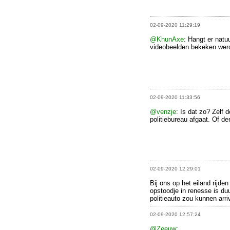
02-09-2020 11:29:19
@KhunAxe
: Hangt er natu
videobeelden bekeken werd
02-09-2020 11:33:56
@venzje
: Is dat zo? Zelf 
politiebureau afgaat. Of de
02-09-2020 12:29:01
Bij ons op het eiland rijden
opstoodje in renesse is duu
politieauto zou kunnen arri
02-09-2020 12:57:24
@Zeeuw
: