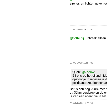
sirenes en lichten geven o
02-09-2020 23:57:55
@botte bijl
: Inbraak alleen
03-09-2020 10:57:09
Quote
@Zeeuw
:
Bij ons op het eiland rijd
opstoodje in renesse is d
politieauto zou kunnen ar
Dat is dan nog 200% meer da
ca 30km verderop en de eni
is van een agent die in het
03-09-2020 11:03:31