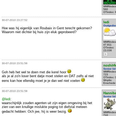
WMRindex
560
OTindex: 
30-07-2010 23:27:52
ledi
Oudgedie
Hoe was hij eigenlijk van Roubaix in Gent terecht gekomen?
Waarom niet dichter bij huis zijn eluk geprobeerd?
WMRindex
47.811
OTindex:
23.036
S
30-07-2010 23:51:56
noshit4
Senior lid
Goh heb het wel te doen met die kerel hoor
WMRindex
723
als je al zo'n loser bent datje moet stelen en DAT zelfs al niet
OTindex: 
eens kan hoe ellendig moet je je dan wel niet voelen
Wnplts:
Enschede
30-07-2010 23:51:58
Hanniba
Senior lid
@ledi
:
waarschijnlijk zouden agenten uit zijn eigen omgeving bij het
zien van een knullige mislukte poging tot diefstal meteen
gedacht hebben: Och jee, híj is weer bezig.
WMRindex
710