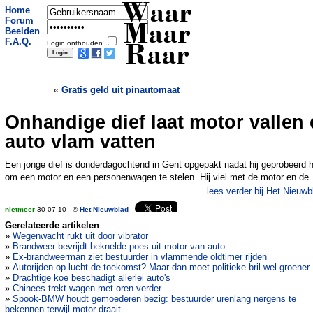
Waar
Home
Forum
Maar
Beelden
F.A.Q.
Login onthouden
Raar
«
Gratis geld uit pinautomaat
Onhandige dief laat motor vallen
MSN ruzie live uitgevochten
»
auto vlam vatten
Een jonge dief is donderdagochtend in Gent opgepakt nadat hij geprobeerd 
om een motor en een personenwagen te stelen. Hij viel met de motor en de
lees verder bij Het Nieuwb
nietmeer
30-07-10 - ©
Het Nieuwblad
Gerelateerde artikelen
»
Wegenwacht rukt uit door vibrator
»
Brandweer bevrijdt beknelde poes uit motor van auto
»
Ex-brandweerman ziet bestuurder in vlammende oldtimer rijden
»
Autorijden op lucht de toekomst? Maar dan moet politieke bril wel groener
»
Drachtige koe beschadigt allerlei auto's
»
Chinees trekt wagen met oren verder
»
Spook-BMW houdt gemoederen bezig: bestuurder urenlang nergens te
bekennen terwijl motor draait