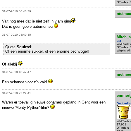
OTindex: 
31-07-2010 00:40:39
nietmee
Valt nog mee dat ie niet zelf in vlam ging
Dat is geen goeie automonteur
31-07-2010 08:40:35
Mitch_s
Lid
WMRindex
Quote
Squirrel
:
OTindex: 
Wnplts: Al
Of een enorme sukkel, of een enorme pechvogel!
Of allebij
31-07-2010 10:47:47
nietmee
Een schande voor z'n vak!
31-07-2010 22:29:41
emmert
Waren er toevallig nieuwe opnames gepland in Gent voor een
Oudgedie
nieuwe 'Monty Python'-film?
WMRindex
17.961
OTindex:
66.902