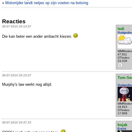
»
Motorrijder landt netjes op zijn voeten na botsing
Reacties
30-07-2010 20:13:37
ledi
Oudgedie
Die kan beter een ander ambacht kiezen.
WMRindex
47.811
OTindex:
23.036
S
30-07-2010 20:15:37
Tom-Se
Murphy's law werkt nog altijd.
Oudgedie
WMRindex
19.823
OTindex:
17.809
30-07-2010 20:47:15
kojak
Erelid