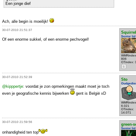
Een jonge dief
Ach, alle begin is moeilijk!
30-07-2010 21:51:37
Squirre
Senior lid
Of een enorme sukkel, of een enorme pechvogel!
WMRindex
806
OTindex: 
S
30-07-2010 21:52:39
Sto
Oudgedie
@kipppertje
: voordat je zon opmerkingen maakt moet je toch
even je geografische kennis bijwerken
gent is België xD
WMRindex
6.021
OTindex:
14.071
30-07-2010 21:59:56
green-s
Senior lid
onhandigheid ten top