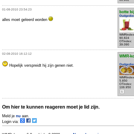
01-08-2010 23:54:23
botte bi
Oudgedie
alles moet geleerd worden
WMRindex
90.824
OTindex:
39.090
02-08-2010 16:12:12
WMR-k
Oudgedie
Hopelijk verspreidt hij zijn genen niet.
WMRindex
5.850
OTindex:
106.950
S
Om hier te kunnen reageren moet je lid zijn.
Meld je
nu
aan.
Login via: