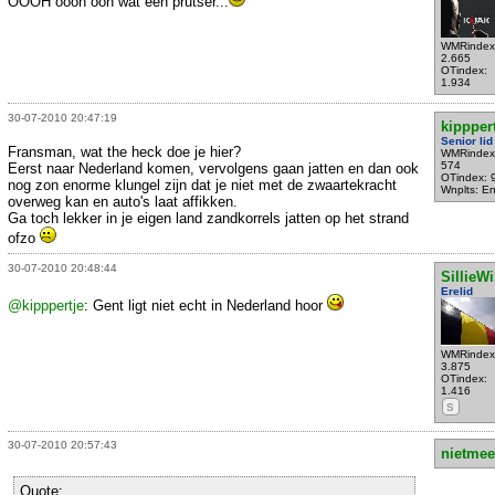
OOOH oooh ooh wat een prutser...
WMRindex
2.665
OTindex:
1.934
30-07-2010 20:47:19
kippper
Senior lid
Fransman, wat the heck doe je hier?
WMRindex
574
Eerst naar Nederland komen, vervolgens gaan jatten en dan ook
OTindex: 
nog zon enorme klungel zijn dat je niet met de zwaartekracht
Wnplts: E
overweg kan en auto's laat affikken.
Ga toch lekker in je eigen land zandkorrels jatten op het strand
ofzo
30-07-2010 20:48:44
SillieWi
Erelid
@kipppertje
: Gent ligt niet echt in Nederland hoor
WMRindex
3.875
OTindex:
1.416
S
30-07-2010 20:57:43
nietmee
Quote: