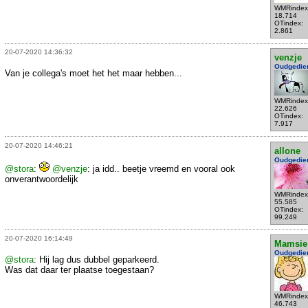
WMRindex
18.714
OTindex:
2.861
20-07-2020 14:36:32
venzje
Oudgedie
Van je collega's moet het het maar hebben...
WMRindex
22.626
OTindex:
7.917
20-07-2020 14:46:21
allone
Oudgedie
@stora
:
@venzje
: ja idd.. beetje vreemd en vooral ook
onverantwoordelijk
WMRindex
55.585
OTindex:
99.249
20-07-2020 16:14:49
Mamsie
Oudgedie
@stora
: Hij lag dus dubbel geparkeerd.
Was dat daar ter plaatse toegestaan?
WMRindex
46.743