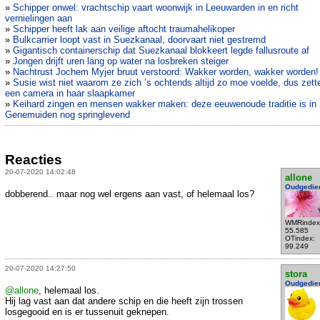
»
Schipper onwel: vrachtschip vaart woonwijk in Leeuwarden in en richt
vernielingen aan
»
Schipper heeft lak aan veilige aftocht traumahelikoper
»
Bulkcarrier loopt vast in Suezkanaal, doorvaart niet gestremd
»
Gigantisch containerschip dat Suezkanaal blokkeert legde fallusroute af
»
Jongen drijft uren lang op water na losbreken steiger
»
Nachtrust Jochem Myjer bruut verstoord: Wakker worden, wakker worden!
»
Susie wist niet waarom ze zich ’s ochtends altijd zo moe voelde, dus zett
een camera in haar slaapkamer
»
Keihard zingen en mensen wakker maken: deze eeuwenoude traditie is in
Genemuiden nog springlevend
Reacties
20-07-2020 14:02:48
allone
Oudgedie
dobberend.. maar nog wel ergens aan vast, of helemaal los?
WMRindex
55.585
OTindex:
99.249
20-07-2020 14:27:50
stora
Oudgedie
@allone
, helemaal los.
Hij lag vast aan dat andere schip en die heeft zijn trossen
losgegooid en is er tussenuit geknepen.