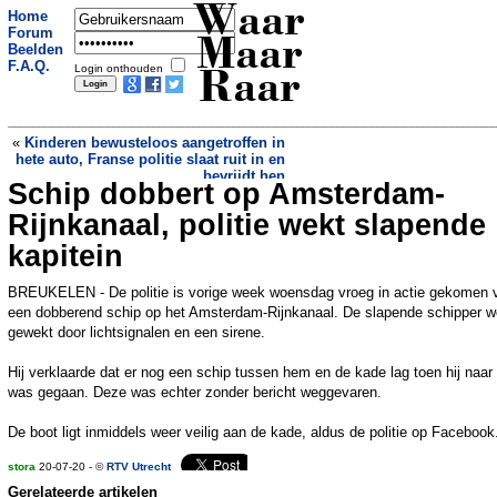
Waar
Home
Forum
Maar
Beelden
F.A.Q.
Login onthouden
Raar
«
Kinderen bewusteloos aangetroffen in
hete auto, Franse politie slaat ruit in en
bevrijdt hen
Schip dobbert op Amsterdam-
Hellendoornse melkveehouder komt
met tap voor rauwe melk
»
Rijnkanaal, politie wekt slapende
kapitein
BREUKELEN - De politie is vorige week woensdag vroeg in actie gekomen 
een dobberend schip op het Amsterdam-Rijnkanaal. De slapende schipper w
gewekt door lichtsignalen en een sirene.
Hij verklaarde dat er nog een schip tussen hem en de kade lag toen hij naar
was gegaan. Deze was echter zonder bericht weggevaren.
De boot ligt inmiddels weer veilig aan de kade, aldus de politie op Facebook
stora
20-07-20 - ©
RTV Utrecht
Gerelateerde artikelen