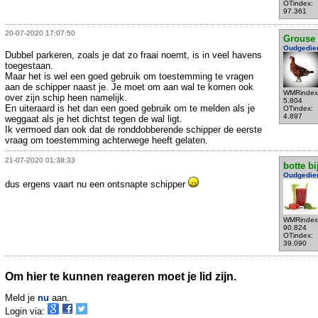
OTindex:
97.361
20-07-2020 17:07:50
Grouse
Oudgedie
Dubbel parkeren, zoals je dat zo fraai noemt, is in veel havens
toegestaan.
Maar het is wel een goed gebruik om toestemming te vragen
aan de schipper naast je. Je moet om aan wal te komen ook
WMRindex
over zijn schip heen namelijk.
5.804
En uiteraard is het dan een goed gebruik om te melden als je
OTindex:
4.897
weggaat als je het dichtst tegen de wal ligt.
Ik vermoed dan ook dat de ronddobberende schipper de eerste
vraag om toestemming achterwege heeft gelaten.
21-07-2020 01:38:33
botte bi
Oudgedie
dus ergens vaart nu een ontsnapte schipper
WMRindex
90.824
OTindex:
39.090
Om hier te kunnen reageren moet je lid zijn.
Meld je
nu
aan.
Login via: