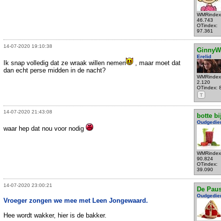
WMRindex
46.743
OTindex:
97.361
14-07-2020 19:10:38
GinnyW
Erelid
Ik snap volledig dat ze wraak willen nemen
, maar moet dat
dan echt perse midden in de nacht?
WMRindex
2.120
OTindex: 
T
14-07-2020 21:43:08
botte bi
Oudgedie
waar hep dat nou voor nodig
WMRindex
90.824
OTindex:
39.090
14-07-2020 23:00:21
De Pau
Oudgedie
Vroeger zongen we mee met Leen Jongewaard.
Hee wordt wakker, hier is de bakker.