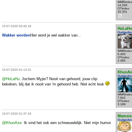
WMRindex
14.206
OTindex:
20.331
S
15-07-2020 00:40:18
HoLaHu
Oudgedie
Wakker worden
Hier word je wel wakker van...
WMRindex
6.400
OTindex:
2.485
15-07-2020 01:13:31
KhunAx
Oudgedie
@HoLaHu
: Jochem Myjer? Nooit van gehoord, jouw clip
bekeken, blij dat ik nooit van 'm gehoord heb. Niet echt leuk
WMRindex
7.842
OTindex:
3.189
15-07-2020 01:37:18
Mamsie
Oudgedie
@KhunAxe
: Ik vind het ook een schreeuwlelijk. Niet mijn humor.