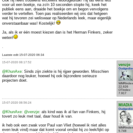
Ook hij heeft trouwens excellent woordgebruik! Hij las eens iets
voor uit een boekje, na zo'n 10 seconden stopte hij, keek het
publiek eens aan, draaide het boekje om en begon vervolgens
verder te vertellen. Toen pas realiseerden wij ons dat hetgeen
wat hij tevoren zei weliswaar op Nederlands leek, maar eigenlijk
onverstaanbaar was! Kostelijk!
Ja, als ik er één moest kiezen dan is het Herman Finkers, zeker
weten!
.
Laatste edit 15-07-2020 06:34
15-07-2020 08:17:52
venzje
Oudgedie
@KhunAxe
: Sinds zijn ziekte is hij rijper geworden. Misschien
daardoor nog leuker, hoewel hij ook bijzondere serieuze
projecten doet.
WMRindex
22.626
OTindex:
7.917
15-07-2020 08:56:24
MIADIA
Oudgedie
@KhunAxe
:
@venzje
: als kind was ik al fan van Finkers, hij
tovert zo leuk met taal, daar houd ik van.
ik heb ook een zwak voor Paul van Vliet (hoewel ik niet alles
WMRindex
even leuk vind) maar dat komt vooral omdat hij zo leek/lijkt op
5.748