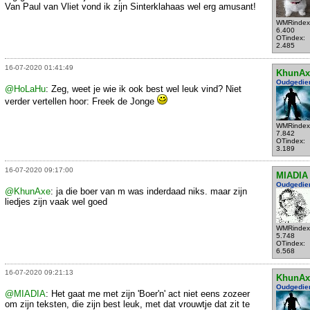
Van Paul van Vliet vond ik zijn Sinterklahaas wel erg amusant!
WMRindex
6.400
OTindex:
2.485
16-07-2020 01:41:49
KhunAx
Oudgedie
@HoLaHu
: Zeg, weet je wie ik ook best wel leuk vind? Niet
verder vertellen hoor: Freek de Jonge
WMRindex
7.842
OTindex:
3.189
16-07-2020 09:17:00
MIADIA
Oudgedie
@KhunAxe
: ja die boer van m was inderdaad niks. maar zijn
liedjes zijn vaak wel goed
WMRindex
5.748
OTindex:
6.568
16-07-2020 09:21:13
KhunAx
Oudgedie
@MIADIA
: Het gaat me met zijn 'Boer'n' act niet eens zozeer
om zijn teksten, die zijn best leuk, met dat vrouwtje dat zit te