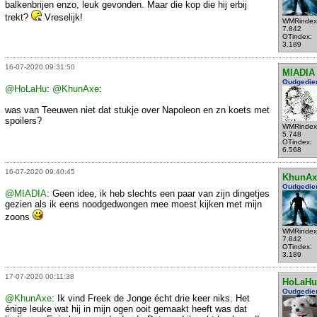
balkenbrijen enzo, leuk gevonden. Maar die kop die hij erbij
trekt?
Vreselijk!
WMRindex
7.842
OTindex:
3.189
16-07-2020 09:31:50
MIADIA
Oudgedie
@HoLaHu
:
@KhunAxe
:
was van Teeuwen niet dat stukje over Napoleon en zn koets met
spoilers?
WMRindex
5.748
OTindex:
6.568
16-07-2020 09:40:45
KhunAx
Oudgedie
@MIADIA
: Geen idee, ik heb slechts een paar van zijn dingetjes
gezien als ik eens noodgedwongen mee moest kijken met mijn
zoons
WMRindex
7.842
OTindex:
3.189
17-07-2020 00:11:38
HoLaHu
Oudgedie
@KhunAxe
: Ik vind Freek de Jonge écht drie keer niks. Het
énige leuke wat hij in mijn ogen ooit gemaakt heeft was dat