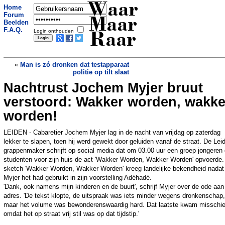
Waar
Home
Forum
Maar
Beelden
F.A.Q.
Login onthouden
Raar
«
Man is zó dronken dat testapparaat
politie op tilt slaat
Nachtrust Jochem Myjer bruut
Vrouw werkt als afwasser in
verzorgingstehuis om haar man met
verstoord: Wakker worden, wakke
Alzheimer terug te zien tijdens
coronacrisis
»
worden!
LEIDEN - Cabaretier Jochem Myjer lag in de nacht van vrijdag op zaterdag
lekker te slapen, toen hij werd gewekt door geluiden vanaf de straat. De Lei
grappenmaker schrijft op social media dat om 03.00 uur een groep jongeren 
studenten voor zijn huis de act 'Wakker Worden, Wakker Worden' opvoerde.
sketch 'Wakker Worden, Wakker Worden' kreeg landelijke bekendheid nadat
Myjer het had gebruikt in zijn voorstelling Adéhadé.
'Dank, ook namens mijn kinderen en de buurt', schrijf Myjer over de ode aan 
adres. 'De tekst klopte, de uitspraak was iets minder wegens dronkenschap,
maar het volume was bewonderenswaardig hard. Dat laatste kwam misschi
omdat het op straat vrij stil was op dat tijdstip.'