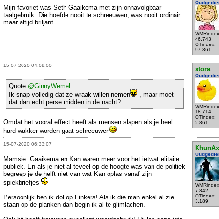
Oudgedie
Mijn favoriet was Seth Gaaikema met zijn onnavolgbaar
taalgebruik. Die hoefde nooit te schreeuwen, was nooit ordinair
maar altijd briljant.
WMRindex
46.743
OTindex:
97.361
15-07-2020 04:09:00
stora
Oudgedie
Quote
@GinnyWemel
:
Ik snap volledig dat ze wraak willen nemen
, maar moet
dat dan echt perse midden in de nacht?
WMRindex
18.714
OTindex:
Omdat het vooral effect heeft als mensen slapen als je heel
2.861
hard wakker worden gaat schreeuwen
15-07-2020 06:33:07
KhunAx
Oudgedie
Mamsie: Gaaikema en Kan waren meer voor het ietwat elitaire
publiek. En als je niet al teveel op de hoogte was van de politiek
begreep je de helft niet van wat Kan oplas vanaf zijn
spiekbriefjes
WMRindex
7.842
OTindex:
Persoonlijk ben ik dol op Finkers! Als ik die man enkel al zie
3.189
staan op de planken dan begin ik al te glimlachen.