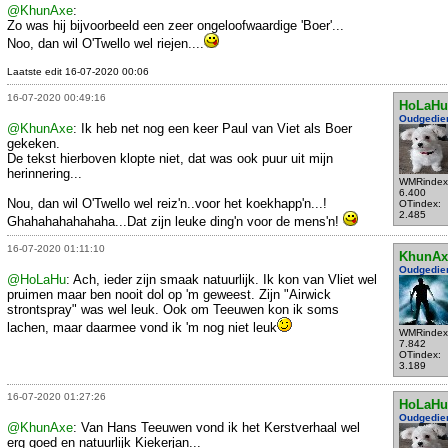
@KhunAxe
:
Zo was hij bijvoorbeeld een zeer ongeloofwaardige 'Boer'...
Noo, dan wil O'Twello wel riejen....
Laatste edit 16-07-2020 00:06
16-07-2020 00:49:16
HoLaHu
Oudgedie
@KhunAxe
: Ik heb net nog een keer Paul van Viet als Boer
gekeken.
De tekst hierboven klopte niet, dat was ook puur uit mijn
herinnering...
WMRindex
6.400
Nou, dan wil O'Twello wel reiz'n..voor het koekhapp'n...!
OTindex:
2.485
Ghahahahahahaha...Dat zijn leuke ding'n voor de mens'n!
16-07-2020 01:11:10
KhunAx
Oudgedie
@HoLaHu
: Ach, ieder zijn smaak natuurlijk. Ik kon van Vliet wel
pruimen maar ben nooit dol op 'm geweest. Zijn "Airwick
strontspray" was wel leuk. Ook om Teeuwen kon ik soms
lachen, maar daarmee vond ik 'm nog niet leuk
WMRindex
7.842
OTindex:
3.189
16-07-2020 01:27:26
HoLaHu
Oudgedie
@KhunAxe
: Van Hans Teeuwen vond ik het Kerstverhaal wel
erg goed en natuurlijk Kiekerjan...