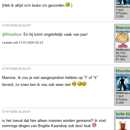
(Heb ik altijd zo'n leuke zin gevonden
)
WMRindex
7.842
OTindex:
3.189
17-07-2020 02:12:47
Mamsie
Oudgedie
@KhunAxe
: En hij komt ongelofelijk vaak van pas!
Laatste edit 17-07-2020 02:13
WMRindex
46.743
OTindex:
97.361
17-07-2020 02:21:17
KhunAx
Oudgedie
Mamsie: Ik zou je niet aangesproken hebben op "l" of "k"
lieverd, zo sneu ben ik nou ook weer niet
WMRindex
7.842
OTindex:
3.189
17-07-2020 11:10:07
botte bi
Oudgedie
is het toeval dat hier alleen mannen worden genoemd? ik vind
sommige dingen van Brigitte Kaandorp ook best leuk