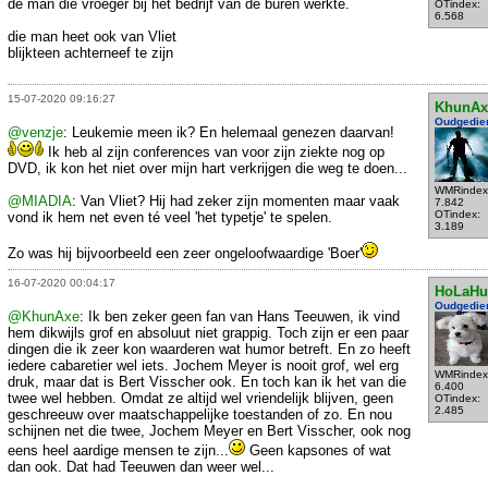
de man die vroeger bij het bedrijf van de buren werkte.
OTindex:
6.568
die man heet ook van Vliet
blijkteen achterneef te zijn
15-07-2020 09:16:27
KhunAx
Oudgedie
@venzje
: Leukemie meen ik? En helemaal genezen daarvan!
Ik heb al zijn conferences van voor zijn ziekte nog op
DVD, ik kon het niet over mijn hart verkrijgen die weg te doen...
WMRindex
@MIADIA
: Van Vliet? Hij had zeker zijn momenten maar vaak
7.842
OTindex:
vond ik hem net even té veel 'het typetje' te spelen.
3.189
Zo was hij bijvoorbeeld een zeer ongeloofwaardige 'Boer'
16-07-2020 00:04:17
HoLaHu
Oudgedie
@KhunAxe
: Ik ben zeker geen fan van Hans Teeuwen, ik vind
hem dikwijls grof en absoluut niet grappig. Toch zijn er een paar
dingen die ik zeer kon waarderen wat humor betreft. En zo heeft
iedere cabaretier wel iets. Jochem Meyer is nooit grof, wel erg
WMRindex
druk, maar dat is Bert Visscher ook. En toch kan ik het van die
6.400
twee wel hebben. Omdat ze altijd wel vriendelijk blijven, geen
OTindex:
2.485
geschreeuw over maatschappelijke toestanden of zo. En nou
schijnen net die twee, Jochem Meyer en Bert Visscher, ook nog
eens heel aardige mensen te zijn...
Geen kapsones of wat
dan ook. Dat had Teeuwen dan weer wel...