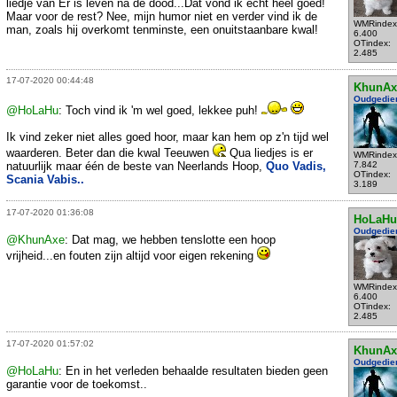
liedje van Er is leven na de dood...Dat vond ik echt heel goed!
Maar voor de rest? Nee, mijn humor niet en verder vind ik de
WMRindex
man, zoals hij overkomt tenminste, een onuitstaanbare kwal!
6.400
OTindex:
2.485
17-07-2020 00:44:48
KhunAx
Oudgedie
@HoLaHu
: Toch vind ik 'm wel goed, lekkee puh!
Ik vind zeker niet alles goed hoor, maar kan hem op z'n tijd wel
waarderen. Beter dan die kwal Teeuwen
Qua liedjes is er
WMRindex
natuurlijk maar één de beste van Neerlands Hoop,
Quo Vadis,
7.842
OTindex:
Scania Vabis..
3.189
17-07-2020 01:36:08
HoLaHu
Oudgedie
@KhunAxe
: Dat mag, we hebben tenslotte een hoop
vrijheid...en fouten zijn altijd voor eigen rekening
WMRindex
6.400
OTindex:
2.485
17-07-2020 01:57:02
KhunAx
Oudgedie
@HoLaHu
: En in het verleden behaalde resultaten bieden geen
garantie voor de toekomst..