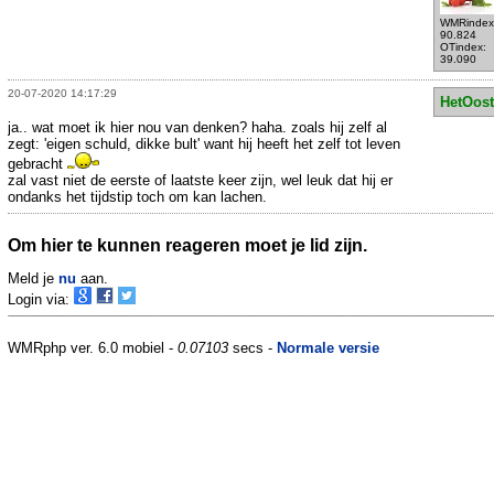
WMRindex
90.824
OTindex:
39.090
20-07-2020 14:17:29
HetOos
ja.. wat moet ik hier nou van denken? haha. zoals hij zelf al
zegt: 'eigen schuld, dikke bult' want hij heeft het zelf tot leven
gebracht
zal vast niet de eerste of laatste keer zijn, wel leuk dat hij er
ondanks het tijdstip toch om kan lachen.
Om hier te kunnen reageren moet je lid zijn.
Meld je
nu
aan.
Login via:
WMRphp ver. 6.0 mobiel -
0.07103
secs -
Normale versie