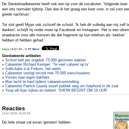
De Sleutelstadbewoner heeft ook een tip voor de vocalisten. 'Volgende keer
een iets normaler tijdstip. Dan doe ik het graag een keer voor, in ruil voor ee
goede nachtrust.'
Tot slot geeft Myjer ook zichzelf de schuld. 'Ik heb dit volledig aan mij zelf t
danken', schrijft hij onder meer op Facebook en Instagram. 'Het is een ultie
wraakactie voor alle mensen die dat fragment op hun telefoon als ‘wekker’
hebben of hebben gehad.'
stora
14-07-20 - ©
TV West
Gerelateerde artikelen
»
School belt per ongeluk 73.000 gezinnen wakker
»
Cabaretier Richard Kemper: ‘Te veel cabaret op tv’
»
Sollicitatie a la Finkers, het werkt
»
Cabaretier vestigt record met 70.000 toeschouwers
»
Vissen naar eigen bakfiets
»
Man lacht te hard tijdens cabaretvoorstelling
»
Cabaretier Patrick Laureij stuurt publiek weg om hulphond in de zaal
»
Youp wil Ajax kijken en twittert: 'SHOW BEGINT OM 19 UUR'
Reacties
14-07-2020 18:45:58
Mamsie
Oudgedie
De hele straat zal ervan 'genoten' hebben.