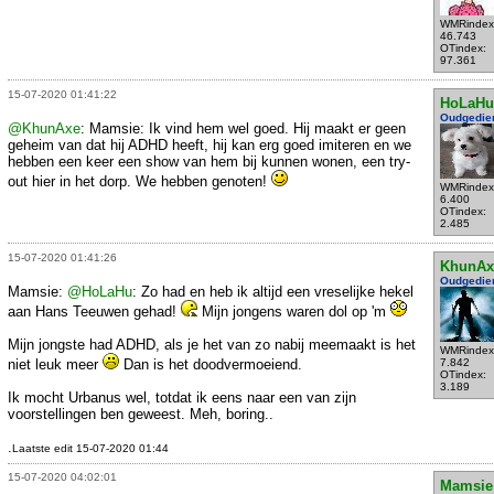
WMRindex
46.743
OTindex:
97.361
15-07-2020 01:41:22
HoLaHu
Oudgedie
@KhunAxe
: Mamsie: Ik vind hem wel goed. Hij maakt er geen
geheim van dat hij ADHD heeft, hij kan erg goed imiteren en we
hebben een keer een show van hem bij kunnen wonen, een try-
out hier in het dorp. We hebben genoten!
WMRindex
6.400
OTindex:
2.485
15-07-2020 01:41:26
KhunAx
Oudgedie
Mamsie:
@HoLaHu
: Zo had en heb ik altijd een vreselijke hekel
aan Hans Teeuwen gehad!
Mijn jongens waren dol op 'm
Mijn jongste had ADHD, als je het van zo nabij meemaakt is het
WMRindex
niet leuk meer
Dan is het doodvermoeiend.
7.842
OTindex:
3.189
Ik mocht Urbanus wel, totdat ik eens naar een van zijn
voorstellingen ben geweest. Meh, boring..
.
Laatste edit 15-07-2020 01:44
15-07-2020 04:02:01
Mamsie